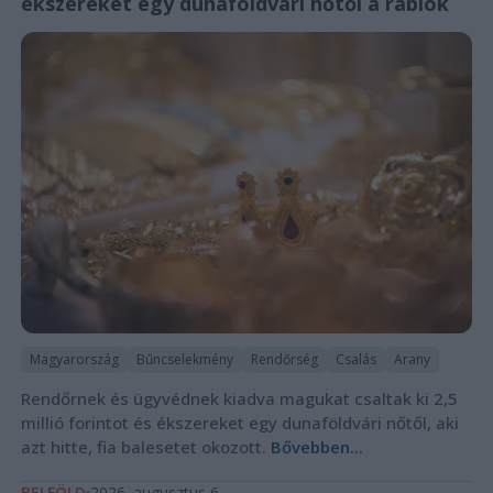
ékszereket egy dunaföldvári nőtől a rablók
Magyarország
Bűncselekmény
Rendőrség
Csalás
Arany
Rendőrnek és ügyvédnek kiadva magukat csaltak ki 2,5
millió forintot és ékszereket egy dunaföldvári nőtől, aki
azt hitte, fia balesetet okozott.
Bővebben...
BELFÖLD
2026. augusztus 6.