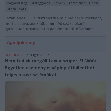
Magyarország
Országgyűlés
Törvény
Lázár János
Fidesz
Orbán Balázs
Lázár János júliusi tiszteletdíja minimálbérre csökkent,
mert a szavazások több mint 90 százalékáról
igazolatlanul hiányzott a parlamentből.
Bővebben...
Ajánljuk még
BELFÖLD
2026. augusztus 6.
Nem tudjuk megállítani a szuper-El Niñót -
Egyetlen esemény is végleg átbillenthet
teljes ökoszisztémákat