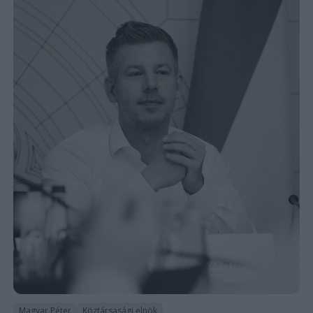
Magyar Péter
Köztársasági elnök