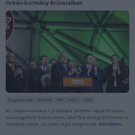
Orbán-kormány Brüsszelben
Magyarország
Brüsszel
NER
Fidesz
Üzlet
Az Orbán-kormány 7,2 milliárd forintért vásárolt volna
luxusingatlant Brüsszelben, ahol fine dining étteremet is
nyitottak volna. Az üzlet végül meghiúsult.
Bővebben...