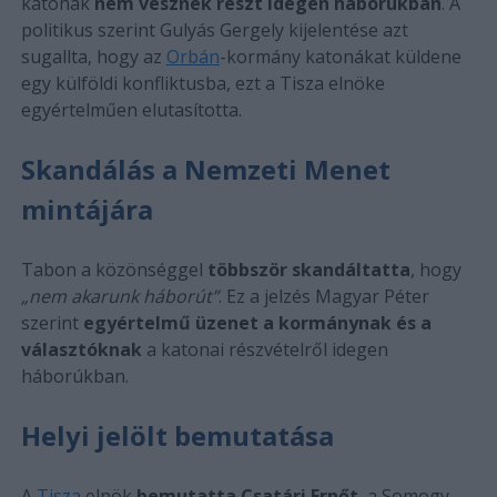
katonák
nem vesznek részt idegen háborúkban
. A
politikus szerint Gulyás Gergely kijelentése azt
sugallta, hogy az
Orbán
-kormány katonákat küldene
egy külföldi konfliktusba, ezt a Tisza elnöke
egyértelműen elutasította.
Skandálás a Nemzeti Menet
mintájára
Tabon a közönséggel
többször skandáltatta
, hogy
„nem akarunk háborút”
. Ez a jelzés Magyar Péter
szerint
egyértelmű üzenet a kormánynak és a
választóknak
a katonai részvételről idegen
háborúkban.
Helyi jelölt bemutatása
A
Tisza
elnök
bemutatta Csatári Ernőt
, a Somogy