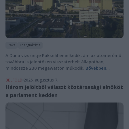
Paks
Energiakrízis
A Duna vízszintje Paksnál emelkedik, ám az atomerőmű
továbbra is jelentősen visszaterhelt állapotban,
mindössze 230 megawatton működik.
Bővebben...
BELFÖLD
2026. augusztus 7.
Három jelöltből választ köztársasági elnököt
a parlament kedden