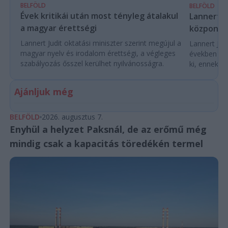
BELFÖLD
BELFÖLD
Évek kritikái után most tényleg átalakul
Lannert Ju
a magyar érettségi
központo
Lannert Judit oktatási miniszter szerint megújul a
Lannert Judi
magyar nyelv és irodalom érettségi, a végleges
években túl
szabályozás ősszel kerülhet nyilvánosságra.
ki, ennek m
Ajánljuk még
BELFÖLD
2026. augusztus 7.
Enyhül a helyzet Paksnál, de az erőmű még
mindig csak a kapacitás töredékén termel