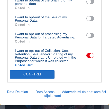
I want to opt-out of the Sharing of my
personal data.
Opted In
BELFÖLD
Összeomlás szélén a víziközmű-rendszer:
I want to opt-out of the Sale of my
Personal Data.
A teljes éves bevételt a csövek
Opted In
cseréjére kellene költeni
I want to opt-out of processing my
A magyar víziközmű-hálózat közel 80 százaléka
Personal Data for Targeted Advertising.
kritikus állapotban van, a csőtörések száma
Opted In
pedig exponenciálisan nő. Kovács Károly szerint a
rezsicsökk...
I want to opt-out of Collection, Use,
Retention, Sale, and/or Sharing of my
Personal Data that Is Unrelated with the
BELFÖLD
2026. augusztus 7.
Purposes for which it was collected.
Opted Out
Hornok Miklós is esélyes Lázár János
utódjának
CONFIRM
Data Deletion
Data Access
Adatvédelmi és adatkezelési
tájékoztató