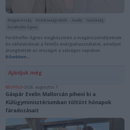
Magyarország
Köztársasági elnök
Aszály
Gazdaság
Forsthoffer Ágnes
Forsthoffer Ágnes megköszönte a magánszemélyeknek
és vállalatoknak a felelős energiahasználatot, amellyel
átsegítették az országot a válságos napokon.
Bővebben...
Ajánljuk még
BELFÖLD
2026. augusztus 7.
Gáspár Evelin Mallorcán piheni ki a
Külügyminisztériumban töltött hónapok
fáradozásait