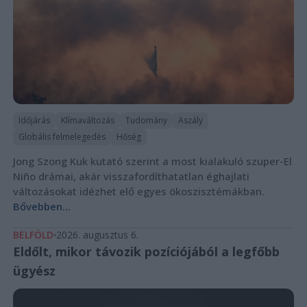
Időjárás
Klímaváltozás
Tudomány
Aszály
Globális felmelegedés
Hőség
Jong Szong Kuk kutató szerint a most kialakuló szuper-El
Niño drámai, akár visszafordíthatatlan éghajlati
változásokat idézhet elő egyes ökoszisztémákban.
Bővebben...
BELFÖLD
2026. augusztus 6.
Eldőlt, mikor távozik pozíciójából a legfőbb
ügyész