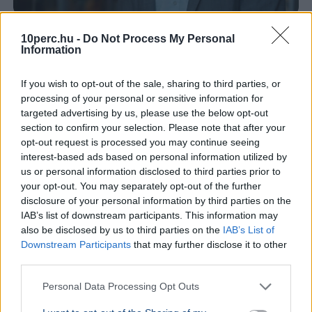
Tarr Zoltán
Közmédia
10perc.hu -
Do Not Process My Personal
Information
Tarr Zoltán szerint zajlik a közmédia átvilágítása, a
végleges vezetőt pedig nyílt, átlátható pályázaton
If you wish to opt-out of the sale, sharing to third parties, or
választják majd ki.
Bővebben...
processing of your personal or sensitive information for
targeted advertising by us, please use the below opt-out
section to confirm your selection. Please note that after your
Rezsicsökkentés
opt-out request is processed you may continue seeing
interest-based ads based on personal information utilized by
us or personal information disclosed to third parties prior to
GAZDASÁG
your opt-out. You may separately opt-out of the further
Figyelmez
disclosure of your personal information by third parties on the
rezsicsök
IAB’s list of downstream participants. This information may
eurózóná
also be disclosed by us to third parties on the
IAB’s List of
Downstream Participants
that may further disclose it to other
Az Amundi 
third parties.
kegyelmi id
kritériumok
Personal Data Processing Opt Outs
szükségese