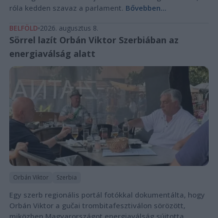
róla kedden szavaz a parlament.
Bővebben...
BELFÖLD
2026. augusztus 8.
Sörrel lazít Orbán Viktor Szerbiában az
energiaválság alatt
Orbán Viktor
Szerbia
Egy szerb regionális portál fotókkal dokumentálta, hogy
Orbán Viktor a gučai trombitafesztiválon sörözött,
miközben Magyarországot energiaválság sújtotta.