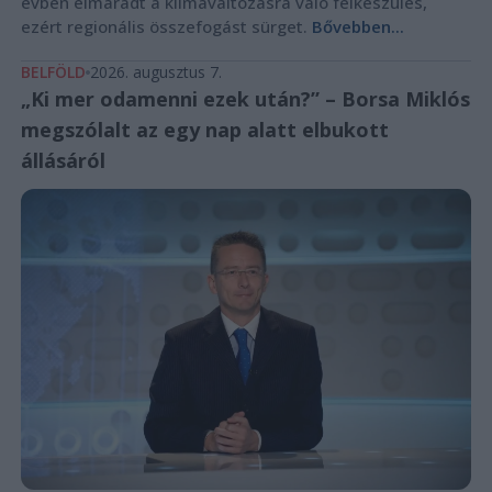
évben elmaradt a klímaváltozásra való felkészülés,
ezért regionális összefogást sürget.
Bővebben...
BELFÖLD
2026. augusztus 7.
„Ki mer odamenni ezek után?” – Borsa Miklós
megszólalt az egy nap alatt elbukott
állásáról