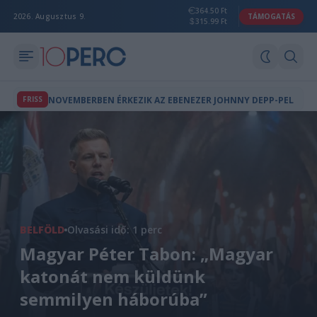
364.50 Ft
2026. Augusztus 9.
TÁMOGATÁS
315.99 Ft
FRISS
NOVEMBERBEN ÉRKEZIK AZ EBENEZER JOHNNY DEPP-PEL
BELFÖLD
Olvasási idő: 1 perc
Magyar Péter Tabon: „Magyar
katonát nem küldünk
semmilyen háborúba”