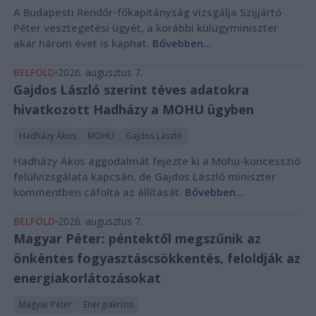
A Budapesti Rendőr-főkapitányság vizsgálja Szijjártó
Péter vesztegetési ügyét, a korábbi külügyminiszter
akár három évet is kaphat.
Bővebben...
BELFÖLD
2026. augusztus 7.
Gajdos László szerint téves adatokra
hivatkozott Hadházy a MOHU ügyben
Hadházy Ákos
MOHU
Gajdos László
Hadházy Ákos aggodalmát fejezte ki a Mohu-koncesszió
felülvizsgálata kapcsán, de Gajdos László miniszter
kommentben cáfolta az állítását.
Bővebben...
BELFÖLD
2026. augusztus 7.
Magyar Péter: péntektől megszűnik az
önkéntes fogyasztáscsökkentés, feloldják az
energiakorlátozásokat
Magyar Péter
Energiakrízis