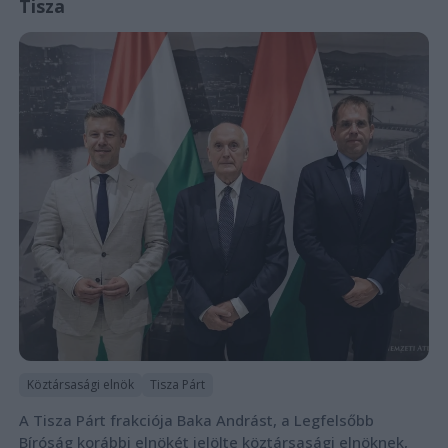
Tisza
Köztársasági elnök
Tisza Párt
A Tisza Párt frakciója Baka Andrást, a Legfelsőbb
Bíróság korábbi elnökét jelölte köztársasági elnöknek,