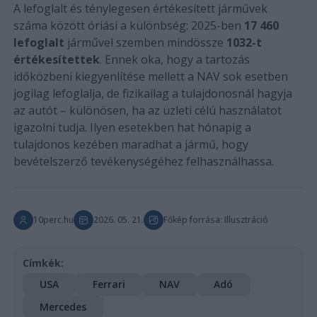
A lefoglalt és ténylegesen értékesített járművek
száma között óriási a különbség: 2025-ben
17 460
lefoglalt
járművel szemben mindössze
1032-t
értékesítettek
. Ennek oka, hogy a tartozás
időközbeni kiegyenlítése mellett a NAV sok esetben
jogilag lefoglalja, de fizikailag a tulajdonosnál hagyja
az autót – különösen, ha az üzleti célú használatot
igazolni tudja. Ilyen esetekben hat hónapig a
tulajdonos kezében maradhat a jármű, hogy
bevételszerző tevékenységéhez felhasználhassa.
10perc.hu
2026. 05. 21.
Főkép forrása: Illusztráció
Címkék:
USA
Ferrari
NAV
Adó
Mercedes