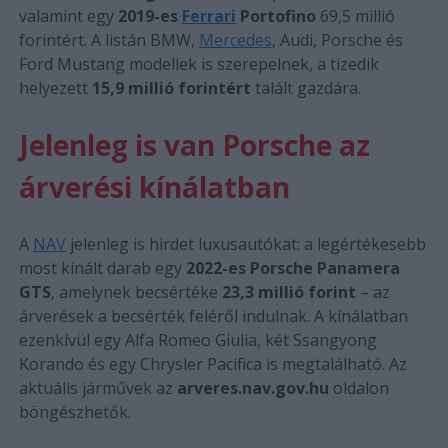
valamint egy
2019-es
Ferrari
Portofino
69,5 millió
forintért. A listán BMW,
Mercedes
, Audi, Porsche és
Ford Mustang modellek is szerepelnek, a tizedik
helyezett
15,9 millió forintért
talált gazdára.
Jelenleg is van Porsche az
árverési kínálatban
A
NAV
jelenleg is hirdet luxusautókat: a legértékesebb
most kínált darab egy
2022-es Porsche Panamera
GTS
, amelynek becsértéke
23,3 millió forint
– az
árverések a becsérték feléről indulnak. A kínálatban
ezenkívül egy Alfa Romeo Giulia, két Ssangyong
Korando és egy Chrysler Pacifica is megtalálható. Az
aktuális járművek az
arveres.nav.gov.hu
oldalon
böngészhetők.