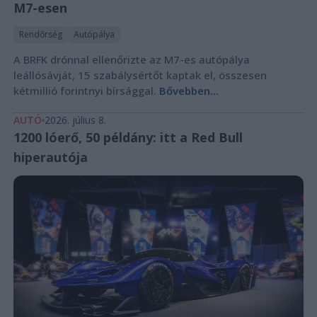
M7-esen
Rendőrség
Autópálya
A BRFK drónnal ellenőrizte az M7-es autópálya
leállósávját, 15 szabálysértőt kaptak el, összesen
kétmillió forintnyi bírsággal.
Bővebben...
AUTÓ
2026. július 8.
1200 lóerő, 50 példány: itt a Red Bull
hiperautója