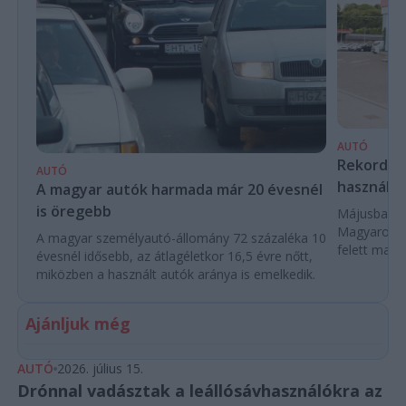
AUTÓ
Rekordköz
AUTÓ
használta
A magyar autók harmada már 20 évesnél
is öregebb
Májusban 84
Magyarorszá
A magyar személyautó-állomány 72 százaléka 10
felett marad
évesnél idősebb, az átlagéletkor 16,5 évre nőtt,
miközben a használt autók aránya is emelkedik.
Ajánljuk még
AUTÓ
2026. július 15.
Drónnal vadásztak a leállósávhasználókra az