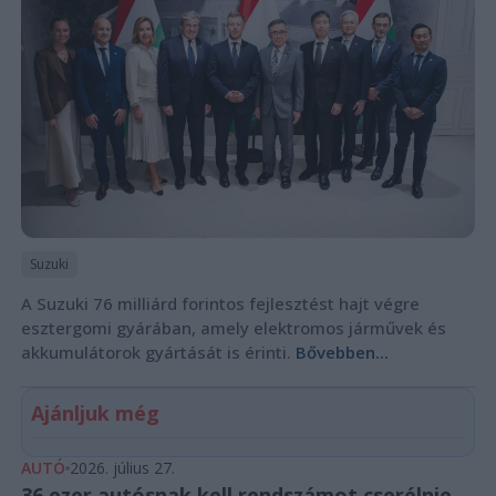
Suzuki
A Suzuki 76 milliárd forintos fejlesztést hajt végre
esztergomi gyárában, amely elektromos járművek és
akkumulátorok gyártását is érinti.
Bővebben...
Ajánljuk még
AUTÓ
2026. július 27.
36 ezer autósnak kell rendszámot cserélnie