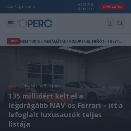
363.75 Ft
2026. Augusztus 6.
TÁMOGATÁS
315.15 Ft
N
EM TUDJUK MEGÁLLÍTANI A SZUPER-EL NIÑÓT - EGYETLEN ESEMÉNY IS VÉGLEG ÁTBILLENTHET TELJES ÖKOSZISZTÉMÁKAT
FRISS
AUTÓ
Olvasási idő: 2 perc
135 millióért kelt el a
legdrágább NAV-os Ferrari – itt a
lefoglalt luxusautók teljes
listája