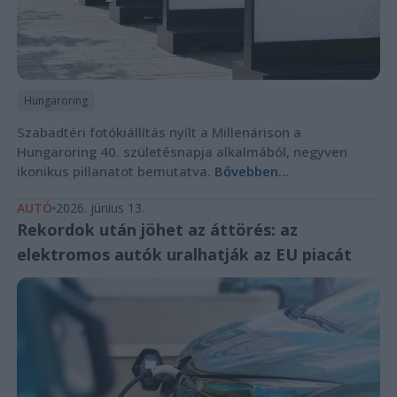
Hungaroring
Szabadtéri fotókiállítás nyílt a Millenárison a
Hungaroring 40. születésnapja alkalmából, negyven
ikonikus pillanatot bemutatva.
Bővebben...
AUTÓ
2026. június 13.
Rekordok után jöhet az áttörés: az
elektromos autók uralhatják az EU piacát