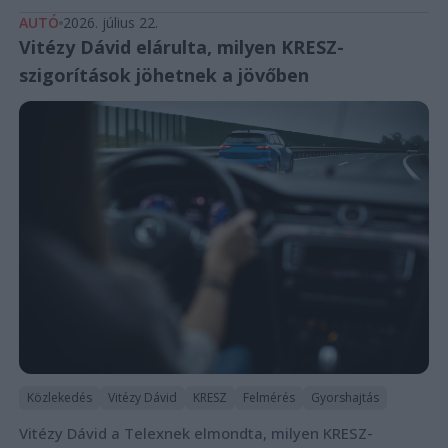
AUTÓ
2026. július 22.
Vitézy Dávid elárulta, milyen KRESZ-
szigorítások jöhetnek a jövőben
Közlekedés
Vitézy Dávid
KRESZ
Felmérés
Gyorshajtás
Vitézy Dávid a Telexnek elmondta, milyen KRESZ-