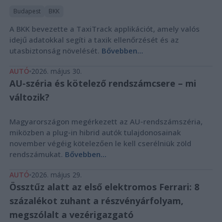
Budapest
BKK
A BKK bevezette a TaxiTrack applikációt, amely valós
idejű adatokkal segíti a taxik ellenőrzését és az
utasbiztonság növelését.
Bővebben...
AUTÓ
2026. május 30.
AU-széria és kötelező rendszámcsere – mi
változik?
Magyarországon megérkezett az AU-rendszámszéria,
miközben a plug-in hibrid autók tulajdonosainak
november végéig kötelezően le kell cserélniük zöld
rendszámukat.
Bővebben...
AUTÓ
2026. május 29.
Össztűz alatt az első elektromos Ferrari: 8
százalékot zuhant a részvényárfolyam,
megszólalt a vezérigazgató