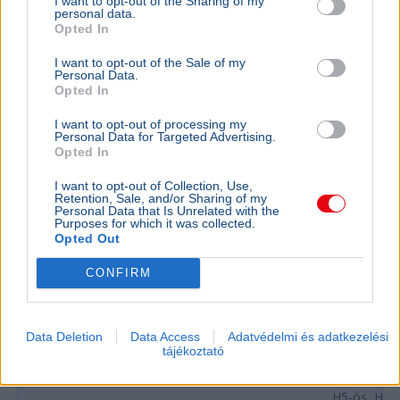
I want to opt-out of the Sharing of my
personal data.
kilométeres hatótáv érhető el.
Bővebben...
Opted In
I want to opt-out of the Sale of my
Budapest
Personal Data.
Opted In
I want to opt-out of processing my
BELFÖLD
Personal Data for Targeted Advertising.
Vasárnap délelőtt rövidített útvonalon
Opted In
jár a 2-es metró
I want to opt-out of Collection, Use,
Retention, Sale, and/or Sharing of my
Karbantartás miatt vasárnap délelőtt csak a Déli
Personal Data that Is Unrelated with the
pályaudvar és a Deák Ferenc tér között jár a 2-es
Purposes for which it was collected.
metró, a többi szakaszon pótlóbusz közlekedik.
Opted Out
CONFIRM
BELFÖLD
Ötven év 
elavult ko
Data Deletion
Data Access
Adatvédelmi és adatkezelési
tájékoztató
Vitézy Dávid
méteres mo
H5-ös, H6-