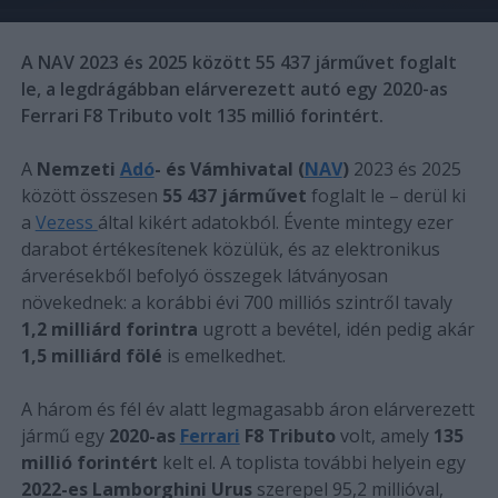
A NAV 2023 és 2025 között 55 437 járművet foglalt
le, a legdrágábban elárverezett autó egy 2020-as
Ferrari F8 Tributo volt 135 millió forintért.
A
Nemzeti
Adó
- és Vámhivatal (
NAV
)
2023 és 2025
között összesen
55 437 járművet
foglalt le – derül ki
a
Vezess
által kikért adatokból. Évente mintegy ezer
darabot értékesítenek közülük, és az elektronikus
árverésekből befolyó összegek látványosan
növekednek: a korábbi évi 700 milliós szintről tavaly
1,2 milliárd forintra
ugrott a bevétel, idén pedig akár
1,5 milliárd fölé
is emelkedhet.
A három és fél év alatt legmagasabb áron elárverezett
jármű egy
2020-as
Ferrari
F8 Tributo
volt, amely
135
millió forintért
kelt el. A toplista további helyein egy
2022-es Lamborghini Urus
szerepel 95,2 millióval,