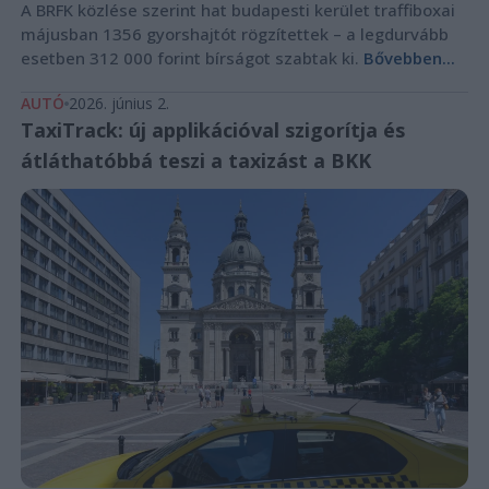
A BRFK közlése szerint hat budapesti kerület traffiboxai
májusban 1356 gyorshajtót rögzítettek – a legdurvább
esetben 312 000 forint bírságot szabtak ki.
Bővebben...
AUTÓ
2026. június 2.
TaxiTrack: új applikációval szigorítja és
átláthatóbbá teszi a taxizást a BKK