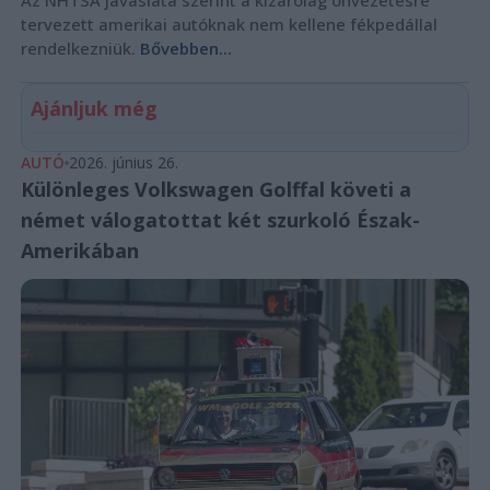
Az NHTSA javaslata szerint a kizárólag önvezetésre
tervezett amerikai autóknak nem kellene fékpedállal
rendelkezniük.
Bővebben...
Ajánljuk még
AUTÓ
2026. június 26.
Különleges Volkswagen Golffal követi a
német válogatottat két szurkoló Észak-
Amerikában