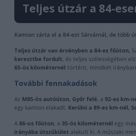
Teljes útzár a 84-ese
Kamion zárta el a 84-est Sárvárnál, de több út
Teljes útzár van érvényben a 84-es főúton,
Sá
keresztbe fordult
, és teljes szélességében el
65-ös kilométernél
történt, mindkét irányban 
További fennakadások
Az
M85-ös autóúton, Győr felé
, a
92-es km-n
egy kamion elakadt.
Kerülni a 89-es km-nél, S
A
86-os főúton
, a
35-ös kilométernél
egy más
irányába útszűkület
alakult ki. A műszaki me