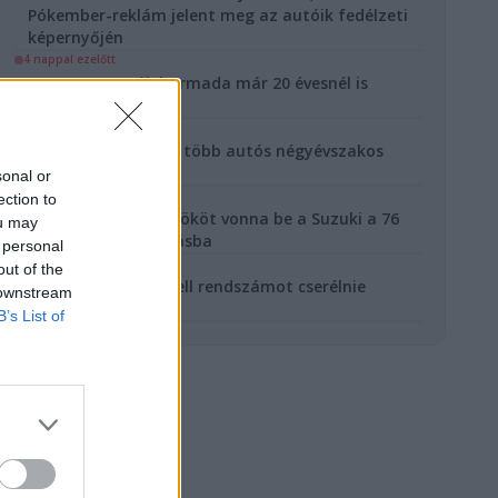
Pókember-reklám jelent meg az autóik fedélzeti
képernyőjén
4 nappal ezelőtt
A magyar autók harmada már 20 évesnél is
öregebb
12 nappal ezelőtt
Miért választ egyre több autós négyévszakos
gumit?
sonal or
12 nappal ezelőtt
ection to
Több magyar mérnököt vonna be a Suzuki a 76
ou may
milliárdos beruházásba
 personal
13 nappal ezelőtt
out of the
36 ezer autósnak kell rendszámot cserélnie
 downstream
november végéig
B’s List of