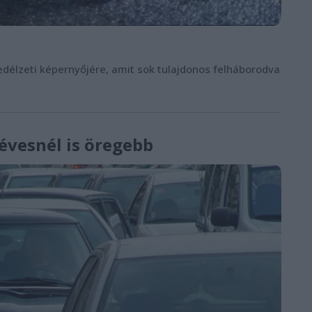
edélzeti képernyőjére, amit sok tulajdonos felháborodva
évesnél is öregebb