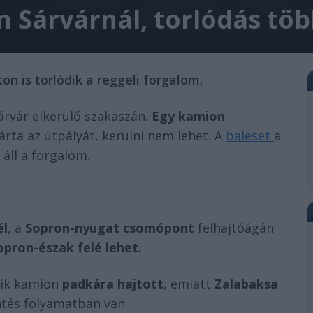
n Sárvárnál, torlódás töb
on is torlódik a reggeli forgalom.
rvár elkerülő szakaszán.
Egy kamion
zárta az útpályát, kerülni nem lehet. A
baleset
a
áll a forgalom.
él
, a
Sopron-nyugat csomópont
felhajtóágán
opron-észak felé lehet.
ik kamion
padkára hajtott
, emiatt
Zalabaksa
ntés folyamatban van.