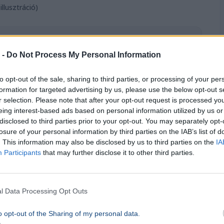
llusztráció)
 -
Do Not Process My Personal Information
to opt-out of the sale, sharing to third parties, or processing of your per
formation for targeted advertising by us, please use the below opt-out s
dés
r selection. Please note that after your opt-out request is processed y
eing interest-based ads based on personal information utilized by us or
disclosed to third parties prior to your opt-out. You may separately opt-
losure of your personal information by third parties on the IAB’s list of
. This information may also be disclosed by us to third parties on the
IA
ok, mert Pókember-reklám jelent
Participants
that may further disclose it to other third parties.
őjén
l Data Processing Opt Outs
o opt-out of the Sharing of my personal data.