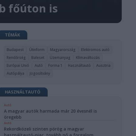
b főúton is
TÉMÁK
Budapest
Útinform
Magyarország
Elektromos autó
Rendőrség
Baleset
Üzemanyag
Klímaváltozás
Európai Unió
Autó
Forma 1
Használtautó
Ausztria
Autópálya
Jogosítvány
HASZNÁLTAUTÓ
Autó
A magyar autók harmada már 20 évesnél is
öregebb
Autó
Rekordközeli szinten pörög a magyar
használtautó-piac, tovább nő a forgalom