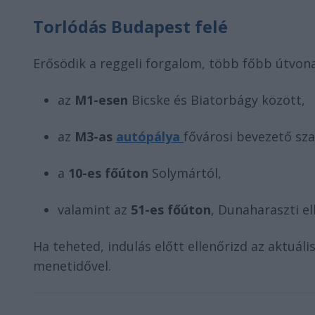
Torlódás Budapest felé
Erősödik a reggeli forgalom, több főbb útvon
az
M1-esen
Bicske és Biatorbágy között,
az
M3-as
autópálya
fővárosi bevezető sz
a
10-es főúton
Solymártól,
valamint az
51-es főúton
, Dunaharaszti el
Ha teheted, indulás előtt ellenőrizd az aktuál
menetidővel.