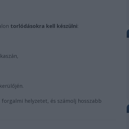
alon
torlódásokra kell készülni
:
akaszán,
kerülőjén.
is forgalmi helyzetet, és számolj hosszabb