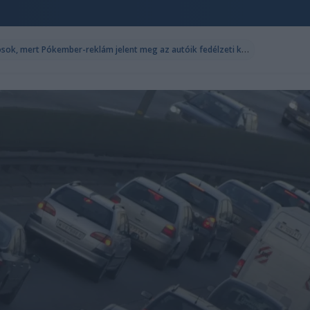
F
elháborodtak a BMW-tulajdonosok, mert Pókember-reklám jelent meg az autóik fedélzeti képernyőjén