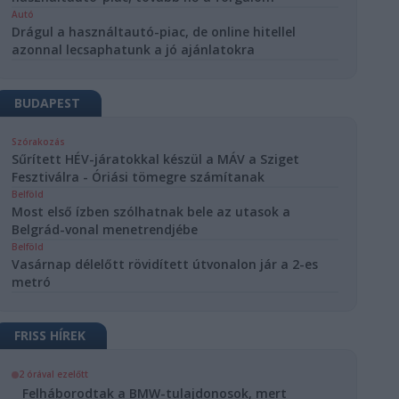
Autó
Drágul a használtautó-piac, de online hitellel
azonnal lecsaphatunk a jó ajánlatokra
BUDAPEST
Szórakozás
Sűrített HÉV-járatokkal készül a MÁV a Sziget
Fesztiválra - Óriási tömegre számítanak
Belföld
Most első ízben szólhatnak bele az utasok a
Belgrád-vonal menetrendjébe
Belföld
Vasárnap délelőtt rövidített útvonalon jár a 2-es
metró
FRISS HÍREK
2 órával ezelőtt
Felháborodtak a BMW-tulajdonosok, mert