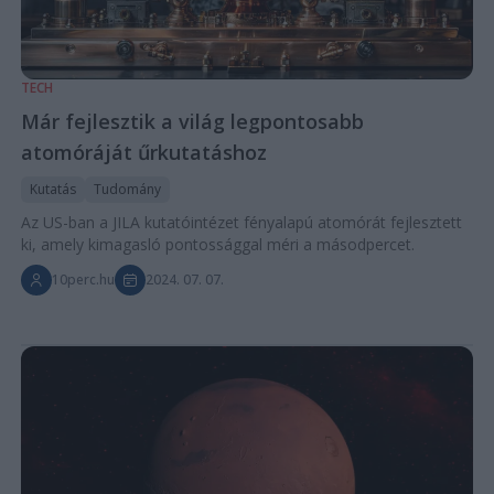
TECH
Már fejlesztik a világ legpontosabb
atomóráját űrkutatáshoz
Kutatás
Tudomány
Az US-ban a JILA kutatóintézet fényalapú atomórát fejlesztett
ki, amely kimagasló pontossággal méri a másodpercet.
10perc.hu
2024. 07. 07.