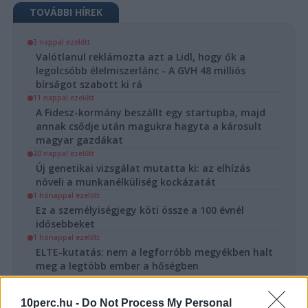
TOVÁBBI HÍREK
3 nappal ezelőtt
Valótlanul reklámozta azt a Lidl, hogy ők a
legolcsóbb élelmiszerlánc - A GVH 48 milliós
bírságot szabott ki rá
11 nappal ezelőtt
A Fidesz-kormány beszállt egy startupba, majd
annak csődje után magukra hagyta a károsult
magyar gazdákat
20 nappal ezelőtt
Új genetikai vizsgálat mutatta ki: az elhízás
növeli a munkanélküliség kockázatát
1 hónappal ezelőtt
Ez a személyiségjegy köti össze a 100 évnél
idősebbeket
1 hónappal ezelőtt
ELTE-kutatás: nem a legforróbb megyékben halt
meg a legtöbb ember a hőségben
10perc.hu -
Do Not Process My Personal