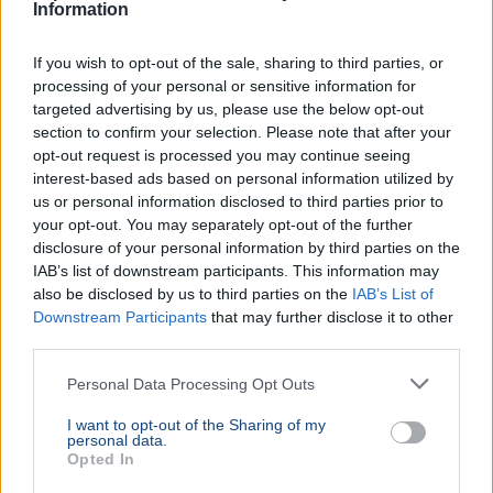
Information
MÉDIAAJÁNLAT
ADATKEZELÉSI TÁJÉKOZTATÓ
ÁSZF
TÁMOGATÓI ÁSZF
If you wish to opt-out of the sale, sharing to third parties, or
COOKIE-K HASZNÁLATA
SZERZŐI JOGOK
SZERKESZTŐSÉGI IRÁNYELVEK
IMPRESSZUM
processing of your personal or sensitive information for
targeted advertising by us, please use the below opt-out
© 2026 - 10perc.hu - Minden Jog fenntartva.
section to confirm your selection. Please note that after your
opt-out request is processed you may continue seeing
interest-based ads based on personal information utilized by
us or personal information disclosed to third parties prior to
your opt-out. You may separately opt-out of the further
disclosure of your personal information by third parties on the
IAB’s list of downstream participants. This information may
also be disclosed by us to third parties on the
IAB’s List of
Downstream Participants
that may further disclose it to other
third parties.
Personal Data Processing Opt Outs
I want to opt-out of the Sharing of my
personal data.
Opted In