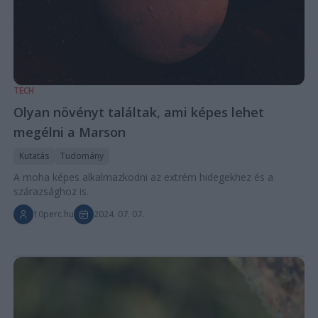
TECH
Olyan növényt találtak, ami képes lehet
megélni a Marson
Kutatás
Tudomány
A moha képes alkalmazkodni az extrém hidegekhez és a
szárazsághoz is.
10perc.hu
2024. 07. 07.