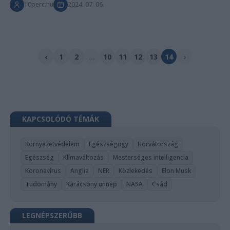
10perc.hu
2024. 07. 06.
‹
1
2
...
10
11
12
13
14
›
KAPCSOLÓDÓ TÉMÁK
Környezetvédelem
Egészségügy
Horvátország
Egészség
Klímaváltozás
Mesterséges intelligencia
Koronavírus
Anglia
NER
Közlekedés
Elon Musk
Tudomány
Karácsony ünnep
NASA
Csád
LEGNÉPSZERŰBB