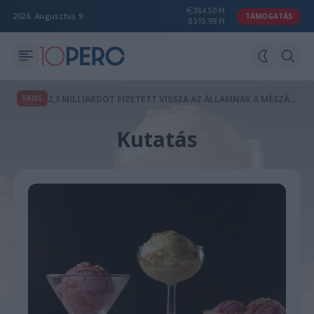
364.50 Ft
2026. Augusztus 9.
TÁMOGATÁS
315.99 Ft
2
,3 MILLIÁRDOT FIZETETT VISSZA AZ ÁLLAMNAK A MÉSZÁROS LŐRINCHEZ KÖTHETŐ MAGÁNTŐKEALAP
FRISS
Kutatás