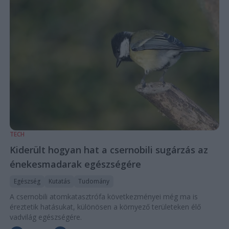
TECH
Kiderült hogyan hat a csernobili sugárzás az
énekesmadarak egészségére
Egészség
Kutatás
Tudomány
A csernobili atomkatasztrófa következményei még ma is
éreztetik hatásukat, különösen a környező területeken élő
vadvilág egészségére.