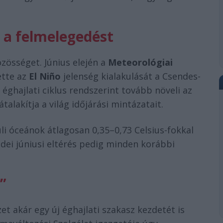
 a felmelegedést
zösséget. Június elején a
Meteorológiai
ette az
El Niño
jelenség kialakulását a Csendes-
éghajlati ciklus rendszerint tovább növeli az
lakítja a világ időjárási mintázatait.
li óceánok átlagosan 0,35–0,73 Celsius-fokkal
idei júniusi eltérés pedig minden korábbi
”
zet akár egy új éghajlati szakasz kezdetét is