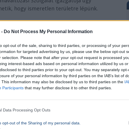
ímaváltozási Szolgálat igazgatója úgy
etik, hogy ismeretlen területre lépünk.
gy ismeretlen területre lépünk.”
 -
Do Not Process My Personal Information
zási Szolgálat igazgatója
to opt-out of the sale, sharing to third parties, or processing of your per
formation for targeted advertising by us, please use the below opt-out s
radnak, miközben az El Niño tovább erősödik,
r selection. Please note that after your opt-out request is processed y
eing interest-based ads based on personal information utilized by us or
sékleti rekordok dőlhetnek meg.
disclosed to third parties prior to your opt-out. You may separately opt-
losure of your personal information by third parties on the IAB’s list of
hőhullámok
. This information may also be disclosed by us to third parties on the
IA
Participants
that may further disclose it to other third parties.
t a tengereken. A melegebb víz több energiát
 növeli a heves esőzések és az árvizek
l Data Processing Opt Outs
emelkedést és a jégtakarók olvadását, miközben
ák számára is.
o opt-out of the Sharing of my personal data.