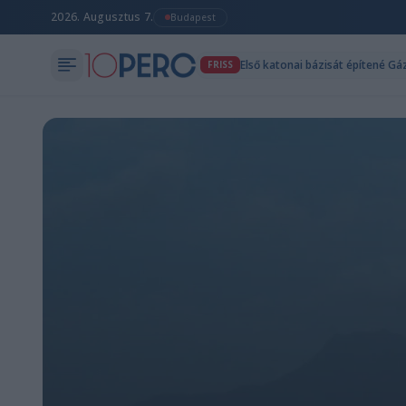
2026. Augusztus 7.
Budapest
Első katonai bázisát építené 
FRISS