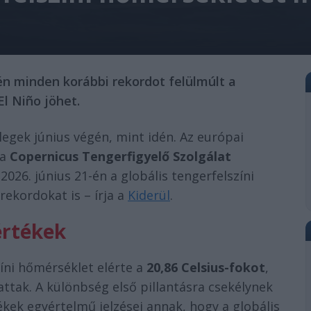
-én minden korábbi rekordot felülmúlt a
El Niño jöhet.
legek június végén, mint idén. Az európai
 a
Copernicus Tengerfigyelő Szolgálat
26. június 21-én a globális tengerfelszíni
ekordokat is – írja a
Kiderül
.
értékek
zíni hőmérséklet elérte a
20,86 Celsius-fokot
,
tak. A különbség első pillantásra csekélynek
ékek egyértelmű jelzései annak, hogy a globális