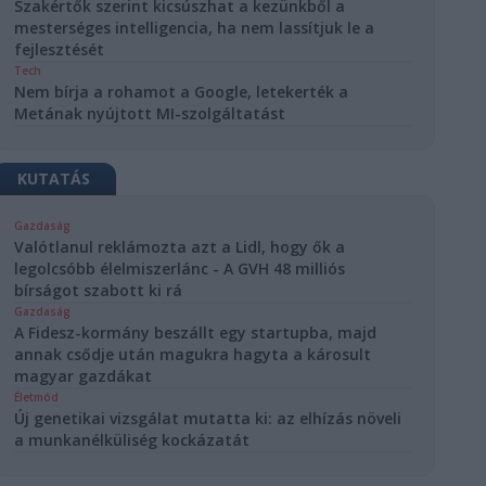
Szakértők szerint kicsúszhat a kezünkből a
mesterséges intelligencia, ha nem lassítjuk le a
fejlesztését
Tech
Nem bírja a rohamot a Google, letekerték a
Metának nyújtott MI-szolgáltatást
KUTATÁS
Gazdaság
Valótlanul reklámozta azt a Lidl, hogy ők a
legolcsóbb élelmiszerlánc - A GVH 48 milliós
bírságot szabott ki rá
Gazdaság
A Fidesz-kormány beszállt egy startupba, majd
annak csődje után magukra hagyta a károsult
magyar gazdákat
Életmód
Új genetikai vizsgálat mutatta ki: az elhízás növeli
a munkanélküliség kockázatát