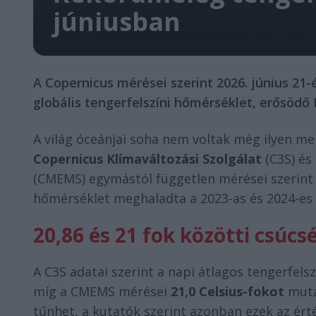
júniusban
A Copernicus mérései szerint 2026. június 21
globális tengerfelszíni hőmérséklet, erősödő 
A világ óceánjai soha nem voltak még ilyen me
Copernicus Klímaváltozási Szolgálat
(C3S) és
(CMEMS) egymástól független mérései szerint 20
hőmérséklet meghaladta a 2023-as és 2024-es r
20,86 és 21 fok közötti csúcs
A C3S adatai szerint a napi átlagos tengerfels
míg a CMEMS mérései
21,0 Celsius-fokot
mutat
tűnhet, a kutatók szerint azonban ezek az ért