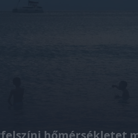
elszíni hőmérsékletet m