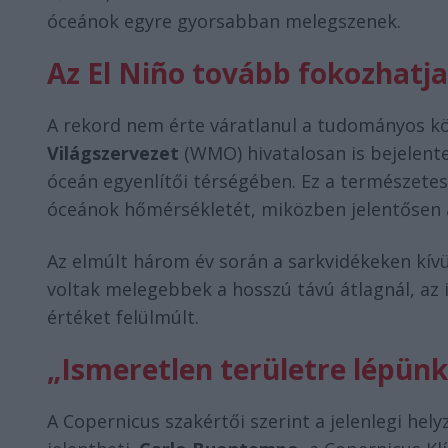
óceánok egyre gyorsabban melegszenek.
Az El Niño tovább fokozhatja
A rekord nem érte váratlanul a tudományos kö
Világszervezet
(WMO) hivatalosan is bejelent
óceán egyenlítői térségében. Ez a természetes 
óceánok hőmérsékletét, miközben jelentősen áta
Az elmúlt három év során a sarkvidékeken kívü
voltak melegebbek a hosszú távú átlagnál, az 
értéket felülmúlt.
„Ismeretlen területre lépünk
A Copernicus szakértői szerint a jelenlegi hely