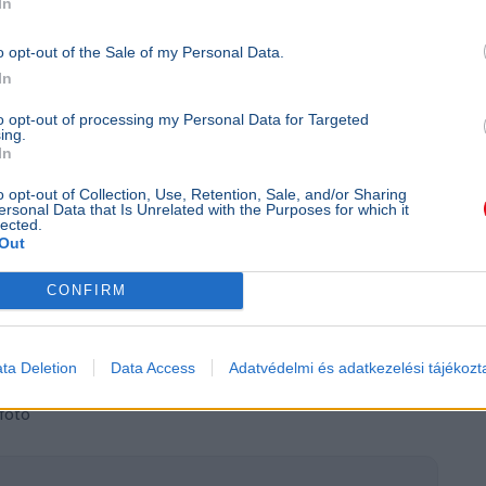
In
gyakoribb és intenzívebb tengeri
és a halállományok mellett a part menti
o opt-out of the Sale of my Personal Data.
In
 a szárazföldi hőhullámok kialakulását is
hőforrásként működik a légkör számára, ami
to opt-out of processing my Personal Data for Targeted
ing.
és világszerte átrendezheti az időjárási
In
o opt-out of Collection, Use, Retention, Sale, and/or Sharing
ersonal Data that Is Unrelated with the Purposes for which it
lected.
ehet biztosan megmondani, hogy a mostani
Out
tósan melegebb időszak kezdetét jelzi. Ez a
ennyire lesz tartós a mostani hőmérsékleti
CONFIRM
övetkező hónapok globális időjárását.
ta Deletion
Data Access
Adatvédelmi és adatkezelési tájékozt
hfoto