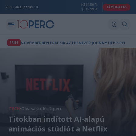
364.50 Ft
2026. Augusztus 10.
TÁMOGATÁS
315.99 Ft
FRISS
NOVEMBERBEN ÉRKEZIK AZ EBENEZER JOHNNY DEPP-PEL
TECH
Olvasási idő: 2 perc
Titokban indított AI-alapú
animációs stúdiót a Netflix