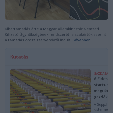
Kibertámadás érte a Magyar Államkincstár Nemzeti
Kifizető Ügynökségének rendszerét, a szakértők szerint
a támadás orosz szerverekről indult.
Bővebben...
Kutatás
GAZDASÁG
A Fidesz-
startupba
magukra 
gazdákat
A Supp.li cs
kistermelők