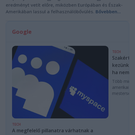
eredményt vetít előre, miközben Európában és Észak-
Amerikában lassul a felhasználóbővülés.
Bővebben...
Google
TECH
Szakértők
kezünkből
ha nem las
Több mint ez
amerikai k
mesterséges
TECH
A megfelelő pillanatra várhatnak a