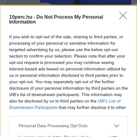
10perc.hu -
Do Not Process My Personal
Information
If you wish to opt-out of the sale, sharing to third parties, or
processing of your personal or sensitive information for
targeted advertising by us, please use the below opt-out
section to confirm your selection. Please note that after your
Facebook
Google
Technológia
opt-out request is processed you may continue seeing
A Myspace tulajdonosai egy dokumentumfilmben
interest-based ads based on personal information utilized by
erősítették meg, hogy tervezik a 2000-es évek
us or personal information disclosed to third parties prior to
meghatározó közösségi oldalának újraindítását.
your opt-out. You may separately opt-out of the further
disclosure of your personal information by third parties on the
Bővebben...
IAB’s list of downstream participants. This information may
also be disclosed by us to third parties on the
IAB’s List of
TECH
2026. augusztus 3.
Downstream Participants
that may further disclose it to other
Interaktív térkép mutatja Magyarország
third parties.
energiaellátási helyzetét
Personal Data Processing Opt Outs