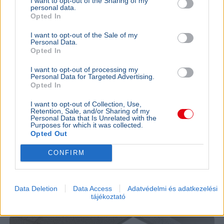
I want to opt-out of the Sharing of my
personal data.
Opted In
I want to opt-out of the Sale of my
Personal Data.
Opted In
I want to opt-out of processing my
Personal Data for Targeted Advertising.
Opted In
Magyarország
Aszály
Atomerőmű
Gazdaság
Kapitány István
I want to opt-out of Collection, Use,
Retention, Sale, and/or Sharing of my
Personal Data that Is Unrelated with the
A Hol a delej? nevű interaktív oldal folyamatosan frissülő
Purposes for which it was collected.
adatokkal mutatja Magyarország áramfogyasztását,
Opted Out
termelését és importját az energiaválság idején.
Bővebben...
CONFIRM
TECH
2026. augusztus 3.
Orosz szerverekről érkező kibertámadás érte
Data Deletion
Data Access
Adatvédelmi és adatkezelési
tájékoztató
a Magyar Államkincstárat