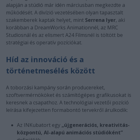
alapján a stúdió már idén márciusban megkezdte a
működését. A divízió vezetésében olyan tapasztalt
szakemberek kaptak helyet, mint
Serrena Iyer
, aki
korábban a DreamWorks Animationnél, az MRC
Studiosnál és az elismert A24 Filmsnél is töltött be
stratégiai és operatív pozíciókat.
Híd az innováció és a
történetmesélés között
A toborzási kampány során producereket,
szoftvermérnököket és számítógépes grafikusokat is
keresnek a csapathoz. A technológiai vezetői pozíció
leírása kifejezetten formabontó tervekről árulkodik:
Az INKubatort egy
„újgenerációs, kreativitás-
központú, AI-alapú animációs stúdióként”
definiálják.