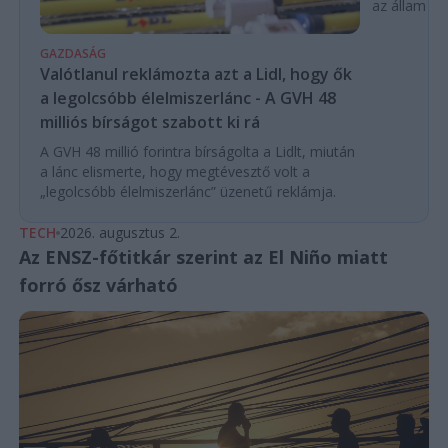
az állam pe
GAZDASÁG
Valótlanul reklámozta azt a Lidl, hogy ők
a legolcsóbb élelmiszerlánc - A GVH 48
milliós bírságot szabott ki rá
A GVH 48 millió forintra bírságolta a Lidlt, miután
a lánc elismerte, hogy megtévesztő volt a
„legolcsóbb élelmiszerlánc” üzenetű reklámja.
TECH
2026. augusztus 2.
Az ENSZ-főtitkár szerint az El Niño miatt
forró ősz várható