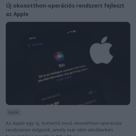
Új okosotthon-operációs rendszert fejleszt
az Apple
Apple
Az Apple egy új, homeOS nevű okosotthon-operációs
rendszeren dolgozik, amely már idén októberben