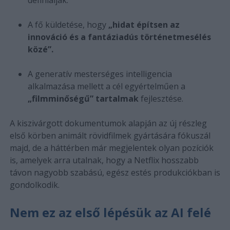
A fő küldetése, hogy
„hidat építsen az
innováció és a fantáziadús történetmesélés
közé”.
A generatív mesterséges intelligencia
alkalmazása mellett a cél egyértelműen a
„filmminőségű” tartalmak
fejlesztése.
A kiszivárgott dokumentumok alapján az új részleg
első körben animált rövidfilmek gyártására fókuszál
majd, de a háttérben már megjelentek olyan pozíciók
is, amelyek arra utalnak, hogy a Netflix hosszabb
távon nagyobb szabású, egész estés produkciókban is
gondolkodik.
Nem ez az első lépésük az AI felé