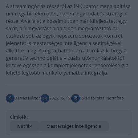
A streamingóriás részéről az INKubator megalapítása
nem egy hirtelen ötlet, hanem egy tudatos stratégia
része. A vállalat a közelmúltban már kifejlesztett egy
saját, a filmgyártást alapjaiban megváltoztató AI-
eszközt, sőt, az egyik népszerű sorozatuk konkrét
jelenetét is mesterséges intelligencia segítségével
alkották meg. A cég láthatóan arra törekszik, hogy a
generatív technológiát a vizuális utómunkálatoktól
kezdve egészen a komplett jelenetek rendereléséig a
lehető legtöbb munkafolyamatba integrálja.
Darvas Márton
2026. 05. 15.
Főkép forrása: Northfoto
Címkék:
Netflix
Mesterséges intelligencia