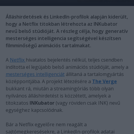
Álláshirdetések és LinkedIn-profilok alapján kiderült,
hogy a Netflix titokban létrehozta az INKubator
nevű belső stúdióját. A részleg célja, hogy generatív
mesterséges intelligencia segítségével készítsen
filmminőségű animációs tartalmakat.
A
Netflix
hivatalos bejelentés nélkül, teljes csendben
indította el legújabb belső animációs stúdióját, amely a
mesterséges intelligenciát
állítaná a tartalomgyártás
középpontjába. A projekt létezésére a
The Verge
bukkant rá, miután a streamingóriás több olyan
nyilvános álláshirdetést is közzétett, amelyek a
titokzatos
INKubator
(vagy röviden csak INK) nevű
egységhez kapcsolódnak.
Bár a Netflix egyelőre nem reagált a
sajtómegkeresésekre, a LinkedIn-profilok adatai