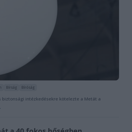
m
Bírság
Bíróság
s biztonsági intézkedésekre kötelezte a Metát a
.
ímát a 40 fokos hőségben