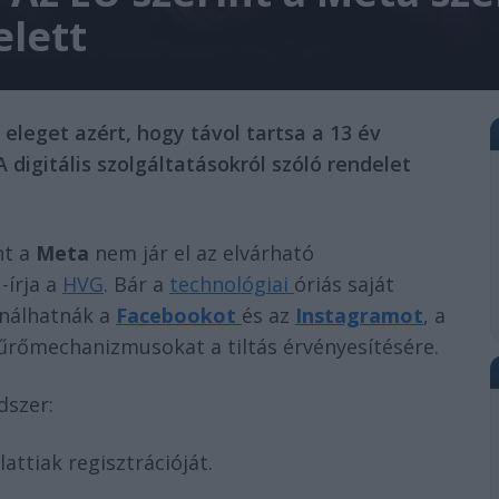
elett
eleget azért, hogy távol tartsa a 13 év
 digitális szolgáltatásokról szóló rendelet
nt a
Meta
nem jár el az elvárható
-írja a
HVG
. Bár a
technológiai
óriás saját
sználhatnák a
Facebookot
és az
Instagramot
, a
űrőmechanizmusokat a tiltás érvényesítésére.
dszer:
ttiak regisztrációját.