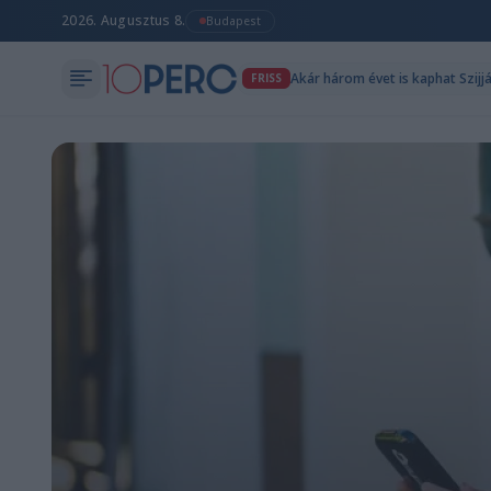
2026. Augusztus 8.
Budapest
Akár három évet is kaphat Szijj
FRISS