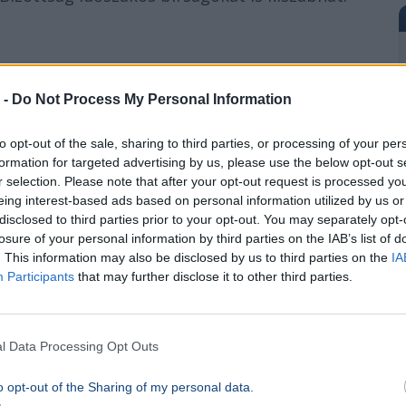
latformoknak nemcsak papíron kellene tiltaniuk
 -
Do Not Process My Personal Information
lniük kellene a hozzáférésből fakadó
ű jelzés a tech-szektor felé: a jövőben nem
to opt-out of the sale, sharing to third parties, or processing of your per
formation for targeted advertising by us, please use the below opt-out s
rzés, ha a platformok el akarják kerülni a
r selection. Please note that after your opt-out request is processed y
eing interest-based ads based on personal information utilized by us or
disclosed to third parties prior to your opt-out. You may separately opt-
losure of your personal information by third parties on the IAB’s list of
. This information may also be disclosed by us to third parties on the
IA
ik
Participants
that may further disclose it to other third parties.
l Data Processing Opt Outs
Gyermekvédelem
Európai Bizottság
o opt-out of the Sharing of my personal data.