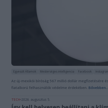
Egyesült Államok
Mesterséges intelligencia
Facebook
Instagra
Az új-mexikói bíróság 567 millió dollár megfizetésére é
fiatalkorú felhasználók védelme érdekében.
Bővebben..
TECH
2026. augusztus 5.
Így kell helyesen beállítani a kl