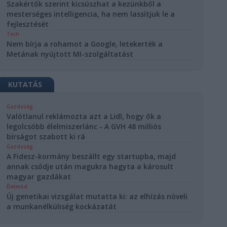
Szakértők szerint kicsúszhat a kezünkből a
mesterséges intelligencia, ha nem lassítjuk le a
fejlesztését
Tech
Nem bírja a rohamot a Google, letekerték a
Metának nyújtott MI-szolgáltatást
KUTATÁS
Gazdaság
Valótlanul reklámozta azt a Lidl, hogy ők a
legolcsóbb élelmiszerlánc - A GVH 48 milliós
bírságot szabott ki rá
Gazdaság
A Fidesz-kormány beszállt egy startupba, majd
annak csődje után magukra hagyta a károsult
magyar gazdákat
Életmód
Új genetikai vizsgálat mutatta ki: az elhízás növeli
a munkanélküliség kockázatát