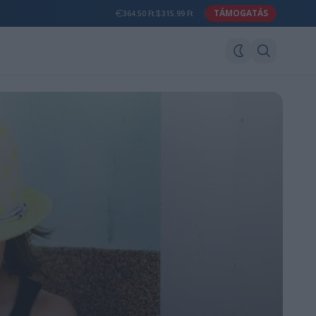
TÁMOGATÁS
364.50 Ft
315.99 Ft