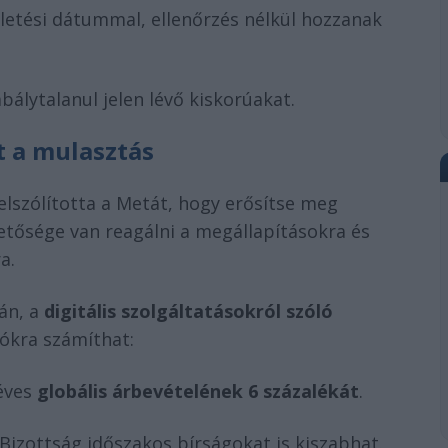
letési dátummal, ellenőrzés nélkül hozzanak
bálytalanul jelen lévő kiskorúakat.
 a mulasztás
felszólította a Metát, hogy erősítse meg
hetősége van reagálni a megállapításokra és
a.
án, a
digitális szolgáltatásokról szóló
ókra számíthat:
 éves
globális árbevételének 6 százalékát
.
Bizottság időszakos bírságokat is kiszabhat.