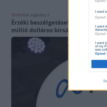
Opted 
I want t
TECH
2026. augusztus 7.
Opted 
Érzéki beszélgetésekbe vonta a g
I want 
millió dolláros bírságot kap
Advertis
Opted 
I want t
of my P
was col
Opted 
Da