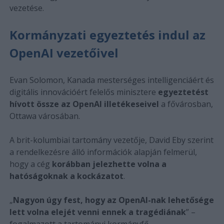
vezetése.
Kormányzati egyeztetés indul az
OpenAI vezetőivel
Evan Solomon, Kanada mesterséges intelligenciáért és
digitális innovációért felelős minisztere
egyeztetést
hívott össze az OpenAI illetékeseivel
a fővárosban,
Ottawa városában.
A brit-kolumbiai tartomány vezetője, David Eby szerint
a rendelkezésre álló információk alapján felmerül,
hogy a cég
korábban jelezhette volna a
hatóságoknak a kockázatot
.
„
Nagyon úgy fest, hogy az OpenAI-nak lehetősége
lett volna elejét venni ennek a tragédiának
” –
fogalmazott a tartományi kormányfő.