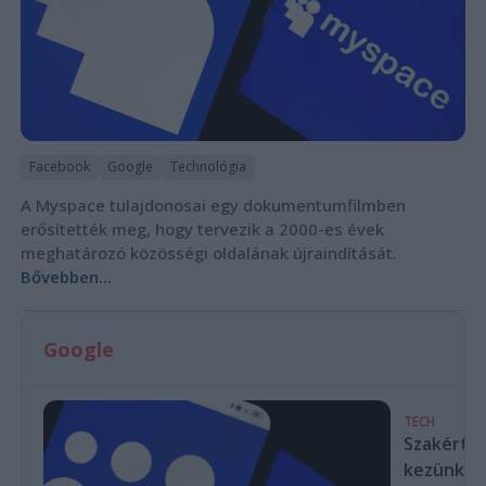
Facebook
Google
Technológia
A Myspace tulajdonosai egy dokumentumfilmben
erősítették meg, hogy tervezik a 2000-es évek
meghatározó közösségi oldalának újraindítását.
Bővebben...
Google
TECH
Szakértők
kezünkből