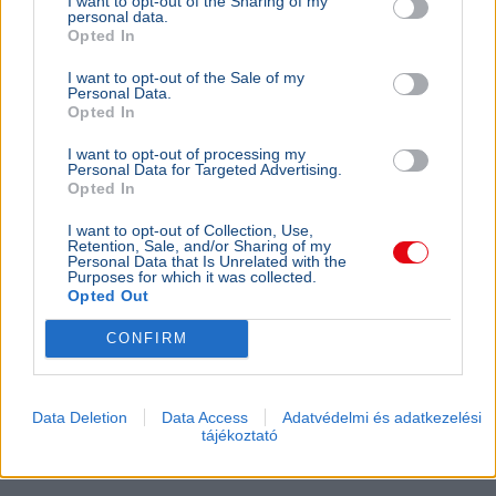
I want to opt-out of the Sharing of my
personal data.
Interaktív térkép mutatja Magyarország
Opted In
energiaellátási helyzetét
I want to opt-out of the Sale of my
Personal Data.
Opted In
I want to opt-out of processing my
Personal Data for Targeted Advertising.
Opted In
I want to opt-out of Collection, Use,
Retention, Sale, and/or Sharing of my
Personal Data that Is Unrelated with the
Purposes for which it was collected.
Opted Out
CONFIRM
Magyarország
Aszály
Atomerőmű
Gazdaság
Kapitány István
A Hol a delej? nevű interaktív oldal folyamatosan frissülő
adatokkal mutatja Magyarország áramfogyasztását,
Data Deletion
Data Access
Adatvédelmi és adatkezelési
tájékoztató
termelését és importját az energiaválság idején.
Bővebben...