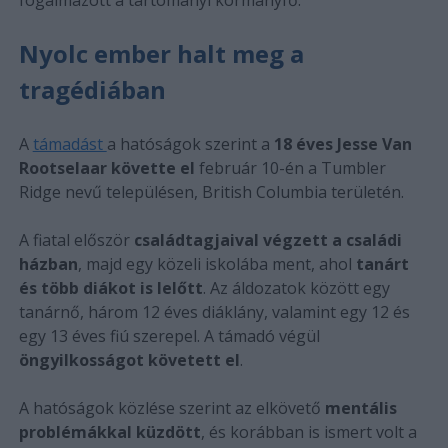
Nyolc ember halt meg a
tragédiában
A
támadást
a hatóságok szerint a
18 éves Jesse Van
Rootselaar követte el
február 10-én a Tumbler
Ridge nevű településen, British Columbia területén.
A fiatal először
családtagjaival végzett a családi
házban
, majd egy közeli iskolába ment, ahol
tanárt
és több diákot is lelőtt
. Az áldozatok között egy
tanárnő, három 12 éves diáklány, valamint egy 12 és
egy 13 éves fiú szerepel. A támadó végül
öngyilkosságot követett el
.
A hatóságok közlése szerint az elkövető
mentális
problémákkal küzdött
, és korábban is ismert volt a