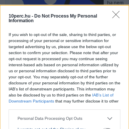
ha nem las
Több mint ez
10perc.hu -
Do Not Process My Personal
amerikai k
Information
mesterséges
If you wish to opt-out of the sale, sharing to third parties, or
processing of your personal or sensitive information for
targeted advertising by us, please use the below opt-out
TECH
section to confirm your selection. Please note that after your
A megfelelő pillanatra várhatnak a
opt-out request is processed you may continue seeing
Myspace visszahozatalával a
interest-based ads based on personal information utilized by
us or personal information disclosed to third parties prior to
tulajdonosok
your opt-out. You may separately opt-out of the further
A Myspace tulajdonosai egy
disclosure of your personal information by third parties on the
dokumentumfilmben erősítették meg, hogy
IAB’s list of downstream participants. This information may
tervezik a 2000-es évek meghatározó közösségi
also be disclosed by us to third parties on the
IAB’s List of
oldalának újraindítását.
Downstream Participants
that may further disclose it to other
third parties.
Ajánljuk még
Personal Data Processing Opt Outs
TECH
2026. augusztus 3.