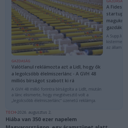
GAZDASÁG
A Fidesz-
startupba
magukra 
gazdákat
A Supp.li cs
kistermelők
az állam pe
GAZDASÁG
Valótlanul reklámozta azt a Lidl, hogy ők
a legolcsóbb élelmiszerlánc - A GVH 48
milliós bírságot szabott ki rá
A GVH 48 millió forintra bírságolta a Lidlt, miután
a lánc elismerte, hogy megtévesztő volt a
„legolcsóbb élelmiszerlánc” üzenetű reklámja.
TECH
2026. augusztus 2.
Hiába van 350 ezer napelem
Magyarországon, egy áramszünet alatt