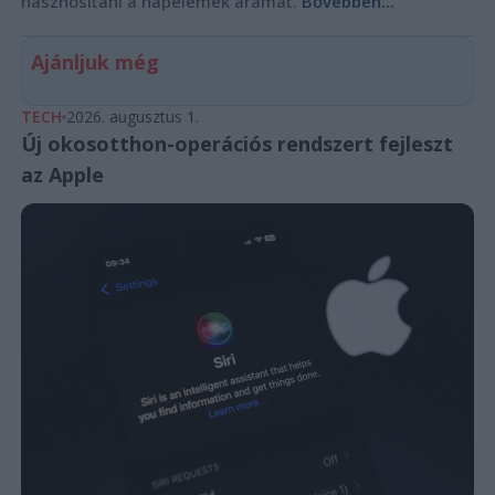
hasznosítani a napelemek áramát.
Bővebben...
Ajánljuk még
TECH
2026. augusztus 1.
Új okosotthon-operációs rendszert fejleszt
az Apple