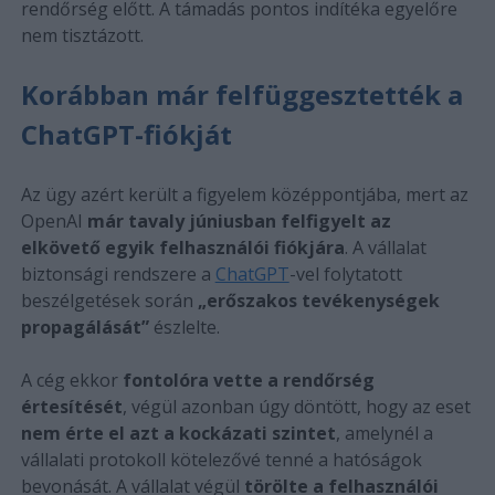
rendőrség előtt. A támadás pontos indítéka egyelőre
nem tisztázott.
Korábban már felfüggesztették a
ChatGPT-fiókját
Az ügy azért került a figyelem középpontjába, mert az
OpenAI
már tavaly júniusban felfigyelt az
elkövető egyik felhasználói fiókjára
. A vállalat
biztonsági rendszere a
ChatGPT
-vel folytatott
beszélgetések során
„erőszakos tevékenységek
propagálását”
észlelte.
A cég ekkor
fontolóra vette a rendőrség
értesítését
, végül azonban úgy döntött, hogy az eset
nem érte el azt a kockázati szintet
, amelynél a
vállalati protokoll kötelezővé tenné a hatóságok
bevonását. A vállalat végül
törölte a felhasználói