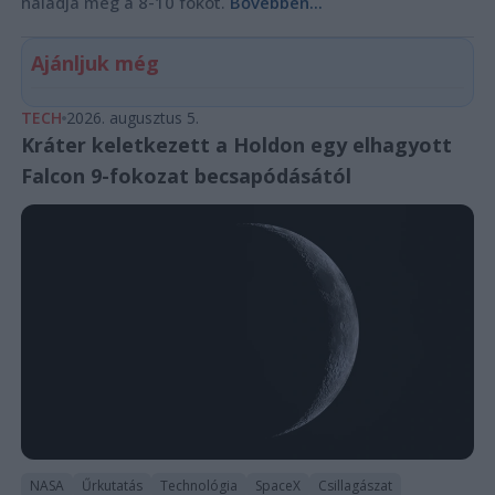
haladja meg a 8-10 fokot.
Bővebben...
Ajánljuk még
TECH
2026. augusztus 5.
Kráter keletkezett a Holdon egy elhagyott
Falcon 9-fokozat becsapódásától
NASA
Űrkutatás
Technológia
SpaceX
Csillagászat