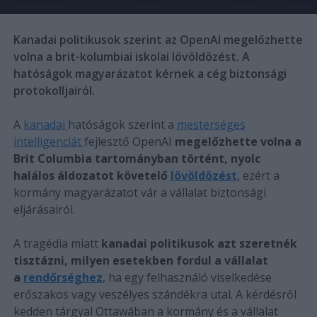
Kanadai politikusok szerint az OpenAI megelőzhette
volna a brit-kolumbiai iskolai lövöldözést. A
hatóságok magyarázatot kérnek a cég biztonsági
protokolljairól.
A
kanadai
hatóságok szerint a
mesterséges
intelligenciát
fejlesztő OpenAI
megelőzhette volna a
Brit Columbia tartományban történt, nyolc
halálos áldozatot követelő
lövöldözést
, ezért a
kormány magyarázatot vár a vállalat biztonsági
eljárásairól.
A tragédia miatt
kanadai politikusok azt szeretnék
tisztázni, milyen esetekben fordul a vállalat
a
rendőrséghez
, ha egy felhasználó viselkedése
erőszakos vagy veszélyes szándékra utal. A kérdésről
kedden tárgyal Ottawában a kormány és a vállalat