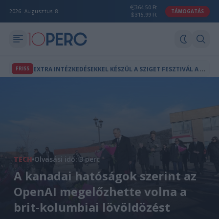
364.50 Ft
2026. Augusztus 8.
TÁMOGATÁS
315.99 Ft
E
XTRA INTÉZKEDÉSEKKEL KÉSZÜL A SZIGET FESZTIVÁL A POR ÉS HŐSÉG ELLEN
FRISS
TECH
Olvasási idő: 3 perc
A kanadai hatóságok szerint az
OpenAI megelőzhette volna a
brit-kolumbiai lövöldözést