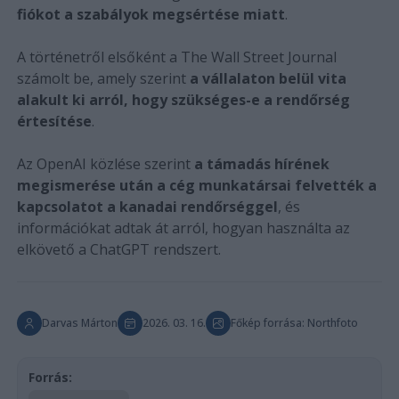
fiókot a szabályok megsértése miatt
.
A történetről elsőként a The Wall Street Journal
számolt be, amely szerint
a vállalaton belül vita
alakult ki arról, hogy szükséges-e a rendőrség
értesítése
.
Az OpenAI közlése szerint
a támadás hírének
megismerése után a cég munkatársai felvették a
kapcsolatot a kanadai rendőrséggel
, és
információkat adtak át arról, hogyan használta az
elkövető a ChatGPT rendszert.
Darvas Márton
2026. 03. 16.
Főkép forrása: Northfoto
Forrás: