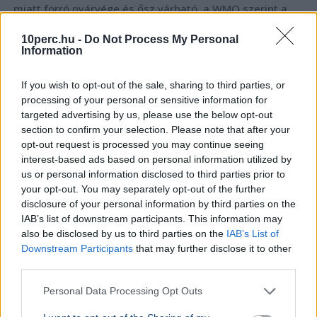
miatt forró nyárvége és ősz várható, a WMO szerint a
hatások novemberben tetőznek.
Bővebben...
10perc.hu -
Do Not Process My Personal
Information
TECH
2026. augusztus 2.
Hiába van 350 ezer napelem
If you wish to opt-out of the sale, sharing to third parties, or
Magyarországon, egy áramszünet alatt
processing of your personal or sensitive information for
tehetetlenek
targeted advertising by us, please use the below opt-out
section to confirm your selection. Please note that after your
opt-out request is processed you may continue seeing
interest-based ads based on personal information utilized by
us or personal information disclosed to third parties prior to
your opt-out. You may separately opt-out of the further
disclosure of your personal information by third parties on the
IAB’s list of downstream participants. This information may
also be disclosed by us to third parties on the
IAB’s List of
Downstream Participants
that may further disclose it to other
third parties.
Personal Data Processing Opt Outs