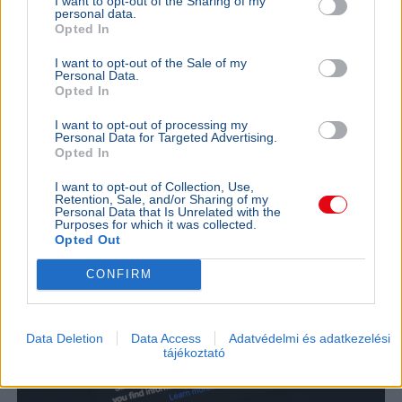
I want to opt-out of the Sharing of my
personal data.
Paks
Atomerőmű
Technológia
Gazdaság
Hőség
Opted In
Áramkimaradás esetén a lakossági napelemes
I want to opt-out of the Sale of my
Personal Data.
rendszerek biztonsági okból automatikusan leválnak a
Opted In
hálózatról, ezért a legtöbb háztartás nem tudja
hasznosítani a napelemek áramát.
Bővebben...
I want to opt-out of processing my
Personal Data for Targeted Advertising.
Opted In
TECH
2026. augusztus 1.
Új okosotthon-operációs rendszert fejleszt
I want to opt-out of Collection, Use,
Retention, Sale, and/or Sharing of my
az Apple
Personal Data that Is Unrelated with the
Purposes for which it was collected.
Opted Out
CONFIRM
Data Deletion
Data Access
Adatvédelmi és adatkezelési
tájékoztató