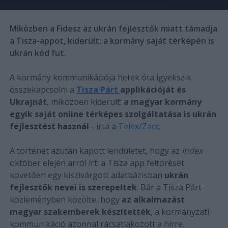
Miközben a Fidesz az ukrán fejlesztők miatt támadja
a Tisza-appot, kiderült: a kormány saját térképén is
ukrán kód fut.
A kormány kommunikációja hetek óta igyekszik
összekapcsolni a
Tisza Párt
applikációját és
Ukrajnát
, miközben kiderült:
a magyar kormány
egyik saját online térképes szolgáltatása is ukrán
fejlesztést használ
- írta a
Telex/Zacc.
A történet azután kapott lendületet, hogy az
Index
október elején arról írt: a Tisza app feltörését
követően egy kiszivárgott adatbázisban
ukrán
fejlesztők nevei is szerepeltek
. Bár a Tisza Párt
közleményben közölte, hogy
az alkalmazást
magyar szakemberek készítették
, a kormányzati
kommunikáció azonnal rácsatlakozott a hírre.