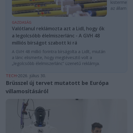
kistermelők
az állam pe
GAZDASÁG
Valótlanul reklámozta azt a Lidl, hogy ők
a legolcsóbb élelmiszerlánc - A GVH 48
milliós bírságot szabott ki rá
A GVH 48 millió forintra bírságolta a Lidlt, miután
a lánc elismerte, hogy megtévesztő volt a
„legolcsóbb élelmiszerlánc” üzenetű reklámja.
TECH
2026. július 30.
Brüsszel új tervet mutatott be Európa
villamosításáról