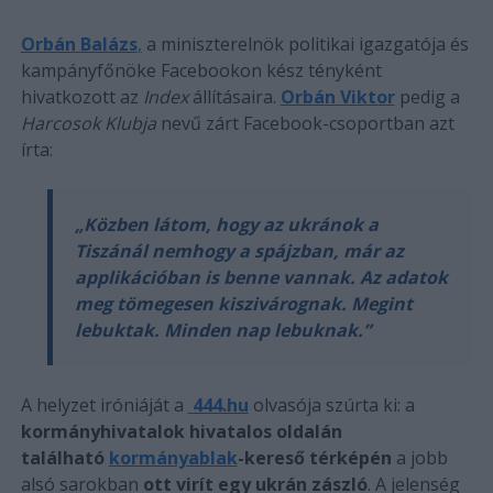
Orbán Balázs
,
a miniszterelnök politikai igazgatója és
kampányfőnöke Facebookon kész tényként
hivatkozott az
Index
állításaira.
Orbán Viktor
pedig a
Harcosok Klubja
nevű zárt Facebook-csoportban azt
írta:
„Közben látom, hogy az ukránok a
Tiszánál nemhogy a spájzban, már az
applikációban is benne vannak. Az adatok
meg tömegesen kiszivárognak. Megint
lebuktak. Minden nap lebuknak.”
A helyzet iróniáját a
444.hu
olvasója szúrta ki: a
kormányhivatalok hivatalos oldalán
található
kormányablak
-kereső térképén
a jobb
alsó sarokban
ott virít egy ukrán zászló
. A jelenség