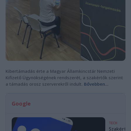
Kibertámadás érte a Magyar Államkincstár Nemzeti
Kifizető Ügynökségének rendszerét, a szakértők szerint
a támadás orosz szerverekről indult.
Bővebben...
Google
TECH
Szakértők