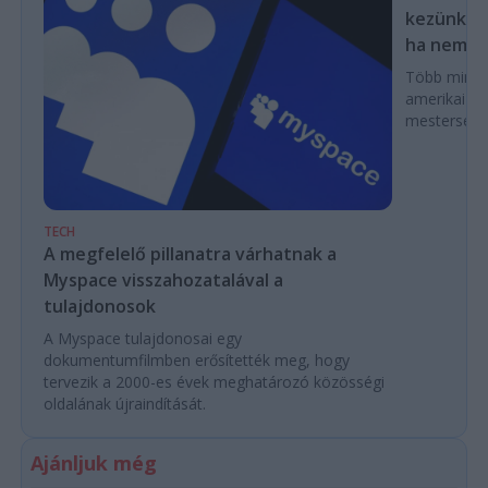
kezünkből
ha nem las
Több mint ez
amerikai k
mesterséges
TECH
A megfelelő pillanatra várhatnak a
Myspace visszahozatalával a
tulajdonosok
A Myspace tulajdonosai egy
dokumentumfilmben erősítették meg, hogy
tervezik a 2000-es évek meghatározó közösségi
oldalának újraindítását.
Ajánljuk még