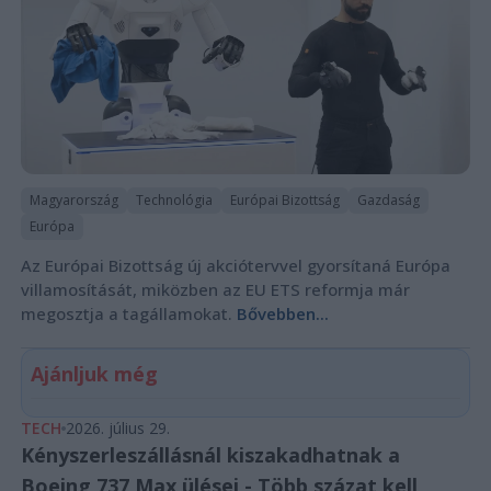
Magyarország
Technológia
Európai Bizottság
Gazdaság
Európa
Az Európai Bizottság új akciótervvel gyorsítaná Európa
villamosítását, miközben az EU ETS reformja már
megosztja a tagállamokat.
Bővebben...
Ajánljuk még
TECH
2026. július 29.
Kényszerleszállásnál kiszakadhatnak a
Boeing 737 Max ülései - Több százat kell