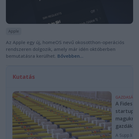
Apple
Az Apple egy új, homeOS nevű okosotthon-operációs
rendszeren dolgozik, amely már idén októberben
bemutatásra kerülhet.
Bővebben...
Kutatás
GAZDASÁG
A Fidesz-
startupba
magukra 
gazdákat
A Supp.li cs