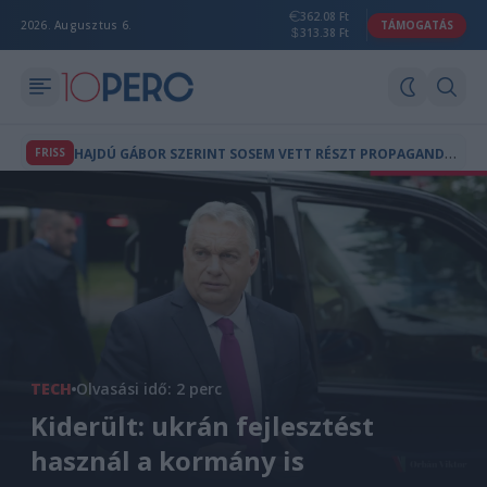
362.08 Ft
2026. Augusztus 6.
TÁMOGATÁS
313.38 Ft
H
AJDÚ GÁBOR SZERINT SOSEM VETT RÉSZT PROPAGANDAMŰSOROK KÉSZÍTÉSÉBEN
FRISS
TECH
Olvasási idő: 2 perc
Kiderült: ukrán fejlesztést
használ a kormány is