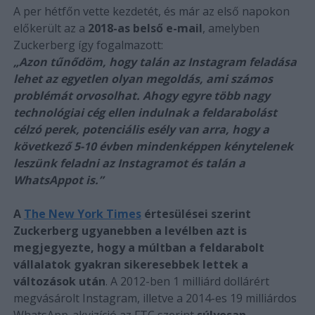
A per hétfőn vette kezdetét, és már az első napokon
előkerült az a
2018-as belső e-mail
, amelyben
Zuckerberg így fogalmazott:
„Azon tűnődöm, hogy talán az Instagram feladása
lehet az egyetlen olyan megoldás, ami számos
problémát orvosolhat. Ahogy egyre több nagy
technológiai cég ellen indulnak a feldarabolást
célzó perek, potenciális esély van arra, hogy a
következő 5-10 évben mindenképpen kénytelenek
leszünk feladni az Instagramot és talán a
WhatsAppot is.”
A
The New York Times
értesülései szerint
Zuckerberg ugyanebben a levélben azt is
megjegyezte, hogy a múltban a feldarabolt
vállalatok gyakran sikeresebbek lettek a
változások után
. A 2012-ben 1 milliárd dollárért
megvásárolt Instagram, illetve a 2014-es 19 milliárdos
WhatsApp-akvizíció az FTC szerint
súlyosan