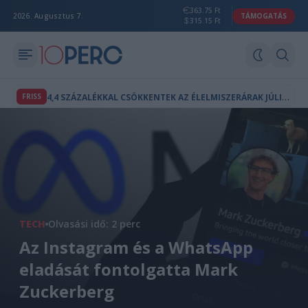
363.75 Ft
2026. Augusztus 7.
TÁMOGATÁS
315.15 Ft
4
,4 SZÁZALÉKKAL CSÖKKENTEK AZ ÉLELMISZERÁRAK JÚLIUSBAN
FRISS
TECH
Olvasási idő: 2 perc
Az Instagram és a WhatsApp
eladását fontolgatta Mark
Zuckerberg