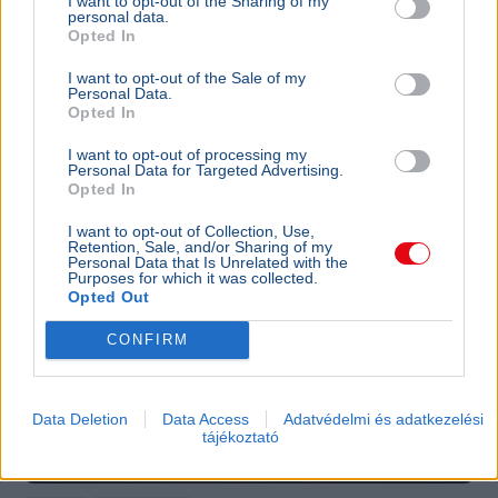
I want to opt-out of the Sharing of my
personal data.
Kifizető Ügynökségének rendszerét, a szakértők szerint
Opted In
a támadás orosz szerverekről indult.
Bővebben...
I want to opt-out of the Sale of my
TECH
2026. augusztus 2.
Personal Data.
Opted In
Az ENSZ-főtitkár szerint az El Niño miatt
forró ősz várható
I want to opt-out of processing my
Personal Data for Targeted Advertising.
Opted In
I want to opt-out of Collection, Use,
Retention, Sale, and/or Sharing of my
Personal Data that Is Unrelated with the
Purposes for which it was collected.
Opted Out
CONFIRM
Data Deletion
Data Access
Adatvédelmi és adatkezelési
tájékoztató