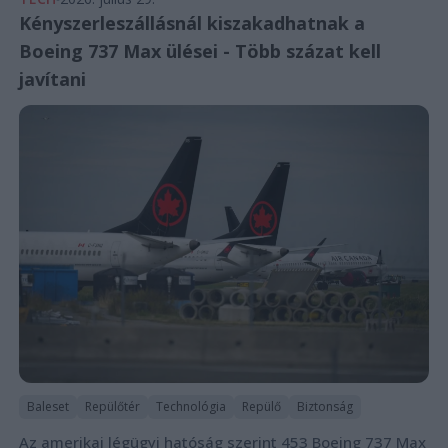
Kényszerleszállásnál kiszakadhatnak a
Boeing 737 Max ülései - Több százat kell
javítani
Baleset
Repülőtér
Technológia
Repülő
Biztonság
Az amerikai légügyi hatóság szerint 453 Boeing 737 Max