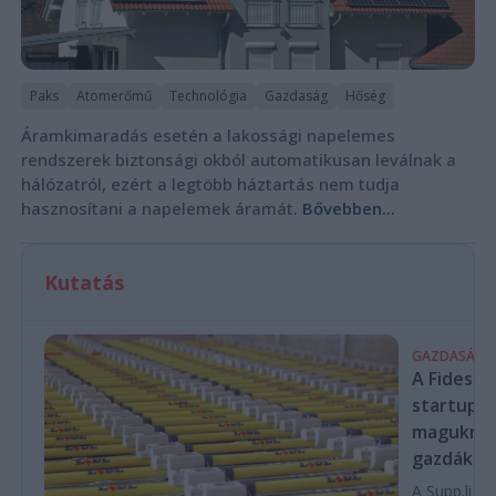
Paks
Atomerőmű
Technológia
Gazdaság
Hőség
Áramkimaradás esetén a lakossági napelemes
rendszerek biztonsági okból automatikusan leválnak a
hálózatról, ezért a legtöbb háztartás nem tudja
hasznosítani a napelemek áramát.
Bővebben...
Kutatás
GAZDASÁG
A Fidesz-
startupba
magukra 
gazdákat
A Supp.li cs