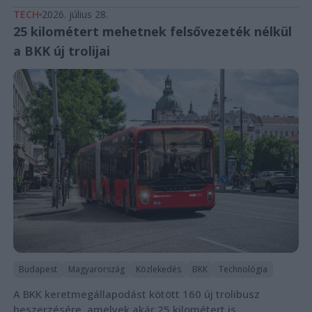
TECH
2026. július 28.
25 kilométert mehetnek felsővezeték nélkül
a BKK új trolijai
Budapest
Magyarország
Közlekedés
BKK
Technológia
A BKK keretmegállapodást kötött 160 új trolibusz
beszerzésére, amelyek akár 25 kilométert is