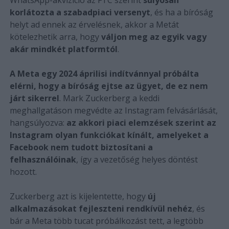
korlátozta a szabadpiaci versenyt
, és ha a bíróság
helyt ad ennek az érvelésnek, akkor a Metát
kötelezhetik arra, hogy
váljon meg az egyik vagy
akár mindkét platformtól
.
A Meta egy 2024 áprilisi indítvánnyal próbálta
elérni, hogy a bíróság ejtse az ügyet, de ez nem
járt sikerrel
. Mark Zuckerberg a keddi
meghallgatáson megvédte az Instagram felvásárlását,
hangsúlyozva:
az akkori piaci elemzések szerint az
Instagram olyan funkciókat kínált, amelyeket a
Facebook nem tudott biztosítani a
felhasználóinak
, így a vezetőség helyes döntést
hozott.
Zuckerberg azt is kijelentette, hogy
új
alkalmazásokat fejleszteni rendkívül nehéz
, és
bár a Meta több tucat próbálkozást tett, a legtöbb