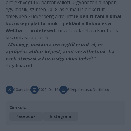
projekt végül kudarcot vallott. Ugyanezen a napon
egy másik, szintén 2018-as e-mail is előkerült,
amelyben Zuckerberg arról írt:
le kell tiltani a kínai
közösségi platformok – például a Kakao és a
WeChat – hirdetéseit
, mivel azok célja a Facebook
kiszorítása a piacról.
„Mindegy, mekkora összegtől esünk el, ez
aprópénz ahhoz képest, amit veszíthetünk, ha
ezek átveszik a közösségi oldal helyét”
–
fogalmazott.
10perc.hu
2025. 04. 16.
Főkép forrása: Northfoto
Címkék:
Facebook
Instagram