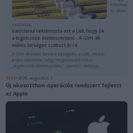
kistermelők
az állam pe
GAZDASÁG
Valótlanul reklámozta azt a Lidl, hogy ők
a legolcsóbb élelmiszerlánc - A GVH 48
milliós bírságot szabott ki rá
A GVH 48 millió forintra bírságolta a Lidlt, miután
a lánc elismerte, hogy megtévesztő volt a
„legolcsóbb élelmiszerlánc” üzenetű reklámja.
TECH
2026. augusztus 1.
Új okosotthon-operációs rendszert fejleszt
az Apple