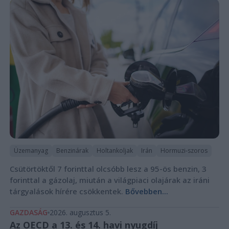
Üzemanyag
Benzinárak
Holtankoljak
Irán
Hormuzi-szoros
Csütörtöktől 7 forinttal olcsóbb lesz a 95-ös benzin, 3
forinttal a gázolaj, miután a világpiaci olajárak az iráni
tárgyalások hírére csökkentek.
Bővebben...
GAZDASÁG
2026. augusztus 5.
Az OECD a 13. és 14. havi nyugdíj