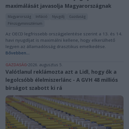
maximálását javasolja Magyarországnak
Magyarország
Infláció
Nyugdíj
Gazdaság
Pénzügyminisztérium
Az OECD legfrissebb országjelentése szerint a 13. és 14.
havi nyugdíjat is maximálni kellene, hogy elkerülhető
legyen az államadósság drasztikus emelkedése.
Bővebben...
GAZDASÁG
2026. augusztus 5.
Valótlanul reklámozta azt a Lidl, hogy ők a
legolcsóbb élelmiszerlánc - A GVH 48 milliós
bírságot szabott ki rá