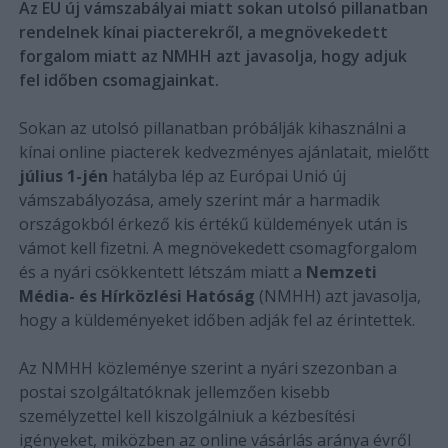
Az EU új vámszabályai miatt sokan utolsó pillanatban
rendelnek kínai piacterekről, a megnövekedett
forgalom miatt az NMHH azt javasolja, hogy adjuk
fel időben csomagjainkat.
Sokan az utolsó pillanatban próbálják kihasználni a
kínai online piacterek kedvezményes ajánlatait, mielőtt
július 1-jén
hatályba lép az Európai Unió új
vámszabályozása, amely szerint már a harmadik
országokból érkező kis értékű küldemények után is
vámot kell fizetni. A megnövekedett csomagforgalom
és a nyári csökkentett létszám miatt a
Nemzeti
Média- és Hírközlési Hatóság
(NMHH) azt javasolja,
hogy a küldeményeket időben adják fel az érintettek.
Az NMHH közleménye szerint a nyári szezonban a
postai szolgáltatóknak jellemzően kisebb
személyzettel kell kiszolgálniuk a kézbesítési
igényeket, miközben az online vásárlás aránya évről