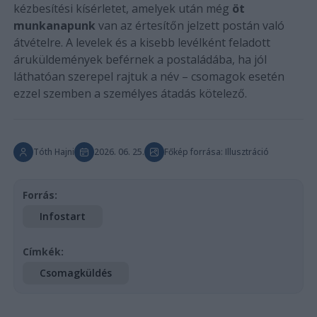
kézbesítési kísérletet, amelyek után még
öt
munkanapunk
van az értesítőn jelzett postán való
átvételre. A levelek és a kisebb levélként feladott
áruküldemények beférnek a postaládába, ha jól
láthatóan szerepel rajtuk a név – csomagok esetén
ezzel szemben a személyes átadás kötelező.
Tóth Hajni
2026. 06. 25.
Főkép forrása: Illusztráció
Forrás:
Infostart
Címkék:
Csomagküldés