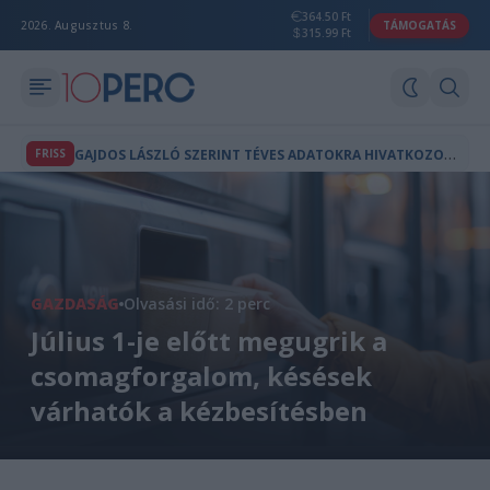
364.50 Ft
2026. Augusztus 8.
TÁMOGATÁS
315.99 Ft
G
AJDOS LÁSZLÓ SZERINT TÉVES ADATOKRA HIVATKOZOTT HADHÁZY A MOHU ÜGYBEN
FRISS
GAZDASÁG
Olvasási idő: 2 perc
Július 1-je előtt megugrik a
csomagforgalom, késések
várhatók a kézbesítésben