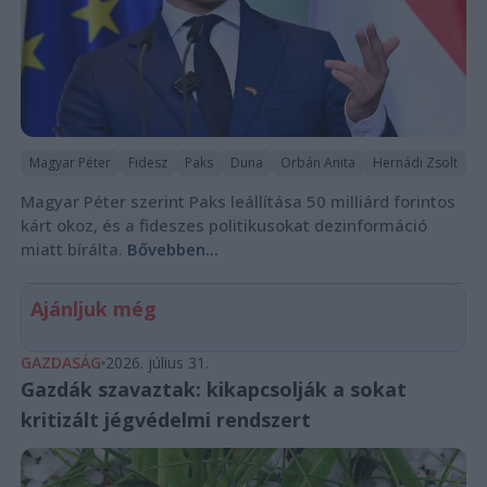
Magyar Péter
Fidesz
Paks
Duna
Orbán Anita
Hernádi Zsolt
Magyar Péter szerint Paks leállítása 50 milliárd forintos
kárt okoz, és a fideszes politikusokat dezinformáció
miatt bírálta.
Bővebben...
Ajánljuk még
GAZDASÁG
2026. július 31.
Gazdák szavaztak: kikapcsolják a sokat
kritizált jégvédelmi rendszert