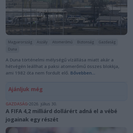
Magyarország
Aszály
Atomerőmű
Biztonság
Gazdaság
Duna
A Duna történelmi mélységű vízállása miatt akár a
hétvégén leállhat a paksi atomerőmű összes blokkja,
ami 1982 óta nem fordult elő.
Bővebben...
Ajánljuk még
GAZDASÁG
2026. július 30.
A FIFA 4,2 milliárd dollárért adná el a vébé
jogainak egy részét