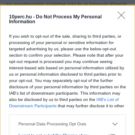
ma megállapodás születhet Irán és az Egyesült Államok
között a Hormuzi-szoros újranyitásáról.
Bővebben...
10perc.hu -
Do Not Process My Personal
Information
Minimálbér
If you wish to opt-out of the sale, sharing to third parties, or
processing of your personal or sensitive information for
targeted advertising by us, please use the below opt-out
BELFÖLD
section to confirm your selection. Please note that after your
Magyarországon a legnehezebb
opt-out request is processed you may continue seeing
szegényként bíróságra menni
interest-based ads based on personal information utilized by
Az Amnesty International Magyarország szerint
us or personal information disclosed to third parties prior to
az EU-ban nálunk a legnehezebb szegényként
your opt-out. You may separately opt-out of the further
bírósághoz fordulni, ezért a jövedelmi küszöb
disclosure of your personal information by third parties on the
emelését javaso...
IAB’s list of downstream participants. This information may
also be disclosed by us to third parties on the
IAB’s List of
Downstream Participants
that may further disclose it to other
third parties.
GAZDASÁG
Béremelés
Personal Data Processing Opt Outs
nőhet a f