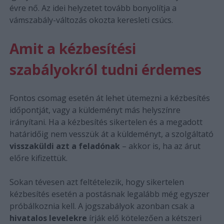
évre nő. Az idei helyzetet tovább bonyolítja a
vámszabály-változás okozta keresleti csúcs.
Amit a kézbesítési
szabályokról tudni érdemes
Fontos csomag esetén át lehet ütemezni a kézbesítés
időpontját, vagy a küldeményt más helyszínre
irányítani. Ha a kézbesítés sikertelen és a megadott
határidőig nem vesszük át a küldeményt, a szolgáltató
visszaküldi azt a feladónak
– akkor is, ha az árut
előre kifizettük.
Sokan tévesen azt feltételezik, hogy sikertelen
kézbesítés esetén a postásnak legalább még egyszer
próbálkoznia kell. A jogszabályok azonban csak a
hivatalos levelekre
írják elő kötelezően a kétszeri