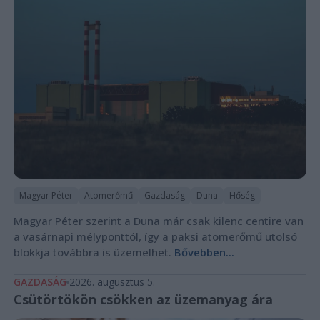
Magyar Péter
Atomerőmű
Gazdaság
Duna
Hőség
Magyar Péter szerint a Duna már csak kilenc centire van
a vasárnapi mélyponttól, így a paksi atomerőmű utolsó
blokkja továbbra is üzemelhet.
Bővebben...
GAZDASÁG
2026. augusztus 5.
Csütörtökön csökken az üzemanyag ára