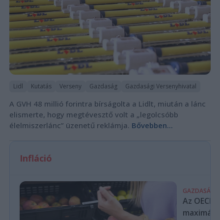
Lidl
Kutatás
Verseny
Gazdaság
Gazdasági Versenyhivatal
A GVH 48 millió forintra bírságolta a Lidlt, miután a lánc
elismerte, hogy megtévesztő volt a „legolcsóbb
élelmiszerlánc” üzenetű reklámja.
Bővebben...
Infláció
GAZDASÁG
Az OECD a 
maximálás