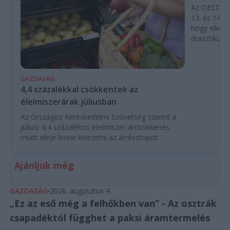
Az OECD leg
13. és 14. h
hogy elkerü
drasztikus e
GAZDASÁG
4,4 százalékkal csökkentek az
élelmiszerárak júliusban
Az Országos Kereskedelmi Szövetség szerint a
júliusi 4,4 százalékos élelmiszer-árcsökkenés
miatt ideje lenne kivezetni az árrésstopot.
Ajánljuk még
GAZDASÁG
2026. augusztus 4.
„Ez az eső még a felhőkben van” - Az osztrák
csapadéktól függhet a paksi áramtermelés