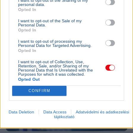
I want to opt-out of the Sharing of my
2026-ban a
personal data.
nő a fizeté
Opted In
cafeteria v
I want to opt-out of the Sale of my
Personal Data.
GAZDASÁG
2026. augusztus 4.
Opted In
Harminc év után tényleg búcsúzhat
Magyarországtól a Tesco
I want to opt-out of processing my
Personal Data for Targeted Advertising.
Opted In
I want to opt-out of Collection, Use,
Retention, Sale, and/or Sharing of my
Personal Data that Is Unrelated with the
Purposes for which it was collected.
Opted Out
CONFIRM
Data Deletion
Data Access
Adatvédelmi és adatkezelési
tájékoztató