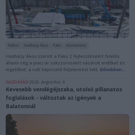
Fidesz
Hadházy Ákos
Paks
Atomerőmű
Hadházy Ákos szerint a Paks 2 fejlesztéséért felelős
állami cég a piaci ár sokszorosáért vásárolt erdőket és
legelőket; a volt képviselő feljelentést tett.
Bővebben...
GAZDASÁG
2026. augusztus 4.
Kevesebb vendégéjszaka, utolsó pillanatos
foglalások - változtak az igények a
Balatonnál