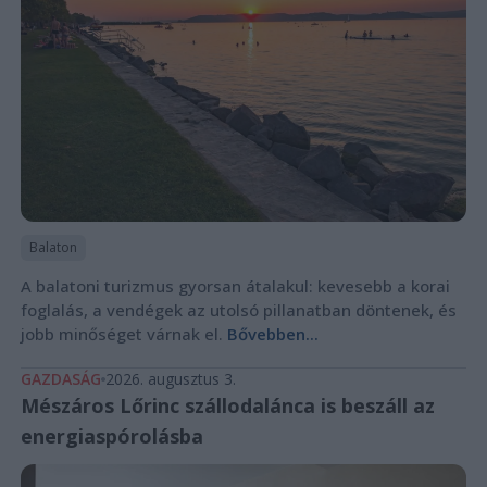
Balaton
A balatoni turizmus gyorsan átalakul: kevesebb a korai
foglalás, a vendégek az utolsó pillanatban döntenek, és
jobb minőséget várnak el.
Bővebben...
GAZDASÁG
2026. augusztus 3.
Mészáros Lőrinc szállodalánca is beszáll az
energiaspórolásba