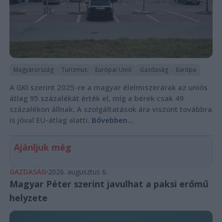
Magyarország
Turizmus
Európai Unió
Gazdaság
Európa
A GKI szerint 2025-re a magyar élelmiszerárak az uniós
átlag 95 százalékát érték el, míg a bérek csak 49
százalékon állnak. A szolgáltatások ára viszont továbbra
is jóval EU-átlag alatti.
Bővebben...
Ajánljuk még
GAZDASÁG
2026. augusztus 6.
Magyar Péter szerint javulhat a paksi erőmű
helyzete