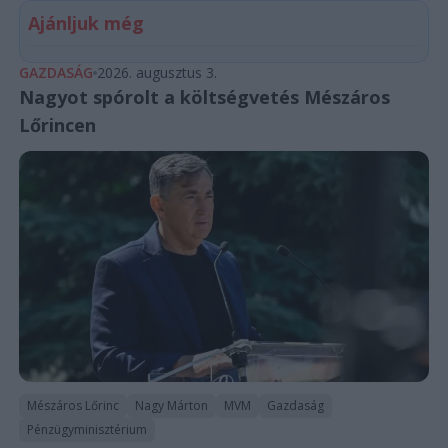
Ajánljuk még
GAZDASÁG
2026. augusztus 3.
Nagyot spórolt a költségvetés Mészáros
Lőrincen
Mészáros Lőrinc
Nagy Márton
MVM
Gazdaság
Pénzügyminisztérium