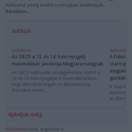
hálózatot pedig önálló csomagban kínálhatják.
Bővebben...
Infláció
GAZDASÁG
GAZDASÁG
Az OECD a 13. és 14. havi nyugdíj
A Fidesz-
maximálását javasolja Magyarországnak
startupba
magukra 
Az OECD legfrissebb országjelentése szerint a
gazdákat
13. és 14. havi nyugdíjat is maximálni kellene,
hogy elkerülhető legyen az államadósság
A Supp.li cs
drasztikus emelk...
kistermelők
az állam pe
Ajánljuk még
GAZDASÁG
2026. augusztus 4.