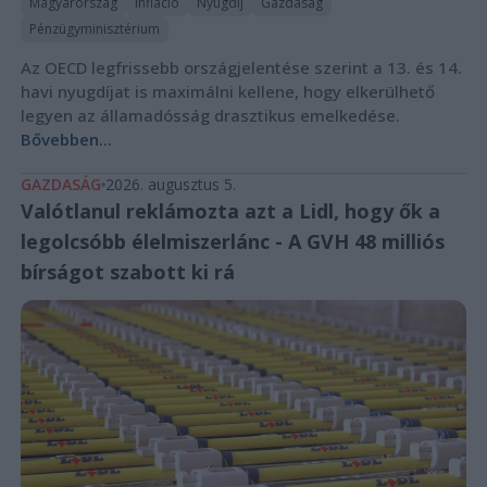
Magyarország
Infláció
Nyugdíj
Gazdaság
Pénzügyminisztérium
Az OECD legfrissebb országjelentése szerint a 13. és 14.
havi nyugdíjat is maximálni kellene, hogy elkerülhető
legyen az államadósság drasztikus emelkedése.
Bővebben...
GAZDASÁG
2026. augusztus 5.
Valótlanul reklámozta azt a Lidl, hogy ők a
legolcsóbb élelmiszerlánc - A GVH 48 milliós
bírságot szabott ki rá