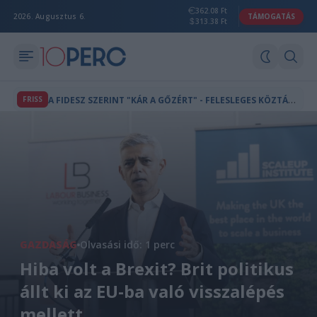
362.08 Ft
2026. Augusztus 6.
TÁMOGATÁS
313.38 Ft
A
FIDESZ SZERINT "KÁR A GŐZÉRT" - FELESLEGES KÖZTÁRSASÁGI ELNÖKÖT VÁLASZTANI
FRISS
GAZDASÁG
Olvasási idő: 1 perc
Hiba volt a Brexit? Brit politikus
állt ki az EU-ba való visszalépés
mellett