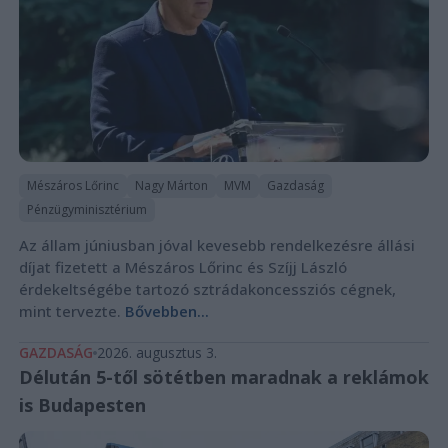
Mészáros Lőrinc
Nagy Márton
MVM
Gazdaság
Pénzügyminisztérium
Az állam júniusban jóval kevesebb rendelkezésre állási
díjat fizetett a Mészáros Lőrinc és Szíjj László
érdekeltségébe tartozó sztrádakoncessziós cégnek,
mint tervezte.
Bővebben...
GAZDASÁG
2026. augusztus 3.
Délután 5-től sötétben maradnak a reklámok
is Budapesten