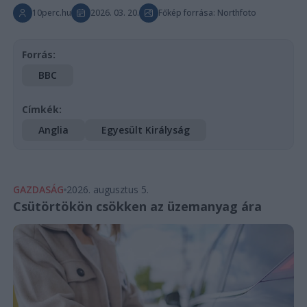
10perc.hu
2026. 03. 20.
Főkép forrása: Northfoto
Forrás:
BBC
Címkék:
Anglia
Egyesült Királyság
GAZDASÁG
2026. augusztus 5.
Csütörtökön csökken az üzemanyag ára