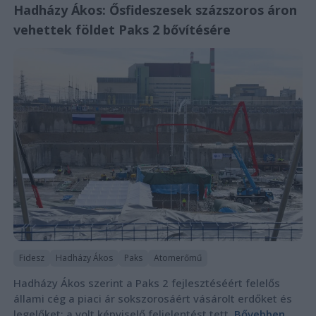
Hadházy Ákos: Ősfideszesek százszoros áron
vehettek földet Paks 2 bővítésére
Fidesz
Hadházy Ákos
Paks
Atomerőmű
Hadházy Ákos szerint a Paks 2 fejlesztéséért felelős
állami cég a piaci ár sokszorosáért vásárolt erdőket és
legelőket; a volt képviselő feljelentést tett.
Bővebben...