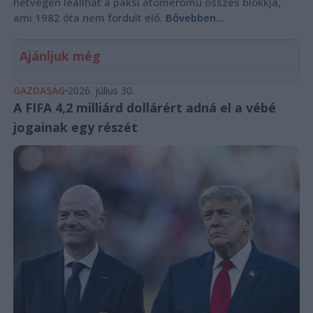
hétvégén leállhat a paksi atomerőmű összes blokkja,
ami 1982 óta nem fordult elő.
Bővebben...
Ajánljuk még
GAZDASÁG
2026. július 30.
A FIFA 4,2 milliárd dollárért adná el a vébé
jogainak egy részét