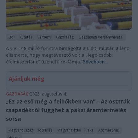
Lidl
Kutatás
Verseny
Gazdaság
Gazdasági Versenyhivatal
A GVH 48 millió forintra bírságolta a Lidlt, miután a lánc
elismerte, hogy megtévesztő volt a „legolcsóbb
élelmiszerlánc” üzenetű reklámja.
Bővebben...
Ajánljuk még
GAZDASÁG
2026. augusztus 4.
„Ez az eső még a felhőkben van” - Az osztrák
csapadéktól függhet a paksi áramtermelés
sorsa
Magyarország
Időjárás
Magyar Péter
Paks
Atomerőmű
Hőség