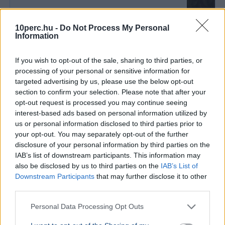
10perc.hu -
Do Not Process My Personal
GAZDASÁG
Information
Béremelés
nőhet a f
If you wish to opt-out of the sale, sharing to third parties, or
2026-ban a
processing of your personal or sensitive information for
nő a fizeté
targeted advertising by us, please use the below opt-out
cafeteria v
section to confirm your selection. Please note that after your
opt-out request is processed you may continue seeing
GAZDASÁG
2026. augusztus 3.
interest-based ads based on personal information utilized by
Pengeélen táncol a magyar energiarendszer
us or personal information disclosed to third parties prior to
your opt-out. You may separately opt-out of the further
Paks nélkül
disclosure of your personal information by third parties on the
IAB’s list of downstream participants. This information may
also be disclosed by us to third parties on the
IAB’s List of
Downstream Participants
that may further disclose it to other
third parties.
Personal Data Processing Opt Outs