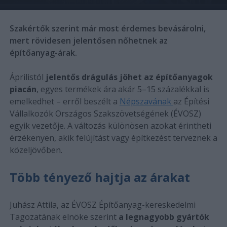
Szakértők szerint már most érdemes bevásárolni,
mert rövidesen jelentősen nőhetnek az
építőanyag-árak.
Áprilistól
jelentős drágulás jöhet az építőanyagok
piacán
, egyes termékek ára akár 5–15 százalékkal is
emelkedhet – erről beszélt a
Népszavának
az Építési
Vállalkozók Országos Szakszövetségének (ÉVOSZ)
egyik vezetője. A változás különösen azokat érintheti
érzékenyen, akik felújítást vagy építkezést terveznek a
közeljövőben.
Több tényező hajtja az árakat
Juhász Attila, az ÉVOSZ Építőanyag-kereskedelmi
Tagozatának elnöke szerint
a legnagyobb gyártók