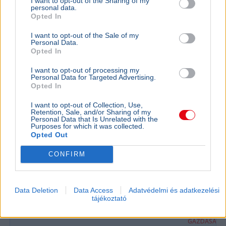
I want to opt-out of the Sharing of my
Egyesült Államok
Irán
Kőolaj
Gazdaság
Hormuzi-szoros
personal data.
Opted In
Scott Bessent amerikai pénzügyminiszter szerint még
ma megállapodás születhet Irán és az Egyesült Államok
I want to opt-out of the Sale of my
Personal Data.
között a Hormuzi-szoros újranyitásáról.
Bővebben...
Opted In
I want to opt-out of processing my
Personal Data for Targeted Advertising.
Minimálbér
Opted In
I want to opt-out of Collection, Use,
Retention, Sale, and/or Sharing of my
BELFÖLD
Personal Data that Is Unrelated with the
Magyarországon a legnehezebb
Purposes for which it was collected.
szegényként bíróságra menni
Opted Out
Az Amnesty International Magyarország szerint
CONFIRM
az EU-ban nálunk a legnehezebb szegényként
bírósághoz fordulni, ezért a jövedelmi küszöb
emelését javaso...
Data Deletion
Data Access
Adatvédelmi és adatkezelési
tájékoztató
GAZDASÁG