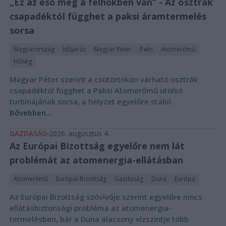
„Ez az eső még a felhőkben van” - Az osztrák
csapadéktól függhet a paksi áramtermelés
sorsa
Magyarország
Időjárás
Magyar Péter
Paks
Atomerőmű
Hőség
Magyar Péter szerint a csütörtökön várható osztrák
csapadéktól függhet a Paksi Atomerőmű utolsó
turbinájának sorsa, a helyzet egyelőre stabil.
Bővebben...
GAZDASÁG
2026. augusztus 4.
Az Európai Bizottság egyelőre nem lát
problémát az atomenergia-ellátásban
Atomerőmű
Európai Bizottság
Gazdaság
Duna
Európa
Az Európai Bizottság szóvivője szerint egyelőre nincs
ellátásbiztonsági probléma az atomenergia-
termelésben, bár a Duna alacsony vízszintje több