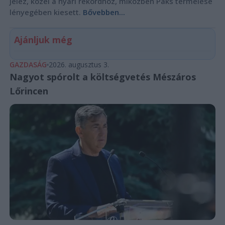
jelez, közel a nyári rekordhoz, miközben Paks termelése
lényegében kiesett.
Bővebben...
Ajánljuk még
GAZDASÁG
2026. augusztus 3.
Nagyot spórolt a költségvetés Mészáros
Lőrincen