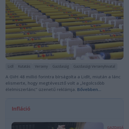
Lidl
Kutatás
Verseny
Gazdaság
Gazdasági Versenyhivatal
A GVH 48 millió forintra bírságolta a Lidlt, miután a lánc
elismerte, hogy megtévesztő volt a „legolcsóbb
élelmiszerlánc” üzenetű reklámja.
Bővebben...
Infláció
GAZDASÁG