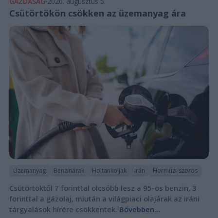
GAZDASÁG
2026. augusztus 5.
Csütörtökön csökken az üzemanyag ára
Üzemanyag
Benzinárak
Holtankoljak
Irán
Hormuzi-szoros
Csütörtöktől 7 forinttal olcsóbb lesz a 95-ös benzin, 3
forinttal a gázolaj, miután a világpiaci olajárak az iráni
tárgyalások hírére csökkentek.
Bővebben...