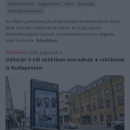
Mészáros Lőrinc
Nagy Márton
MVM
Gazdaság
Pénzügyminisztérium
Az állam júniusban jóval kevesebb rendelkezésre állási
díjat fizetett a Mészáros Lőrinc és Szíjj László
érdekeltségébe tartozó sztrádakoncessziós cégnek,
mint tervezte.
Bővebben...
GAZDASÁG
2026. augusztus 3.
Délután 5-től sötétben maradnak a reklámok
is Budapesten