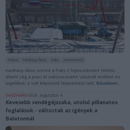
Fidesz
Hadházy Ákos
Paks
Atomerőmű
Hadházy Ákos szerint a Paks 2 fejlesztéséért felelős
állami cég a piaci ár sokszorosáért vásárolt erdőket és
legelőket; a volt képviselő feljelentést tett.
Bővebben...
GAZDASÁG
2026. augusztus 4.
Kevesebb vendégéjszaka, utolsó pillanatos
foglalások - változtak az igények a
Balatonnál