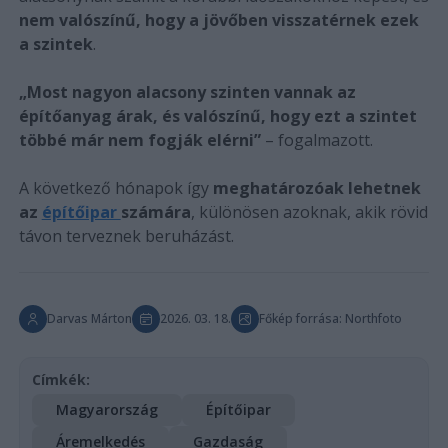
nem valószínű, hogy a jövőben visszatérnek ezek
a szintek
.
„Most nagyon alacsony szinten vannak az
építőanyag árak, és valószínű, hogy ezt a szintet
többé már nem fogják elérni”
– fogalmazott.
A következő hónapok így
meghatározóak lehetnek
az
építőipar
számára
, különösen azoknak, akik rövid
távon terveznek beruházást.
Darvas Márton
2026. 03. 18.
Főkép forrása: Northfoto
Címkék:
Magyarország
Építőipar
Áremelkedés
Gazdaság