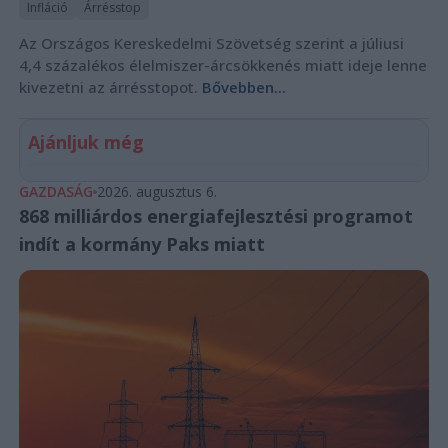
Infláció
Árrésstop
Az Országos Kereskedelmi Szövetség szerint a júliusi
4,4 százalékos élelmiszer-árcsökkenés miatt ideje lenne
kivezetni az árrésstopot.
Bővebben...
Ajánljuk még
GAZDASÁG
2026. augusztus 6.
868 milliárdos energiafejlesztési programot
indít a kormány Paks miatt