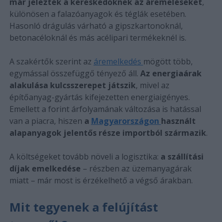
már jelezték a kereskedőknek az áremeléseket
,
különösen a falazóanyagok és téglák esetében.
Hasonló drágulás várható a gipszkartonoknál,
betonacéloknál és más acélipari termékeknél is.
A szakértők szerint az
áremelkedés
mögött több,
egymással összefüggő tényező áll.
Az energiaárak
alakulása kulcsszerepet játszik
, mivel az
építőanyag-gyártás kifejezetten energiaigényes.
Emellett a forint árfolyamának változása is hatással
van a piacra, hiszen
a
Magyarországon
használt
alapanyagok jelentős része importból származik
.
A költségeket tovább növeli a logisztika:
a szállítási
díjak emelkedése
– részben az üzemanyagárak
miatt – már most is érzékelhető a végső árakban.
Mit tegyenek a felújítást