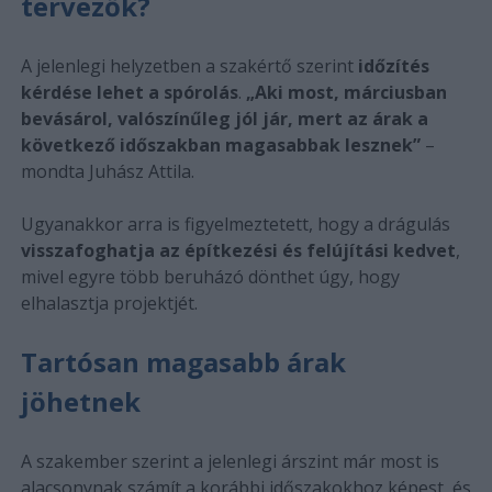
tervezők?
A jelenlegi helyzetben a szakértő szerint
időzítés
kérdése lehet a spórolás
.
„Aki most, márciusban
bevásárol, valószínűleg jól jár, mert az árak a
következő időszakban magasabbak lesznek”
–
mondta Juhász Attila.
Ugyanakkor arra is figyelmeztetett, hogy a drágulás
visszafoghatja az építkezési és felújítási kedvet
,
mivel egyre több beruházó dönthet úgy, hogy
elhalasztja projektjét.
Tartósan magasabb árak
jöhetnek
A szakember szerint a jelenlegi árszint már most is
alacsonynak számít a korábbi időszakokhoz képest, és