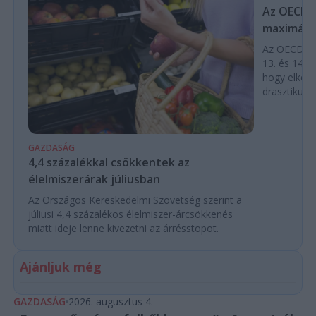
Az OECD a 
maximálás
Az OECD leg
13. és 14. h
hogy elkerü
drasztikus e
GAZDASÁG
4,4 százalékkal csökkentek az
élelmiszerárak júliusban
Az Országos Kereskedelmi Szövetség szerint a
júliusi 4,4 százalékos élelmiszer-árcsökkenés
miatt ideje lenne kivezetni az árrésstopot.
Ajánljuk még
GAZDASÁG
2026. augusztus 4.