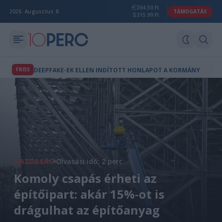
364.50 Ft
2026. Augusztus 8.
TÁMOGATÁS
315.99 Ft
FRISS
DEEPFAKE-EK ELLEN INDÍTOTT HONLAPOT A KORMÁNY
GAZDASÁG
Olvasási idő: 2 perc
Komoly csapás érheti az
építőipart: akár 15%-ot is
drágulhat az építőanyag