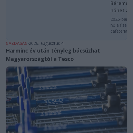
Béremelés
nőhet a f
2026-ban a
nő a fizeté
cafeteria v
GAZDASÁG
2026. augusztus 4.
Harminc év után tényleg búcsúzhat
Magyarországtól a Tesco