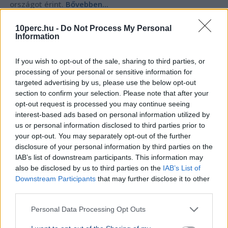
országot érint.
Bővebben...
GAZDASÁG
2026. augusztus 4.
10perc.hu -
Do Not Process My Personal
Amerika bejelentette: közel a Hormuzi-
Information
szoros megnyitása
If you wish to opt-out of the sale, sharing to third parties, or
processing of your personal or sensitive information for
targeted advertising by us, please use the below opt-out
section to confirm your selection. Please note that after your
opt-out request is processed you may continue seeing
interest-based ads based on personal information utilized by
us or personal information disclosed to third parties prior to
your opt-out. You may separately opt-out of the further
disclosure of your personal information by third parties on the
IAB’s list of downstream participants. This information may
also be disclosed by us to third parties on the
IAB’s List of
Downstream Participants
that may further disclose it to other
third parties.
Personal Data Processing Opt Outs