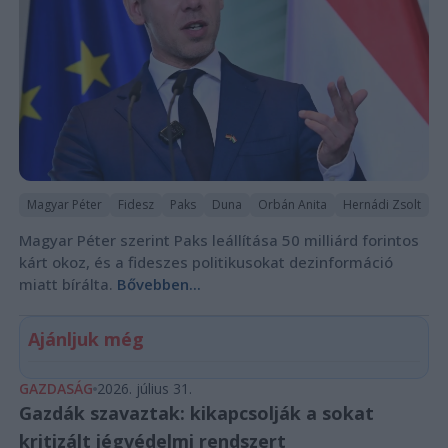
Magyar Péter
Fidesz
Paks
Duna
Orbán Anita
Hernádi Zsolt
Magyar Péter szerint Paks leállítása 50 milliárd forintos
kárt okoz, és a fideszes politikusokat dezinformáció
miatt bírálta.
Bővebben...
Ajánljuk még
GAZDASÁG
2026. július 31.
Gazdák szavaztak: kikapcsolják a sokat
kritizált jégvédelmi rendszert