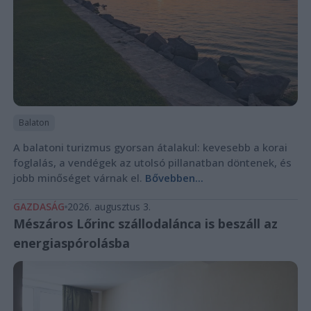
Balaton
A balatoni turizmus gyorsan átalakul: kevesebb a korai
foglalás, a vendégek az utolsó pillanatban döntenek, és
jobb minőséget várnak el.
Bővebben...
GAZDASÁG
2026. augusztus 3.
Mészáros Lőrinc szállodalánca is beszáll az
energiaspórolásba