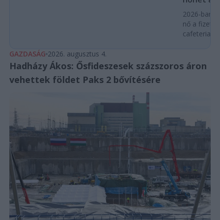
2026-ban a
nő a fizeté
cafeteria v
GAZDASÁG
2026. augusztus 4.
Hadházy Ákos: Ősfideszesek százszoros áron
vehettek földet Paks 2 bővítésére