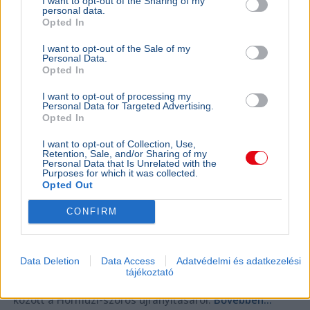
I want to opt-out of the Sharing of my
personal data.
Opted In
I want to opt-out of the Sale of my
Personal Data.
Opted In
I want to opt-out of processing my
Personal Data for Targeted Advertising.
Opted In
I want to opt-out of Collection, Use,
Retention, Sale, and/or Sharing of my
Personal Data that Is Unrelated with the
Purposes for which it was collected.
Opted Out
CONFIRM
Egyesült Államok
Irán
Kőolaj
Gazdaság
Hormuzi-szoros
Data Deletion
Data Access
Adatvédelmi és adatkezelési
Scott Bessent amerikai pénzügyminiszter szerint még
tájékoztató
ma megállapodás születhet Irán és az Egyesült Államok
között a Hormuzi-szoros újranyitásáról.
Bővebben...