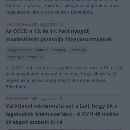
forinttal a gázolaj, miután a világpiaci olajárak az iráni
tárgyalások hírére csökkentek.
Bővebben...
GAZDASÁG
2026. augusztus 5.
Az OECD a 13. és 14. havi nyugdíj
maximálását javasolja Magyarországnak
Magyarország
Infláció
Nyugdíj
Gazdaság
Pénzügyminisztérium
Az OECD legfrissebb országjelentése szerint a 13. és 14.
havi nyugdíjat is maximálni kellene, hogy elkerülhető
legyen az államadósság drasztikus emelkedése.
Bővebben...
GAZDASÁG
2026. augusztus 5.
Valótlanul reklámozta azt a Lidl, hogy ők a
legolcsóbb élelmiszerlánc - A GVH 48 milliós
bírságot szabott ki rá