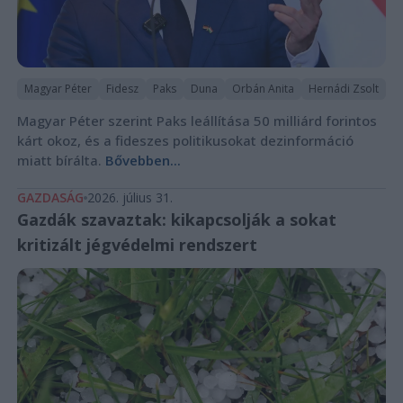
Magyar Péter
Fidesz
Paks
Duna
Orbán Anita
Hernádi Zsolt
Magyar Péter szerint Paks leállítása 50 milliárd forintos
kárt okoz, és a fideszes politikusokat dezinformáció
miatt bírálta.
Bővebben...
GAZDASÁG
2026. július 31.
Gazdák szavaztak: kikapcsolják a sokat
kritizált jégvédelmi rendszert