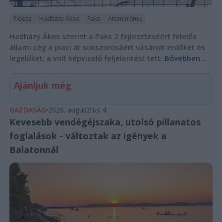
Fidesz
Hadházy Ákos
Paks
Atomerőmű
Hadházy Ákos szerint a Paks 2 fejlesztéséért felelős
állami cég a piaci ár sokszorosáért vásárolt erdőket és
legelőket; a volt képviselő feljelentést tett.
Bővebben...
Ajánljuk még
GAZDASÁG
2026. augusztus 4.
Kevesebb vendégéjszaka, utolsó pillanatos
foglalások - változtak az igények a
Balatonnál