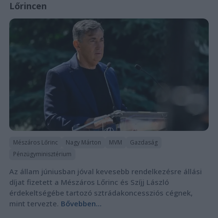
Lőrincen
Mészáros Lőrinc
Nagy Márton
MVM
Gazdaság
Pénzügyminisztérium
Az állam júniusban jóval kevesebb rendelkezésre állási
díjat fizetett a Mészáros Lőrinc és Szíjj László
érdekeltségébe tartozó sztrádakoncessziós cégnek,
mint tervezte.
Bővebben...