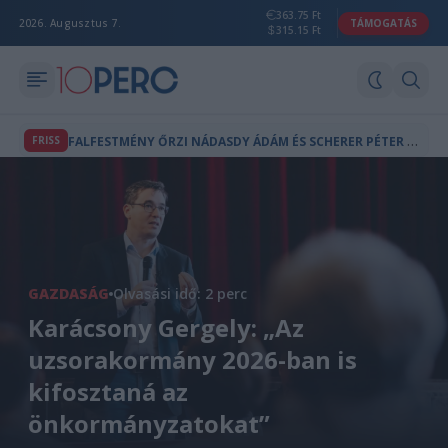
363.75 Ft
2026. Augusztus 7.
TÁMOGATÁS
315.15 Ft
F
ALFESTMÉNY ŐRZI NÁDASDY ÁDÁM ÉS SCHERER PÉTER EMLÉKÉT AZ ÖRDÖGKATLANON
FRISS
GAZDASÁG
Olvasási idő: 2 perc
Karácsony Gergely: „Az
uzsorakormány 2026-ban is
kifosztaná az
önkormányzatokat”