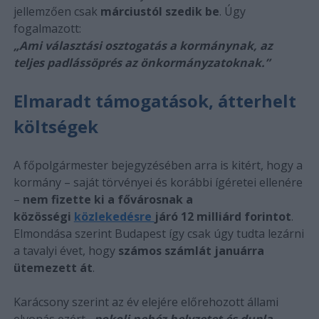
jellemzően csak
márciustól szedik be
. Úgy
fogalmazott:
„Ami választási osztogatás a kormánynak, az
teljes padlássöprés az önkormányzatoknak.”
Elmaradt támogatások, átterhelt
költségek
A főpolgármester bejegyzésében arra is kitért, hogy a
kormány – saját törvényei és korábbi ígéretei ellenére
–
nem fizette ki a fővárosnak a
közösségi
közlekedésre
járó 12 milliárd forintot
.
Elmondása szerint Budapest így csak úgy tudta lezárni
a tavalyi évet, hogy
számos számlát januárra
ütemezett át
.
Karácsony szerint az év elejére előrehozott állami
elvonás ezért
„pokoli nehéz helyzetet és dupla