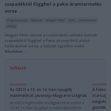
csapadéktól függhet a paksi áramtermelés
sorsa
Magyarország
Időjárás
Magyar Péter
Paks
Atomerőmű
Hőség
Magyar Péter szerint a csütörtökön várható osztrák
csapadéktól függhet a Paksi Atomerőmű utolsó
turbinájának sorsa, a helyzet egyelőre stabil.
Bővebben...
Infláció
GAZDASÁG
GAZDASÁG
Az OECD a 13. és 14. havi nyugdíj
A Fidesz-
maximálását javasolja Magyarországnak
startupba
magukra 
Az OECD legfrissebb országjelentése szerint a
gazdákat
13. és 14. havi nyugdíjat is maximálni kellene,