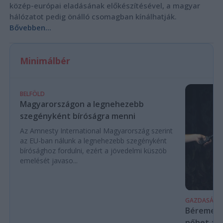
közép-európai eladásának előkészítésével, a magyar
hálózatot pedig önálló csomagban kínálhatják.
Bővebben...
Minimálbér
BELFÖLD
Magyarországon a legnehezebb
szegényként bíróságra menni
Az Amnesty International Magyarország szerint
az EU-ban nálunk a legnehezebb szegényként
bírósághoz fordulni, ezért a jövedelmi küszöb
emelését javaso...
GAZDASÁG
Béremelés
nőhet a f