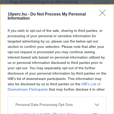
hogy elkerülhető legyen az államadósság
A Supp.li cs
drasztikus emelk...
kistermelők
az állam pe
10perc.hu -
Do Not Process My Personal
Information
Ajánljuk még
If you wish to opt-out of the sale, sharing to third parties, or
processing of your personal or sensitive information for
GAZDASÁG
2026. augusztus 4.
targeted advertising by us, please use the below opt-out
Az Európai Bizottság egyelőre nem lát
section to confirm your selection. Please note that after your
opt-out request is processed you may continue seeing
problémát az atomenergia-ellátásban
interest-based ads based on personal information utilized by
us or personal information disclosed to third parties prior to
Atomerőmű
Európai Bizottság
Gazdaság
Duna
Európa
your opt-out. You may separately opt-out of the further
Az Európai Bizottság szóvivője szerint egyelőre nincs
disclosure of your personal information by third parties on the
ellátásbiztonsági probléma az atomenergia-
IAB’s list of downstream participants. This information may
termelésben, bár a Duna alacsony vízszintje több
also be disclosed by us to third parties on the
IAB’s List of
országot érint.
Bővebben...
Downstream Participants
that may further disclose it to other
third parties.
GAZDASÁG
2026. augusztus 4.
Personal Data Processing Opt Outs
Amerika bejelentette: közel a Hormuzi-
szoros megnyitása