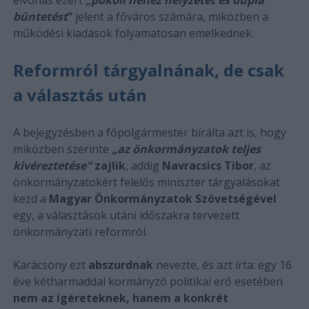
büntetést
”
jelent a főváros számára, miközben a
működési kiadások folyamatosan emelkednek.
Reformról tárgyalnának, de csak
a választás után
A bejegyzésben a főpolgármester bírálta azt is, hogy
miközben szerinte
„az önkormányzatok teljes
kivéreztetése"
zajlik
, addig
Navracsics Tibor
, az
önkormányzatokért felelős miniszter tárgyalásokat
kezd a
Magyar Önkormányzatok Szövetségével
egy, a választások utáni időszakra tervezett
önkormányzati reformról.
Karácsony ezt
abszurdnak
nevezte, és azt írta: egy 16
éve kétharmaddal kormányzó politikai erő esetében
nem az ígéreteknek, hanem a konkrét