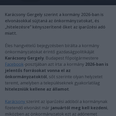
Karácsony Gergely szerint a kormány 2026-ban is
elvonásokkal sújtaná az önkormányzatokat, és
„hitelezésre” kényszerítené őket az iparűzési adó
miatt.
Éles hangvételű bejegyzésben bírálta a kormány
önkormányzatokat érintő gazdaságpolitikáját
Karácsony Gergely
. Budapest főpolgármestere
Facebook
-posztjában azt írta: a kormány
2026-ban is
jelentős forrásokat vonna el az
önkormányzatoktól
, sőt szerinte olyan helyzetet
teremt, amelyben a településeknek gyakorlatilag
hitelezniük kellene az államot
.
Karácsony
szerint az iparűzési adóból a kormánynak
fizetendő elvonást már
januártól meg kell kezdeni
,
miközben az önkormányzatok ezt az adónemet