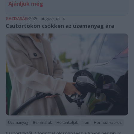
Ajánljuk még
GAZDASÁG
2026. augusztus 5.
Csütörtökön csökken az üzemanyag ára
Üzemanyag
Benzinárak
Holtankoljak
Irán
Hormuzi-szoros
Csütörtöktől 7 forinttal olcsóbb lesz a 95-ös benzin, 3