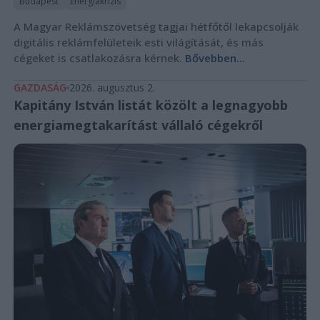
Budapest
Energiakrízis
A Magyar Reklámszövetség tagjai hétfőtől lekapcsolják
digitális reklámfelületeik esti világítását, és más
cégeket is csatlakozásra kérnek.
Bővebben...
GAZDASÁG
2026. augusztus 2.
Kapitány István listát közölt a legnagyobb
energiamegtakarítást vállaló cégekről