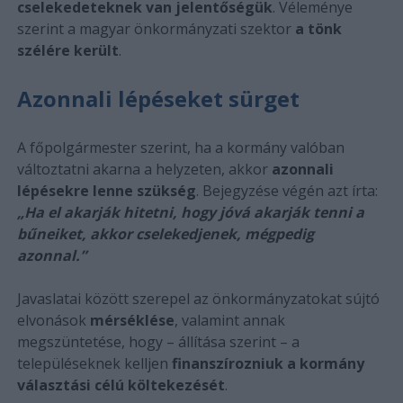
cselekedeteknek van jelentőségük
. Véleménye
szerint a magyar önkormányzati szektor
a tönk
szélére került
.
Azonnali lépéseket sürget
A főpolgármester szerint, ha a kormány valóban
változtatni akarna a helyzeten, akkor
azonnali
lépésekre lenne szükség
. Bejegyzése végén azt írta:
„Ha el akarják hitetni, hogy jóvá akarják tenni a
bűneiket, akkor cselekedjenek, mégpedig
azonnal.”
Javaslatai között szerepel az önkormányzatokat sújtó
elvonások
mérséklése
, valamint annak
megszüntetése, hogy – állítása szerint – a
településeknek kelljen
finanszírozniuk a kormány
választási célú költekezését
.