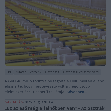
Lidl
Kutatás
Verseny
Gazdaság
Gazdasági Versenyhivatal
A GVH 48 millió forintra bírságolta a Lidlt, miután a lánc
elismerte, hogy megtévesztő volt a „legolcsóbb
élelmiszerlánc” üzenetű reklámja.
Bővebben...
GAZDASÁG
2026. augusztus 4.
„Ez az eső még a felhőkben van” - Az osztrák