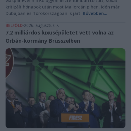
Gáspár Evelin a Külügyminisztériumban töltött, sokat
kritizált hónapok után most Mallorcán pihen, idén már
Dubajban és Törökországban is járt.
Bővebben...
BELFÖLD
2026. augusztus 7.
7,2 milliárdos luxusépületet vett volna az
Orbán-kormány Brüsszelben