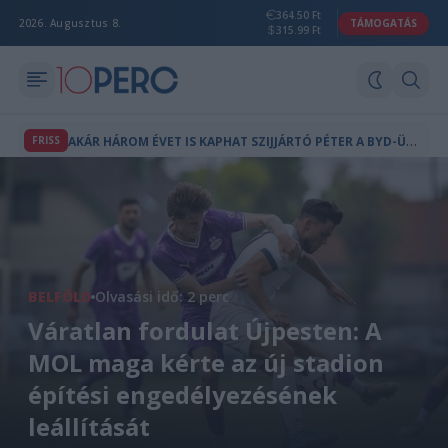
364.50 Ft
2026. Augusztus 8.
TÁMOGATÁS
315.99 Ft
A
KÁR HÁROM ÉVET IS KAPHAT SZIJJÁRTÓ PÉTER A BYD-ÜGY MIATT
FRISS
BELFÖLD
Olvasási idő: 2 perc
Váratlan fordulat Újpesten: A
MOL maga kérte az új stadion
építési engedélyezésének
leállítását