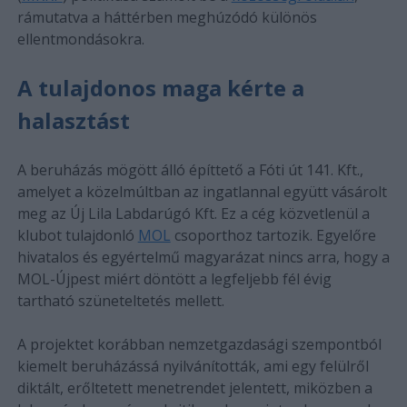
rámutatva a háttérben meghúzódó különös
ellentmondásokra.
A tulajdonos maga kérte a
halasztást
A beruházás mögött álló építtető a Fóti út 141. Kft.,
amelyet a közelmúltban az ingatlannal együtt vásárolt
meg az Új Lila Labdarúgó Kft. Ez a cég közvetlenül a
klubot tulajdonló
MOL
csoporthoz tartozik. Egyelőre
hivatalos és egyértelmű magyarázat nincs arra, hogy a
MOL-Újpest miért döntött a legfeljebb fél évig
tartható szüneteltetés mellett.
A projektet korábban nemzetgazdasági szempontból
kiemelt beruházássá nyilvánították, ami egy felülről
diktált, erőltetett menetrendet jelentett, miközben a