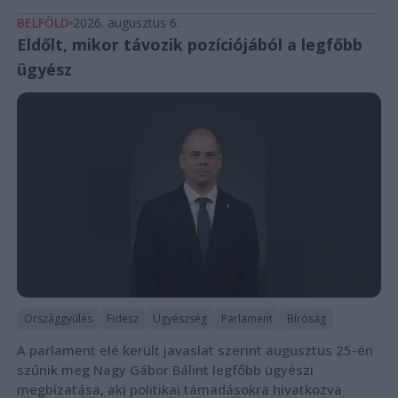
BELFÖLD
2026. augusztus 6.
Eldőlt, mikor távozik pozíciójából a legfőbb
ügyész
Országgyűlés
Fidesz
Ügyészség
Parlament
Bíróság
A parlament elé került javaslat szerint augusztus 25-én
szűnik meg Nagy Gábor Bálint legfőbb ügyészi
megbízatása, aki politikai támadásokra hivatkozva