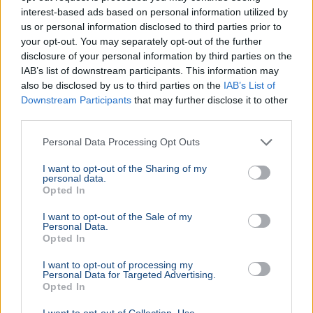
interest-based ads based on personal information utilized by
Orbán Anita külügyminiszter szerint az elmúlt tizenhat
us or personal information disclosed to third parties prior to
évben elmaradt a klímaváltozásra való felkészülés,
your opt-out. You may separately opt-out of the further
ezért regionális összefogást sürget.
Bővebben...
disclosure of your personal information by third parties on the
IAB’s list of downstream participants. This information may
also be disclosed by us to third parties on the
IAB’s List of
Rezsicsökkentés
Downstream Participants
that may further disclose it to other
third parties.
Personal Data Processing Opt Outs
GAZDASÁG
Figyelmez
I want to opt-out of the Sharing of my
rezsicsök
personal data.
eurózóná
Opted In
Az Amundi 
I want to opt-out of the Sale of my
kegyelmi id
Personal Data.
Opted In
kritériumok
szükségese
I want to opt-out of processing my
Personal Data for Targeted Advertising.
Opted In
BELFÖLD
I want to opt-out of Collection, Use,