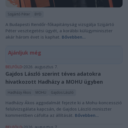
Szijjártó Péter
BYD
A Budapesti Rendőr-főkapitányság vizsgálja Szijjártó
Péter vesztegetési ügyét, a korábbi külügyminiszter
akár három évet is kaphat.
Bővebben...
Ajánljuk még
BELFÖLD
2026. augusztus 7.
Gajdos László szerint téves adatokra
hivatkozott Hadházy a MOHU ügyben
Hadházy Ákos
MOHU
Gajdos László
Hadházy Ákos aggodalmát fejezte ki a Mohu-koncesszió
felülvizsgálata kapcsán, de Gajdos László miniszter
kommentben cáfolta az állítását.
Bővebben...
BELFÖLD
2026. augusztus 7.