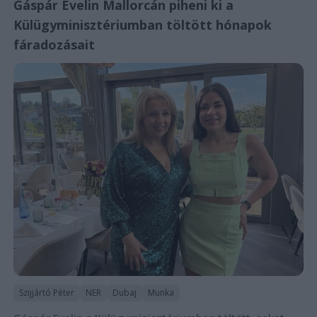
Gáspár Evelin Mallorcán piheni ki a
Külügyminisztériumban töltött hónapok
fáradozásait
Szijjártó Péter
NER
Dubaj
Munka