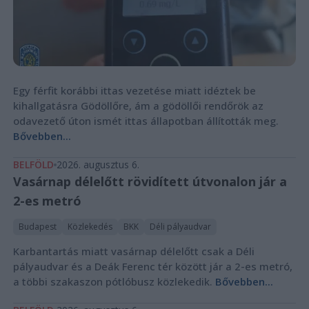
Egy férfit korábbi ittas vezetése miatt idéztek be
kihallgatásra Gödöllőre, ám a gödöllői rendőrök az
odavezető úton ismét ittas állapotban állították meg.
Bővebben...
BELFÖLD
2026. augusztus 6.
Vasárnap délelőtt rövidített útvonalon jár a
2-es metró
Budapest
Közlekedés
BKK
Déli pályaudvar
Karbantartás miatt vasárnap délelőtt csak a Déli
pályaudvar és a Deák Ferenc tér között jár a 2-es metró,
a többi szakaszon pótlóbusz közlekedik.
Bővebben...