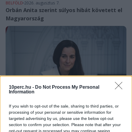
BELFÖLD
2026. augusztus 7.
Orbán Anita szerint súlyos hibát követett el
Magyarország
10perc.hu -
Do Not Process My Personal
Information
If you wish to opt-out of the sale, sharing to third parties, or
processing of your personal or sensitive information for
targeted advertising by us, please use the below opt-out
section to confirm your selection. Please note that after your
Magyarország
Klímaváltozás
Aszály
Orbán Anita
Hőség
opt-out request is processed you may continue seeing