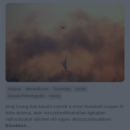
Időjárás
Klímaváltozás
Tudomány
Aszály
Globális felmelegedés
Hőség
Jong Szong Kuk kutató szerint a most kialakuló szuper-El
Niño drámai, akár visszafordíthatatlan éghajlati
változásokat idézhet elő egyes ökoszisztémákban.
Bővebben...