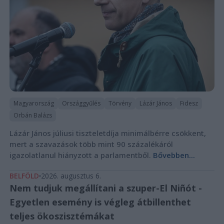
Magyarország
Országgyűlés
Törvény
Lázár János
Fidesz
Orbán Balázs
Lázár János júliusi tiszteletdíja minimálbérre csökkent,
mert a szavazások több mint 90 százalékáról
igazolatlanul hiányzott a parlamentből.
Bővebben...
BELFÖLD
2026. augusztus 6.
Nem tudjuk megállítani a szuper-El Niñót -
Egyetlen esemény is végleg átbillenthet
teljes ökoszisztémákat