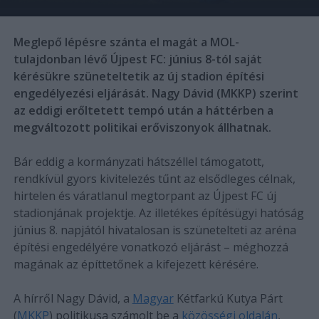
Meglepő lépésre szánta el magát a MOL-
tulajdonban lévő Újpest FC: június 8-tól saját
kérésükre szüneteltetik az új stadion építési
engedélyezési eljárását. Nagy Dávid (MKKP) szerint
az eddigi erőltetett tempó után a háttérben a
megváltozott politikai erőviszonyok állhatnak.
Bár eddig a kormányzati hátszéllel támogatott,
rendkívül gyors kivitelezés tűnt az elsődleges célnak,
hirtelen és váratlanul megtorpant az Újpest FC új
stadionjának projektje. Az illetékes építésügyi hatóság
június 8. napjától hivatalosan is szünetelteti az aréna
építési engedélyére vonatkozó eljárást – méghozzá
magának az építtetőnek a kifejezett kérésére.
A hírről Nagy Dávid, a
Magyar
Kétfarkú Kutya Párt
(
MKKP
) politikusa számolt be a
közösségi oldalán
,