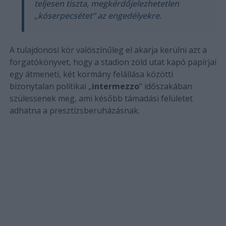
teljesen tiszta, megkérdőjelezhetetlen
„kóserpecsétet” az engedélyekre.
A tulajdonosi kör valószínűleg el akarja kerülni azt a
forgatókönyvet, hogy a stadion zöld utat kapó papírjai
egy átmeneti, két kormány felállása közötti
bizonytalan politikai „
intermezzo
” időszakában
szülessenek meg, ami később támadási felületet
adhatna a presztízsberuházásnak.