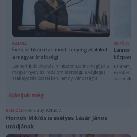
BELFÖLD
BELFÖLD
Évek kritikái után most tényleg átalakul
Lannert Ju
a magyar érettségi
központo
Lannert Judit oktatási miniszter szerint megújul a
Lannert Judi
magyar nyelv és irodalom érettségi, a végleges
években túl
szabályozás ősszel kerülhet nyilvánosságra.
ki, ennek m
Ajánljuk még
BELFÖLD
2026. augusztus 7.
Hornok Miklós is esélyes Lázár János
utódjának