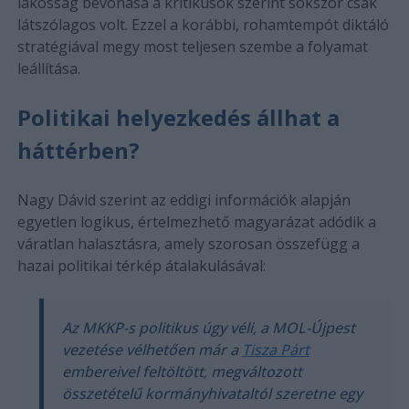
lakosság bevonása a kritikusok szerint sokszor csak
látszólagos volt. Ezzel a korábbi, rohamtempót diktáló
stratégiával megy most teljesen szembe a folyamat
leállítása.
Politikai helyezkedés állhat a
háttérben?
Nagy Dávid szerint az eddigi információk alapján
egyetlen logikus, értelmezhető magyarázat adódik a
váratlan halasztásra, amely szorosan összefügg a
hazai politikai térkép átalakulásával:
Az MKKP-s politikus úgy véli, a MOL-Újpest
vezetése vélhetően már a
Tisza Párt
embereivel feltöltött, megváltozott
összetételű kormányhivataltól szeretne egy