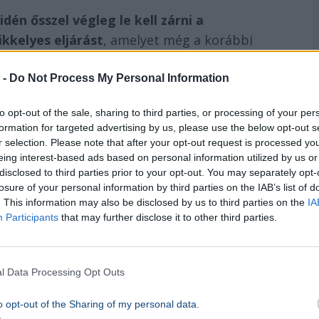
idén ősszel végleg le kell zárni a
ikkelyes eljárást
, amelyet még a korábbi
 intézkedései miatt indítottak el. Magyar
rországi látogatásra, és megállapodtak abban
 -
Do Not Process My Personal Information
mond az EP strasbourgi ülésén. Metsola a
to opt-out of the sale, sharing to third parties, or processing of your per
és reményét fejezte ki a gyümölcsöző közös
formation for targeted advertising by us, please use the below opt-out s
r selection. Please note that after your opt-out request is processed y
eing interest-based ads based on personal information utilized by us or
disclosed to third parties prior to your opt-out. You may separately opt-
losure of your personal information by third parties on the IAB’s list of
. This information may also be disclosed by us to third parties on the
IA
Participants
that may further disclose it to other third parties.
l Data Processing Opt Outs
o opt-out of the Sharing of my personal data.