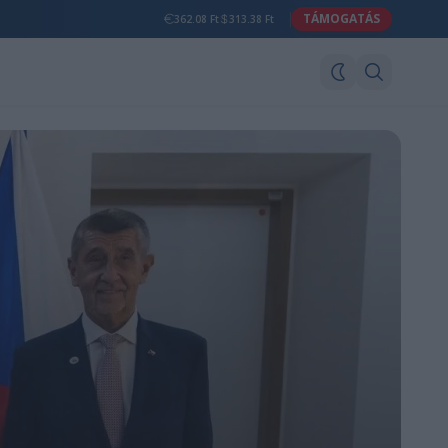
TÁMOGATÁS
362.08 Ft
313.38 Ft