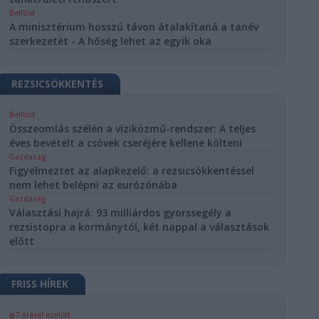
Belföld
A minisztérium hosszú távon átalakítaná a tanév
szerkezetét - A hőség lehet az egyik oka
REZSICSÖKKENTÉS
Belföld
Összeomlás szélén a víziközmű-rendszer: A teljes
éves bevételt a csövek cseréjére kellene költeni
Gazdaság
Figyelmeztet az alapkezelő: a rezsicsökkentéssel
nem lehet belépni az eurózónába
Gazdaság
Választási hajrá: 93 milliárdos gyorssegély a
rezsistopra a kormánytól, két nappal a választások
előtt
FRISS HÍREK
7 órával ezelőtt