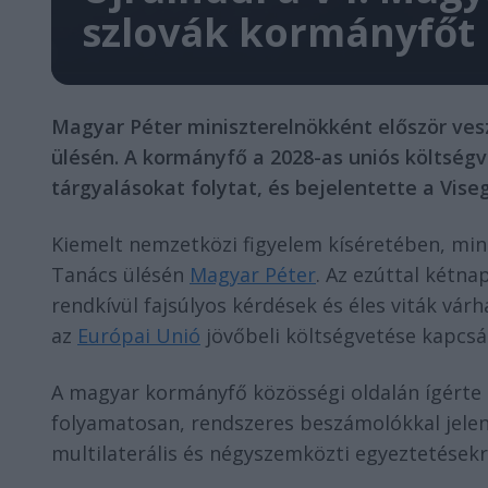
szlovák kormányfőt
Magyar Péter miniszterelnökként először vesz
ülésén. A kormányfő a 2028-as uniós költségv
tárgyalásokat folytat, és bejelentette a Vise
Kiemelt nemzetközi figyelem kíséretében, mini
Tanács ülésén
Magyar Péter
. Az ezúttal kétna
rendkívül fajsúlyos kérdések és éles viták vár
az
Európai Unió
jövőbeli költségvetése kapcsá
A magyar kormányfő közösségi oldalán ígérte
folyamatosan, rendszeres beszámolókkal jelent
multilaterális és négyszemközti egyeztetésekr