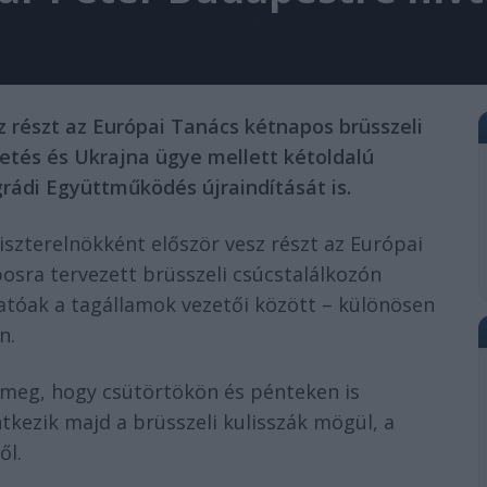
 részt az Európai Tanács kétnapos brüsszeli
etés és Ukrajna ügye mellett kétoldalú
grádi Együttműködés újraindítását is.
szterelnökként először vesz részt az Európai
posra tervezett brüsszeli csúcstalálkozón
hatóak a tagállamok vezetői között – különösen
n.
 meg, hogy csütörtökön és pénteken is
kezik majd a brüsszeli kulisszák mögül, a
ől.