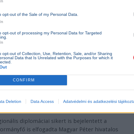
In
o opt-out of the Sale of my Personal Data.
In
to opt-out of processing my Personal Data for Targeted
ing.
In
o opt-out of Collection, Use, Retention, Sale, and/or Sharing
ersonal Data that Is Unrelated with the Purposes for which it
lected.
Out
CONFIRM
ta Deletion
Data Access
Adatvédelmi és adatkezelési tájékozt
vetsége
nális diplomáciai sikert is bejelentett a
k kormányfő is elfogadta Magyar Péter hivatalos