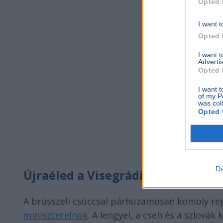
Opted 
I want t
Opted 
I want 
Advertis
Opted 
I want t
of my P
was col
Opted 
Da
Újraéled a Visegrádi Négyek szö
A brüsszeli csúccsal párhuzamosan komoly regio
miniszterelnök
. A lengyel, a cseh és a szlová