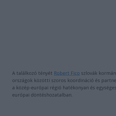
A találkozó tényét
Robert Fico
szlovák kormány
országok közötti szoros koordináció és partn
a közép-európai régió hatékonyan és egységese
európai döntéshozatalban.