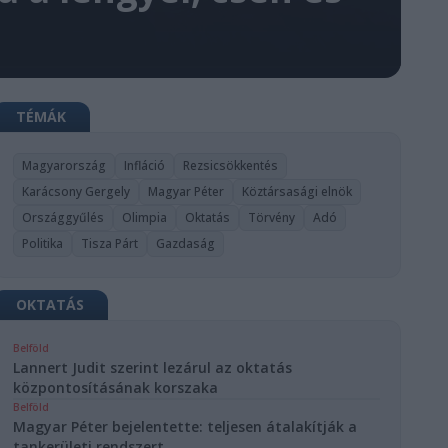
TÉMÁK
Magyarország
Infláció
Rezsicsökkentés
Karácsony Gergely
Magyar Péter
Köztársasági elnök
Országgyűlés
Olimpia
Oktatás
Törvény
Adó
Politika
Tisza Párt
Gazdaság
OKTATÁS
Belföld
Lannert Judit szerint lezárul az oktatás
központosításának korszaka
Belföld
Magyar Péter bejelentette: teljesen átalakítják a
tankerületi rendszert