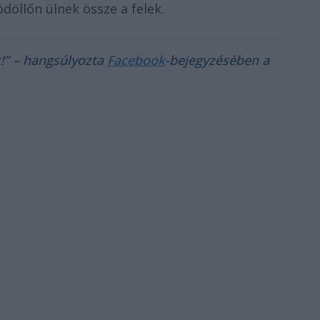
döllőn ülnek össze a felek.
t!” – hangsúlyozta
Facebook
-bejegyzésében a