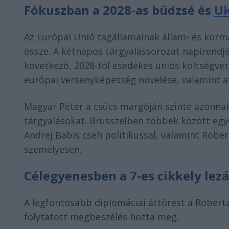
Fókuszban a 2028-as büdzsé és
Uk
Az Európai Unió tagállamainak állam- és korm
össze. A kétnapos tárgyalássorozat napirendj
következő, 2028-tól esedékes uniós költségveté
európai versenyképesség növelése, valamint az
Magyar Péter a csúcs margóján szinte azonnal
tárgyalásokat. Brüsszelben többek között eg
Andrej Babis cseh politikussal, valamint Robert
személyesen.
Célegyenesben a 7-es cikkely lez
A legfontosabb diplomáciai áttörést a Robert
folytatott megbeszélés hozta meg.