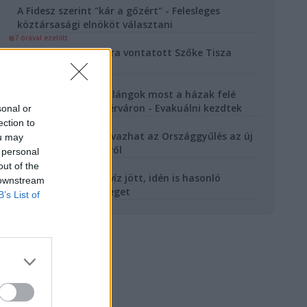
A Fidesz szerint "kár a gőzért" - Felesleges
köztársasági elnököt választani
7 órával ezelőtt
Kigyulladt a szárazra vontatott Szőke Tisza
gőzhajó Szegeden
8 órával ezelőtt
Feltámadt a szél, a lángok most a házak felé
kúsznak Székesfehérváron - Evakuálni kezdtek
sonal or
8 órával ezelőtt
ection to
Jövőhét kedden szavazhat az Országgyűlés az új
ou may
köztársasági elnökről
 personal
9 órával ezelőtt
out of the
2024 nyara után árvíz jött, idén is hasonló
 downstream
forgatókönyv fenyeget
B’s List of