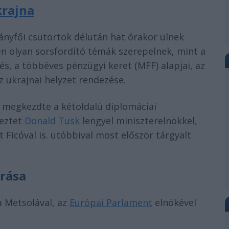
rajna
ányfői csütörtök délután hat órakor ülnek
én olyan sorsfordító témák szerepelnek, mint a
s, a többéves pénzügyi keret (MFF) alapjai, az
 ukrajnai helyzet rendezése.
 megkezdte a kétoldalú diplomáciai
yeztet
Donald Tusk
lengyel miniszterelnökkel,
 Ficóval is. utóbbival most először tárgyalt
árása
a Metsolával, az
Európai Parlament
elnökével