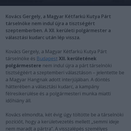
Kovács Gergely, a Magyar Kétfarkú Kutya Párt
társelnöke nem indul újra a tisztségért
szeptemberben. A XII. kerületi polgármester a
választási kudarc után lép vissza.
Kovács Gergely, a Magyar Kétfarkú Kutya Párt
társelnöke és
Budapest
XII. kerületének
polgármestere
nem indul újra a párt társelnöki
tisztségéért a szeptemberi választáson – jelentette be
a Magyar Hangnak adott interjújában. A döntés
hátterében a választási kudarc, a kampány
félresikerülése és a polgármesteri munka miatti
időhiány áll.
Kovács elmondta, két évig úgy töltötte be a társelnöki
pozíciót, hogy a kerületvezetés mellett „semmi ideje
nem maradt a pártra". A visszalépés személyes