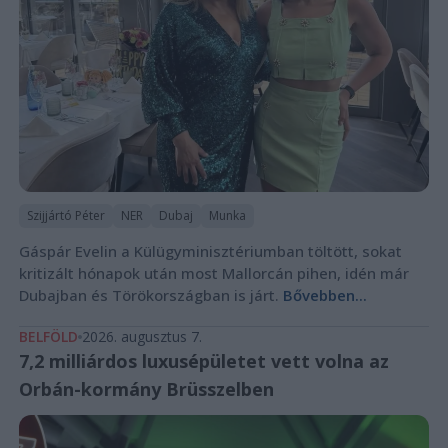
Szijjártó Péter
NER
Dubaj
Munka
Gáspár Evelin a Külügyminisztériumban töltött, sokat
kritizált hónapok után most Mallorcán pihen, idén már
Dubajban és Törökországban is járt.
Bővebben...
BELFÖLD
2026. augusztus 7.
7,2 milliárdos luxusépületet vett volna az
Orbán-kormány Brüsszelben