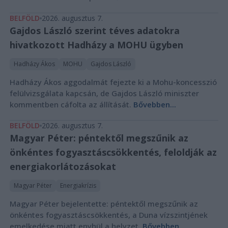
BELFÖLD
2026. augusztus 7.
Gajdos László szerint téves adatokra
hivatkozott Hadházy a MOHU ügyben
Hadházy Ákos
MOHU
Gajdos László
Hadházy Ákos aggodalmát fejezte ki a Mohu-koncesszió
felülvizsgálata kapcsán, de Gajdos László miniszter
kommentben cáfolta az állítását.
Bővebben...
BELFÖLD
2026. augusztus 7.
Magyar Péter: péntektől megszűnik az
önkéntes fogyasztáscsökkentés, feloldják az
energiakorlátozásokat
Magyar Péter
Energiakrízis
Magyar Péter bejelentette: péntektől megszűnik az
önkéntes fogyasztáscsökkentés, a Duna vízszintjének
emelkedése miatt enyhül a helyzet.
Bővebben...