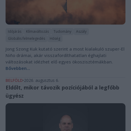
Időjárás
Klímaváltozás
Tudomány
Aszály
Globális felmelegedés
Hőség
Jong Szong Kuk kutató szerint a most kialakuló szuper-El
Niño drámai, akár visszafordíthatatlan éghajlati
változásokat idézhet elő egyes ökoszisztémákban.
Bővebben...
BELFÖLD
2026. augusztus 6.
Eldőlt, mikor távozik pozíciójából a legfőbb
ügyész