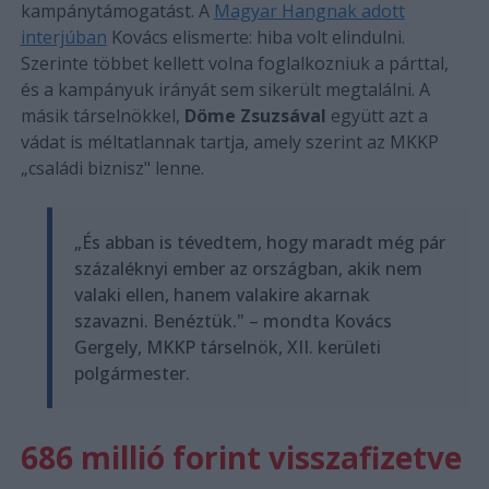
kampánytámogatást. A
Magyar Hangnak adott
interjúban
Kovács elismerte: hiba volt elindulni.
Szerinte többet kellett volna foglalkozniuk a párttal,
és a kampányuk irányát sem sikerült megtalálni. A
másik társelnökkel,
Döme Zsuzsával
együtt azt a
vádat is méltatlannak tartja, amely szerint az MKKP
„családi biznisz" lenne.
„És abban is tévedtem, hogy maradt még pár
százaléknyi ember az országban, akik nem
valaki ellen, hanem valakire akarnak
szavazni. Benéztük." – mondta Kovács
Gergely, MKKP társelnök, XII. kerületi
polgármester.
686 millió forint visszafizetve