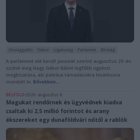
Országgyűlés
Fidesz
Ügyészség
Parlament
Bíróság
A parlament elé került javaslat szerint augusztus 25-én
szűnik meg Nagy Gábor Bálint legfőbb ügyészi
megbízatása, aki politikai támadásokra hivatkozva
mondott le.
Bővebben...
BELFÖLD
2026. augusztus 6.
Magukat rendőrnek és ügyvédnek kiadva
csaltak ki 2,5 millió forintot és arany
ékszereket egy dunaföldvári nőtől a rablók