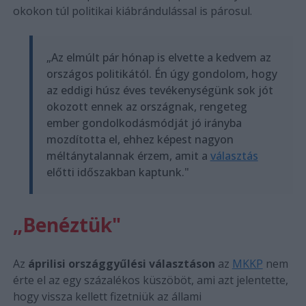
okokon túl politikai kiábrándulással is párosul.
„Az elmúlt pár hónap is elvette a kedvem az
országos politikától. Én úgy gondolom, hogy
az eddigi húsz éves tevékenységünk sok jót
okozott ennek az országnak, rengeteg
ember gondolkodásmódját jó irányba
mozdította el, ehhez képest nagyon
méltánytalannak érzem, amit a
választás
előtti időszakban kaptunk."
„Benéztük"
Az
áprilisi országgyűlési választáson
az
MKKP
nem
érte el az egy százalékos küszöböt, ami azt jelentette,
hogy vissza kellett fizetniük az állami