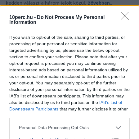
kedden választ a három jelölt közül.
Bővebben...
BELFÖLD
2026. augusztus 7.
10perc.hu -
Do Not Process My Personal
Information
Online felületen várják a javaslatokat a
közmédia megújításához
If you wish to opt-out of the sale, sharing to third parties, or
processing of your personal or sensitive information for
targeted advertising by us, please use the below opt-out
section to confirm your selection. Please note that after your
opt-out request is processed you may continue seeing
interest-based ads based on personal information utilized by
us or personal information disclosed to third parties prior to
your opt-out. You may separately opt-out of the further
disclosure of your personal information by third parties on the
IAB’s list of downstream participants. This information may
also be disclosed by us to third parties on the
IAB’s List of
Downstream Participants
that may further disclose it to other
third parties.
Personal Data Processing Opt Outs
Tarr Zoltán
Közmédia