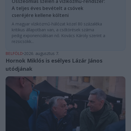
Összeomlás szélén a víziközmű-rendszer:
A teljes éves bevételt a csövek
cseréjére kellene költeni
A magyar víziközmű-hálózat közel 80 százaléka
kritikus állapotban van, a csőtörések száma
pedig exponenciálisan nő. Kovács Károly szerint a
rezsicsökk...
BELFÖLD
2026. augusztus 7.
Hornok Miklós is esélyes Lázár János
utódjának