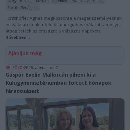
Magyarország
Köztársasági elnök
Aszály
Gazdaság
Forsthoffer Ágnes
Forsthoffer Ágnes megköszönte a magánszemélyeknek
és vállalatoknak a felelős energiahasználatot, amellyel
átsegítették az országot a válságos napokon.
Bővebben...
Ajánljuk még
BELFÖLD
2026. augusztus 7.
Gáspár Evelin Mallorcán piheni ki a
Külügyminisztériumban töltött hónapok
fáradozásait