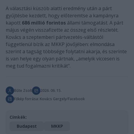
A választási küszöb alatti eredmény után a párt
gyűjtésbe kezdett, hogy előteremtse a kampányra
kapott
686 millió forintos
állami támogatást. A párt
május végén visszafizette az összeg első részletét.
Kovács a szeptemberi pártvezetés-váltástól
függetlenül bízik az MKKP jövőjében: elmondása
szerint a tagság többsége folytatni akarja, és szerinte
is van helye egy olyan pártnak, „amelyik viccesen is
meg tud fogalmazni kritikát".
Bűte Zsolt
2026. 06. 15.
Főkép forrása: Kovács Gergely/Facebook
Címkék:
Budapest
MKKP