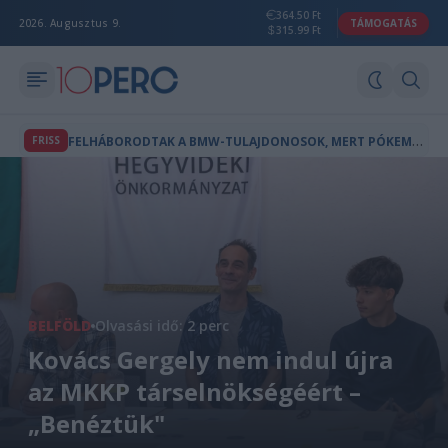
364.50 Ft
2026. Augusztus 9.
TÁMOGATÁS
315.99 Ft
F
ELHÁBORODTAK A BMW-TULAJDONOSOK, MERT PÓKEMBER-REKLÁM JELENT MEG AZ AUTÓIK FEDÉLZETI KÉPERNYŐJÉN
FRISS
BELFÖLD
Olvasási idő: 2 perc
Kovács Gergely nem indul újra
az MKKP társelnökségéért –
„Benéztük"