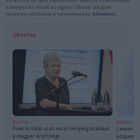
Karácsony Gergely bejelentette: elkerítik a Duna-meder
szennyezett részét az egykori Óbudai Gázgyár
területén, elindulhat a kármentesítés.
Bővebben...
Oktatás
BELFÖLD
BELFÖLD
Évek kritikái után most tényleg átalakul
Lannert Ju
a magyar érettségi
központo