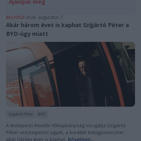
Ajánljuk még
BELFÖLD
2026. augusztus 7.
Akár három évet is kaphat Szijjártó Péter a
BYD-ügy miatt
Szijjártó Péter
BYD
A Budapesti Rendőr-főkapitányság vizsgálja Szijjártó
Péter vesztegetési ügyét, a korábbi külügyminiszter
akár három évet is kaphat.
Bővebben...