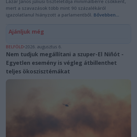
Lázár János júliusi tiszteletdíja minimálbérre csökkent,
mert a szavazások több mint 90 százalékáról
igazolatlanul hiányzott a parlamentből.
Bővebben...
Ajánljuk még
BELFÖLD
2026. augusztus 6.
Nem tudjuk megállítani a szuper-El Niñót -
Egyetlen esemény is végleg átbillenthet
teljes ökoszisztémákat