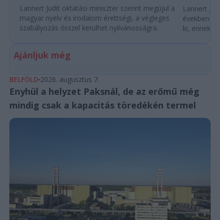
Lannert Judit oktatási miniszter szerint megújul a
Lannert Judi
magyar nyelv és irodalom érettségi, a végleges
években túl
szabályozás ősszel kerülhet nyilvánosságra.
ki, ennek m
Ajánljuk még
BELFÖLD
2026. augusztus 7.
Enyhül a helyzet Paksnál, de az erőmű még
mindig csak a kapacitás töredékén termel