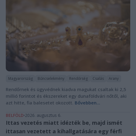
Magyarország
Bűncselekmény
Rendőrség
Csalás
Arany
Rendőrnek és ügyvédnek kiadva magukat csaltak ki 2,5
millió forintot és ékszereket egy dunaföldvári nőtől, aki
azt hitte, fia balesetet okozott.
Bővebben...
BELFÖLD
2026. augusztus 6.
Ittas vezetés miatt idézték be, majd ismét
ittasan vezetett a kihallgatására egy férfi