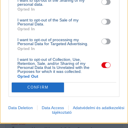
I want to opt-out of the Sharing of my
Tarr Zoltán szerint zajlik a közmédia átvilágítása, a
personal data.
Opted In
végleges vezetőt pedig nyílt, átlátható pályázaton
választják majd ki.
Bővebben...
I want to opt-out of the Sale of my
Personal Data.
Opted In
Rezsicsökkentés
I want to opt-out of processing my
Personal Data for Targeted Advertising.
Opted In
GAZDASÁG
I want to opt-out of Collection, Use,
Figyelmez
Retention, Sale, and/or Sharing of my
rezsicsök
Personal Data that Is Unrelated with the
Purposes for which it was collected.
eurózóná
Opted Out
Az Amundi 
CONFIRM
kegyelmi id
kritériumok
szükségese
Data Deletion
Data Access
Adatvédelmi és adatkezelési
tájékoztató
BELFÖLD