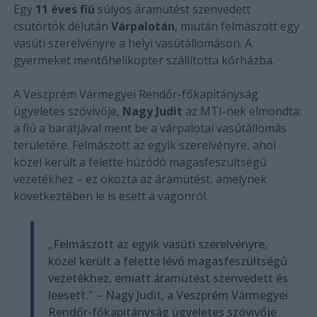
Egy
11 éves fiú
súlyos áramütést szenvedett
csütörtök délután
Várpalotán
, miután felmászott egy
vasúti szerelvényre a helyi vasútállomáson. A
gyermeket mentőhelikopter szállította kórházba.
A Veszprém Vármegyei Rendőr-főkapitányság
ügyeletes szóvivője,
Nagy Judit
az MTI-nek elmondta:
a fiú a barátjával ment be a várpalotai vasútállomás
területére. Felmászott az egyik szerelvényre, ahol
közel került a felette húzódó magasfeszültségű
vezetékhez – ez okozta az áramütést, amelynek
következtében le is esett a vagonról.
„Felmászott az egyik vasúti szerelvényre,
közel került a felette lévő magasfeszültségű
vezetékhez, emiatt áramütést szenvedett és
leesett." – Nagy Judit, a Veszprém Vármegyei
Rendőr-főkapitányság ügyeletes szóvivője