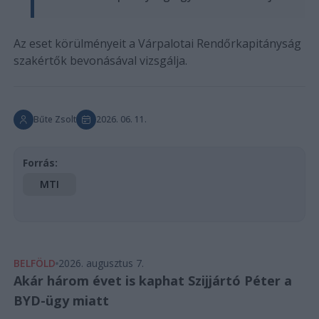
Az eset körülményeit a Várpalotai Rendőrkapitányság
szakértők bevonásával vizsgálja.
Bűte Zsolt
2026. 06. 11.
Forrás:
MTI
BELFÖLD
2026. augusztus 7.
Akár három évet is kaphat Szijjártó Péter a
BYD-ügy miatt