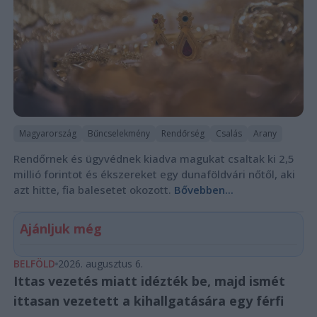
Magyarország
Bűncselekmény
Rendőrség
Csalás
Arany
Rendőrnek és ügyvédnek kiadva magukat csaltak ki 2,5
millió forintot és ékszereket egy dunaföldvári nőtől, aki
azt hitte, fia balesetet okozott.
Bővebben...
Ajánljuk még
BELFÖLD
2026. augusztus 6.
Ittas vezetés miatt idézték be, majd ismét
ittasan vezetett a kihallgatására egy férfi