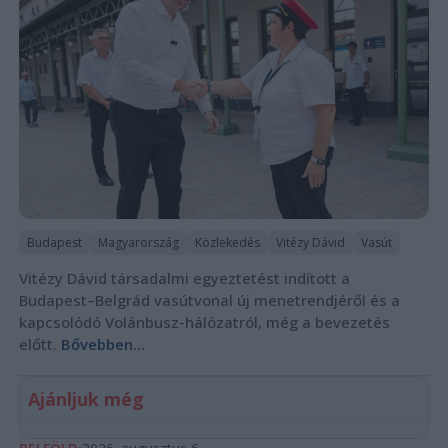
Budapest
Magyarország
Közlekedés
Vitézy Dávid
Vasút
Vitézy Dávid társadalmi egyeztetést indított a
Budapest–Belgrád vasútvonal új menetrendjéről és a
kapcsolódó Volánbusz-hálózatról, még a bevezetés
előtt.
Bővebben...
Ajánljuk még