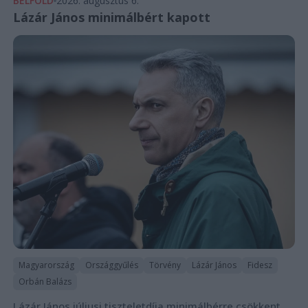
BELFÖLD
2026. augusztus 6.
Lázár János minimálbért kapott
Magyarország
Országgyűlés
Törvény
Lázár János
Fidesz
Orbán Balázs
Lázár János júliusi tiszteletdíja minimálbérre csökkent,