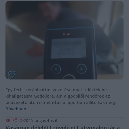
Egy férfit korábbi ittas vezetése miatt idéztek be
kihallgatásra Gödöllőre, ám a gödöllői rendőrök az
odavezető úton ismét ittas állapotban állították meg.
Bővebben...
BELFÖLD
2026. augusztus 6.
Vasárnap délelőtt rövidített útvonalon jár a