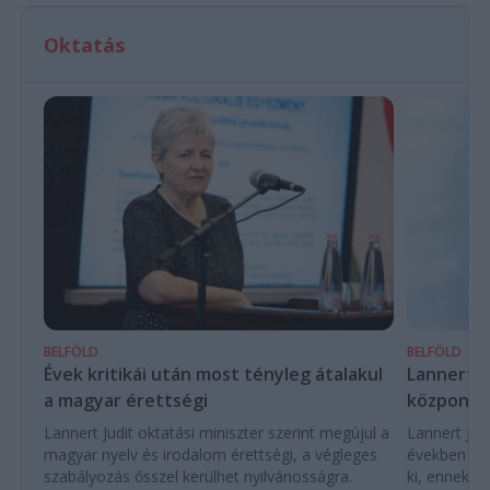
Oktatás
BELFÖLD
BELFÖLD
Évek kritikái után most tényleg átalakul
Lannert Ju
a magyar érettségi
központo
Lannert Judit oktatási miniszter szerint megújul a
Lannert Judi
magyar nyelv és irodalom érettségi, a végleges
években túl
szabályozás ősszel kerülhet nyilvánosságra.
ki, ennek m