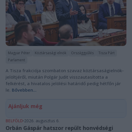
Magyar Péter
Köztársasági elnök
Országgyűlés
Tisza Párt
Parlament
A Tisza frakciója szombaton szavaz köztársaságielnök-
jelöltjéről, miután Polgár Judit visszautasította a
felkérést, a hivatalos jelölési határidő pedig hétfőn jár
le.
Bővebben...
Ajánljuk még
BELFÖLD
2026. augusztus 6.
Orbán Gáspár hatszor repült honvédségi