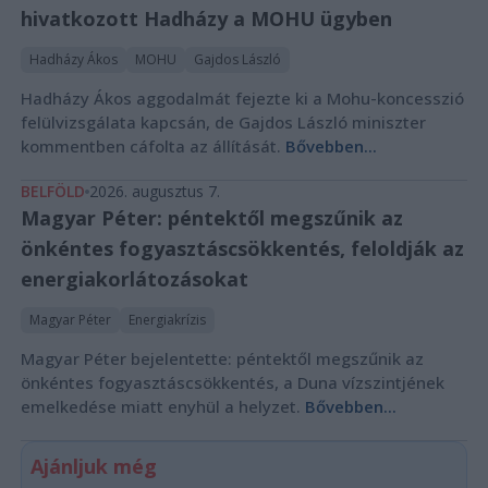
hivatkozott Hadházy a MOHU ügyben
Hadházy Ákos
MOHU
Gajdos László
Hadházy Ákos aggodalmát fejezte ki a Mohu-koncesszió
felülvizsgálata kapcsán, de Gajdos László miniszter
kommentben cáfolta az állítását.
Bővebben...
BELFÖLD
2026. augusztus 7.
Magyar Péter: péntektől megszűnik az
önkéntes fogyasztáscsökkentés, feloldják az
energiakorlátozásokat
Magyar Péter
Energiakrízis
Magyar Péter bejelentette: péntektől megszűnik az
önkéntes fogyasztáscsökkentés, a Duna vízszintjének
emelkedése miatt enyhül a helyzet.
Bővebben...
Ajánljuk még