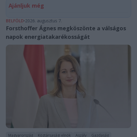
Ajánljuk még
BELFÖLD
2026. augusztus 7.
Forsthoffer Ágnes megköszönte a válságos
napok energiatakarékosságát
Magyarország
Köztársasági elnök
Aszály
Gazdaság