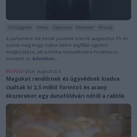
Országgyűlés
Fidesz
Ügyészség
Parlament
Bíróság
A parlament elé került javaslat szerint augusztus 25-én
szűnik meg Nagy Gábor Bálint legfőbb ügyészi
megbízatása, aki politikai támadásokra hivatkozva
mondott le.
Bővebben...
BELFÖLD
2026. augusztus 6.
Magukat rendőrnek és ügyvédnek kiadva
csaltak ki 2,5 millió forintot és arany
ékszereket egy dunaföldvári nőtől a rablók