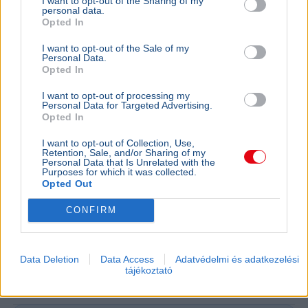
I want to opt-out of the Sharing of my
állásáról
personal data.
Opted In
I want to opt-out of the Sale of my
Personal Data.
Opted In
I want to opt-out of processing my
Personal Data for Targeted Advertising.
Opted In
I want to opt-out of Collection, Use,
Retention, Sale, and/or Sharing of my
Personal Data that Is Unrelated with the
Purposes for which it was collected.
Opted Out
CONFIRM
Magyarország
Miniszterelnök
Magyar Péter
M1
Közmédia
Borsa Miklóst egy nappal a kinevezése után
Data Deletion
Data Access
Adatvédelmi és adatkezelési
menesztette a közmédia, az esetről a Blikknek beszélt.
tájékoztató
Bővebben...