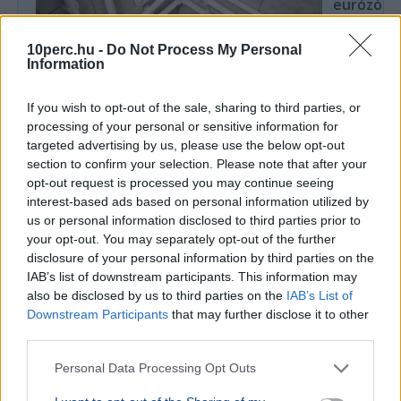
eurózóná
Az Amundi 
kegyelmi id
10perc.hu -
Do Not Process My Personal
Information
kritériumok
szükségese
If you wish to opt-out of the sale, sharing to third parties, or
processing of your personal or sensitive information for
targeted advertising by us, please use the below opt-out
BELFÖLD
section to confirm your selection. Please note that after your
Összeomlás szélén a víziközmű-rendszer:
opt-out request is processed you may continue seeing
A teljes éves bevételt a csövek
interest-based ads based on personal information utilized by
cseréjére kellene költeni
us or personal information disclosed to third parties prior to
your opt-out. You may separately opt-out of the further
A magyar víziközmű-hálózat közel 80 százaléka
disclosure of your personal information by third parties on the
kritikus állapotban van, a csőtörések száma
IAB’s list of downstream participants. This information may
pedig exponenciálisan nő. Kovács Károly szerint a
also be disclosed by us to third parties on the
IAB’s List of
rezsicsökk...
Downstream Participants
that may further disclose it to other
third parties.
BELFÖLD
2026. augusztus 7.
„Ki mer odamenni ezek után?” – Borsa Miklós
Personal Data Processing Opt Outs
megszólalt az egy nap alatt elbukott