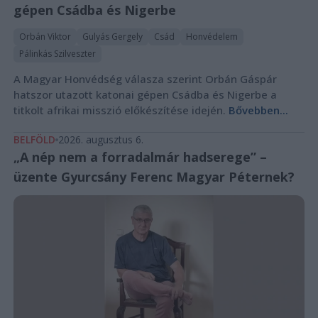
gépen Csádba és Nigerbe
Orbán Viktor
Gulyás Gergely
Csád
Honvédelem
Pálinkás Szilveszter
A Magyar Honvédség válasza szerint Orbán Gáspár
hatszor utazott katonai gépen Csádba és Nigerbe a
titkolt afrikai misszió előkészítése idején.
Bővebben...
BELFÖLD
2026. augusztus 6.
„A nép nem a forradalmár hadserege” –
üzente Gyurcsány Ferenc Magyar Péternek?