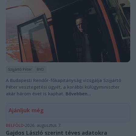
Szijjártó Péter
BYD
A Budapesti Rendőr-főkapitányság vizsgálja Szijjártó
Péter vesztegetési ügyét, a korábbi külügyminiszter
akár három évet is kaphat.
Bővebben...
Ajánljuk még
BELFÖLD
2026. augusztus 7.
Gajdos László szerint téves adatokra