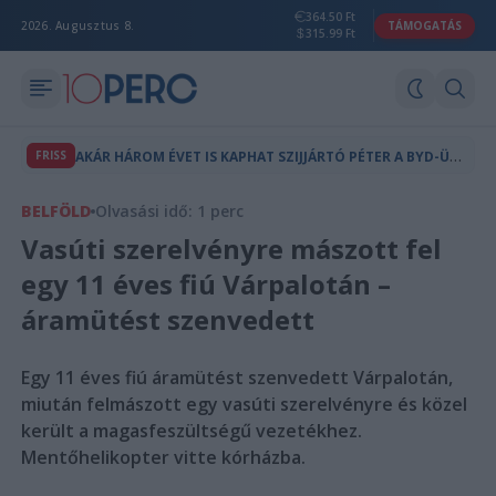
364.50 Ft
2026. Augusztus 8.
TÁMOGATÁS
315.99 Ft
A
KÁR HÁROM ÉVET IS KAPHAT SZIJJÁRTÓ PÉTER A BYD-ÜGY MIATT
FRISS
BELFÖLD
Olvasási idő: 1 perc
Vasúti szerelvényre mászott fel
egy 11 éves fiú Várpalotán –
áramütést szenvedett
Egy 11 éves fiú áramütést szenvedett Várpalotán,
miután felmászott egy vasúti szerelvényre és közel
került a magasfeszültségű vezetékhez.
Mentőhelikopter vitte kórházba.