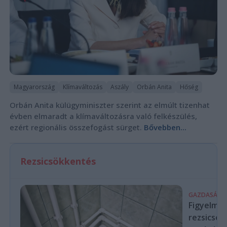
Magyarország
Klímaváltozás
Aszály
Orbán Anita
Hőség
Orbán Anita külügyminiszter szerint az elmúlt tizenhat
évben elmaradt a klímaváltozásra való felkészülés,
ezért regionális összefogást sürget.
Bővebben...
Rezsicsökkentés
GAZDASÁG
Figyelmez
rezsicsök