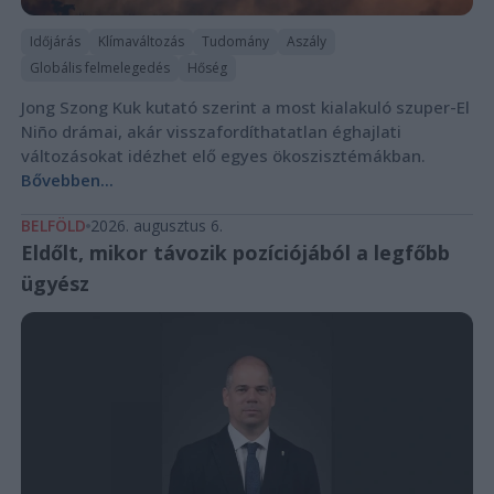
Időjárás
Klímaváltozás
Tudomány
Aszály
Globális felmelegedés
Hőség
Jong Szong Kuk kutató szerint a most kialakuló szuper-El
Niño drámai, akár visszafordíthatatlan éghajlati
változásokat idézhet elő egyes ökoszisztémákban.
Bővebben...
BELFÖLD
2026. augusztus 6.
Eldőlt, mikor távozik pozíciójából a legfőbb
ügyész