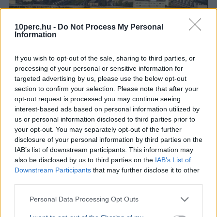
10perc.hu -
Do Not Process My Personal
Information
If you wish to opt-out of the sale, sharing to third parties, or
Paks
Energiakrízis
processing of your personal or sensitive information for
A Duna vízszintje Paksnál emelkedik, ám az atomerőmű
targeted advertising by us, please use the below opt-out
továbbra is jelentősen visszaterhelt állapotban,
section to confirm your selection. Please note that after your
mindössze 230 megawatton működik.
Bővebben...
opt-out request is processed you may continue seeing
interest-based ads based on personal information utilized by
BELFÖLD
2026. augusztus 7.
us or personal information disclosed to third parties prior to
Három jelöltből választ köztársasági elnököt
your opt-out. You may separately opt-out of the further
disclosure of your personal information by third parties on the
a parlament kedden
IAB’s list of downstream participants. This information may
also be disclosed by us to third parties on the
IAB’s List of
Downstream Participants
that may further disclose it to other
third parties.
Personal Data Processing Opt Outs