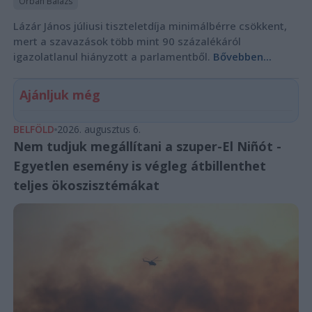
Orbán Balázs
Lázár János júliusi tiszteletdíja minimálbérre csökkent,
mert a szavazások több mint 90 százalékáról
igazolatlanul hiányzott a parlamentből.
Bővebben...
Ajánljuk még
BELFÖLD
2026. augusztus 6.
Nem tudjuk megállítani a szuper-El Niñót -
Egyetlen esemény is végleg átbillenthet
teljes ökoszisztémákat