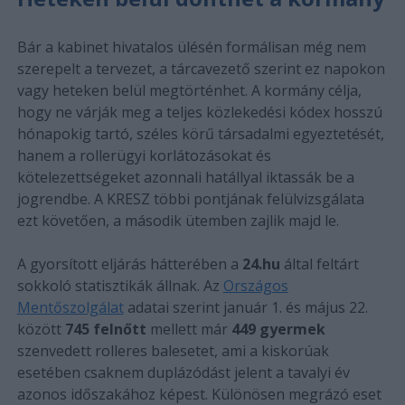
Bár a kabinet hivatalos ülésén formálisan még nem
szerepelt a tervezet, a tárcavezető szerint ez napokon
vagy heteken belül megtörténhet. A kormány célja,
hogy ne várják meg a teljes közlekedési kódex hosszú
hónapokig tartó, széles körű társadalmi egyeztetését,
hanem a rollerügyi korlátozásokat és
kötelezettségeket azonnali hatállyal iktassák be a
jogrendbe. A KRESZ többi pontjának felülvizsgálata
ezt követően, a második ütemben zajlik majd le.
A gyorsított eljárás hátterében a
24.hu
által feltárt
sokkoló statisztikák állnak. Az
Országos
Mentőszolgálat
adatai szerint január 1. és május 22.
között
745 felnőtt
mellett már
449 gyermek
szenvedett rolleres balesetet, ami a kiskorúak
esetében csaknem duplázódást jelent a tavalyi év
azonos időszakához képest. Különösen megrázó eset