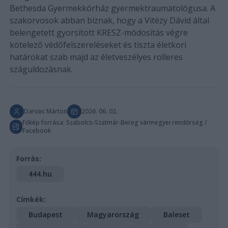
Bethesda Gyermekkórház gyermektraumatológusa. A
szakorvosok abban bíznak, hogy a Vitézy Dávid által
belengetett gyorsított KRESZ-módosítás végre
kötelező védőfelszereléseket és tiszta életkori
határokat szab majd az életveszélyes rolleres
száguldozásnak.
Darvas Márton
2026. 06. 02.
Főkép forrása: Szabolcs-Szatmár-Bereg vármegyei rendőrség /
Facebook
Forrás:
444.hu
Címkék:
Budapest
Magyarország
Baleset