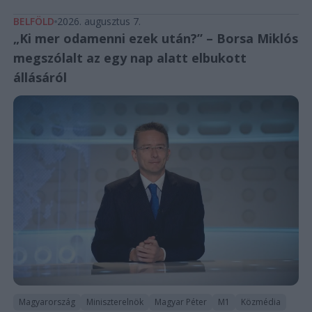
BELFÖLD
2026. augusztus 7.
„Ki mer odamenni ezek után?” – Borsa Miklós
megszólalt az egy nap alatt elbukott
állásáról
Magyarország
Miniszterelnök
Magyar Péter
M1
Közmédia