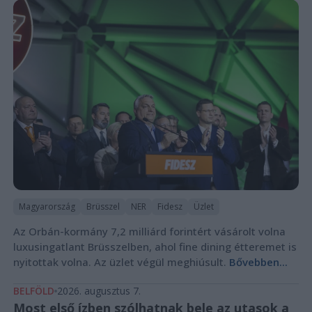
Magyarország
Brüsszel
NER
Fidesz
Üzlet
Az Orbán-kormány 7,2 milliárd forintért vásárolt volna
luxusingatlant Brüsszelben, ahol fine dining étteremet is
nyitottak volna. Az üzlet végül meghiúsult.
Bővebben...
BELFÖLD
2026. augusztus 7.
Most első ízben szólhatnak bele az utasok a