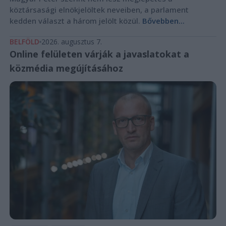
köztársasági elnökjelöltek neveiben, a parlament
kedden választ a három jelölt közül.
Bővebben...
BELFÖLD
2026. augusztus 7.
Online felületen várják a javaslatokat a
közmédia megújításához