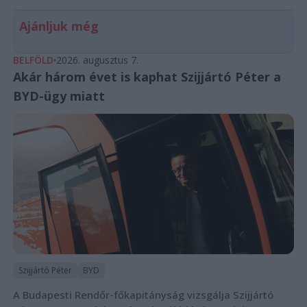
Ajánljuk még
BELFÖLD
2026. augusztus 7.
Akár három évet is kaphat Szijjártó Péter a
BYD-ügy miatt
Szijjártó Péter
BYD
A Budapesti Rendőr-főkapitányság vizsgálja Szijjártó