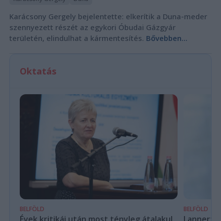
Karácsony Gergely bejelentette: elkerítik a Duna-meder
szennyezett részét az egykori Óbudai Gázgyár
területén, elindulhat a kármentesítés.
Bővebben...
Oktatás
BELFÖLD
BELFÖLD
Évek kritikái után most tényleg átalakul
Lannert Ju