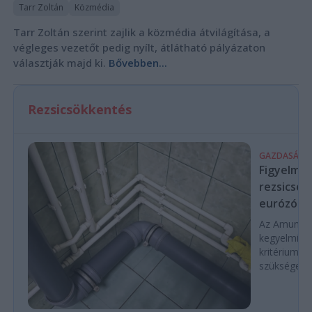
Tarr Zoltán
Közmédia
Tarr Zoltán szerint zajlik a közmédia átvilágítása, a
végleges vezetőt pedig nyílt, átlátható pályázaton
választják majd ki.
Bővebben...
Rezsicsökkentés
GAZDASÁG
Figyelmez
rezsicsök
eurózóná
Az Amundi 
kegyelmi id
kritériumok
szükségese