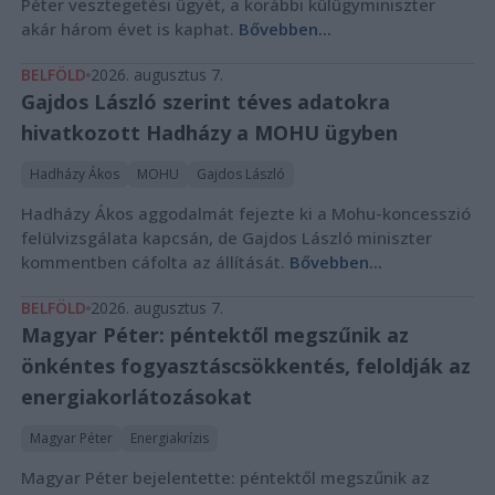
Péter vesztegetési ügyét, a korábbi külügyminiszter
akár három évet is kaphat.
Bővebben...
BELFÖLD
2026. augusztus 7.
Gajdos László szerint téves adatokra
hivatkozott Hadházy a MOHU ügyben
Hadházy Ákos
MOHU
Gajdos László
Hadházy Ákos aggodalmát fejezte ki a Mohu-koncesszió
felülvizsgálata kapcsán, de Gajdos László miniszter
kommentben cáfolta az állítását.
Bővebben...
BELFÖLD
2026. augusztus 7.
Magyar Péter: péntektől megszűnik az
önkéntes fogyasztáscsökkentés, feloldják az
energiakorlátozásokat
Magyar Péter
Energiakrízis
Magyar Péter bejelentette: péntektől megszűnik az