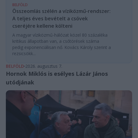
BELFÖLD
Összeomlás szélén a víziközmű-rendszer:
A teljes éves bevételt a csövek
cseréjére kellene költeni
A magyar víziközmű-hálózat közel 80 százaléka
kritikus állapotban van, a csőtörések száma
pedig exponenciálisan nő. Kovács Károly szerint a
rezsicsökk...
BELFÖLD
2026. augusztus 7.
Hornok Miklós is esélyes Lázár János
utódjának