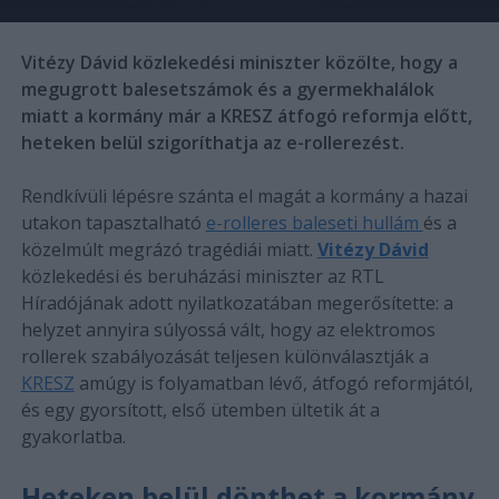
Vitézy Dávid közlekedési miniszter közölte, hogy a
megugrott balesetszámok és a gyermekhalálok
miatt a kormány már a KRESZ átfogó reformja előtt,
heteken belül szigoríthatja az e-rollerezést.
Rendkívüli lépésre szánta el magát a kormány a hazai
utakon tapasztalható
e-rolleres baleseti hullám
és a
közelmúlt megrázó tragédiái miatt.
Vitézy Dávid
közlekedési és beruházási miniszter az RTL
Híradójának adott nyilatkozatában megerősítette: a
helyzet annyira súlyossá vált, hogy az elektromos
rollerek szabályozását teljesen különválasztják a
KRESZ
amúgy is folyamatban lévő, átfogó reformjától,
és egy gyorsított, első ütemben ültetik át a
gyakorlatba.
Heteken belül dönthet a kormány