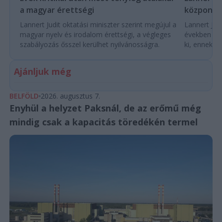
a magyar érettségi
központo
Lannert Judit oktatási miniszter szerint megújul a
Lannert Judi
magyar nyelv és irodalom érettségi, a végleges
években túl
szabályozás ősszel kerülhet nyilvánosságra.
ki, ennek m
Ajánljuk még
BELFÖLD
2026. augusztus 7.
Enyhül a helyzet Paksnál, de az erőmű még
mindig csak a kapacitás töredékén termel