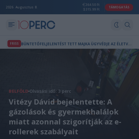
364.50 Ft
2026. Augusztus 8.
TÁMOGATÁS
315.99 Ft
B
ÜNTETŐFELJELENTÉST TETT MAJKA ÜGYVÉDJE AZ ÉLETVESZÉLYES FENYEGETÉS MIATT
FRISS
BELFÖLD
Olvasási idő: 3 perc
Vitézy Dávid bejelentette: A
gázolások és gyermekhalálok
miatt azonnal szigorítják az e-
rollerek szabályait