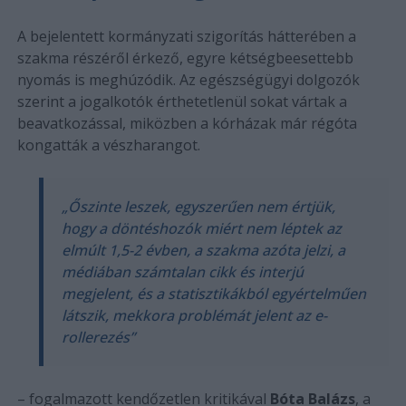
A bejelentett kormányzati szigorítás hátterében a
szakma részéről érkező, egyre kétségbeesettebb
nyomás is meghúzódik. Az egészségügyi dolgozók
szerint a jogalkotók érthetetlenül sokat vártak a
beavatkozással, miközben a kórházak már régóta
kongatták a vészharangot.
„Őszinte leszek, egyszerűen nem értjük,
hogy a döntéshozók miért nem léptek az
elmúlt 1,5-2 évben, a szakma azóta jelzi, a
médiában számtalan cikk és interjú
megjelent, és a statisztikákból egyértelműen
látszik, mekkora problémát jelent az e-
rollerezés”
– fogalmazott kendőzetlen kritikával
Bóta Balázs
, a