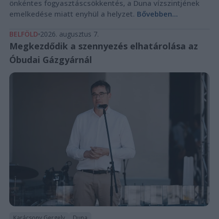
önkéntes fogyasztáscsökkentés, a Duna vízszintjének
emelkedése miatt enyhül a helyzet.
Bővebben...
BELFÖLD
2026. augusztus 7.
Megkezdődik a szennyezés elhatárolása az
Óbudai Gázgyárnál
Karácsony Gergely
Duna