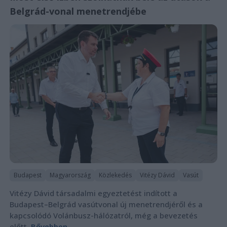
Belgrád-vonal menetrendjébe
Budapest
Magyarország
Közlekedés
Vitézy Dávid
Vasút
Vitézy Dávid társadalmi egyeztetést indított a
Budapest–Belgrád vasútvonal új menetrendjéről és a
kapcsolódó Volánbusz-hálózatról, még a bevezetés
előtt.
Bővebben...