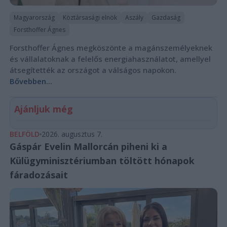
Magyarország
Köztársasági elnök
Aszály
Gazdaság
Forsthoffer Ágnes
Forsthoffer Ágnes megköszönte a magánszemélyeknek
és vállalatoknak a felelős energiahasználatot, amellyel
átsegítették az országot a válságos napokon.
Bővebben...
Ajánljuk még
BELFÖLD
2026. augusztus 7.
Gáspár Evelin Mallorcán piheni ki a
Külügyminisztériumban töltött hónapok
fáradozásait