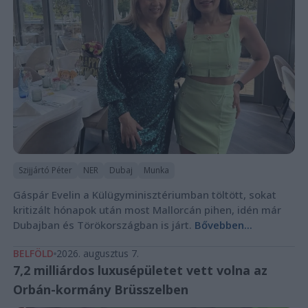
Szijjártó Péter
NER
Dubaj
Munka
Gáspár Evelin a Külügyminisztériumban töltött, sokat
kritizált hónapok után most Mallorcán pihen, idén már
Dubajban és Törökországban is járt.
Bővebben...
BELFÖLD
2026. augusztus 7.
7,2 milliárdos luxusépületet vett volna az
Orbán-kormány Brüsszelben