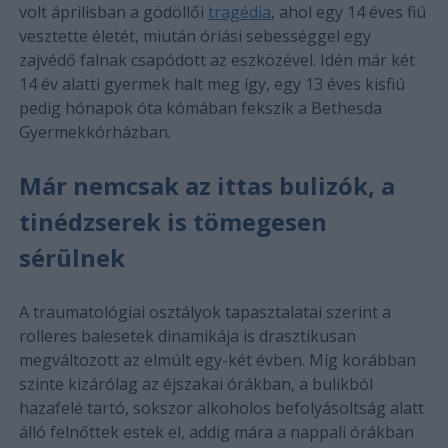
volt áprilisban a gödöllői
tragédia
, ahol egy 14 éves fiú
vesztette életét, miután óriási sebességgel egy
zajvédő falnak csapódott az eszközével. Idén már két
14 év alatti gyermek halt meg így, egy 13 éves kisfiú
pedig hónapok óta kómában fekszik a Bethesda
Gyermekkórházban.
Már nemcsak az ittas bulizók, a
tinédzserek is tömegesen
sérülnek
A traumatológiai osztályok tapasztalatai szerint a
rolleres balesetek dinamikája is drasztikusan
megváltozott az elmúlt egy-két évben. Míg korábban
szinte kizárólag az éjszakai órákban, a bulikból
hazafelé tartó, sokszor alkoholos befolyásoltság alatt
álló felnőttek estek el, addig mára a nappali órákban