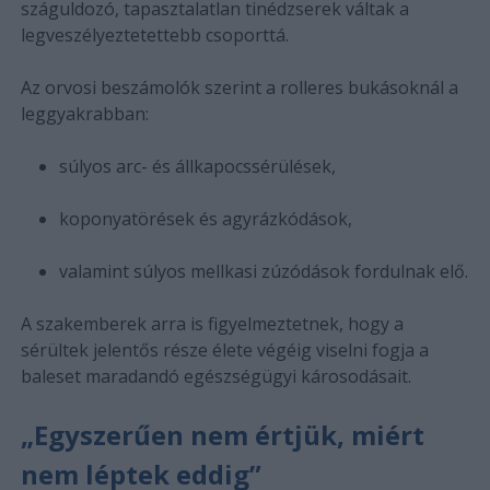
száguldozó, tapasztalatlan tinédzserek váltak a
legveszélyeztetettebb csoporttá.
Az orvosi beszámolók szerint a rolleres bukásoknál a
leggyakrabban:
súlyos arc- és állkapocssérülések,
koponyatörések és agyrázkódások,
valamint súlyos mellkasi zúzódások fordulnak elő.
A szakemberek arra is figyelmeztetnek, hogy a
sérültek jelentős része élete végéig viselni fogja a
baleset maradandó egészségügyi károsodásait.
„Egyszerűen nem értjük, miért
nem léptek eddig”