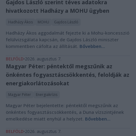
Gajdos László szerint téves adatokra
hivatkozott Hadházy a MOHU ügyben
Hadházy Ákos
MOHU
Gajdos László
Hadházy Ákos aggodalmát fejezte ki a Mohu-koncesszió
felülvizsgálata kapcsán, de Gajdos László miniszter
kommentben cáfolta az állítását.
Bővebben...
BELFÖLD
2026. augusztus 7.
Magyar Péter: péntektől megszűnik az
önkéntes fogyasztáscsökkentés, feloldják az
energiakorlátozásokat
Magyar Péter
Energiakrízis
Magyar Péter bejelentette: péntektől megszűnik az
önkéntes fogyasztáscsökkentés, a Duna vízszintjének
emelkedése miatt enyhül a helyzet.
Bővebben...
BELFÖLD
2026. augusztus 7.