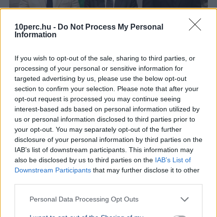
10perc.hu -
Do Not Process My Personal
Information
If you wish to opt-out of the sale, sharing to third parties, or
processing of your personal or sensitive information for
targeted advertising by us, please use the below opt-out
Köztársasági elnök
Tisza Párt
section to confirm your selection. Please note that after your
opt-out request is processed you may continue seeing
A Tisza Párt frakciója Baka Andrást, a Legfelsőbb
interest-based ads based on personal information utilized by
Bíróság korábbi elnökét jelölte köztársasági elnöknek,
us or personal information disclosed to third parties prior to
róla kedden szavaz a parlament.
Bővebben...
your opt-out. You may separately opt-out of the further
disclosure of your personal information by third parties on the
BELFÖLD
2026. augusztus 8.
IAB’s list of downstream participants. This information may
Sörrel lazít Orbán Viktor Szerbiában az
also be disclosed by us to third parties on the
IAB’s List of
energiaválság alatt
Downstream Participants
that may further disclose it to other
third parties.
Personal Data Processing Opt Outs