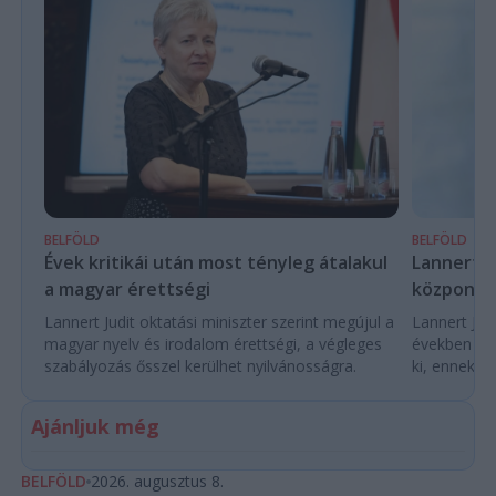
BELFÖLD
BELFÖLD
Évek kritikái után most tényleg átalakul
Lannert Ju
a magyar érettségi
központo
Lannert Judit oktatási miniszter szerint megújul a
Lannert Judi
magyar nyelv és irodalom érettségi, a végleges
években túl
szabályozás ősszel kerülhet nyilvánosságra.
ki, ennek m
Ajánljuk még
BELFÖLD
2026. augusztus 8.