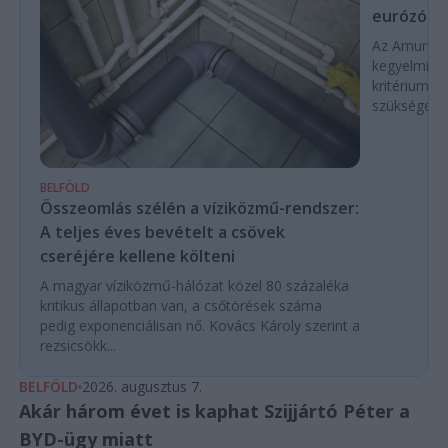
eurózóná
Az Amundi 
kegyelmi id
kritériumok
szükségese
BELFÖLD
Összeomlás szélén a víziközmű-rendszer:
A teljes éves bevételt a csövek
cseréjére kellene költeni
A magyar víziközmű-hálózat közel 80 százaléka
kritikus állapotban van, a csőtörések száma
pedig exponenciálisan nő. Kovács Károly szerint a
rezsicsökk...
BELFÖLD
2026. augusztus 7.
Akár három évet is kaphat Szijjártó Péter a
BYD-ügy miatt