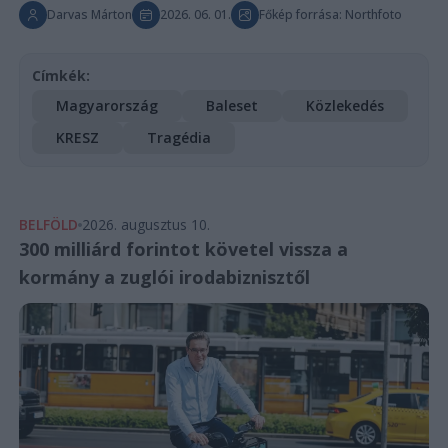
Darvas Márton
2026. 06. 01.
Főkép forrása: Northfoto
Címkék:
Magyarország
Baleset
Közlekedés
KRESZ
Tragédia
BELFÖLD
2026. augusztus 10.
300 milliárd forintot követel vissza a
kormány a zuglói irodabiznisztől