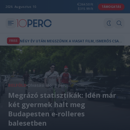
364.50 Ft
2026. Augusztus 10.
TÁMOGATÁS
315.99 Ft
N
ÉGY ÉV UTÁN MEGSZŰNIK A VIASAT FILM, ISMERŐS CSATORNA TÉR VISSZA HELYETTE
FRISS
BELFÖLD
Olvasási idő: 3 perc
Megrázó statisztikák: Idén már
két gyermek halt meg
Budapesten e-rolleres
balesetben