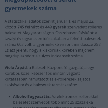
gyermekek száma
A statisztikai adatok szerint január 1. és május 22.
között
745 felnőtt
és
449 gyerek
szenvedett rolleres
balesetet Magyarországon. Összehasonlításként: a
tavalyi év ugyanezen időszakában a felnőtt balesetek
száma 603 volt, a gyermekeké viszont mindössze 257.
Ez azt jelenti, hogy a kiskorúak körében majdnem
megduplázódott a súlyos incidensek száma.
Viola Árpád
, a Baleseti Központ főigazgatója egy
korábbi, közel kétezer fős mintán végzett
kutatásában rámutatott az e-rolleresek sajátos
szokásaira és a balesetek természetére:
Alkoholfogyasztás:
Az elektromos rollerekkel
balesetet szenvedők több mint 25 százaléka
(negyede) fogyasztott alkoholt a vezetés előtt,