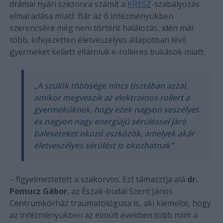
drámai nyári szezonra számít a
KRESZ
-szabályozás
elmaradása miatt. Bár az ő intézményükben
szerencsére még nem történt halálozás, idén már
több, kifejezetten életveszélyes állapotban lévő
gyermeket kellett ellátniuk e-rolleres bukások miatt.
„A szülők többsége nincs tisztában azzal,
amikor megveszik az elektromos rollert a
gyermeküknek, hogy ezek nagyon veszélyes
és nagyon nagy energiájú sérüléssel járó
baleseteket okozó eszközök, amelyek akár
életveszélyes sérülést is okozhatnak”
– figyelmeztetett a szakorvos. Ezt támasztja alá
dr.
Pomucz Gábor
, az Észak-budai Szent János
Centrumkórház traumatológusa is, aki kiemelte, hogy
az intézményükben az elmúlt években több mint a