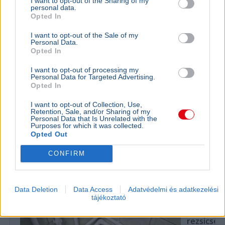
I want to opt-out of the Sharing of my
personal data.
Opted In
I want to opt-out of the Sale of my
Personal Data.
Opted In
I want to opt-out of processing my
Personal Data for Targeted Advertising.
Orbán Viktor
Szerbia
Opted In
Egy szerb regionális portál fotókkal dokumentálta, hogy
I want to opt-out of Collection, Use,
Orbán Viktor a gučai trombitafesztiválon sörözött,
Retention, Sale, and/or Sharing of my
Personal Data that Is Unrelated with the
miközben Magyarországot energiaválság sújtotta.
Purposes for which it was collected.
Bővebben...
Opted Out
CONFIRM
Rezsicsökkentés
Data Deletion
Data Access
Adatvédelmi és adatkezelési
tájékoztató
GAZDASÁG
Figyelmez
rezsicsök