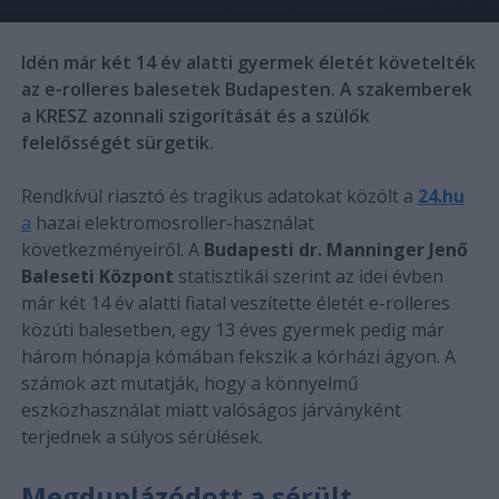
Idén már két 14 év alatti gyermek életét követelték
az e-rolleres balesetek Budapesten. A szakemberek
a KRESZ azonnali szigorítását és a szülők
felelősségét sürgetik.
Rendkívül riasztó és tragikus adatokat közölt a
24.hu
a
hazai elektromosroller-használat
következményeiről. A
Budapesti dr. Manninger Jenő
Baleseti Központ
statisztikái szerint az idei évben
már két 14 év alatti fiatal veszítette életét e-rolleres
közúti balesetben, egy 13 éves gyermek pedig már
három hónapja kómában fekszik a kórházi ágyon. A
számok azt mutatják, hogy a könnyelmű
eszközhasználat miatt valóságos járványként
terjednek a súlyos sérülések.
Megduplázódott a sérült