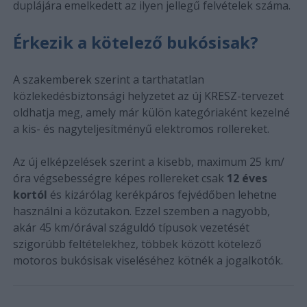
duplájára emelkedett az ilyen jellegű felvételek száma.
Érkezik a kötelező bukósisak?
A szakemberek szerint a tarthatatlan
közlekedésbiztonsági helyzetet az új KRESZ-tervezet
oldhatja meg, amely már külön kategóriaként kezelné
a kis- és nagyteljesítményű elektromos rollereket.
Az új elképzelések szerint a kisebb, maximum 25 km/
óra végsebességre képes rollereket csak
12 éves
kortól
és kizárólag kerékpáros fejvédőben lehetne
használni a közutakon. Ezzel szemben a nagyobb,
akár 45 km/órával száguldó típusok vezetését
szigorúbb feltételekhez, többek között kötelező
motoros bukósisak viseléséhez kötnék a jogalkotók.