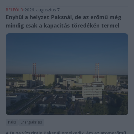
BELFÖLD
2026. augusztus 7.
Enyhül a helyzet Paksnál, de az erőmű még
mindig csak a kapacitás töredékén termel
Paks
Energiakrízis
A Duna vízszintje Paksnál emelkedik, ám az atomerőmű