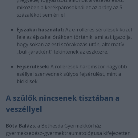
miközben a kerékpárosoknál ez az arány az 5
százalékot sem éri el.
Éjszakai használat:
Az e-rolleres sérülések közel
fele az éjszakai órákban történik, ami azt igazolja,
hogy sokan az esti szórakozás után, alternatív
„buli-járatként” tekintenek az eszközre.
Fejsérülések:
A rolleresek háromszor nagyobb
eséllyel szenvednek súlyos fejsérülést, mint a
biciklisek.
A szülők nincsenek tisztában a
veszéllyel
Bóta Balázs
, a Bethesda Gyermekkórház
gyermeksebész-gyermektraumatológusa kifejezetten