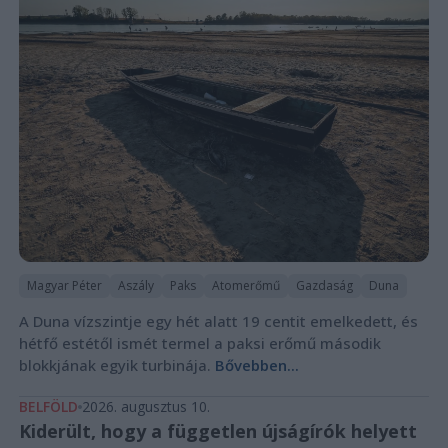
Magyar Péter
Aszály
Paks
Atomerőmű
Gazdaság
Duna
A Duna vízszintje egy hét alatt 19 centit emelkedett, és
hétfő estétől ismét termel a paksi erőmű második
blokkjának egyik turbinája.
Bővebben...
BELFÖLD
2026. augusztus 10.
Kiderült, hogy a független újságírók helyett