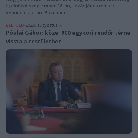
új elnököt szeptember 26-án, Lázár János májusi
lemondása után.
Bővebben...
BELFÖLD
2026. augusztus 7.
Pósfai Gábor: közel 900 egykori rendőr térne
vissza a testülethez