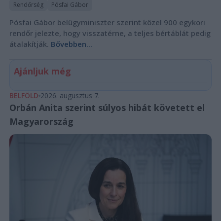
Rendőrség
Pósfai Gábor
Pósfai Gábor belügyminiszter szerint közel 900 egykori
rendőr jelezte, hogy visszatérne, a teljes bértáblát pedig
átalakítják.
Bővebben...
Ajánljuk még
BELFÖLD
2026. augusztus 7.
Orbán Anita szerint súlyos hibát követett el
Magyarország