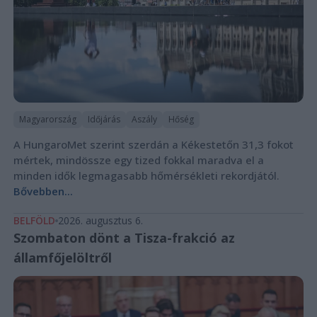
Magyarország
Időjárás
Aszály
Hőség
A HungaroMet szerint szerdán a Kékestetőn 31,3 fokot
mértek, mindössze egy tized fokkal maradva el a
minden idők legmagasabb hőmérsékleti rekordjától.
Bővebben...
BELFÖLD
2026. augusztus 6.
Szombaton dönt a Tisza-frakció az
államfőjelöltről