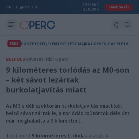
364.50 Ft
2026. Augusztus 9.
TÁMOGATÁS
315.99 Ft
B
ÜNTETŐFELJELENTÉST TETT MAJKA ÜGYVÉDJE AZ ÉLETVESZÉLYES FENYEGETÉS MIATT
FRISS
BELFÖLD
Olvasási idő: 0 perc
9 kilométeres torlódás az M0-son
– két sávot lezártak
burkolatjavítás miatt
Az M0-s déli szektorán burkolatjavítás miatt két
belső sávot zártak le, a torlódás csütörtök délelőtt
már meghaladta a 9 kilométert.
Több mint
9 kilométeres
torlódás alakult ki