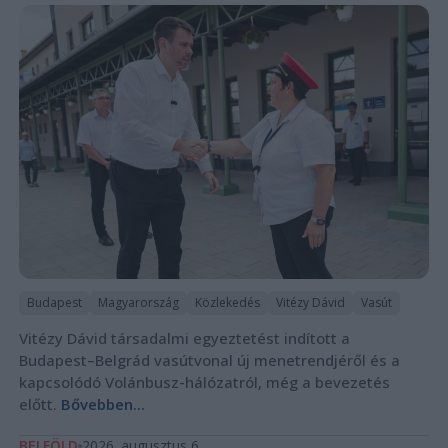
Budapest
Magyarország
Közlekedés
Vitézy Dávid
Vasút
Vitézy Dávid társadalmi egyeztetést indított a
Budapest–Belgrád vasútvonal új menetrendjéről és a
kapcsolódó Volánbusz-hálózatról, még a bevezetés
előtt.
Bővebben...
BELFÖLD
2026. augusztus 6.