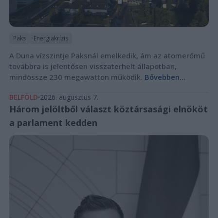
Paks
Energiakrízis
A Duna vízszintje Paksnál emelkedik, ám az atomerőmű
továbbra is jelentősen visszaterhelt állapotban,
mindössze 230 megawatton működik.
Bővebben...
BELFÖLD
2026. augusztus 7.
Három jelöltből választ köztársasági elnököt
a parlament kedden