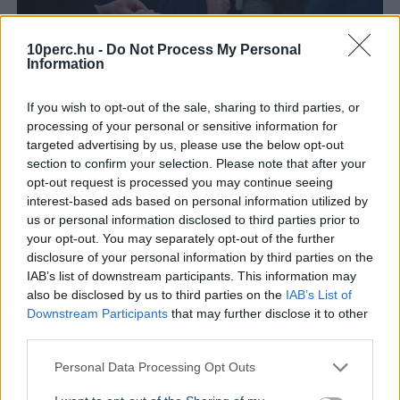
10perc.hu -
Do Not Process My Personal
Information
Lázár János
If you wish to opt-out of the sale, sharing to third parties, or
Négy jelölt közül választhat a Magyar Tenisz Szövetség
processing of your personal or sensitive information for
új elnököt szeptember 26-án, Lázár János májusi
targeted advertising by us, please use the below opt-out
lemondása után.
Bővebben...
section to confirm your selection. Please note that after your
opt-out request is processed you may continue seeing
interest-based ads based on personal information utilized by
Ajánljuk még
us or personal information disclosed to third parties prior to
your opt-out. You may separately opt-out of the further
BELFÖLD
2026. augusztus 7.
disclosure of your personal information by third parties on the
Pósfai Gábor: közel 900 egykori rendőr térne
IAB’s list of downstream participants. This information may
also be disclosed by us to third parties on the
IAB’s List of
vissza a testülethez
Downstream Participants
that may further disclose it to other
third parties.
Personal Data Processing Opt Outs