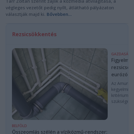
Tarr Zoltán szerint zajlik a közmédia átvilágítása, a
végleges vezetőt pedig nyílt, átlátható pályázaton
választják majd ki.
Bővebben...
Rezsicsökkentés
GAZDASÁG
Figyelmez
rezsicsök
eurózóná
Az Amundi 
kegyelmi id
kritériumok
szükségese
BELFÖLD
Összeomlás szélén a víziközmű-rendszer: