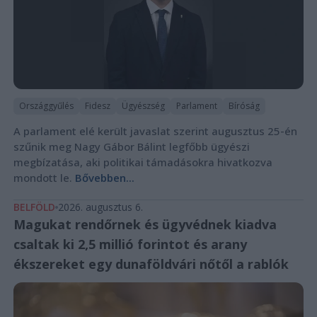
Országgyűlés
Fidesz
Ügyészség
Parlament
Bíróság
A parlament elé került javaslat szerint augusztus 25-én
szűnik meg Nagy Gábor Bálint legfőbb ügyészi
megbízatása, aki politikai támadásokra hivatkozva
mondott le.
Bővebben...
BELFÖLD
2026. augusztus 6.
Magukat rendőrnek és ügyvédnek kiadva
csaltak ki 2,5 millió forintot és arany
ékszereket egy dunaföldvári nőtől a rablók