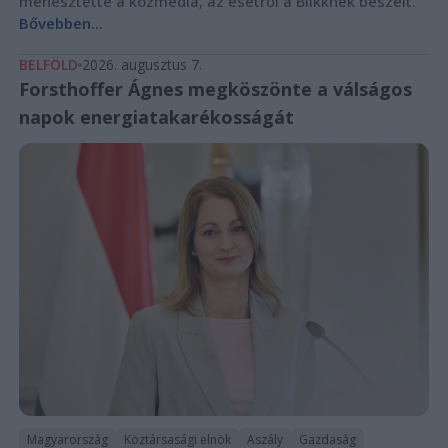
menesztette a közmédia, az esetről a Blikknek beszélt.
Bővebben...
BELFÖLD
2026. augusztus 7.
Forsthoffer Ágnes megköszönte a válságos
napok energiatakarékosságát
Magyarország
Köztársasági elnök
Aszály
Gazdaság