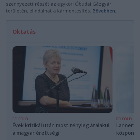
szennyezett részét az egykori Óbudai Gázgyár
területén, elindulhat a kármentesítés.
Bővebben...
Oktatás
BELFÖLD
BELFÖLD
Évek kritikái után most tényleg átalakul
Lannert Ju
a magyar érettségi
központo