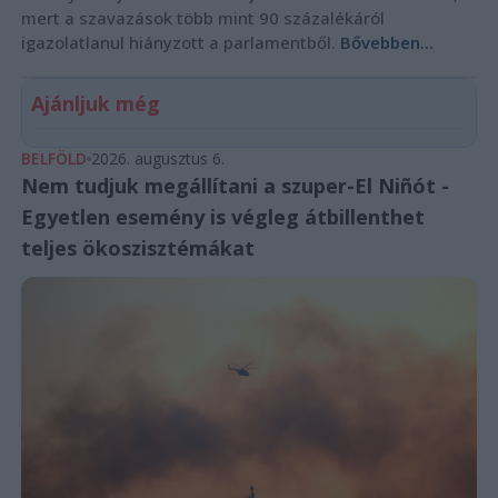
mert a szavazások több mint 90 százalékáról
igazolatlanul hiányzott a parlamentből.
Bővebben...
Ajánljuk még
BELFÖLD
2026. augusztus 6.
Nem tudjuk megállítani a szuper-El Niñót -
Egyetlen esemény is végleg átbillenthet
teljes ökoszisztémákat