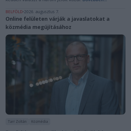
BELFÖLD
2026. augusztus 7.
Online felületen várják a javaslatokat a
közmédia megújításához
Tarr Zoltán
Közmédia