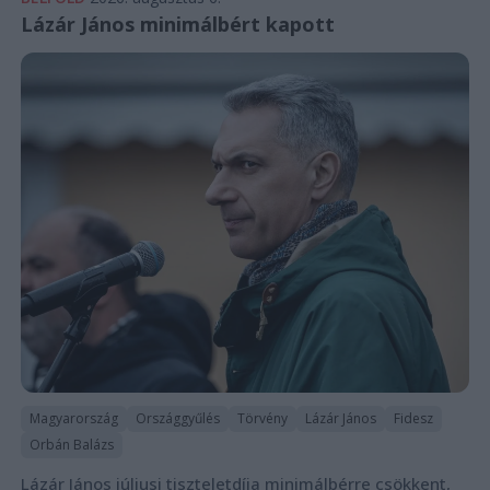
Lázár János minimálbért kapott
Magyarország
Országgyűlés
Törvény
Lázár János
Fidesz
Orbán Balázs
Lázár János júliusi tiszteletdíja minimálbérre csökkent,