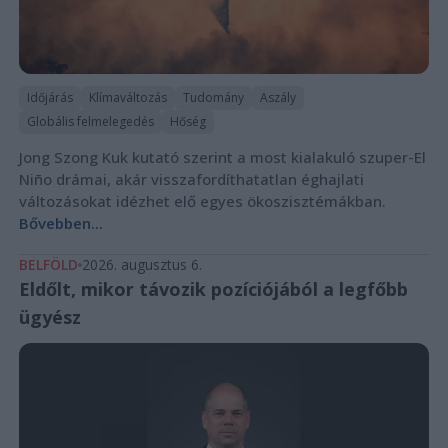
Időjárás
Klímaváltozás
Tudomány
Aszály
Globális felmelegedés
Hőség
Jong Szong Kuk kutató szerint a most kialakuló szuper-El
Niño drámai, akár visszafordíthatatlan éghajlati
változásokat idézhet elő egyes ökoszisztémákban.
Bővebben...
BELFÖLD
2026. augusztus 6.
Eldőlt, mikor távozik pozíciójából a legfőbb
ügyész