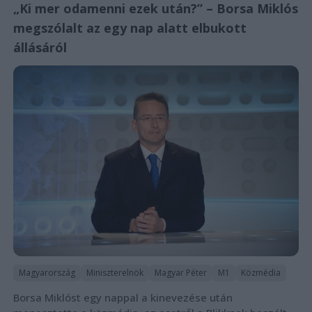
„Ki mer odamenni ezek után?” – Borsa Miklós
megszólalt az egy nap alatt elbukott
állásáról
Magyarország
Miniszterelnök
Magyar Péter
M1
Közmédia
Borsa Miklóst egy nappal a kinevezése után