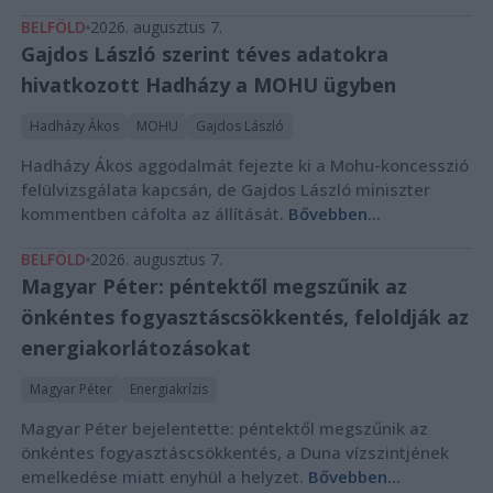
BELFÖLD
2026. augusztus 7.
Gajdos László szerint téves adatokra
hivatkozott Hadházy a MOHU ügyben
Hadházy Ákos
MOHU
Gajdos László
Hadházy Ákos aggodalmát fejezte ki a Mohu-koncesszió
felülvizsgálata kapcsán, de Gajdos László miniszter
kommentben cáfolta az állítását.
Bővebben...
BELFÖLD
2026. augusztus 7.
Magyar Péter: péntektől megszűnik az
önkéntes fogyasztáscsökkentés, feloldják az
energiakorlátozásokat
Magyar Péter
Energiakrízis
Magyar Péter bejelentette: péntektől megszűnik az
önkéntes fogyasztáscsökkentés, a Duna vízszintjének
emelkedése miatt enyhül a helyzet.
Bővebben...