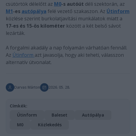
csütörtök délelőtt az
M0
-s autóút
déli szektorán, az
M1
-es
autópálya
felé vezető szakaszon. Az
Útinform
közlése szerint burkolatjavítási munkálatok miatt a
17-es és 15-ös kilométer
között a két belső sávot
lezárták.
A forgalmi akadály a nap folyamán várhatóan fennáll.
Az
Útinform
azt javasolja, hogy aki teheti, válasszon
alternatív útvonalat.
Darvas Márton
2026. 05. 28.
Címkék:
Útinform
Baleset
Autópálya
M0
Közlekedés