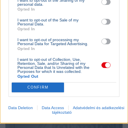
I want to opt-out of the Sharing of my
personal data.
Opted In
I want to opt-out of the Sale of my
Personal Data.
Opted In
I want to opt-out of processing my
Personal Data for Targeted Advertising.
Opted In
I want to opt-out of Collection, Use,
Rendőrség
Pósfai Gábor
Retention, Sale, and/or Sharing of my
Personal Data that Is Unrelated with the
Pósfai Gábor belügyminiszter szerint közel 900 egykori
Purposes for which it was collected.
rendőr jelezte, hogy visszatérne, a teljes bértáblát pedig
Opted Out
átalakítják.
Bővebben...
CONFIRM
BELFÖLD
2026. augusztus 7.
Orbán Anita szerint súlyos hibát követett el
Data Deletion
Data Access
Adatvédelmi és adatkezelési
Magyarország
tájékoztató