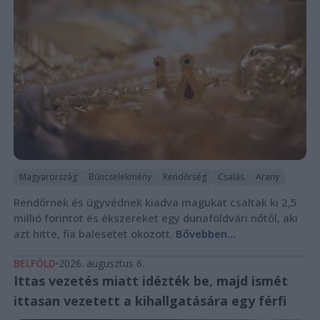
Magyarország
Bűncselekmény
Rendőrség
Csalás
Arany
Rendőrnek és ügyvédnek kiadva magukat csaltak ki 2,5
millió forintot és ékszereket egy dunaföldvári nőtől, aki
azt hitte, fia balesetet okozott.
Bővebben...
BELFÖLD
2026. augusztus 6.
Ittas vezetés miatt idézték be, majd ismét
ittasan vezetett a kihallgatására egy férfi