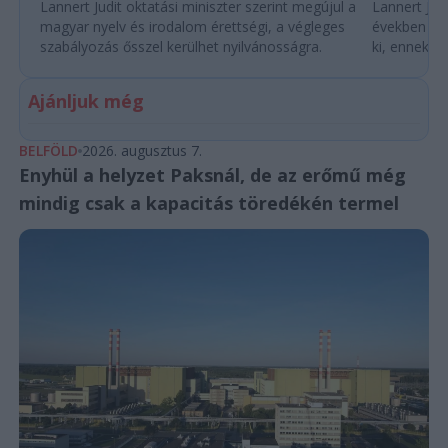
Lannert Judit oktatási miniszter szerint megújul a
Lannert Judi
magyar nyelv és irodalom érettségi, a végleges
években túl
szabályozás ősszel kerülhet nyilvánosságra.
ki, ennek m
Ajánljuk még
BELFÖLD
2026. augusztus 7.
Enyhül a helyzet Paksnál, de az erőmű még
mindig csak a kapacitás töredékén termel