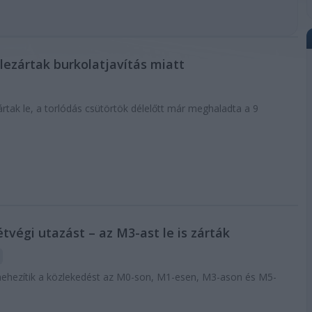
lezártak burkolatjavítás miatt
ártak le, a torlódás csütörtök délelőtt már meghaladta a 9
tvégi utazást – az M3-ast le is zárták
nehezítik a közlekedést az M0-son, M1-esen, M3-ason és M5-