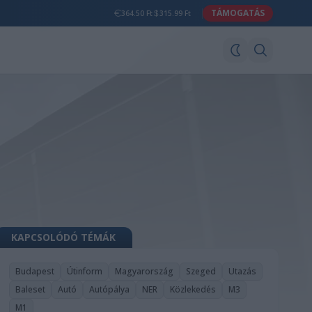
TÁMOGATÁS
364.50 Ft
315.99 Ft
KAPCSOLÓDÓ TÉMÁK
Budapest
Útinform
Magyarország
Szeged
Utazás
Baleset
Autó
Autópálya
NER
Közlekedés
M3
M1