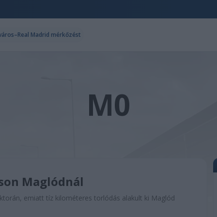
ncváros–Real Madrid mérkőzést
M0
-son Maglódnál
torán, emiatt tíz kilométeres torlódás alakult ki Maglód