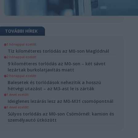
TOVÁBBI HÍREK
lenes
1 hónappal ezelőtt
ás lesz az
Tíz kilométeres torlódás az M0-son Maglódnál
31
2 hónappal ezelőtt
9 kilométeres torlódás az M0-son – két sávot
ópontnál
lezártak burkolatjavítás miatt
lya
M0
2 hónappal ezelőtt
Balesetek és torlódások nehezítik a hosszú
estétől szombat
hétvégi utazást – az M3-ast le is zárták
g lezárják az M0-
1 évvel ezelőtt
omópontot
Ideiglenes lezárás lesz az M0-M31 csomópontnál
tjavítás miatt,
1 évvel ezelőtt
s és 60 km/h
Súlyos torlódás az M0-son Csömörnél: kamion és
zás várható.
személyautó ütközött
2025.
erc.hu
07. 11.