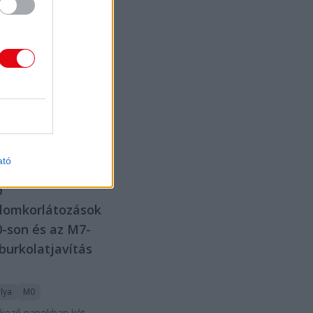
rm
Autópálya
özlekedés
mion
orlátnak
t kedd reggel az
tóút keleti
án, jelentős
i fennakadást
.
2024.
erc.hu
11. 12.
ató
b
lomkorlátozások
-son és az M7-
burkolatjavítás
lya
M0
tkező napokban két