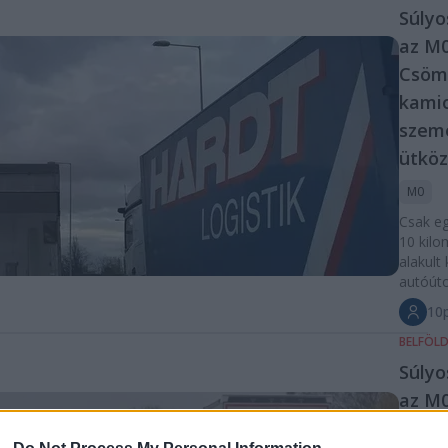
Súlyo
az M
Csömö
kami
szem
ütköz
M0
Csak eg
10 kilo
alakult
autóút
10p
BELFÖL
Súlyo
az M0
más 