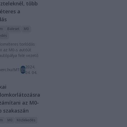
zteleknél, több
éteres a
dás
rm
Baleset
M0
edés
lométeres torlódás
 ki az M0-s autóút
utópálya felé vezető
.
2024.
perc.hu/MTI
04. 04.
D
kai
lomkorlátozásra
számítani az M0-
b szakaszán
rm
M0
Közlekedés