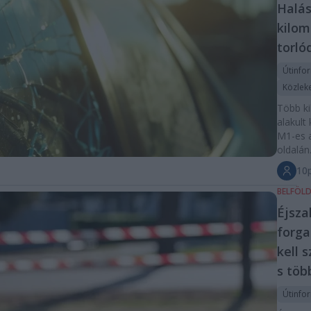
Halás
kilom
torló
Útinfo
Közlek
Több ki
alakult
M1-es a
oldalán
10
BELFÖL
Éjsza
forga
kell 
s töb
Útinfo