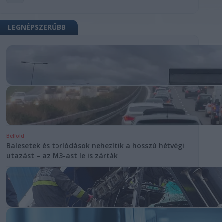
LEGNÉPSZERŰBB
Belföld
Balesetek és torlódások nehezítik a hosszú hétvégi
utazást – az M3-ast le is zárták