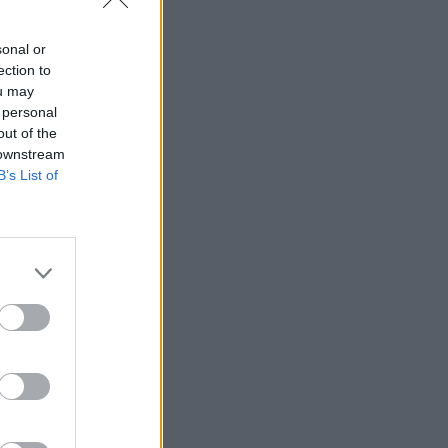
lmas
dások
sonal or
ltak ki
ection to
ou may
rm
M0
 personal
edés
out of the
ilométeres dugó
 downstream
son és az M7-
B’s List of
2025.
erc.hu
02. 17.
D
et
otta meg az
: Hét
éteres
dás alakult