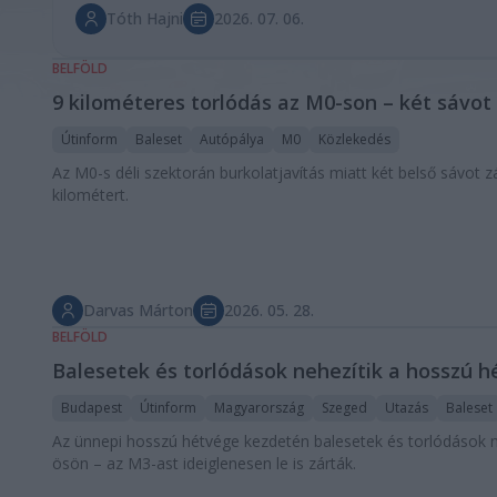
Tóth Hajni
2026. 07. 06.
BELFÖLD
9 kilométeres torlódás az M0-son – két sávot 
Útinform
Baleset
Autópálya
M0
Közlekedés
Az M0-s déli szektorán burkolatjavítás miatt két belső sávot z
kilométert.
Darvas Márton
2026. 05. 28.
BELFÖLD
Balesetek és torlódások nehezítik a hosszú hé
Budapest
Útinform
Magyarország
Szeged
Utazás
Baleset
Az ünnepi hosszú hétvége kezdetén balesetek és torlódások 
ösön – az M3-ast ideiglenesen le is zárták.