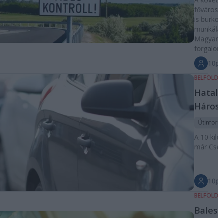
főváros
is burko
munkál
Magyar
forgalo
10p
BELFÖL
Hatal
Háros
Útinfo
A 10 ki
már Cse
10
BELFÖL
Bales