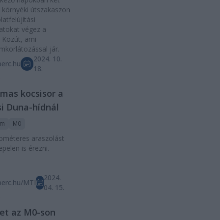
 környéki útszakaszon
latfelújítási
atokat végez a
 Közút, ami
mkorlátozással jár.
2024. 10.
erc.hu
18.
D
mas kocsisor a
i Duna-hídnál
rm
M0
lométeres araszolást
pelen is érezni.
2024.
perc.hu/MTI
04. 15.
D
et az M0-son