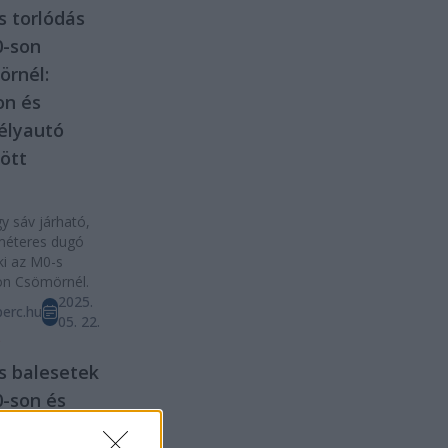
s torlódás
0-son
rnél:
on és
élyautó
ött
y sáv járható,
méteres dugó
 ki az M0-s
on Csömörnél.
2025.
erc.hu
05. 22.
D
s balesetek
-son és
főutakon –