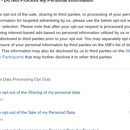
 -
Do Not Process My Personal Information
Hata
torló
to opt-out of the sale, sharing to third parties, or processing of your per
alaku
formation for targeted advertising by us, please use the below opt-out s
r selection. Please note that after your opt-out request is processed y
Útinfo
eing interest-based ads based on personal information utilized by us or
Közlek
disclosed to third parties prior to your opt-out. You may separately opt-
Több k
losure of your personal information by third parties on the IAB’s list of
az M0-
. This information may also be disclosed by us to third parties on the
IA
esen.
Participants
that may further disclose it to other third parties.
10p
BELFÖL
l Data Processing Opt Outs
Bales
bénít
o opt-out of the Sharing of my personal data.
M0-st
In
kilom
o opt-out of the Sale of my Personal Data.
torló
In
ki