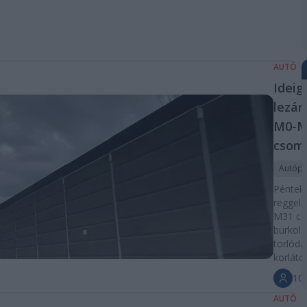
AUTÓ
Ideig
lezár
M0-M
csom
Autópá
Péntek 
reggeli
M31 cs
burkola
torlódá
korláto
10p
AUTÓ