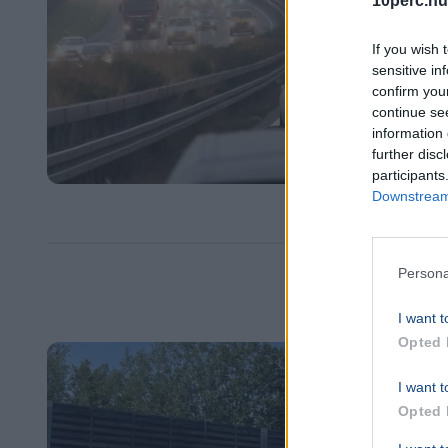
10perc.hu
If you wish 
sensitive in
confirm you
continue se
information 
further disc
participants
Downstream 
Persona
I want t
Opted 
I want t
Opted 