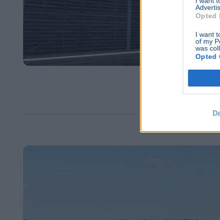
I want 
Advertis
Opted 
I want t
of my P
was col
Opted 
Da