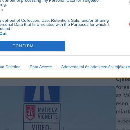
to opt-out of processing my Personal Data for Targeted
Útinfo
ing.
M0
K
In
Egy ka
o opt-out of Collection, Use, Retention, Sale, and/or Sharing
szalagk
ersonal Data that Is Unrelated with the Purposes for which it
lected.
ütközöt
Out
M0-s au
szektor
CONFIRM
forgalm
okozva
10p
ta Deletion
Data Access
Adatvédelmi és adatkezelési tájékozt
AUTÓ
Újab
forga
az M0
esen 
miatt
Autópá
A köve