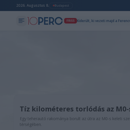
2026. Augusztus 8.
Budapest
Kiderült, ki vezeti majd a Fere
FRISS
Tíz kilométeres torlódás az M0
Egy teherautó rakománya borult az útra az M0-s keleti szek
térségében.