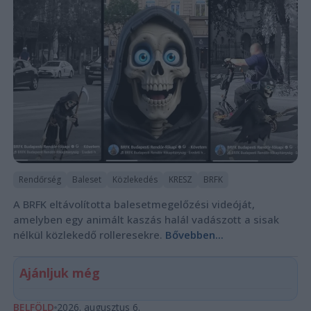
Rendőrség
Baleset
Közlekedés
KRESZ
BRFK
A BRFK eltávolította balesetmegelőzési videóját,
amelyben egy animált kaszás halál vadászott a sisak
nélkül közlekedő rolleresekre.
Bővebben...
Ajánljuk még
BELFÖLD
2026. augusztus 6.