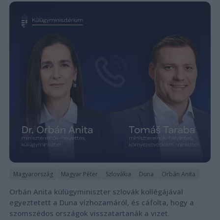
Magyarország
Magyar Péter
Szlovákia
Duna
Orbán Anita
Orbán Anita külügyminiszter szlovák kollégájával
egyeztetett a Duna vízhozamáról, és cáfolta, hogy a
szomszédos országok visszatartanák a vizet.