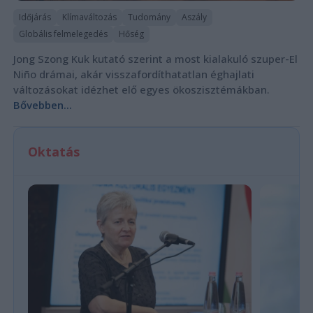
Időjárás
Klímaváltozás
Tudomány
Aszály
Globális felmelegedés
Hőség
Jong Szong Kuk kutató szerint a most kialakuló szuper-El
Niño drámai, akár visszafordíthatatlan éghajlati
változásokat idézhet elő egyes ökoszisztémákban.
Bővebben...
Oktatás