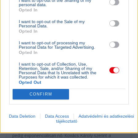
I want to opt-out of the Sharing of my
personal data.
Opted In
GAZDASÁG
I want to opt-out of the Sale of my
Figyelmez
Personal Data.
Opted In
rezsicsök
eurózóná
I want to opt-out of processing my
Personal Data for Targeted Advertising.
Az Amundi 
Opted In
kegyelmi id
kritériumok
I want to opt-out of Collection, Use,
szükségese
Retention, Sale, and/or Sharing of my
Personal Data that Is Unrelated with the
Purposes for which it was collected.
Opted Out
BELFÖLD
CONFIRM
Összeomlás szélén a víziközmű-rendszer:
A teljes éves bevételt a csövek
cseréjére kellene költeni
Data Deletion
Data Access
Adatvédelmi és adatkezelési
tájékoztató
A magyar víziközmű-hálózat közel 80 százaléka
kritikus állapotban van, a csőtörések száma
pedig exponenciálisan nő. Kovács Károly szerint a