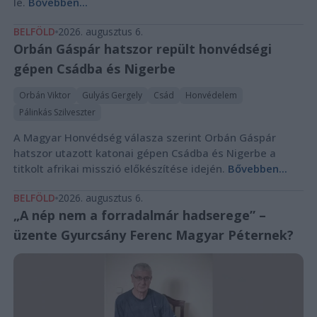
le.
Bővebben...
BELFÖLD
2026. augusztus 6.
Orbán Gáspár hatszor repült honvédségi
gépen Csádba és Nigerbe
Orbán Viktor
Gulyás Gergely
Csád
Honvédelem
Pálinkás Szilveszter
A Magyar Honvédség válasza szerint Orbán Gáspár
hatszor utazott katonai gépen Csádba és Nigerbe a
titkolt afrikai misszió előkészítése idején.
Bővebben...
BELFÖLD
2026. augusztus 6.
„A nép nem a forradalmár hadserege” –
üzente Gyurcsány Ferenc Magyar Péternek?