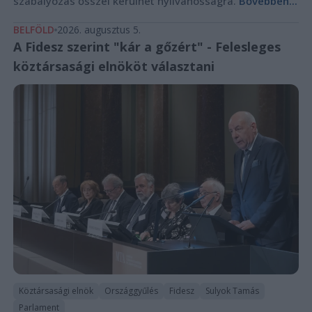
szabályozás ősszel kerülhet nyilvánosságra.
Bővebben...
BELFÖLD
2026. augusztus 5.
A Fidesz szerint "kár a gőzért" - Felesleges
köztársasági elnököt választani
Köztársasági elnök
Országgyűlés
Fidesz
Sulyok Tamás
Parlament