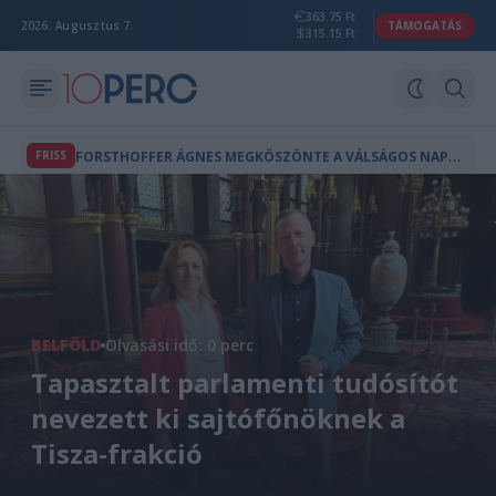
363.75 Ft
2026. Augusztus 7.
TÁMOGATÁS
315.15 Ft
F
ORSTHOFFER ÁGNES MEGKÖSZÖNTE A VÁLSÁGOS NAPOK ENERGIATAKARÉKOSSÁGÁT
FRISS
BELFÖLD
Olvasási idő: 0 perc
Tapasztalt parlamenti tudósítót
nevezett ki sajtófőnöknek a
Tisza-frakció