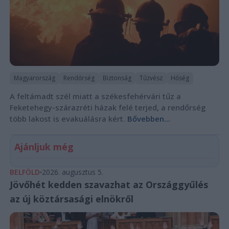
Magyarország
Rendőrség
Biztonság
Tűzvész
Hőség
A feltámadt szél miatt a székesfehérvári tűz a
Feketehegy-szárazréti házak felé terjed, a rendőrség
több lakost is evakuálásra kért.
Bővebben...
Ajánljuk még
BELFÖLD
2026. augusztus 5.
Jövőhét kedden szavazhat az Országgyűlés
az új köztársasági elnökről