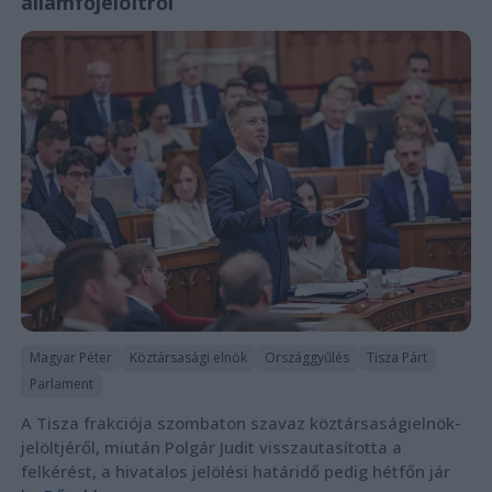
államfőjelöltről
Magyar Péter
Köztársasági elnök
Országgyűlés
Tisza Párt
Parlament
A Tisza frakciója szombaton szavaz köztársaságielnök-
jelöltjéről, miután Polgár Judit visszautasította a
felkérést, a hivatalos jelölési határidő pedig hétfőn jár