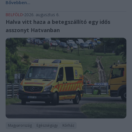
Bővebben...
BELFÖLD
2026. augusztus 6.
Halva vitt haza a betegszállító egy idős
asszonyt Hatvanban
Magyarország
Egészségügy
Kórház