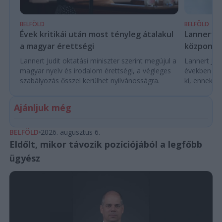
BELFÖLD
BELFÖLD
Évek kritikái után most tényleg átalakul
Lannert Ju
a magyar érettségi
központo
Lannert Judit oktatási miniszter szerint megújul a
Lannert Judi
magyar nyelv és irodalom érettségi, a végleges
években túl
szabályozás ősszel kerülhet nyilvánosságra.
ki, ennek m
Ajánljuk még
BELFÖLD
2026. augusztus 6.
Eldőlt, mikor távozik pozíciójából a legfőbb
ügyész