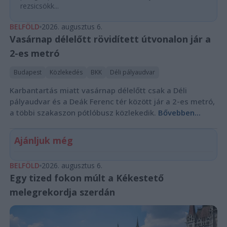
rezsicsökk...
BELFÖLD
2026. augusztus 6.
Vasárnap délelőtt rövidített útvonalon jár a
2-es metró
Budapest
Közlekedés
BKK
Déli pályaudvar
Karbantartás miatt vasárnap délelőtt csak a Déli
pályaudvar és a Deák Ferenc tér között jár a 2-es metró,
a többi szakaszon pótlóbusz közlekedik.
Bővebben...
Ajánljuk még
BELFÖLD
2026. augusztus 6.
Egy tized fokon múlt a Kékestető
melegrekordja szerdán