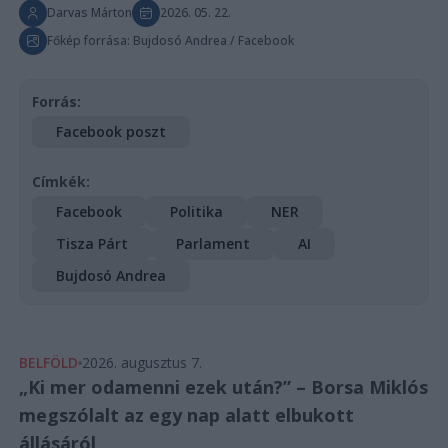
Darvas Márton
2026. 05. 22.
Főkép forrása: Bujdosó Andrea / Facebook
Forrás:
Facebook poszt
Címkék:
Facebook
Politika
NER
Tisza Párt
Parlament
AI
Bujdosó Andrea
BELFÖLD
2026. augusztus 7.
„Ki mer odamenni ezek után?” – Borsa Miklós
megszólalt az egy nap alatt elbukott
állásáról