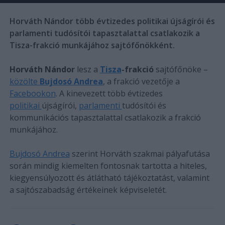
Horváth Nándor több évtizedes politikai újságírói és
parlamenti tudósítói tapasztalattal csatlakozik a
Tisza-frakció munkájához sajtófőnökként.
Horváth Nándor
lesz a
Tisza
-frakció
sajtófőnöke –
közölte
Bujdosó Andrea
, a frakció vezetője a
Facebookon
. A kinevezett több évtizedes
politikai
újságírói,
parlamenti
tudósítói és
kommunikációs tapasztalattal csatlakozik a frakció
munkájához.
Bujdosó Andrea
szerint Horváth szakmai pályafutása
során mindig kiemelten fontosnak tartotta a hiteles,
kiegyensúlyozott és átlátható tájékoztatást, valamint
a sajtószabadság értékeinek képviseletét.