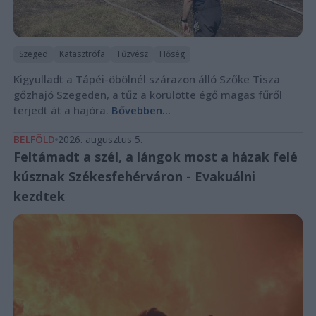
Szeged
Katasztrófa
Tűzvész
Hőség
Kigyulladt a Tápéi-öbölnél szárazon álló Szőke Tisza
gőzhajó Szegeden, a tűz a körülötte égő magas fűről
terjedt át a hajóra.
Bővebben...
BELFÖLD
2026. augusztus 5.
Feltámadt a szél, a lángok most a házak felé
kúsznak Székesfehérváron - Evakuálni
kezdtek