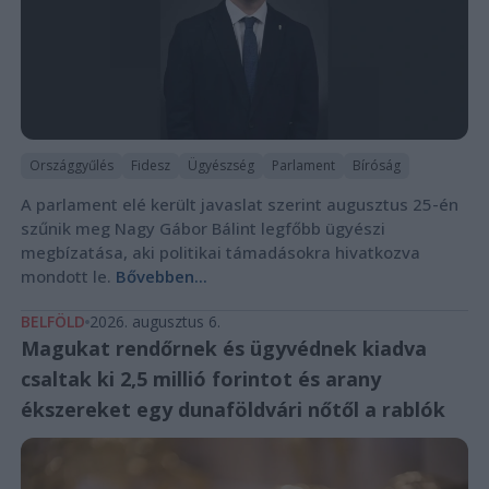
Országgyűlés
Fidesz
Ügyészség
Parlament
Bíróság
A parlament elé került javaslat szerint augusztus 25-én
szűnik meg Nagy Gábor Bálint legfőbb ügyészi
megbízatása, aki politikai támadásokra hivatkozva
mondott le.
Bővebben...
BELFÖLD
2026. augusztus 6.
Magukat rendőrnek és ügyvédnek kiadva
csaltak ki 2,5 millió forintot és arany
ékszereket egy dunaföldvári nőtől a rablók