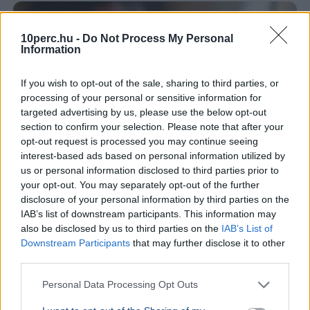
10perc.hu -
Do Not Process My Personal
Information
If you wish to opt-out of the sale, sharing to third parties, or
processing of your personal or sensitive information for
targeted advertising by us, please use the below opt-out
section to confirm your selection. Please note that after your
opt-out request is processed you may continue seeing
interest-based ads based on personal information utilized by
us or personal information disclosed to third parties prior to
your opt-out. You may separately opt-out of the further
disclosure of your personal information by third parties on the
Egy férfit korábbi ittas vezetése miatt idéztek be
IAB’s list of downstream participants. This information may
also be disclosed by us to third parties on the
IAB’s List of
kihallgatásra Gödöllőre, ám a gödöllői rendőrök az
Downstream Participants
that may further disclose it to other
odavezető úton ismét ittas állapotban állították meg.
third parties.
Bővebben...
Personal Data Processing Opt Outs
Rezsicsökkentés