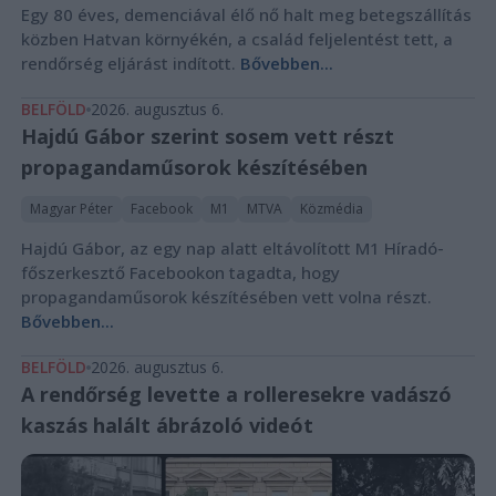
Egy 80 éves, demenciával élő nő halt meg betegszállítás
közben Hatvan környékén, a család feljelentést tett, a
rendőrség eljárást indított.
Bővebben...
BELFÖLD
2026. augusztus 6.
Hajdú Gábor szerint sosem vett részt
propagandaműsorok készítésében
Magyar Péter
Facebook
M1
MTVA
Közmédia
Hajdú Gábor, az egy nap alatt eltávolított M1 Híradó-
főszerkesztő Facebookon tagadta, hogy
propagandaműsorok készítésében vett volna részt.
Bővebben...
BELFÖLD
2026. augusztus 6.
A rendőrség levette a rolleresekre vadászó
kaszás halált ábrázoló videót