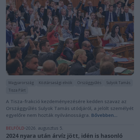
Magyarország
Köztársasági elnök
Országgyűlés
Sulyok Tamás
Tisza Párt
A Tisza-frakció kezdeményezésére kedden szavaz az
Országgyűlés Sulyok Tamás utódjáról, a jelölt személyét
egyelőre nem hozták nyilvánosságra.
Bővebben...
BELFÖLD
2026. augusztus 5.
2024 nyara után árvíz jött, idén is hasonló