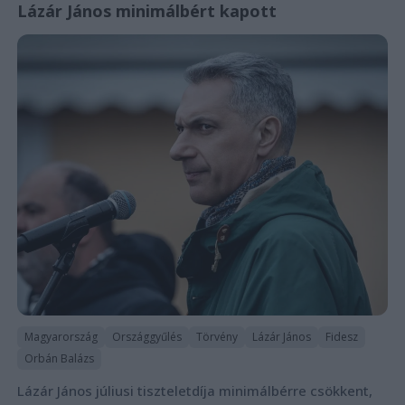
Lázár János minimálbért kapott
Magyarország
Országgyűlés
Törvény
Lázár János
Fidesz
Orbán Balázs
Lázár János júliusi tiszteletdíja minimálbérre csökkent,