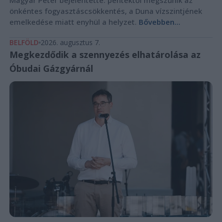
Magyar Péter bejelentette: péntektől megszűnik az
önkéntes fogyasztáscsökkentés, a Duna vízszintjének
emelkedése miatt enyhül a helyzet.
Bővebben...
BELFÖLD
2026. augusztus 7.
Megkezdődik a szennyezés elhatárolása az
Óbudai Gázgyárnál