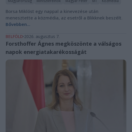
Magyarország
Miniszterelnök
Magyar Péter
M1
Közmédia
Borsa Miklóst egy nappal a kinevezése után
menesztette a közmédia, az esetről a Blikknek beszélt.
Bővebben...
BELFÖLD
2026. augusztus 7.
Forsthoffer Ágnes megköszönte a válságos
napok energiatakarékosságát