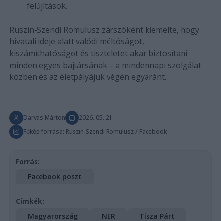
felújítások.
Ruszin-Szendi Romulusz zárszóként kiemelte, hogy
hivatali ideje alatt valódi méltóságot,
kiszámíthatóságot és tiszteletet akar biztosítani
minden egyes bajtársának – a mindennapi szolgálat
közben és az életpályájuk végén egyaránt.
Darvas Márton
2026. 05. 21.
Főkép forrása: Ruszin-Szendi Romulusz / Facebook
Forrás:
Facebook poszt
Címkék:
Magyarország
NER
Tisza Párt