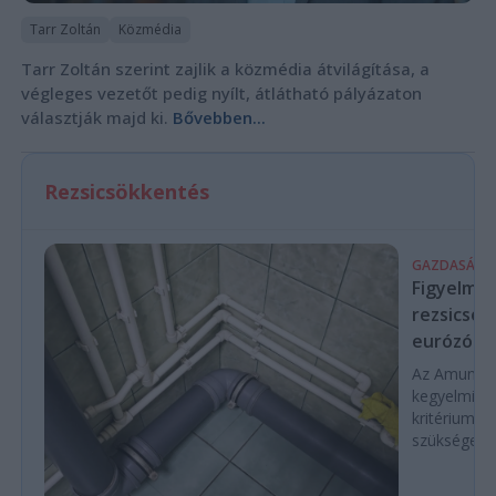
Tarr Zoltán
Közmédia
Tarr Zoltán szerint zajlik a közmédia átvilágítása, a
végleges vezetőt pedig nyílt, átlátható pályázaton
választják majd ki.
Bővebben...
Rezsicsökkentés
GAZDASÁG
Figyelmez
rezsicsök
eurózóná
Az Amundi 
kegyelmi id
kritériumok
szükségese