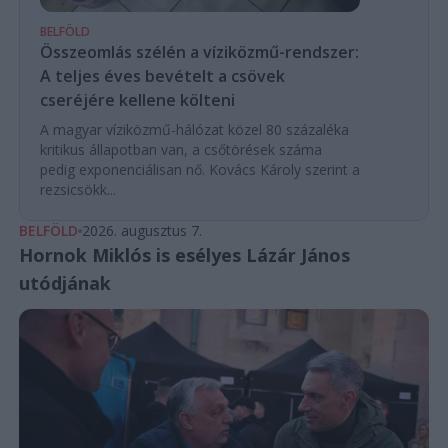
BELFÖLD
Összeomlás szélén a víziközmű-rendszer:
A teljes éves bevételt a csövek
cseréjére kellene költeni
A magyar víziközmű-hálózat közel 80 százaléka
kritikus állapotban van, a csőtörések száma
pedig exponenciálisan nő. Kovács Károly szerint a
rezsicsökk...
BELFÖLD
2026. augusztus 7.
Hornok Miklós is esélyes Lázár János
utódjának