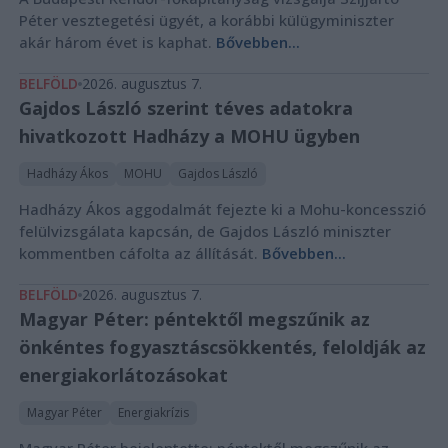
Péter vesztegetési ügyét, a korábbi külügyminiszter
akár három évet is kaphat.
Bővebben...
BELFÖLD
2026. augusztus 7.
Gajdos László szerint téves adatokra
hivatkozott Hadházy a MOHU ügyben
Hadházy Ákos
MOHU
Gajdos László
Hadházy Ákos aggodalmát fejezte ki a Mohu-koncesszió
felülvizsgálata kapcsán, de Gajdos László miniszter
kommentben cáfolta az állítását.
Bővebben...
BELFÖLD
2026. augusztus 7.
Magyar Péter: péntektől megszűnik az
önkéntes fogyasztáscsökkentés, feloldják az
energiakorlátozásokat
Magyar Péter
Energiakrízis