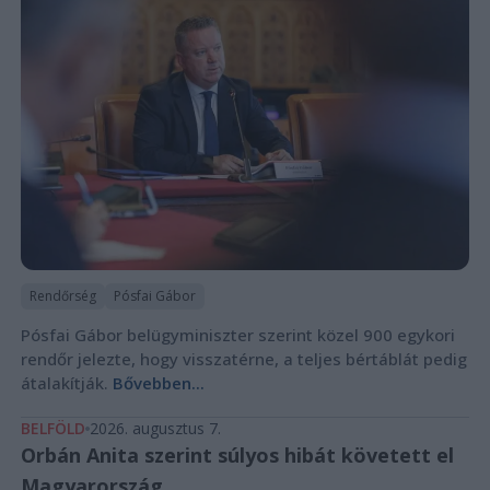
Rendőrség
Pósfai Gábor
Pósfai Gábor belügyminiszter szerint közel 900 egykori
rendőr jelezte, hogy visszatérne, a teljes bértáblát pedig
átalakítják.
Bővebben...
BELFÖLD
2026. augusztus 7.
Orbán Anita szerint súlyos hibát követett el
Magyarország