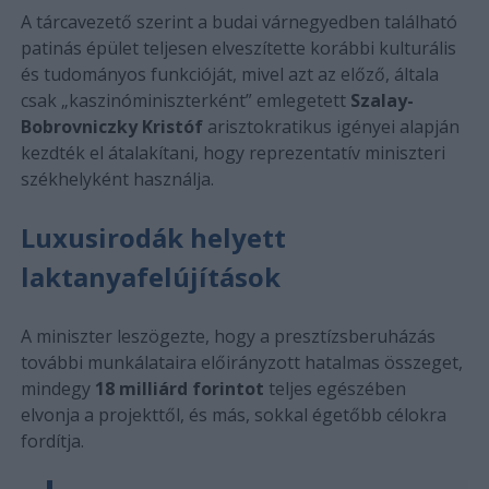
A tárcavezető szerint a budai várnegyedben található
patinás épület teljesen elveszítette korábbi kulturális
és tudományos funkcióját, mivel azt az előző, általa
csak „kaszinóminiszterként” emlegetett
Szalay-
Bobrovniczky Kristóf
arisztokratikus igényei alapján
kezdték el átalakítani, hogy reprezentatív miniszteri
székhelyként használja.
Luxusirodák helyett
laktanyafelújítások
A miniszter leszögezte, hogy a presztízsberuházás
további munkálataira előirányzott hatalmas összeget,
mindegy
18 milliárd forintot
teljes egészében
elvonja a projekttől, és más, sokkal égetőbb célokra
fordítja.