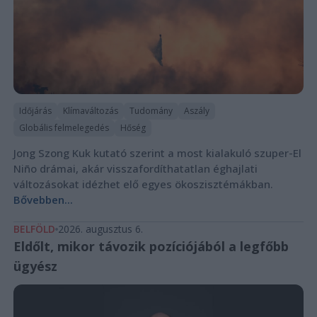
Időjárás
Klímaváltozás
Tudomány
Aszály
Globális felmelegedés
Hőség
Jong Szong Kuk kutató szerint a most kialakuló szuper-El
Niño drámai, akár visszafordíthatatlan éghajlati
változásokat idézhet elő egyes ökoszisztémákban.
Bővebben...
BELFÖLD
2026. augusztus 6.
Eldőlt, mikor távozik pozíciójából a legfőbb
ügyész