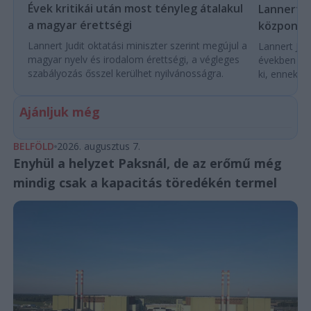
Évek kritikái után most tényleg átalakul
Lannert Ju
a magyar érettségi
központo
Lannert Judit oktatási miniszter szerint megújul a
Lannert Judi
magyar nyelv és irodalom érettségi, a végleges
években túl
szabályozás ősszel kerülhet nyilvánosságra.
ki, ennek m
Ajánljuk még
BELFÖLD
2026. augusztus 7.
Enyhül a helyzet Paksnál, de az erőmű még
mindig csak a kapacitás töredékén termel