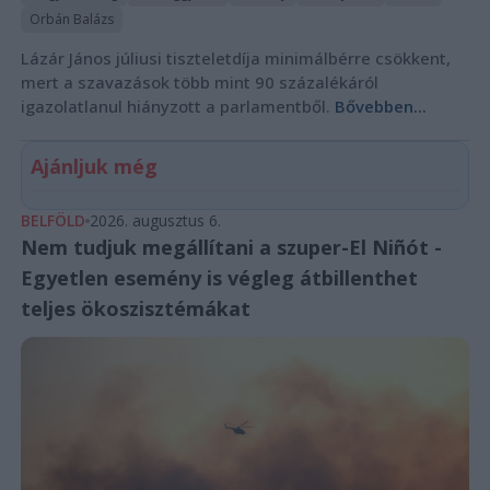
Orbán Balázs
Lázár János júliusi tiszteletdíja minimálbérre csökkent,
mert a szavazások több mint 90 százalékáról
igazolatlanul hiányzott a parlamentből.
Bővebben...
Ajánljuk még
BELFÖLD
2026. augusztus 6.
Nem tudjuk megállítani a szuper-El Niñót -
Egyetlen esemény is végleg átbillenthet
teljes ökoszisztémákat