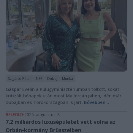
Szijjártó Péter
NER
Dubaj
Munka
Gáspár Evelin a Külügyminisztériumban töltött, sokat
kritizált hónapok után most Mallorcán pihen, idén már
Dubajban és Törökországban is járt.
Bővebben...
BELFÖLD
2026. augusztus 7.
7,2 milliárdos luxusépületet vett volna az
Orbán-kormány Brüsszelben