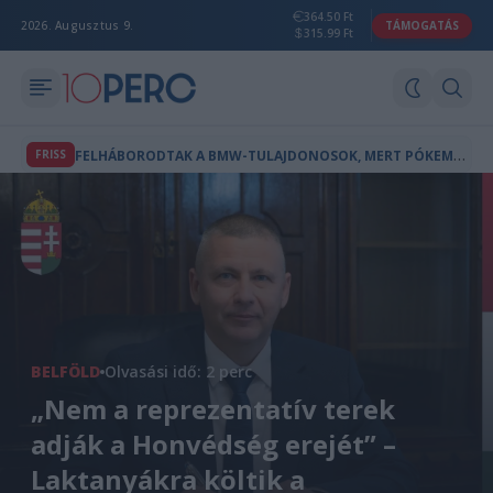
364.50 Ft
2026. Augusztus 9.
TÁMOGATÁS
315.99 Ft
F
ELHÁBORODTAK A BMW-TULAJDONOSOK, MERT PÓKEMBER-REKLÁM JELENT MEG AZ AUTÓIK FEDÉLZETI KÉPERNYŐJÉN
FRISS
BELFÖLD
Olvasási idő: 2 perc
„Nem a reprezentatív terek
adják a Honvédség erejét” –
Laktanyákra költik a