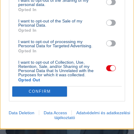
I want to opt-out of the Sharing of my
Magyar Péter szerint nem lesz meglepetés a
personal data.
Opted In
köztársasági elnökjelöltek neveiben, a parlament
kedden választ a három jelölt közül.
Bővebben...
I want to opt-out of the Sale of my
Personal Data.
BELFÖLD
2026. augusztus 7.
Opted In
Online felületen várják a javaslatokat a
I want to opt-out of processing my
közmédia megújításához
Personal Data for Targeted Advertising.
Opted In
I want to opt-out of Collection, Use,
Retention, Sale, and/or Sharing of my
Personal Data that Is Unrelated with the
Purposes for which it was collected.
Opted Out
CONFIRM
Data Deletion
Data Access
Adatvédelmi és adatkezelési
tájékoztató