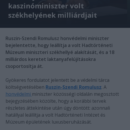
kaszinóminiszter volt
székhelyének milliárdjait
Ruszin-Szendi Romulusz honvédelmi miniszter
bejelentette, hogy leállítja a volt Hadtörténeti
Múzeum miniszteri székhellyé alakítását, és a 18
milliárdos keretet laktanyafelújításokra
csoportosítja át.
Gyökeres fordulatot jelentett be a védelmi tárca
költségvetésében
Ruszin-Szendi Romulusz
. A
honvédelmi
miniszter közösségi oldalán megosztott
bejegyzésében közölte, hogy a korábbi tervek
részletes áttekintése után úgy döntött: azonnali
hatállyal leállítja a volt Hadtörténeti Intézet és
Múzeum épületének luxusberuházását.