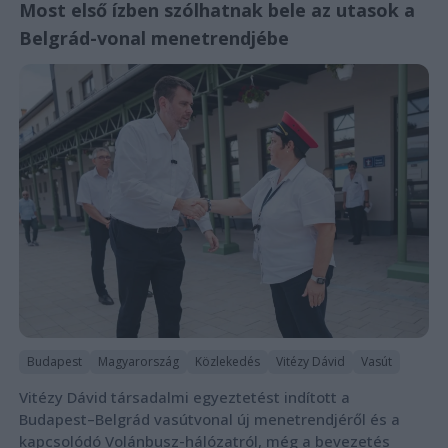
Most első ízben szólhatnak bele az utasok a
Belgrád-vonal menetrendjébe
Budapest
Magyarország
Közlekedés
Vitézy Dávid
Vasút
Vitézy Dávid társadalmi egyeztetést indított a
Budapest–Belgrád vasútvonal új menetrendjéről és a
kapcsolódó Volánbusz-hálózatról, még a bevezetés