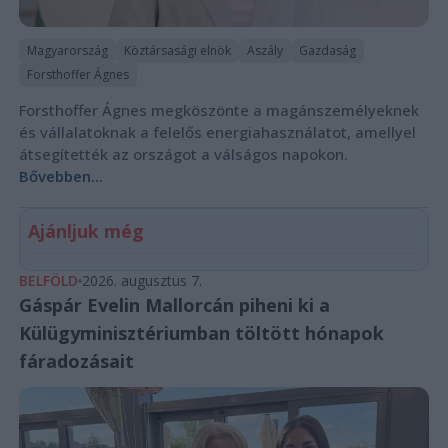
Magyarország
Köztársasági elnök
Aszály
Gazdaság
Forsthoffer Ágnes
Forsthoffer Ágnes megköszönte a magánszemélyeknek
és vállalatoknak a felelős energiahasználatot, amellyel
átsegítették az országot a válságos napokon.
Bővebben...
Ajánljuk még
BELFÖLD
2026. augusztus 7.
Gáspár Evelin Mallorcán piheni ki a
Külügyminisztériumban töltött hónapok
fáradozásait