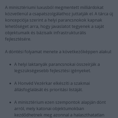
A minisztériumi luxusból megmentett milliárdokat
közvetlenül a csapatszolgálathoz juttatják el. A tárca új
koncepciója szerint a helyi parancsnokok kapnak
lehetőséget arra, hogy javaslatot tegyenek a saját
objektumaik és bázisaik infrastrukturális
fejlesztésére.
A döntési folyamat menete a következőképpen alakul:
A helyi laktanyák parancsnokai összeírják a
legszükségesebb fejlesztési igényeket.
A Honvéd Vezérkar elkészíti a szakmai
állásfoglalását és prioritási listáját.
A minisztérium ezen szempontok alapján dönt
arról, mely katonai objektumokban
kezdődhetnek meg azonnal a halaszthatatlan