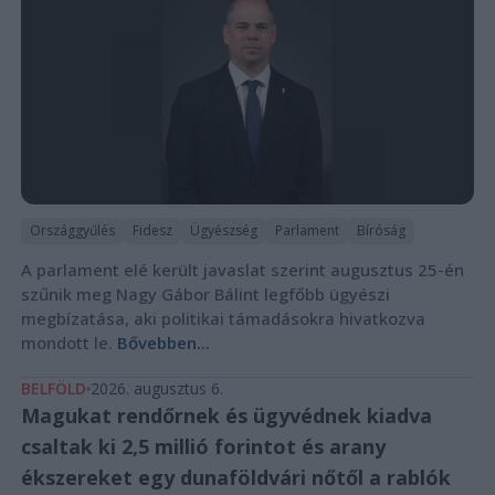
Országgyűlés
Fidesz
Ügyészség
Parlament
Bíróság
A parlament elé került javaslat szerint augusztus 25-én
szűnik meg Nagy Gábor Bálint legfőbb ügyészi
megbízatása, aki politikai támadásokra hivatkozva
mondott le.
Bővebben...
BELFÖLD
2026. augusztus 6.
Magukat rendőrnek és ügyvédnek kiadva
csaltak ki 2,5 millió forintot és arany
ékszereket egy dunaföldvári nőtől a rablók