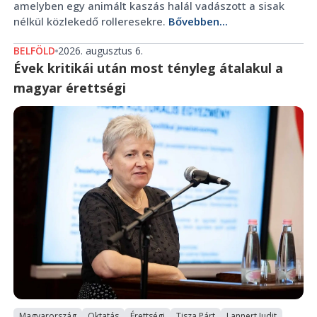
amelyben egy animált kaszás halál vadászott a sisak
nélkül közlekedő rolleresekre.
Bővebben...
BELFÖLD
2026. augusztus 6.
Évek kritikái után most tényleg átalakul a
magyar érettségi
Magyarország
Oktatás
Érettségi
Tisza Párt
Lannert Judit