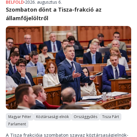
BELFÖLD
2026. augusztus 6.
Szombaton dönt a Tisza-frakció az
államfőjelöltről
Magyar Péter
Köztársasági elnök
Országgyűlés
Tisza Párt
Parlament
A Tisza frakciója szombaton szavaz köztársaságielnök-