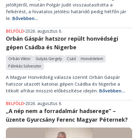
jelöltjéről, miután Polgár Judit visszautasította a
felkérést, a hivatalos jelölési határidő pedig hétfőn jár
le.
Bővebben...
BELFÖLD
2026. augusztus 6.
Orbán Gáspár hatszor repült honvédségi
gépen Csádba és Nigerbe
Orbán Viktor
Gulyás Gergely
Csád
Honvédelem
Pálinkás Szilveszter
A Magyar Honvédség válasza szerint Orbán Gáspár
hatszor utazott katonai gépen Csádba és Nigerbe a
titkolt afrikai misszió előkészítése idején.
Bővebben...
BELFÖLD
2026. augusztus 6.
„A nép nem a forradalmár hadserege” –
üzente Gyurcsány Ferenc Magyar Péternek?