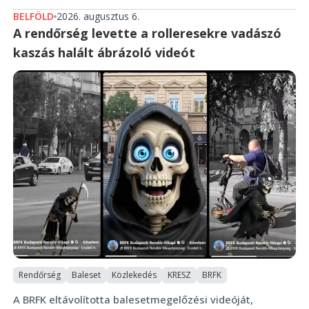
BELFÖLD
2026. augusztus 6.
A rendőrség levette a rolleresekre vadászó
kaszás halált ábrázoló videót
Rendőrség
Baleset
Közlekedés
KRESZ
BRFK
A BRFK eltávolította balesetmegelőzési videóját,