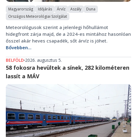
Magyarország
Időjárás
Árvíz
Aszály
Duna
Országos Meteorológiai Szolgálat
Meteorológusok szerint a jelenlegi hőhullámot
hidegfront zárja majd, de a 2024-es mintához hasonlóan
ősszel akár heves csapadék, sőt árvíz is jöhet.
Bővebben...
BELFÖLD
2026. augusztus 5.
58 fokosra hevültek a sínek, 282 kilométeren
lassít a MÁV