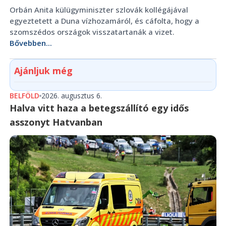
Orbán Anita külügyminiszter szlovák kollégájával
egyeztetett a Duna vízhozamáról, és cáfolta, hogy a
szomszédos országok visszatartanák a vizet.
Bővebben...
Ajánljuk még
BELFÖLD
2026. augusztus 6.
Halva vitt haza a betegszállító egy idős
asszonyt Hatvanban