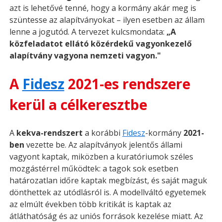
azt is lehetővé tenné, hogy a kormány akár meg is
szüntesse az alapítványokat – ilyen esetben az állam
lenne a jogutód. A tervezet kulcsmondata:
„A
közfeladatot ellátó közérdekű vagyonkezelő
alapítvány vagyona nemzeti vagyon."
A
Fidesz
2021-es rendszere
kerül a célkeresztbe
A
kekva-rendszert
a korábbi
Fidesz
-kormány
2021-
ben
vezette be. Az alapítványok jelentős állami
vagyont kaptak, miközben a kuratóriumok széles
mozgástérrel működtek: a tagok sok esetben
határozatlan időre kaptak megbízást, és saját maguk
dönthettek az utódlásról is. A modellváltó egyetemek
az elmúlt években több kritikát is kaptak az
átláthatóság és az uniós források kezelése miatt. Az