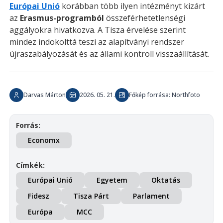
Európai Unió
korábban több ilyen intézményt kizárt
az
Erasmus-programból
összeférhetetlenségi
aggályokra hivatkozva. A Tisza érvelése szerint
mindez indokolttá teszi az alapítványi rendszer
újraszabályozását és az állami kontroll visszaállítását.
Darvas Márton
2026. 05. 21.
Főkép forrása: Northfoto
Forrás:
Economx
Címkék:
Európai Unió
Egyetem
Oktatás
Fidesz
Tisza Párt
Parlament
Európa
MCC