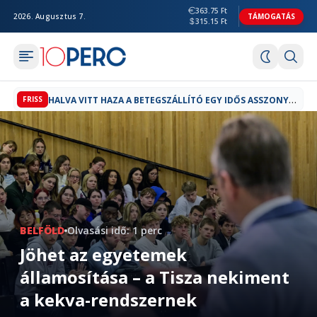
363.75 Ft
2026. Augusztus 7.
TÁMOGATÁS
315.15 Ft
H
ALVA VITT HAZA A BETEGSZÁLLÍTÓ EGY IDŐS ASSZONYT HATVANBAN
FRISS
BELFÖLD
Olvasási idő: 1 perc
Jöhet az egyetemek
államosítása – a Tisza nekiment
a kekva-rendszernek