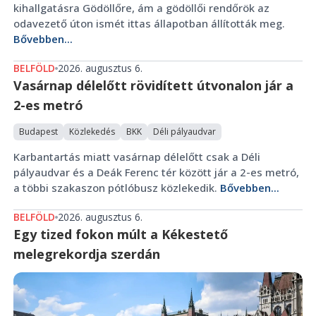
kihallgatásra Gödöllőre, ám a gödöllői rendőrök az
odavezető úton ismét ittas állapotban állították meg.
Bővebben...
BELFÖLD
2026. augusztus 6.
Vasárnap délelőtt rövidített útvonalon jár a
2-es metró
Budapest
Közlekedés
BKK
Déli pályaudvar
Karbantartás miatt vasárnap délelőtt csak a Déli
pályaudvar és a Deák Ferenc tér között jár a 2-es metró,
a többi szakaszon pótlóbusz közlekedik.
Bővebben...
BELFÖLD
2026. augusztus 6.
Egy tized fokon múlt a Kékestető
melegrekordja szerdán