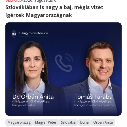
BELFÖLD
2026. augusztus 6.
Szlovákiában is nagy a baj, mégis vizet
ígértek Magyarországnak
Magyarország
Magyar Péter
Szlovákia
Duna
Orbán Anita