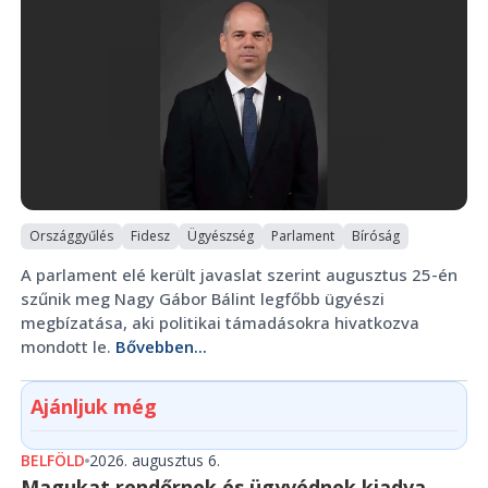
Országgyűlés
Fidesz
Ügyészség
Parlament
Bíróság
A parlament elé került javaslat szerint augusztus 25-én
szűnik meg Nagy Gábor Bálint legfőbb ügyészi
megbízatása, aki politikai támadásokra hivatkozva
mondott le.
Bővebben...
Ajánljuk még
BELFÖLD
2026. augusztus 6.
Magukat rendőrnek és ügyvédnek kiadva