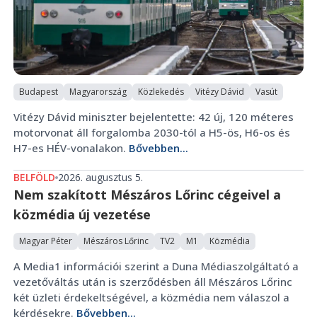
Budapest
Magyarország
Közlekedés
Vitézy Dávid
Vasút
Vitézy Dávid miniszter bejelentette: 42 új, 120 méteres
motorvonat áll forgalomba 2030-tól a H5-ös, H6-os és
H7-es HÉV-vonalakon.
Bővebben...
BELFÖLD
2026. augusztus 5.
Nem szakított Mészáros Lőrinc cégeivel a
közmédia új vezetése
Magyar Péter
Mészáros Lőrinc
TV2
M1
Közmédia
A Media1 információi szerint a Duna Médiaszolgáltató a
vezetőváltás után is szerződésben áll Mészáros Lőrinc
két üzleti érdekeltségével, a közmédia nem válaszol a
kérdésekre.
Bővebben...