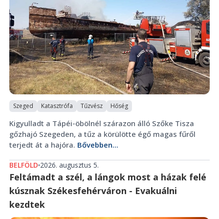
Szeged
Katasztrófa
Tűzvész
Hőség
Kigyulladt a Tápéi-öbölnél szárazon álló Szőke Tisza
gőzhajó Szegeden, a tűz a körülötte égő magas fűről
terjedt át a hajóra.
Bővebben...
BELFÖLD
2026. augusztus 5.
Feltámadt a szél, a lángok most a házak felé
kúsznak Székesfehérváron - Evakuálni
kezdtek