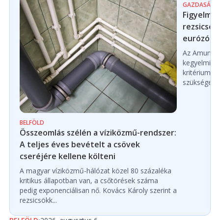
GAZDASÁG
Figyelmez
rezsicsök
eurózóná
Az Amundi 
kegyelmi id
kritériumok
szükségese
BELFÖLD
Összeomlás szélén a víziközmű-rendszer:
A teljes éves bevételt a csövek
cseréjére kellene költeni
A magyar víziközmű-hálózat közel 80 százaléka
kritikus állapotban van, a csőtörések száma
pedig exponenciálisan nő. Kovács Károly szerint a
rezsicsökk...