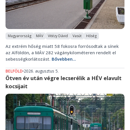
Magyarország
MÁV
Vitézy Dávid
Vasút
Hőség
Az extrém hőség miatt 58 fokosra forrósodtak a sínek
az Alföldön, a MÁV 282 vágánykilométeren rendelt el
sebességkorlátozást.
Bővebben...
BELFÖLD
2026. augusztus 5.
Ötven év után végre lecserélik a HÉV elavult
kocsijait