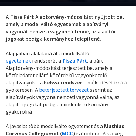
A Tisza Párt Alaptörvény-módosítást nyújtott be,
amely a modellváltó egyetemek alapítványi
vagyonát nemzeti vagyonná tenné, az alapítói
jogokat pedig a kormányhoz telepítené.
Alapjaiban alakítaná át a modellváltó
egyetemek
rendszerét a
Tisza Párt
: a párt
Alaptörvény-módosítást terjesztett be, amely a
közfeladatot ellátó közérdekű vagyonkezelő
alapítványok – a
kekva-rendszer
– működését írná át
gyökeresen. A
beterjesztett tervezet
szerint az
alapítványok vagyona nemzeti vagyonná válna, az
alapítói jogokat pedig a mindenkori kormány
gyakorolná.
A javaslat több modellváltó egyetemet és a
Mathias
Corvinus Collegiumot (
MCC
)
is érintené. A szöveg