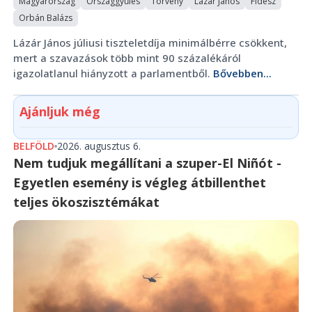
Magyarország
Országgyűlés
Törvény
Lázár János
Fidesz
Orbán Balázs
Lázár János júliusi tiszteletdíja minimálbérre csökkent,
mert a szavazások több mint 90 százalékáról
igazolatlanul hiányzott a parlamentből.
Bővebben...
Ajánljuk még
BELFÖLD
2026. augusztus 6.
Nem tudjuk megállítani a szuper-El Niñót -
Egyetlen esemény is végleg átbillenthet
teljes ökoszisztémákat