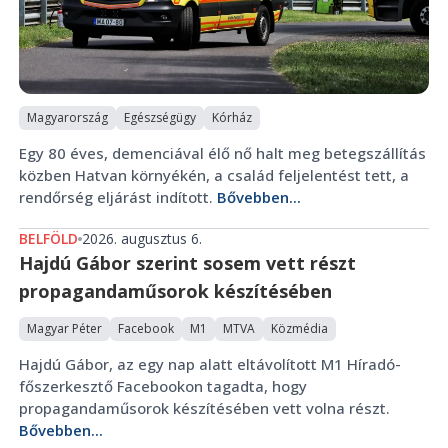
Magyarország
Egészségügy
Kórház
Egy 80 éves, demenciával élő nő halt meg betegszállítás
közben Hatvan környékén, a család feljelentést tett, a
rendőrség eljárást indított.
Bővebben...
BELFÖLD
2026. augusztus 6.
Hajdú Gábor szerint sosem vett részt
propagandaműsorok készítésében
Magyar Péter
Facebook
M1
MTVA
Közmédia
Hajdú Gábor, az egy nap alatt eltávolított M1 Híradó-
főszerkesztő Facebookon tagadta, hogy
propagandaműsorok készítésében vett volna részt.
Bővebben...