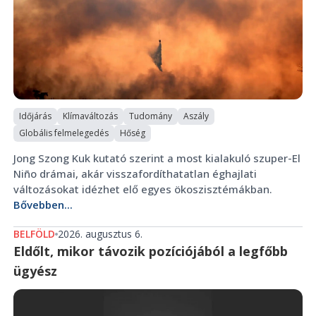
Időjárás
Klímaváltozás
Tudomány
Aszály
Globális felmelegedés
Hőség
Jong Szong Kuk kutató szerint a most kialakuló szuper-El
Niño drámai, akár visszafordíthatatlan éghajlati
változásokat idézhet elő egyes ökoszisztémákban.
Bővebben...
BELFÖLD
2026. augusztus 6.
Eldőlt, mikor távozik pozíciójából a legfőbb
ügyész