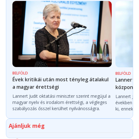
BELFÖLD
BELFÖLD
Évek kritikái után most tényleg átalakul
Lannert Ju
a magyar érettségi
központo
Lannert Judit oktatási miniszter szerint megújul a
Lannert Judi
magyar nyelv és irodalom érettségi, a végleges
években túl
szabályozás ősszel kerülhet nyilvánosságra.
ki, ennek m
Ajánljuk még