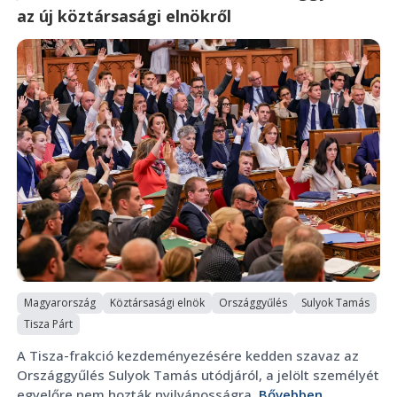
az új köztársasági elnökről
Magyarország
Köztársasági elnök
Országgyűlés
Sulyok Tamás
Tisza Párt
A Tisza-frakció kezdeményezésére kedden szavaz az
Országgyűlés Sulyok Tamás utódjáról, a jelölt személyét
egyelőre nem hozták nyilvánosságra.
Bővebben...