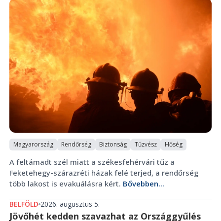
Magyarország
Rendőrség
Biztonság
Tűzvész
Hőség
A feltámadt szél miatt a székesfehérvári tűz a
Feketehegy-szárazréti házak felé terjed, a rendőrség
több lakost is evakuálásra kért.
Bővebben...
BELFÖLD
2026. augusztus 5.
Jövőhét kedden szavazhat az Országgyűlés