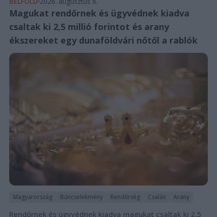
BELFÖLD
2026. augusztus 6.
Magukat rendőrnek és ügyvédnek kiadva
csaltak ki 2,5 millió forintot és arany
ékszereket egy dunaföldvári nőtől a rablók
Magyarország
Bűncselekmény
Rendőrség
Csalás
Arany
Rendőrnek és ügyvédnek kiadva magukat csaltak ki 2,5