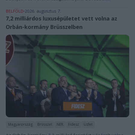
BELFÖLD
2026. augusztus 7.
7,2 milliárdos luxusépületet vett volna az
Orbán-kormány Brüsszelben
Magyarország
Brüsszel
NER
Fidesz
Üzlet
Az Orbán-kormány 7,2 milliárd forintért vásárolt volna