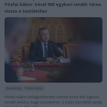
Pósfai Gábor: közel 900 egykori rendőr térne
vissza a testülethez
Rendőrség
Pósfai Gábor
Pósfai Gábor belügyminiszter szerint közel 900 egykori
rendőr jelezte, hogy visszatérne, a teljes bértáblát pedig