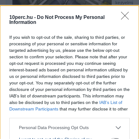
kegyelmi id
kritériumok
szükségese
10perc.hu -
Do Not Process My Personal
Information
If you wish to opt-out of the sale, sharing to third parties, or
BELFÖLD
processing of your personal or sensitive information for
Összeomlás szélén a víziközmű-rendszer:
targeted advertising by us, please use the below opt-out
A teljes éves bevételt a csövek
section to confirm your selection. Please note that after your
cseréjére kellene költeni
opt-out request is processed you may continue seeing
interest-based ads based on personal information utilized by
A magyar víziközmű-hálózat közel 80 százaléka
us or personal information disclosed to third parties prior to
kritikus állapotban van, a csőtörések száma
your opt-out. You may separately opt-out of the further
pedig exponenciálisan nő. Kovács Károly szerint a
disclosure of your personal information by third parties on the
rezsicsökk...
IAB’s list of downstream participants. This information may
BELFÖLD
2026. augusztus 7.
also be disclosed by us to third parties on the
IAB’s List of
Downstream Participants
that may further disclose it to other
Hornok Miklós is esélyes Lázár János
third parties.
utódjának
Personal Data Processing Opt Outs