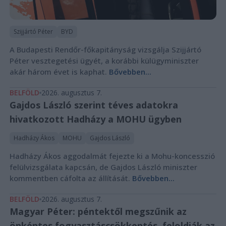
Szijjártó Péter
BYD
A Budapesti Rendőr-főkapitányság vizsgálja Szijjártó
Péter vesztegetési ügyét, a korábbi külügyminiszter
akár három évet is kaphat.
Bővebben...
BELFÖLD
2026. augusztus 7.
Gajdos László szerint téves adatokra
hivatkozott Hadházy a MOHU ügyben
Hadházy Ákos
MOHU
Gajdos László
Hadházy Ákos aggodalmát fejezte ki a Mohu-koncesszió
felülvizsgálata kapcsán, de Gajdos László miniszter
kommentben cáfolta az állítását.
Bővebben...
BELFÖLD
2026. augusztus 7.
Magyar Péter: péntektől megszűnik az
önkéntes fogyasztáscsökkentés, feloldják az