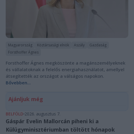
Magyarország
Köztársasági elnök
Aszály
Gazdaság
Forsthoffer Ágnes
Forsthoffer Ágnes megköszönte a magánszemélyeknek
és vállalatoknak a felelős energiahasználatot, amellyel
átsegítették az országot a válságos napokon.
Bővebben...
Ajánljuk még
BELFÖLD
2026. augusztus 7.
Gáspár Evelin Mallorcán piheni ki a
Külügyminisztériumban töltött hónapok