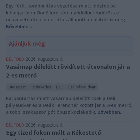
Egy férfit korábbi ittas vezetése miatt idéztek be
kihallgatásra Gödöllőre, ám a gödöllői rendőrök az
odavezető úton ismét ittas állapotban állították meg.
Bővebben...
Ajánljuk még
BELFÖLD
2026. augusztus 6.
Vasárnap délelőtt rövidített útvonalon jár a
2-es metró
Budapest
Közlekedés
BKK
Déli pályaudvar
Karbantartás miatt vasárnap délelőtt csak a Déli
pályaudvar és a Deák Ferenc tér között jár a 2-es metró,
a többi szakaszon pótlóbusz közlekedik.
Bővebben...
BELFÖLD
2026. augusztus 6.
Egy tized fokon múlt a Kékestető