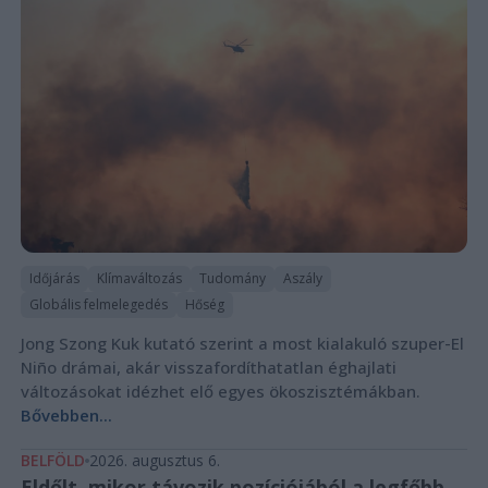
Időjárás
Klímaváltozás
Tudomány
Aszály
Globális felmelegedés
Hőség
Jong Szong Kuk kutató szerint a most kialakuló szuper-El
Niño drámai, akár visszafordíthatatlan éghajlati
változásokat idézhet elő egyes ökoszisztémákban.
Bővebben...
BELFÖLD
2026. augusztus 6.
Eldőlt, mikor távozik pozíciójából a legfőbb