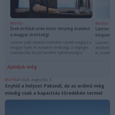
BELFÖLD
BELFÖLD
Évek kritikái után most tényleg átalakul
Lannert Ju
a magyar érettségi
központo
Lannert Judit oktatási miniszter szerint megújul a
Lannert Judi
magyar nyelv és irodalom érettségi, a végleges
években túl
szabályozás ősszel kerülhet nyilvánosságra.
ki, ennek m
Ajánljuk még
BELFÖLD
2026. augusztus 7.
Enyhül a helyzet Paksnál, de az erőmű még
mindig csak a kapacitás töredékén termel