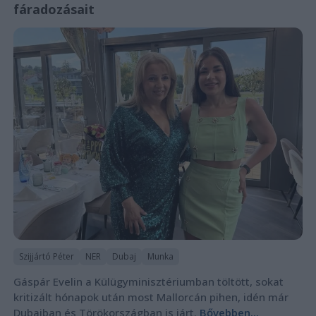
fáradozásait
Szijjártó Péter
NER
Dubaj
Munka
Gáspár Evelin a Külügyminisztériumban töltött, sokat
kritizált hónapok után most Mallorcán pihen, idén már
Dubajban és Törökországban is járt.
Bővebben...