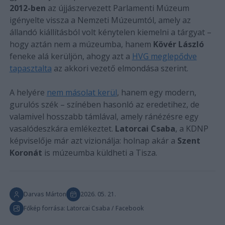
2012-ben
az újjászervezett Parlamenti Múzeum
igényelte vissza a Nemzeti Múzeumtól, amely az
állandó kiállításból volt kénytelen kiemelni a tárgyat –
hogy aztán nem a múzeumba, hanem
Kövér László
feneke alá kerüljön, ahogy azt a
HVG meglepődve
tapasztalta
az akkori vezető elmondása szerint.
A helyére
nem másolat kerül
, hanem egy modern,
gurulós szék – színében hasonló az eredetihez, de
valamivel hosszabb támlával, amely ránézésre egy
vasalódeszkára emlékeztet.
Latorcai Csaba
, a KDNP
képviselője már azt vizionálja: holnap akár a
Szent
Koronát
is múzeumba küldheti a Tisza.
Darvas Márton
2026. 05. 21.
Főkép forrása: Latorcai Csaba / Facebook