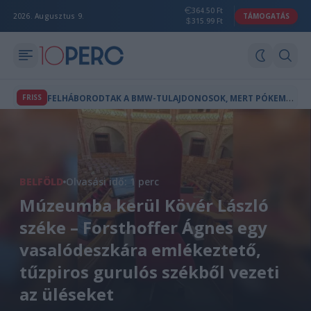
364.50 Ft
2026. Augusztus 9.
TÁMOGATÁS
315.99 Ft
F
ELHÁBORODTAK A BMW-TULAJDONOSOK, MERT PÓKEMBER-REKLÁM JELENT MEG AZ AUTÓIK FEDÉLZETI KÉPERNYŐJÉN
FRISS
BELFÖLD
Olvasási idő: 1 perc
Múzeumba kerül Kövér László
széke – Forsthoffer Ágnes egy
vasalódeszkára emlékeztető,
tűzpiros gurulós székből vezeti
az üléseket