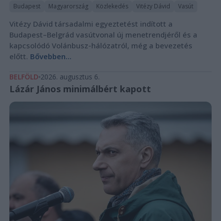
Budapest
Magyarország
Közlekedés
Vitézy Dávid
Vasút
Vitézy Dávid társadalmi egyeztetést indított a
Budapest–Belgrád vasútvonal új menetrendjéről és a
kapcsolódó Volánbusz-hálózatról, még a bevezetés
előtt.
Bővebben...
BELFÖLD
2026. augusztus 6.
Lázár János minimálbért kapott