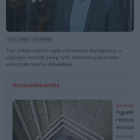
Tarr Zoltán
Közmédia
Tarr Zoltán szerint zajlik a közmédia átvilágítása, a
végleges vezetőt pedig nyílt, átlátható pályázaton
választják majd ki.
Bővebben...
Rezsicsökkentés
GAZDASÁG
Figyelmez
rezsicsök
eurózóná
Az Amundi 