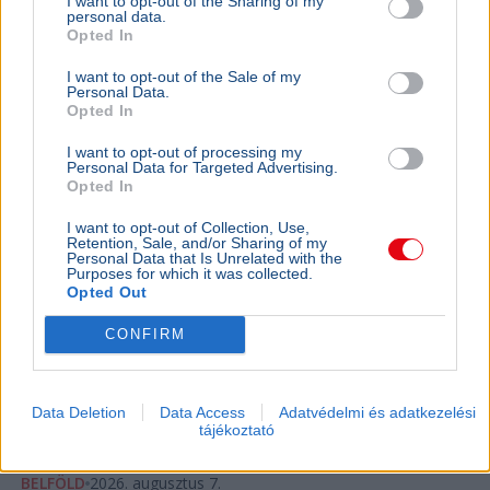
I want to opt-out of the Sharing of my
personal data.
Opted In
I want to opt-out of the Sale of my
Personal Data.
Opted In
I want to opt-out of processing my
Personal Data for Targeted Advertising.
Opted In
I want to opt-out of Collection, Use,
Retention, Sale, and/or Sharing of my
Personal Data that Is Unrelated with the
Purposes for which it was collected.
Lázár János
Opted Out
Négy jelölt közül választhat a Magyar Tenisz Szövetség
CONFIRM
új elnököt szeptember 26-án, Lázár János májusi
lemondása után.
Bővebben...
Data Deletion
Data Access
Adatvédelmi és adatkezelési
Ajánljuk még
tájékoztató
BELFÖLD
2026. augusztus 7.