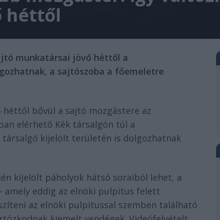
 héttől
ajtó munkatársai jövő héttől a
lgozhatnak, a sajtószoba a főemeletre
ő héttől bővül a sajtó mozgástere az
an elérhető Kék társalgón túl a
 társalgó kijelölt területén is dolgozhatnak
én kijelölt páholyok hátsó soraiból lehet, a
 amely eddig az elnöki pulpitus felett
észíteni az elnöki pulpitussal szemben található
rtózkodnak kiemelt vendégek. Videófelvételt