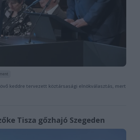
ament
 jövő keddre tervezett köztársasági elnökválasztás, mert
Szőke Tisza gőzhajó Szegeden