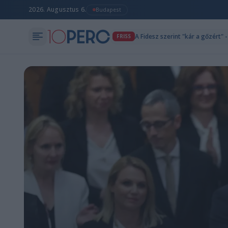
2026. Augusztus 6.
Budapest
A Fidesz szerint "kár a gőzért" 
FRISS