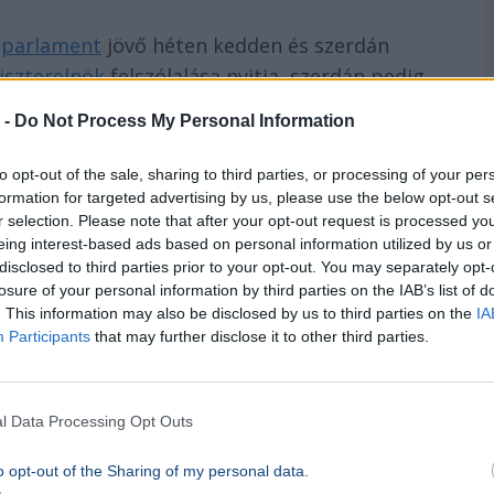
a
parlament
jövő héten kedden és szerdán
iszterelnök
felszólalása nyitja, szerdán pedig
tot tárgyalják. Az indítvány a kormányfői
 -
Do Not Process My Personal Information
, a
Szuverenitásvédelmi Hivatal
a közérdekű vagyonkezelő alapítványok
to opt-out of the sale, sharing to third parties, or processing of your per
ét tartalmazza.
formation for targeted advertising by us, please use the below opt-out s
r selection. Please note that after your opt-out request is processed y
eing interest-based ads based on personal information utilized by us or
disclosed to third parties prior to your opt-out. You may separately opt-
losure of your personal information by third parties on the IAB’s list of
hfoto
. This information may also be disclosed by us to third parties on the
IA
Participants
that may further disclose it to other third parties.
t
Szuverenitásvédelmi Hivatal
l Data Processing Opt Outs
o opt-out of the Sharing of my personal data.