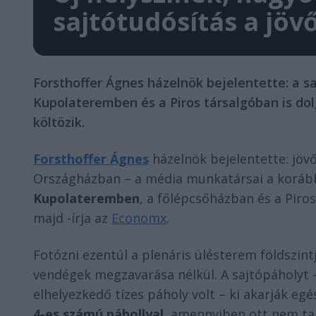
sajtótudósítás a jövő
Forsthoffer Ágnes házelnök bejelentette: a s
Kupolateremben és a Piros társalgóban is do
költözik.
Forsthoffer Ágnes
házelnök bejelentette: jöv
Országházban – a média munkatársai a korább
Kupolateremben
, a főlépcsőházban és a Piros
majd -írja az
Economx
.
Fotózni ezentúl a plenáris ülésterem földszintj
vendégek megzavarása nélkül. A sajtópáholyt –
elhelyezkedő tízes páholy volt – ki akarják eg
4-es számú páhollyal
, amennyiben ott nem ta