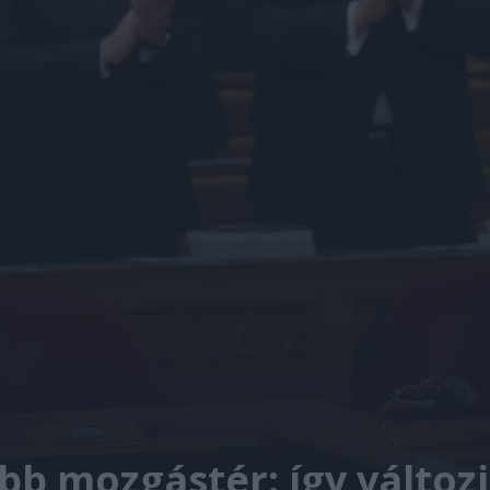
bb mozgástér: így változ