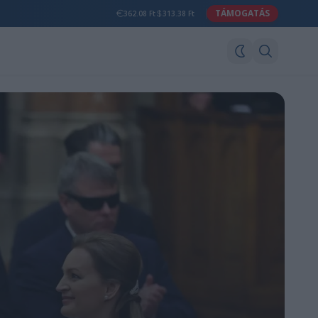
TÁMOGATÁS
362.08 Ft
313.38 Ft