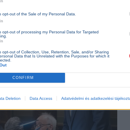
In
o opt-out of the Sale of my Personal Data.
Felesleges köztársasági elnököt
In
to opt-out of processing my Personal Data for Targeted
ing.
In
o opt-out of Collection, Use, Retention, Sale, and/or Sharing
ersonal Data that Is Unrelated with the Purposes for which it
lected.
Out
CONFIRM
ta Deletion
Data Access
Adatvédelmi és adatkezelési tájékozt