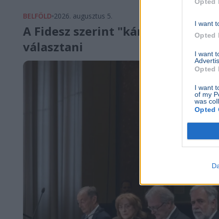
Opted 
BELFÖLD
2026. augusztus 5.
I want t
A Fidesz szerint "kár a gőzért" - 
Opted 
választani
I want 
Advertis
Opted 
I want t
of my P
was col
Opted 
Da