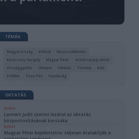
TÉMÁK
Magyarország
Infláció
Rezsicsökkentés
Karácsony Gergely
Magyar Péter
Köztársasági elnök
Országgyűlés
Olimpia
Oktatás
Törvény
Adó
Politika
Tisza Párt
Gazdaság
OKTATÁS
Belföld
Lannert Judit szerint lezárul az oktatás
központosításának korszaka
Belföld
Magyar Péter bejelentette: teljesen átalakítják a
tankerületi rendszert