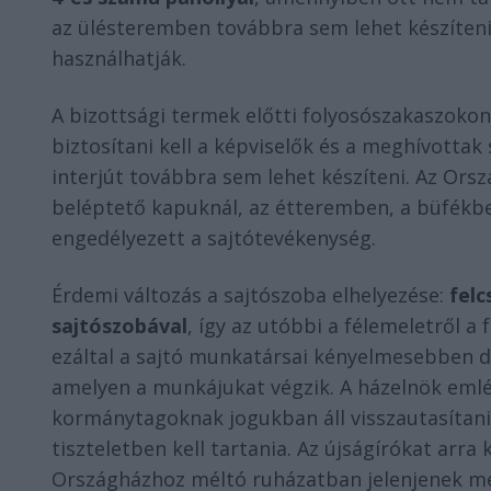
az ülésteremben továbbra sem lehet készíteni,
használhatják.
A bizottsági termek előtti folyosószakaszokon
biztosítani kell a képviselők és a meghívotta
interjút továbbra sem lehet készíteni. Az Orsz
beléptető kapuknál, az étteremben, a büfékb
engedélyezett a sajtótevékenység.
Érdemi változás a sajtószoba elhelyezése:
felc
sajtószobával
, így az utóbbi a félemeletről a
ezáltal a sajtó munkatársai kényelmesebben d
amelyen a munkájukat végzik. A házelnök emlék
kormánytagoknak jogukban áll visszautasítani 
tiszteletben kell tartania. Az újságírókat arr
Országházhoz méltó ruházatban jelenjenek m