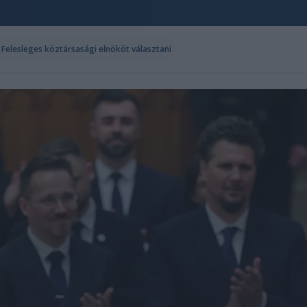
- Felesleges köztársasági elnököt választani