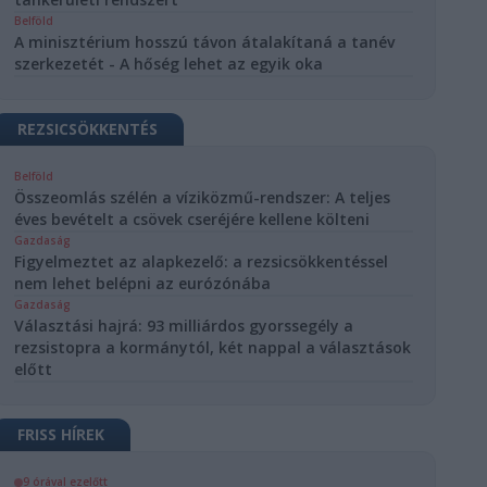
Belföld
A minisztérium hosszú távon átalakítaná a tanév
szerkezetét - A hőség lehet az egyik oka
REZSICSÖKKENTÉS
Belföld
Összeomlás szélén a víziközmű-rendszer: A teljes
éves bevételt a csövek cseréjére kellene költeni
Gazdaság
Figyelmeztet az alapkezelő: a rezsicsökkentéssel
nem lehet belépni az eurózónába
Gazdaság
Választási hajrá: 93 milliárdos gyorssegély a
rezsistopra a kormánytól, két nappal a választások
előtt
FRISS HÍREK
9 órával ezelőtt