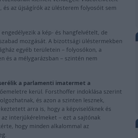
 és az újságírók az ülésterem folyosóit sem
 engedélyezik a kép- és hangfelvételt, de
k szabad mozgását. A bizottsági üléstermekben
ágház egyéb területein – folyosókon, a
en és a mélygarázsban – szintén nem
serélik a parlamenti imatermet a
 főemeletre kerül. Forsthoffer indoklása szerint
olgozhatnak, és azon a szinten lesznek,
eztetett arra is, hogy a képviselőknek és
az interjúkérelmeket – ezt a sajtónak
a kérte, hogy minden alkalommal az
eg.