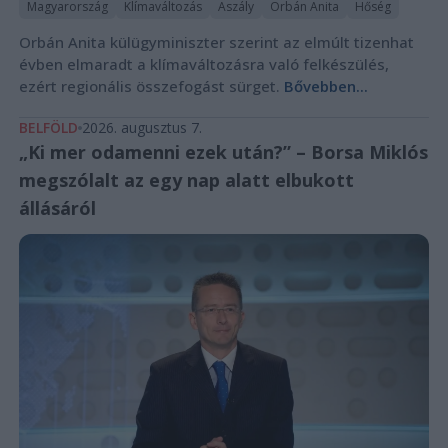
Magyarország
Klímaváltozás
Aszály
Orbán Anita
Hőség
Orbán Anita külügyminiszter szerint az elmúlt tizenhat
évben elmaradt a klímaváltozásra való felkészülés,
ezért regionális összefogást sürget.
Bővebben...
BELFÖLD
2026. augusztus 7.
„Ki mer odamenni ezek után?” – Borsa Miklós
megszólalt az egy nap alatt elbukott
állásáról