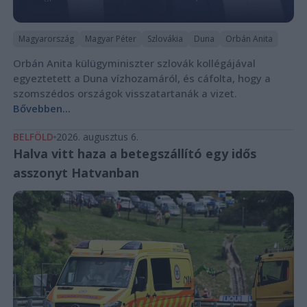
Magyarország
Magyar Péter
Szlovákia
Duna
Orbán Anita
Orbán Anita külügyminiszter szlovák kollégájával
egyeztetett a Duna vízhozamáról, és cáfolta, hogy a
szomszédos országok visszatartanák a vizet.
Bővebben...
BELFÖLD
2026. augusztus 6.
Halva vitt haza a betegszállító egy idős
asszonyt Hatvanban