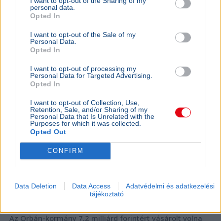
I want to opt-out of the Sharing of my
personal data.
BELFÖLD
2026. augusztus 7.
Opted In
7,2 milliárdos luxusépületet vett volna az
I want to opt-out of the Sale of my
Orbán-kormány Brüsszelben
Personal Data.
Opted In
I want to opt-out of processing my
Personal Data for Targeted Advertising.
Opted In
I want to opt-out of Collection, Use,
Retention, Sale, and/or Sharing of my
Personal Data that Is Unrelated with the
Purposes for which it was collected.
Opted Out
CONFIRM
Data Deletion
Data Access
Adatvédelmi és adatkezelési
tájékoztató
Magyarország
Brüsszel
NER
Fidesz
Üzlet
Az Orbán-kormány 7,2 milliárd forintért vásárolt volna