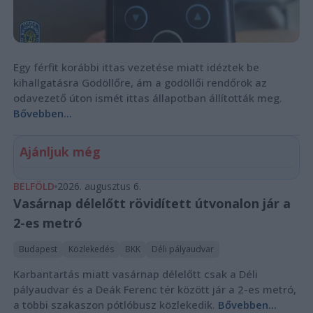
Egy férfit korábbi ittas vezetése miatt idéztek be
kihallgatásra Gödöllőre, ám a gödöllői rendőrök az
odavezető úton ismét ittas állapotban állították meg.
Bővebben...
Ajánljuk még
BELFÖLD
2026. augusztus 6.
Vasárnap délelőtt rövidített útvonalon jár a
2-es metró
Budapest
Közlekedés
BKK
Déli pályaudvar
Karbantartás miatt vasárnap délelőtt csak a Déli
pályaudvar és a Deák Ferenc tér között jár a 2-es metró,
a többi szakaszon pótlóbusz közlekedik.
Bővebben...