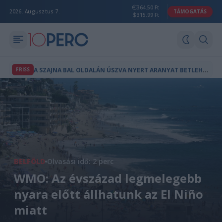
364.50 Ft
2026. Augusztus 7.
TÁMOGATÁS
315.99 Ft
A
SZAJNA BAL OLDALÁN ÚSZVA NYERT ARANYAT BETLEHEM DÁVID
FRISS
BELFÖLD
Olvasási idő: 2 perc
WMO: Az évszázad legmelegebb
nyara előtt állhatunk az El Niño
miatt