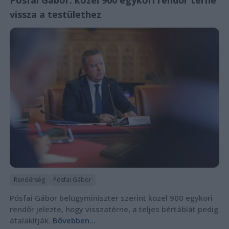
Pósfai Gábor: közel 900 egykori rendőr térne
vissza a testülethez
Rendőrség
Pósfai Gábor
Pósfai Gábor belügyminiszter szerint közel 900 egykori
rendőr jelezte, hogy visszatérne, a teljes bértáblát pedig
átalakítják.
Bővebben...