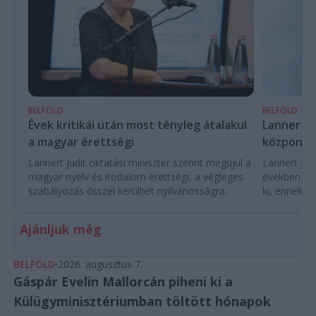
BELFÖLD
BELFÖLD
Évek kritikái után most tényleg átalakul
Lannert Ju
a magyar érettségi
központo
Lannert Judit oktatási miniszter szerint megújul a
Lannert Judi
magyar nyelv és irodalom érettségi, a végleges
években túl
szabályozás ősszel kerülhet nyilvánosságra.
ki, ennek m
Ajánljuk még
BELFÖLD
2026. augusztus 7.
Gáspár Evelin Mallorcán piheni ki a
Külügyminisztériumban töltött hónapok