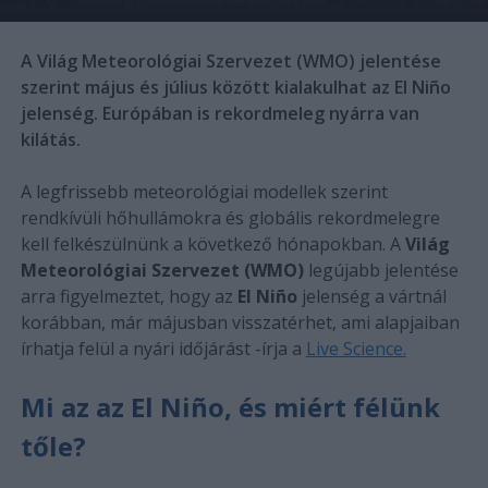
A Világ Meteorológiai Szervezet (WMO) jelentése
szerint május és július között kialakulhat az El Niño
jelenség. Európában is rekordmeleg nyárra van
kilátás.
A legfrissebb meteorológiai modellek szerint
rendkívüli hőhullámokra és globális rekordmelegre
kell felkészülnünk a következő hónapokban. A
Világ
Meteorológiai Szervezet (WMO)
legújabb jelentése
arra figyelmeztet, hogy az
El Niño
jelenség a vártnál
korábban, már májusban visszatérhet, ami alapjaiban
írhatja felül a nyári időjárást -írja a
Live Science.
Mi az az El Niño, és miért félünk
tőle?