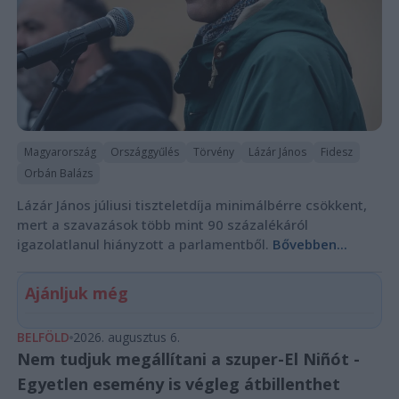
Magyarország
Országgyűlés
Törvény
Lázár János
Fidesz
Orbán Balázs
Lázár János júliusi tiszteletdíja minimálbérre csökkent,
mert a szavazások több mint 90 százalékáról
igazolatlanul hiányzott a parlamentből.
Bővebben...
Ajánljuk még
BELFÖLD
2026. augusztus 6.
Nem tudjuk megállítani a szuper-El Niñót -
Egyetlen esemény is végleg átbillenthet