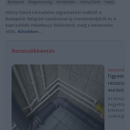
Budapest
Magyarország
Közlekedés
Vitézy Dávid
Vasút
Vitézy Dávid társadalmi egyeztetést indított a
Budapest–Belgrád vasútvonal új menetrendjéről és a
kapcsolódó Volánbusz-hálózatról, még a bevezetés
előtt.
Bővebben...
Rezsicsökkentés
GAZDASÁG
Figyelmez
rezsicsök
eurózóná
Az Amundi 
kegyelmi id
kritériumok
szükségese