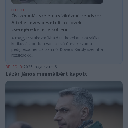
BELFÖLD
Összeomlás szélén a víziközmű-rendszer:
A teljes éves bevételt a csövek
cseréjére kellene költeni
A magyar víziközmű-hálózat közel 80 százaléka
kritikus állapotban van, a csőtörések száma
pedig exponenciálisan nő. Kovács Károly szerint a
rezsicsökk...
BELFÖLD
2026. augusztus 6.
Lázár János minimálbért kapott