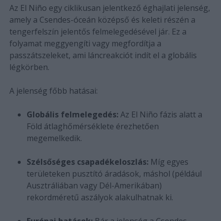
Az El Niño egy ciklikusan jelentkező éghajlati jelenség,
amely a Csendes-óceán középső és keleti részén a
tengerfelszín jelentős felmelegedésével jár. Ez a
folyamat meggyengíti vagy megfordítja a
passzátszeleket, ami láncreakciót indít el a globális
légkörben.
A jelenség főbb hatásai:
Globális felmelegedés:
Az El Niño fázis alatt a
Föld átlaghőmérséklete érezhetően
megemelkedik.
Szélsőséges csapadékeloszlás:
Míg egyes
területeken pusztító áradások, máshol (például
Ausztráliában vagy Dél-Amerikában)
rekordméretű aszályok alakulhatnak ki.
Európai hatások:
Bár a jelenség a Csendes-