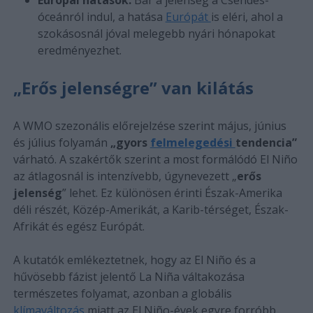
óceánról indul, a hatása
Európát
is eléri, ahol a
szokásosnál jóval melegebb nyári hónapokat
eredményezhet.
„Erős jelenségre” van kilátás
A WMO szezonális előrejelzése szerint május, június
és július folyamán
„gyors
felmelegedési
tendencia”
várható. A szakértők szerint a most formálódó El Niño
az átlagosnál is intenzívebb, úgynevezett „
erős
jelenség
” lehet. Ez különösen érinti Észak-Amerika
déli részét, Közép-Amerikát, a Karib-térséget, Észak-
Afrikát és egész Európát.
A kutatók emlékeztetnek, hogy az El Niño és a
hűvösebb fázist jelentő La Niña váltakozása
természetes folyamat, azonban a globális
klímaváltozás
miatt az El Niño-évek egyre forróbb