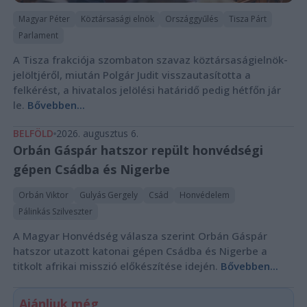
Magyar Péter
Köztársasági elnök
Országgyűlés
Tisza Párt
Parlament
A Tisza frakciója szombaton szavaz köztársaságielnök-
jelöltjéről, miután Polgár Judit visszautasította a
felkérést, a hivatalos jelölési határidő pedig hétfőn jár
le.
Bővebben...
BELFÖLD
2026. augusztus 6.
Orbán Gáspár hatszor repült honvédségi
gépen Csádba és Nigerbe
Orbán Viktor
Gulyás Gergely
Csád
Honvédelem
Pálinkás Szilveszter
A Magyar Honvédség válasza szerint Orbán Gáspár
hatszor utazott katonai gépen Csádba és Nigerbe a
titkolt afrikai misszió előkészítése idején.
Bővebben...
Ajánljuk még