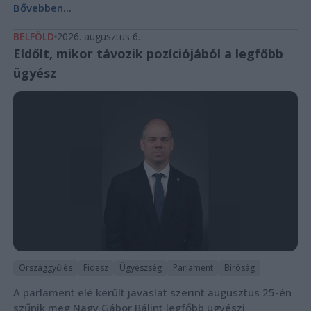
Bővebben...
BELFÖLD
2026. augusztus 6.
Eldőlt, mikor távozik pozíciójából a legfőbb
ügyész
Országgyűlés
Fidesz
Ügyészség
Parlament
Bíróság
A parlament elé került javaslat szerint augusztus 25-én
szűnik meg Nagy Gábor Bálint legfőbb ügyészi