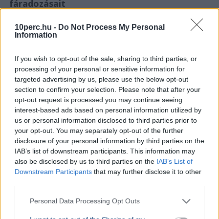
fáradozásait
10perc.hu -
Do Not Process My Personal
Information
If you wish to opt-out of the sale, sharing to third parties, or
processing of your personal or sensitive information for
targeted advertising by us, please use the below opt-out
section to confirm your selection. Please note that after your
opt-out request is processed you may continue seeing
interest-based ads based on personal information utilized by
us or personal information disclosed to third parties prior to
your opt-out. You may separately opt-out of the further
disclosure of your personal information by third parties on the
IAB’s list of downstream participants. This information may
also be disclosed by us to third parties on the
IAB’s List of
Downstream Participants
that may further disclose it to other
Szijjártó Péter
NER
Dubaj
Munka
third parties.
Gáspár Evelin a Külügyminisztériumban töltött, sokat
Personal Data Processing Opt Outs
kritizált hónapok után most Mallorcán pihen, idén már
Dubajban és Törökországban is járt.
Bővebben...