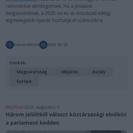
rekordokat döntögetnek. Ha a jóslatok
beigazolódnak, a 2026-os év az évszázad eddigi
legmelegebb nyarát hozhatja el számunkra.
Darvas Márton
2026. 05. 05.
Címkék:
Magyarország
Időjárás
Aszály
Európa
BELFÖLD
2026. augusztus 7.
Három jelöltből választ köztársasági elnököt
a parlament kedden