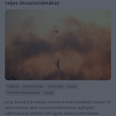
teljes ökoszisztémákat
Időjárás
Klímaváltozás
Tudomány
Aszály
Globális felmelegedés
Hőség
Jong Szong Kuk kutató szerint a most kialakuló szuper-El
Niño drámai, akár visszafordíthatatlan éghajlati
változásokat idézhet elő egyes ökoszisztémákban.