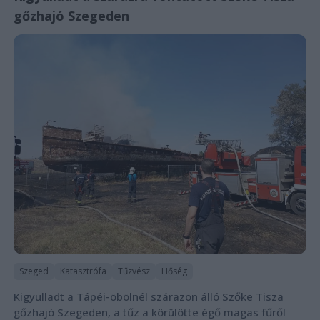
gőzhajó Szegeden
Szeged
Katasztrófa
Tűzvész
Hőség
Kigyulladt a Tápéi-öbölnél szárazon álló Szőke Tisza
gőzhajó Szegeden, a tűz a körülötte égő magas fűről