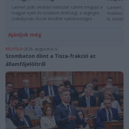
Lannert Judit oktatási miniszter szerint megújul a
Lannert Judi
magyar nyelv és irodalom érettségi, a végleges
években túl
szabályozás ősszel kerülhet nyilvánosságra.
ki, ennek m
Ajánljuk még
BELFÖLD
2026. augusztus 6.
Szombaton dönt a Tisza-frakció az
államfőjelöltről