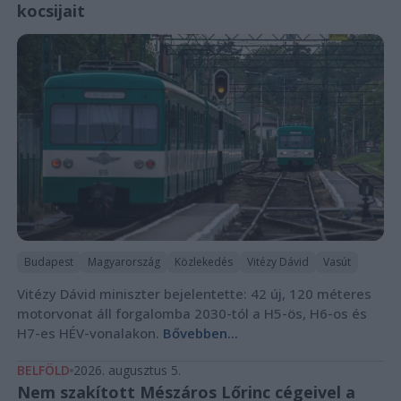
kocsijait
Budapest
Magyarország
Közlekedés
Vitézy Dávid
Vasút
Vitézy Dávid miniszter bejelentette: 42 új, 120 méteres
motorvonat áll forgalomba 2030-tól a H5-ös, H6-os és
H7-es HÉV-vonalakon.
Bővebben...
BELFÖLD
2026. augusztus 5.
Nem szakított Mészáros Lőrinc cégeivel a