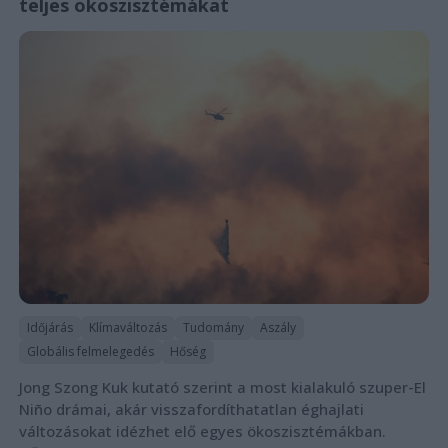
teljes ökoszisztémákat
Időjárás
Klímaváltozás
Tudomány
Aszály
Globális felmelegedés
Hőség
Jong Szong Kuk kutató szerint a most kialakuló szuper-El
Niño drámai, akár visszafordíthatatlan éghajlati
változásokat idézhet elő egyes ökoszisztémákban.