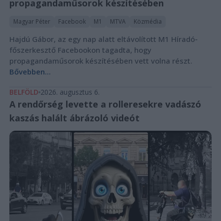
propagandaműsorok készítésében
Magyar Péter
Facebook
M1
MTVA
Közmédia
Hajdú Gábor, az egy nap alatt eltávolított M1 Híradó-
főszerkesztő Facebookon tagadta, hogy
propagandaműsorok készítésében vett volna részt.
Bővebben...
BELFÖLD
2026. augusztus 6.
A rendőrség levette a rolleresekre vadászó
kaszás halált ábrázoló videót