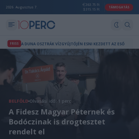
363.75 Ft
2026. Augusztus 7.
TÁMOGATÁS
315.15 Ft
FRISS
A DUNA OSZTRÁK VÍZGYŰJTŐJÉN ESNI KEZDETT AZ ESŐ
BELFÖLD
Olvasási idő: 1 perc
A Fidesz Magyar Péternek és
Bodóczinak is drogtesztet
rendelt el