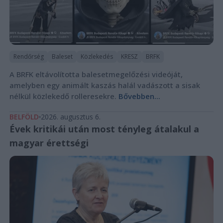
Rendőrség
Baleset
Közlekedés
KRESZ
BRFK
A BRFK eltávolította balesetmegelőzési videóját,
amelyben egy animált kaszás halál vadászott a sisak
nélkül közlekedő rolleresekre.
Bővebben...
BELFÖLD
2026. augusztus 6.
Évek kritikái után most tényleg átalakul a
magyar érettségi