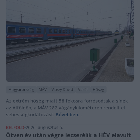
Magyarország
MÁV
Vitézy Dávid
Vasút
Hőség
Az extrém hőség miatt 58 fokosra forrósodtak a sínek
az Alföldön, a MÁV 282 vágánykilométeren rendelt el
sebességkorlátozást.
Bővebben...
BELFÖLD
2026. augusztus 5.
Ötven év után végre lecserélik a HÉV elavult