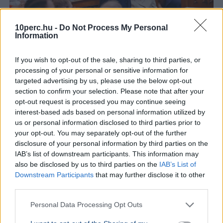
10perc.hu -
Do Not Process My Personal
Information
Magyar Péter
Köztársasági elnök
Országgyűlés
Tisza Párt
If you wish to opt-out of the sale, sharing to third parties, or
Parlament
processing of your personal or sensitive information for
A Tisza frakciója szombaton szavaz köztársaságielnök-
targeted advertising by us, please use the below opt-out
jelöltjéről, miután Polgár Judit visszautasította a
section to confirm your selection. Please note that after your
felkérést, a hivatalos jelölési határidő pedig hétfőn jár
opt-out request is processed you may continue seeing
le.
Bővebben...
interest-based ads based on personal information utilized by
us or personal information disclosed to third parties prior to
BELFÖLD
2026. augusztus 6.
your opt-out. You may separately opt-out of the further
Orbán Gáspár hatszor repült honvédségi
disclosure of your personal information by third parties on the
IAB’s list of downstream participants. This information may
gépen Csádba és Nigerbe
also be disclosed by us to third parties on the
IAB’s List of
Downstream Participants
that may further disclose it to other
Orbán Viktor
Gulyás Gergely
Csád
Honvédelem
third parties.
Pálinkás Szilveszter
Personal Data Processing Opt Outs
A Magyar Honvédség válasza szerint Orbán Gáspár
hatszor utazott katonai gépen Csádba és Nigerbe a