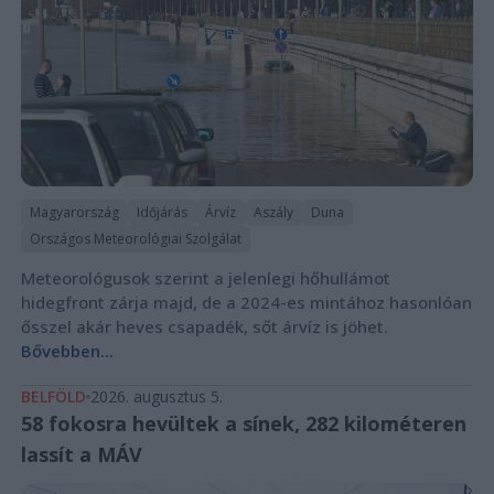
Magyarország
Időjárás
Árvíz
Aszály
Duna
Országos Meteorológiai Szolgálat
Meteorológusok szerint a jelenlegi hőhullámot
hidegfront zárja majd, de a 2024-es mintához hasonlóan
ősszel akár heves csapadék, sőt árvíz is jöhet.
Bővebben...
BELFÖLD
2026. augusztus 5.
58 fokosra hevültek a sínek, 282 kilométeren
lassít a MÁV