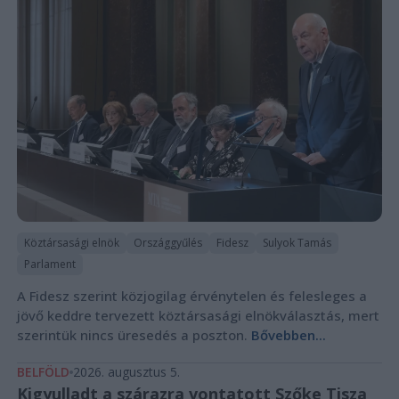
Köztársasági elnök
Országgyűlés
Fidesz
Sulyok Tamás
Parlament
A Fidesz szerint közjogilag érvénytelen és felesleges a
jövő keddre tervezett köztársasági elnökválasztás, mert
szerintük nincs üresedés a poszton.
Bővebben...
BELFÖLD
2026. augusztus 5.
Kigyulladt a szárazra vontatott Szőke Tisza