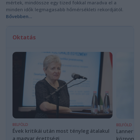
mértek, mindössze egy tized fokkal maradva el a
minden idők legmagasabb hőmérsékleti rekordjától.
Bővebben...
Oktatás
BELFÖLD
BELFÖLD
Évek kritikái után most tényleg átalakul
Lannert Ju
a magyar érettségi
központo