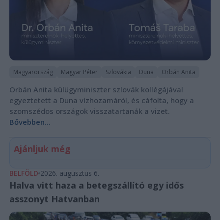
Magyarország
Magyar Péter
Szlovákia
Duna
Orbán Anita
Orbán Anita külügyminiszter szlovák kollégájával
egyeztetett a Duna vízhozamáról, és cáfolta, hogy a
szomszédos országok visszatartanák a vizet.
Bővebben...
Ajánljuk még
BELFÖLD
2026. augusztus 6.
Halva vitt haza a betegszállító egy idős
asszonyt Hatvanban