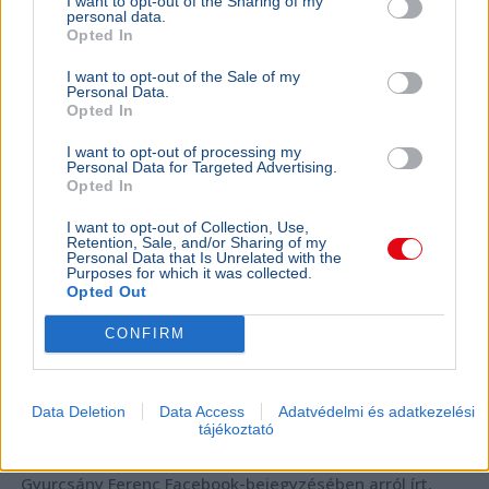
I want to opt-out of the Sharing of my
titkolt afrikai misszió előkészítése idején.
Bővebben...
personal data.
Opted In
BELFÖLD
2026. augusztus 6.
I want to opt-out of the Sale of my
„A nép nem a forradalmár hadserege” –
Personal Data.
üzente Gyurcsány Ferenc Magyar Péternek?
Opted In
I want to opt-out of processing my
Personal Data for Targeted Advertising.
Opted In
I want to opt-out of Collection, Use,
Retention, Sale, and/or Sharing of my
Personal Data that Is Unrelated with the
Purposes for which it was collected.
Opted Out
CONFIRM
Data Deletion
Data Access
Adatvédelmi és adatkezelési
Magyarország
Magyar Péter
Facebook
Gyurcsány Ferenc
tájékoztató
Tisza Párt
Gyurcsány Ferenc Facebook-bejegyzésében arról írt,