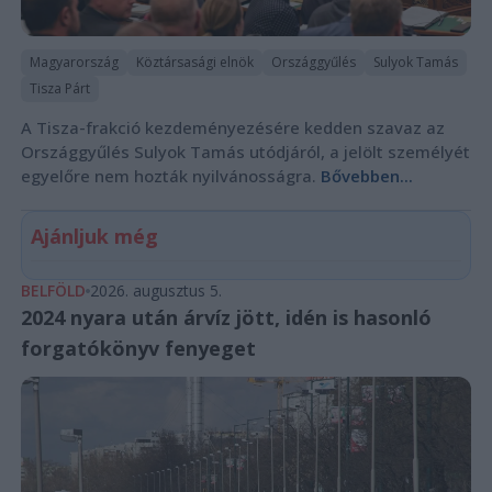
Magyarország
Köztársasági elnök
Országgyűlés
Sulyok Tamás
Tisza Párt
A Tisza-frakció kezdeményezésére kedden szavaz az
Országgyűlés Sulyok Tamás utódjáról, a jelölt személyét
egyelőre nem hozták nyilvánosságra.
Bővebben...
Ajánljuk még
BELFÖLD
2026. augusztus 5.
2024 nyara után árvíz jött, idén is hasonló
forgatókönyv fenyeget