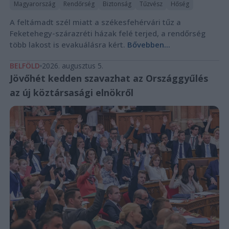
Magyarország
Rendőrség
Biztonság
Tűzvész
Hőség
A feltámadt szél miatt a székesfehérvári tűz a
Feketehegy-szárazréti házak felé terjed, a rendőrség
több lakost is evakuálásra kért.
Bővebben...
BELFÖLD
2026. augusztus 5.
Jövőhét kedden szavazhat az Országgyűlés
az új köztársasági elnökről