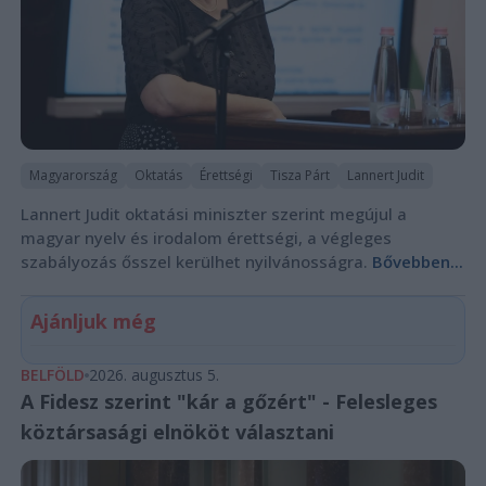
Magyarország
Oktatás
Érettségi
Tisza Párt
Lannert Judit
Lannert Judit oktatási miniszter szerint megújul a
magyar nyelv és irodalom érettségi, a végleges
szabályozás ősszel kerülhet nyilvánosságra.
Bővebben...
Ajánljuk még
BELFÖLD
2026. augusztus 5.
A Fidesz szerint "kár a gőzért" - Felesleges
köztársasági elnököt választani