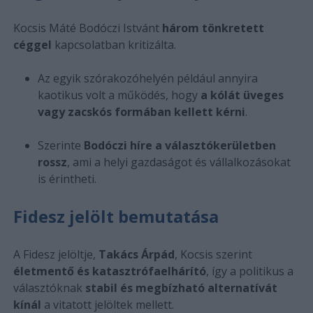
Kocsis Máté Bodóczi Istvánt
három tönkretett
céggel
kapcsolatban kritizálta.
Az egyik szórakozóhelyén például annyira
kaotikus volt a működés, hogy
a kólát üveges
vagy zacskós formában kellett kérni
.
Szerinte
Bodóczi híre a választókerületben
rossz
, ami a helyi gazdaságot és vállalkozásokat
is érintheti.
Fidesz jelölt bemutatása
A Fidesz jelöltje,
Takács Árpád
, Kocsis szerint
életmentő és katasztrófaelhárító
, így a politikus a
választóknak
stabil és megbízható alternatívát
kínál
a vitatott jelöltek mellett.