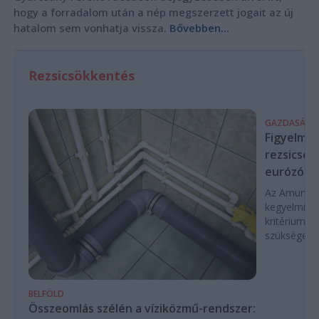
hogy a forradalom után a nép megszerzett jogait az új
hatalom sem vonhatja vissza.
Bővebben...
Rezsicsökkentés
GAZDASÁG
Figyelmez
rezsicsök
eurózóná
Az Amundi 
kegyelmi id
kritériumok
szükségese
BELFÖLD
Összeomlás szélén a víziközmű-rendszer: