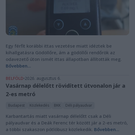
Egy férfit korábbi ittas vezetése miatt idéztek be
kihallgatásra Gödöllőre, ám a gödöllői rendőrök az
odavezető úton ismét ittas állapotban állították meg.
Bővebben...
BELFÖLD
2026. augusztus 6.
Vasárnap délelőtt rövidített útvonalon jár a
2-es metró
Budapest
Közlekedés
BKK
Déli pályaudvar
Karbantartás miatt vasárnap délelőtt csak a Déli
pályaudvar és a Deák Ferenc tér között jár a 2-es metró,
a többi szakaszon pótlóbusz közlekedik.
Bővebben...