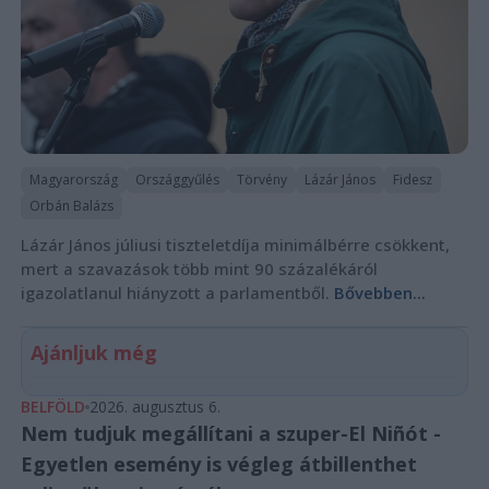
Magyarország
Országgyűlés
Törvény
Lázár János
Fidesz
Orbán Balázs
Lázár János júliusi tiszteletdíja minimálbérre csökkent,
mert a szavazások több mint 90 százalékáról
igazolatlanul hiányzott a parlamentből.
Bővebben...
Ajánljuk még
BELFÖLD
2026. augusztus 6.
Nem tudjuk megállítani a szuper-El Niñót -
Egyetlen esemény is végleg átbillenthet