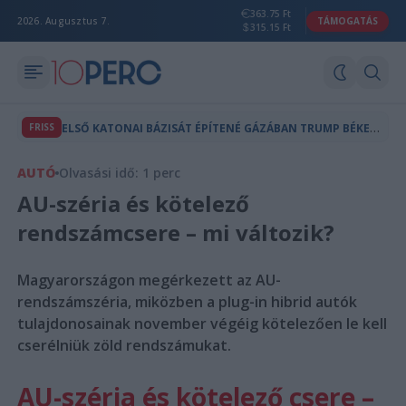
363.75 Ft
2026. Augusztus 7.
TÁMOGATÁS
315.15 Ft
E
LSŐ KATONAI BÁZISÁT ÉPÍTENÉ GÁZÁBAN TRUMP BÉKETANÁCSA
FRISS
AUTÓ
Olvasási idő: 1 perc
AU-széria és kötelező
rendszámcsere – mi változik?
Magyarországon megérkezett az AU-
rendszámszéria, miközben a plug-in hibrid autók
tulajdonosainak november végéig kötelezően le kell
cserélniük zöld rendszámukat.
AU-széria és kötelező csere –