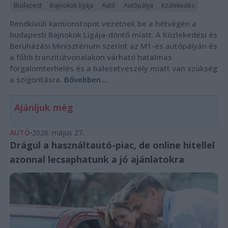
Budapest
Bajnokok ligája
Autó
Autópálya
Közlekedés
Rendkívüli kamionstopot vezetnek be a hétvégén a
budapesti Bajnokok Ligája-döntő miatt. A Közlekedési és
Beruházási Minisztérium szerint az M1-es autópályán és
a főbb tranzitútvonalakon várható hatalmas
forgalomterhelés és a balesetveszély miatt van szükség
a szigorításra.
Bővebben...
Ajánljuk még
AUTÓ
2026. május 27.
Drágul a használtautó-piac, de online hitellel
azonnal lecsaphatunk a jó ajánlatokra