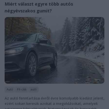
Miért választ egyre több autós
négyévszakos gumit?
Autó
PR-cikk
autó
Az autó fenntartása évről évre komolyabb kiadást jelent,
ezért sokan keresik azokat a megoldásokat, amelyek
egyszerre kényelmesek, biztonságosak és hosszabb