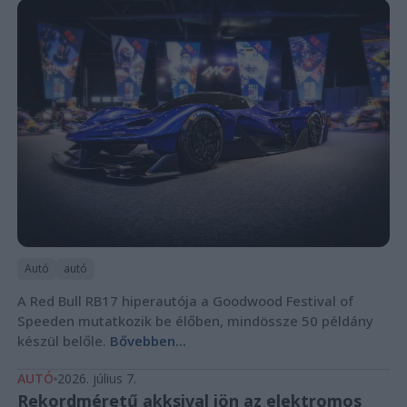
Autó
autó
A Red Bull RB17 hiperautója a Goodwood Festival of
Speeden mutatkozik be élőben, mindössze 50 példány
készül belőle.
Bővebben...
AUTÓ
2026. július 7.
Rekordméretű akksival jön az elektromos