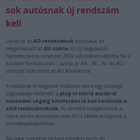
sok autósnak új rendszám
kell
Lezárult az
AO-rendszámok
korszaka, és
megérkezett az
AU-széria
. Az új négybetűs-
háromszámos rendszer 2022 júliusában váltotta fel a
korábbi formátumot – azóta az AA-, AE-, AI- és AO-
sorozat után most az AU következik.
A váltásnál is nagyobb hullámot okoz egy közelgő
jogszabályi határidő: a
plug-in hibrid autókról
november végéig kötelezően le kell kerülniük a
zöld rendszámoknak.
Az érintett tulajdonosok a
csere során automatikusan AU-s táblákat kapnak a
kormányablakokban.
Aki meg szeretné tartani jelenlegi betű- és