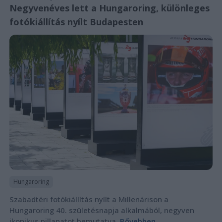
Negyvenéves lett a Hungaroring, különleges
fotókiállítás nyílt Budapesten
Hungaroring
Szabadtéri fotókiállítás nyílt a Millenárison a
Hungaroring 40. születésnapja alkalmából, negyven
ikonikus pillanatot bemutatva.
Bővebben...