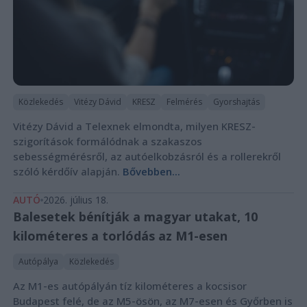
Közlekedés
Vitézy Dávid
KRESZ
Felmérés
Gyorshajtás
Vitézy Dávid a Telexnek elmondta, milyen KRESZ-
szigorítások formálódnak a szakaszos
sebességmérésről, az autóelkobzásról és a rollerekről
szóló kérdőív alapján.
Bővebben...
AUTÓ
2026. július 18.
Balesetek bénítják a magyar utakat, 10
kilométeres a torlódás az M1-esen
Autópálya
Közlekedés
Az M1-es autópályán tíz kilométeres a kocsisor
Budapest felé, de az M5-ösön, az M7-esen és Győrben is