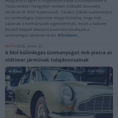
Magyarországon is engedélyezhetik a közeljövőben a
Tesla emberi felügyelet mellett működő önvezető
rendszerét (FSD Supervised). Tanács Zoltán tudományos
és technológiai miniszter megerősítette, hogy már
zajlanak a kormányzati egyeztetések, mivel a kabinet
követő helyett élenjáró pozícióra törekszik a
technológiai újítások terén.
Bővebben...
AUTÓ
2026. június 23.
A Mol különleges üzemanyagot dob piacra az
oldtimer járművek tulajdonosainak