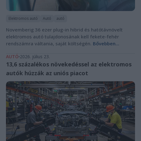
Elektromos autó
Autó
autó
Novemberig 36 ezer plug-in hibrid és hatótávnövelt
elektromos autó tulajdonosának kell fekete-fehér
rendszámra váltania, saját költségén.
Bővebben...
AUTÓ
2026. július 23.
13,6 százalékos növekedéssel az elektromos
autók húzzák az uniós piacot