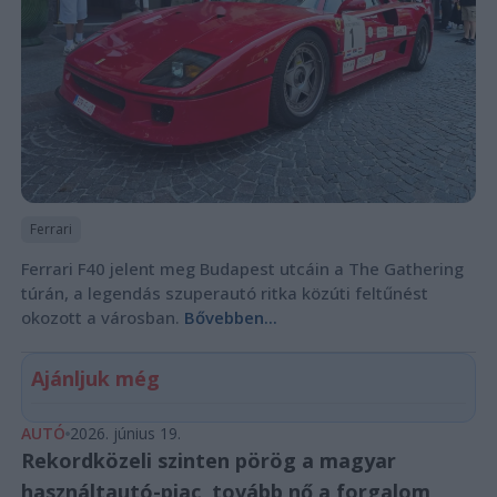
Ferrari
Ferrari F40 jelent meg Budapest utcáin a The Gathering
túrán, a legendás szuperautó ritka közúti feltűnést
okozott a városban.
Bővebben...
Ajánljuk még
AUTÓ
2026. június 19.
Rekordközeli szinten pörög a magyar
használtautó-piac, tovább nő a forgalom