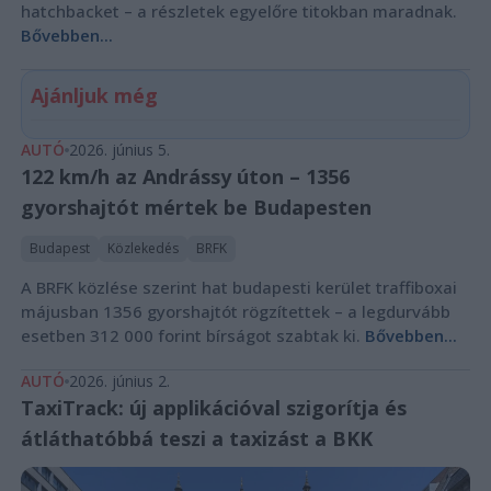
hatchbacket – a részletek egyelőre titokban maradnak.
Bővebben...
Ajánljuk még
AUTÓ
2026. június 5.
122 km/h az Andrássy úton – 1356
gyorshajtót mértek be Budapesten
Budapest
Közlekedés
BRFK
A BRFK közlése szerint hat budapesti kerület traffiboxai
májusban 1356 gyorshajtót rögzítettek – a legdurvább
esetben 312 000 forint bírságot szabtak ki.
Bővebben...
AUTÓ
2026. június 2.
TaxiTrack: új applikációval szigorítja és
átláthatóbbá teszi a taxizást a BKK