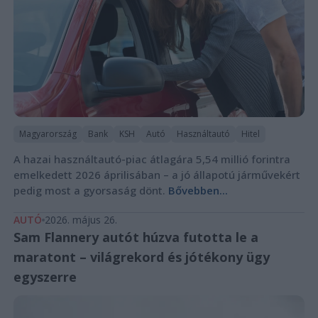
Magyarország
Bank
KSH
Autó
Használtautó
Hitel
A hazai használtautó-piac átlagára 5,54 millió forintra
emelkedett 2026 áprilisában – a jó állapotú járművekért
pedig most a gyorsaság dönt.
Bővebben...
AUTÓ
2026. május 26.
Sam Flannery autót húzva futotta le a
maratont – világrekord és jótékony ügy
egyszerre