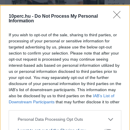
metró, a tö
10perc.hu -
Do Not Process My Personal
Information
BELFÖLD
If you wish to opt-out of the sale, sharing to third parties, or
Most első ízben szólhatnak bele az
processing of your personal or sensitive information for
utasok a Belgrád-vonal menetrendjébe
targeted advertising by us, please use the below opt-out
section to confirm your selection. Please note that after your
Vitézy Dávid társadalmi egyeztetést indított a
opt-out request is processed you may continue seeing
Budapest–Belgrád vasútvonal új menetrendjéről
interest-based ads based on personal information utilized by
és a kapcsolódó Volánbusz-hálózatról, még a
us or personal information disclosed to third parties prior to
bevezetés elő...
your opt-out. You may separately opt-out of the further
disclosure of your personal information by third parties on the
AUTÓ
2026. július 4.
IAB’s list of downstream participants. This information may
Fékpedál nélkül is gyárthatnak autót
also be disclosed by us to third parties on the
IAB’s List of
Amerikában
Downstream Participants
that may further disclose it to other
third parties.
Personal Data Processing Opt Outs