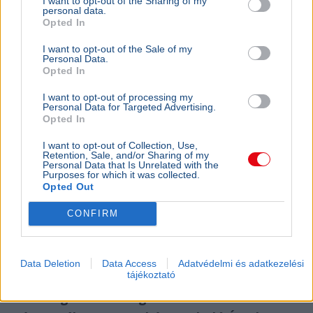
I want to opt-out of the Sharing of my
personal data.
Opted In
I want to opt-out of the Sale of my
Personal Data.
Opted In
I want to opt-out of processing my
Personal Data for Targeted Advertising.
Opted In
I want to opt-out of Collection, Use,
Autó
Retention, Sale, and/or Sharing of my
Personal Data that Is Unrelated with the
Purposes for which it was collected.
Az NHTSA javaslata szerint a kizárólag önvezetésre
Opted Out
tervezett amerikai autóknak nem kellene fékpedállal
rendelkezniük.
Bővebben...
CONFIRM
Ajánljuk még
Data Deletion
Data Access
Adatvédelmi és adatkezelési
tájékoztató
AUTÓ
2026. június 26.
Különleges Volkswagen Golffal követi a