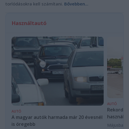
torlódásokra kell számítani.
Bővebben...
Használtautó
AUTÓ
Rekordköz
AUTÓ
használta
A magyar autók harmada már 20 évesnél
is öregebb
Májusban 84