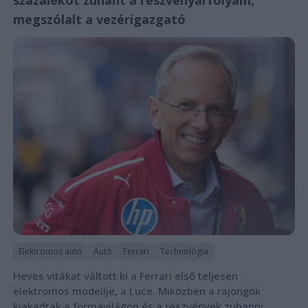
százalékot zuhant a részvényárfolyam,
megszólalt a vezérigazgató
Elektromos autó
Autó
Ferrari
Technológia
Heves vitákat váltott ki a Ferrari első teljesen
elektromos modellje, a Luce. Miközben a rajongók
kiakadtak a formavilágon és a részvények zuhanni