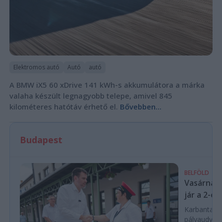
Elektromos autó
Autó
autó
A BMW iX5 60 xDrive 141 kWh-s akkumulátora a márka
valaha készült legnagyobb telepe, amivel 845
kilométeres hatótáv érhető el.
Bővebben...
Budapest
BELFÖLD
Vasárnap 
jár a 2-e
Karbantartá
pályaudvar 