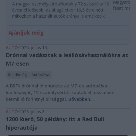
Magyarorszá
A magyar személyautó-állomány 72 százaléka 10
felett marad
évesnél idősebb, az átlagéletkor 16,5 évre nőtt,
miközben a használt autók aránya is emelkedik.
Ajánljuk még
AUTÓ
2026. július 15.
Drónnal vadásztak a leállósávhasználókra az
M7-esen
Rendőrség
Autópálya
A BRFK drónnal ellenőrizte az M7-es autópálya
leállósávját, 15 szabálysértőt kaptak el, összesen
kétmillió forintnyi bírsággal.
Bővebben...
AUTÓ
2026. július 8.
1200 lóerő, 50 példány: itt a Red Bull
hiperautója