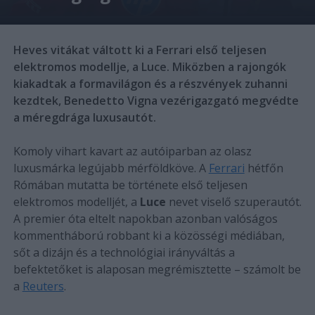
Heves vitákat váltott ki a Ferrari első teljesen
elektromos modellje, a Luce. Miközben a rajongók
kiakadtak a formavilágon és a részvények zuhanni
kezdtek, Benedetto Vigna vezérigazgató megvédte
a méregdrága luxusautót.
Komoly vihart kavart az autóiparban az olasz
luxusmárka legújabb mérföldköve. A
Ferrari
hétfőn
Rómában mutatta be története első teljesen
elektromos modelljét, a
Luce
nevet viselő szuperautót.
A premier óta eltelt napokban azonban valóságos
kommentháború robbant ki a közösségi médiában,
sőt a dizájn és a technológiai irányváltás a
befektetőket is alaposan megrémisztette – számolt be
a
Reuters
.