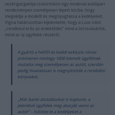
vezérigazgatója csütörtökön egy modenai autóipari
rendezvényen személyesen lépett közbe, hogy
megvédje a modellt és megnyugtassa a kedélyeket.
Vigna határozottan kijelentette, hogy a Luce iránt
„rendkívül erős az érdeklődés” mind a törzsvásárlók,
mind az új ügyfelek részéről.
A gyártó a hétfői és keddi exkluzív római
premieren mintegy 1600 kiemelt ügyfélnek
mutatta meg személyesen az autót, szerdán
pedig hivatalosan is megnyitották a rendelési
könyveket.
„Már banki átutalásokat is kaptunk, a
jelenlévő ügyfelek meg akarják venni az
autót” – hűtötte le a kedélyeket a