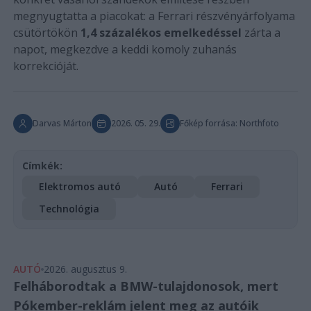
megnyugtatta a piacokat: a Ferrari részvényárfolyama
csütörtökön
1,4 százalékos emelkedéssel
zárta a
napot, megkezdve a keddi komoly zuhanás
korrekcióját.
Darvas Márton
2026. 05. 29.
Főkép forrása: Northfoto
Címkék:
Elektromos autó
Autó
Ferrari
Technológia
AUTÓ
2026. augusztus 9.
Felháborodtak a BMW-tulajdonosok, mert
Pókember-reklám jelent meg az autóik