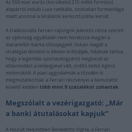
Az 550 ezer eurós (körülbelül 215 millió forintos)
alapárról induló Luce radikális, szokatlan formavilága
miatt azonnal a bírálatok kereszttüzébe került.
A tradicionális Ferrari-rajongók jelentős része szerint
az újdonság egyáltalán nem hordozza magán a
maranellói márka stílusjegyeit. Sokan magát a
stratégiai döntést is élesen kritizálják, hibának tartva,
hogy a legendás sportautógyártó megkezdi az
eltávolodást a védjegyévé vált, ordító belső égésű
motoroktól. A piaci aggodalmak a tőzsdén is
megmutatkoztak: a Ferrari részvényei a bemutatót
követő kedden
több mint 8 százalékot zuhantak
.
Megszólalt a vezérigazgató: „Már
a banki átutalásokat kapjuk”
A feszült helyzetben Benedetto Vigna, a Ferrari