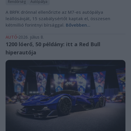
Rendőrség
Autópálya
A BRFK drónnal ellenőrizte az M7-es autópálya
leállósávját, 15 szabálysértőt kaptak el, összesen
kétmillió forintnyi bírsággal.
Bővebben...
AUTÓ
2026. július 8.
1200 lóerő, 50 példány: itt a Red Bull
hiperautója