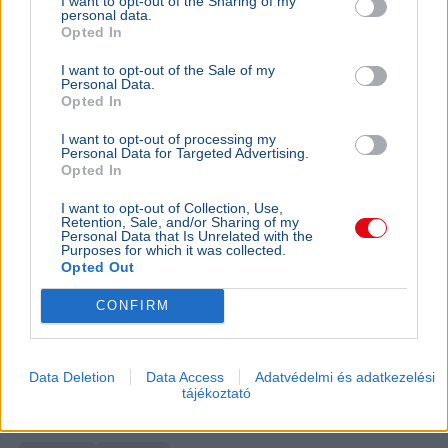
Magyarorszá
I want to opt-out of the Sharing of my
A magyar személyautó-állomány 72 százaléka 10
personal data.
felett marad
évesnél idősebb, az átlagéletkor 16,5 évre nőtt,
Opted In
miközben a használt autók aránya is emelkedik.
I want to opt-out of the Sale of my
Personal Data.
Ajánljuk még
Opted In
I want to opt-out of processing my
AUTÓ
2026. július 18.
Personal Data for Targeted Advertising.
Opted In
Balesetek bénítják a magyar utakat, 10
kilométeres a torlódás az M1-esen
I want to opt-out of Collection, Use,
Retention, Sale, and/or Sharing of my
Personal Data that Is Unrelated with the
Autópálya
Közlekedés
Purposes for which it was collected.
Opted Out
Az M1-es autópályán tíz kilométeres a kocsisor
Budapest felé, de az M5-ösön, az M7-esen és Győrben is
CONFIRM
torlódásokra kell számítani.
Bővebben...
AUTÓ
2026. július 15.
Data Deletion
Data Access
Adatvédelmi és adatkezelési
Drónnal vadásztak a leállósávhasználókra az
tájékoztató
M7-esen