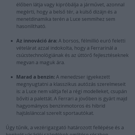
élőben látja vagy kipróbálja a járművet, azonnal
megérti, hogy a belső tér, a külső dizájn és a
menetdinamika terén a Luce semmihez sem
hasonlítható.
Az innováció ára:
A borsos, félmillió euró feletti
vételárat azzal indokolta, hogy a Ferrarinál a
csúcstechnológiának és az úttörő fejlesztéseknek
megvan a maguk ára.
Marad a benzin:
A menedzser igyekezett
megnyugtatni a klasszikus autózás szerelmeseit
is: a Luce nem váltja fel a régi modelleket, csupán
bővíti a palettát. A Ferrari a jövőben is gyárt majd
hagyományos benzinmotoros és hibrid
hajtáslánccal szerelt sportautókat.
Úgy tűnik, a vezérigazgató határozott fellépése és a
konkrét vásárlói szándékok említése részben