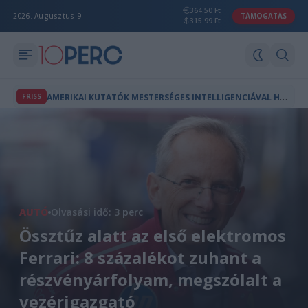
364.50 Ft
2026. Augusztus 9.
TÁMOGATÁS
315.99 Ft
A
MERIKAI KUTATÓK MESTERSÉGES INTELLIGENCIÁVAL HOZTAK LÉTRE A TERMÉSZETBEN NEM LÉTEZŐ VÍRUSOKAT
FRISS
AUTÓ
Olvasási idő: 3 perc
Össztűz alatt az első elektromos
Ferrari: 8 százalékot zuhant a
részvényárfolyam, megszólalt a
vezérigazgató