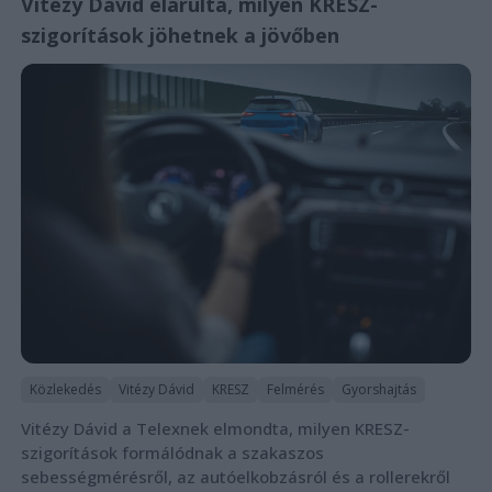
Vitézy Dávid elárulta, milyen KRESZ-
szigorítások jöhetnek a jövőben
Közlekedés
Vitézy Dávid
KRESZ
Felmérés
Gyorshajtás
Vitézy Dávid a Telexnek elmondta, milyen KRESZ-
szigorítások formálódnak a szakaszos
sebességmérésről, az autóelkobzásról és a rollerekről