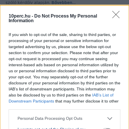
szóló kérdőív alapján.
Bővebben...
10perc.hu -
Do Not Process My Personal
Information
Használtautó
If you wish to opt-out of the sale, sharing to third parties, or
processing of your personal or sensitive information for
targeted advertising by us, please use the below opt-out
section to confirm your selection. Please note that after your
opt-out request is processed you may continue seeing
interest-based ads based on personal information utilized by
us or personal information disclosed to third parties prior to
your opt-out. You may separately opt-out of the further
disclosure of your personal information by third parties on the
IAB’s list of downstream participants. This information may
also be disclosed by us to third parties on the
IAB’s List of
Downstream Participants
that may further disclose it to other
AUTÓ
third parties.
Rekordköz
AUTÓ
használta
A magyar autók harmada már 20 évesnél
Personal Data Processing Opt Outs
is öregebb
Májusban 84