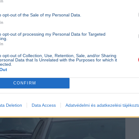
In
o opt-out of the Sale of my Personal Data.
In
utópálya
Közlekedés
to opt-out of processing my Personal Data for Targeted
ing.
In
o opt-out of Collection, Use, Retention, Sale, and/or Sharing
ersonal Data that Is Unrelated with the Purposes for which it
lected.
évesnél is öregebb
Out
CONFIRM
ta Deletion
Data Access
Adatvédelmi és adatkezelési tájékozt