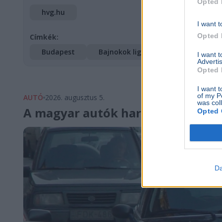
Opted 
hvg.hu
I want t
Opted 
Címkék:
Budapest
Bajnokok ligája
Autó
A
I want 
Advertis
Opted 
I want t
of my P
AUTÓ
2026. augusztus 5.
was col
A magyar autók harmada már 20 
Opted 
Da