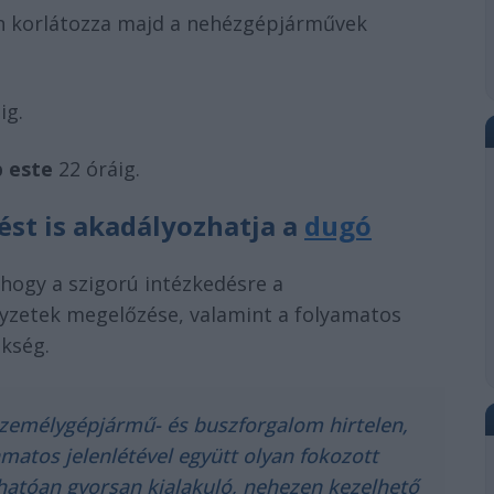
an korlátozza majd a nehézgépjárművek
ig.
 este
22 óráig.
ést is akadályozhatja a
dugó
hogy a szigorú intézkedésre a
lyzetek megelőzése, valamint a folyamatos
kség.
 személygépjármű- és buszforgalom hirtelen,
atos jelenlétével együtt olyan fokozott
lhatóan gyorsan kialakuló, nehezen kezelhető