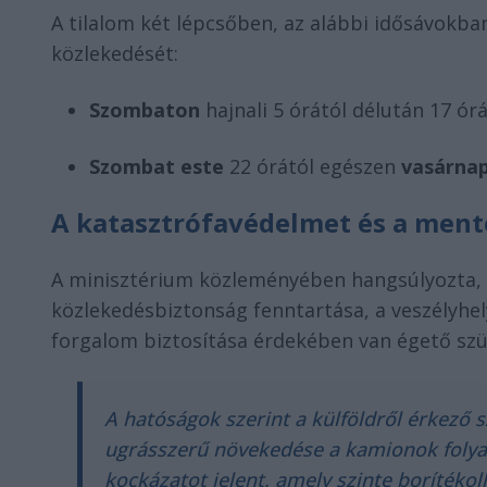
A tilalom két lépcsőben, az alábbi idősávokb
közlekedését:
Szombaton
hajnali 5 órától délután 17 órá
Szombat este
22 órától egészen
vasárnap
A katasztrófavédelmet és a ment
A minisztérium közleményében hangsúlyozta, 
közlekedésbiztonság fenntartása, a veszélyhe
forgalom biztosítása érdekében van égető szü
A hatóságok szerint a külföldről érkező
ugrásszerű növekedése a kamionok folyam
kockázatot jelent, amely szinte borítéko