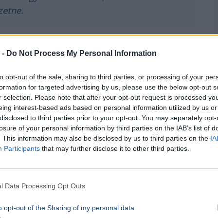
zetne.
 -
Do Not Process My Personal Information
ok ráadásul egy esetleges
baleset
vagy
 és a katasztrófavédelem gyors
to opt-out of the sale, sharing to third parties, or processing of your per
nék az autópályákon.
formation for targeted advertising by us, please use the below opt-out s
r selection. Please note that after your opt-out request is processed y
eing interest-based ads based on personal information utilized by us or
s érdemes jóval nagyobb menetidővel
disclosed to third parties prior to your opt-out. You may separately opt-
losure of your personal information by third parties on the IAB’s list of
ti tájékoztatókat, mivel a kamionstop ellenére
. This information may also be disclosed by us to third parties on the
IA
est
felé vezető utakon.
Participants
that may further disclose it to other third parties.
hfoto
l Data Processing Opt Outs
o opt-out of the Sharing of my personal data.