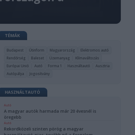
TÉMÁK
Budapest
Útinform
Magyarország
Elektromos autó
Rendőrség
Baleset
Üzemanyag
Klímaváltozás
Európai Unió
Autó
Forma 1
Használtautó
Ausztria
Autópálya
Jogosítvány
HASZNÁLTAUTÓ
Autó
A magyar autók harmada már 20 évesnél is
öregebb
Autó
Rekordközeli szinten pörög a magyar
használtautó-piac, tovább nő a forgalom