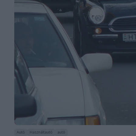
Autó
Használtautó
autó