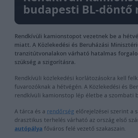
budapesti BL-döntő 
Rendkívüli kamionstopot vezetnek be a hétv
miatt. A Közlekedési és Beruházási Minisztér
tranzitútvonalakon várható hatalmas forgalo
szükség a szigorításra.
Rendkívüli közlekedési korlátozásokra kell fel
fuvarozóknak a hétvégén. A Közlekedési és Ber
rendkívüli kamionstop lép életbe a szombati
A tárca és a
rendőrség
előrejelzései szerint a
drasztikus terhelés várható az ország első sz
autópálya
főváros felé vezető szakaszain.