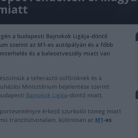
miatt
égén a budapesti Bajnokok Ligája-döntő
ium szerint az M1-es autópályán és a főbb
mterhelés és a balesetveszély miatt van
készülniük a teherautó-sofőröknek és a
uházási Minisztérium bejelentése szerint
 budapesti
Bajnokok Ligája
-döntő miatt.
 sporteseményre érkező szurkolói tömeg miatt
ámú tranzitútvonalain, különösen az
M1
-es