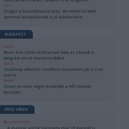
Autó
Drágul a használtautó-piac, de online hitellel
azonnal lecsaphatunk a jó ajánlatokra
BUDAPEST
Belföld
Most első ízben szólhatnak bele az utasok a
Belgrád-vonal menetrendjébe
Belföld
Vasárnap délelőtt rövidített útvonalon jár a 2-es
metró
Belföld
Ötven év után végre lecserélik a HÉV elavult
kocsijait
FRISS HÍREK
2 nappal ezelőtt
A magyar autók harmada már 20 évesnél is