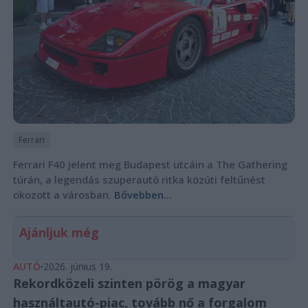
Ferrari
Ferrari F40 jelent meg Budapest utcáin a The Gathering
túrán, a legendás szuperautó ritka közúti feltűnést
okozott a városban.
Bővebben...
Ajánljuk még
AUTÓ
2026. június 19.
Rekordközeli szinten pörög a magyar
használtautó-piac, tovább nő a forgalom