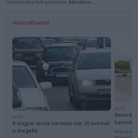
torlódásokra kell számítani.
Bővebben...
Használtautó
AUTÓ
Rekordköz
AUTÓ
használta
A magyar autók harmada már 20 évesnél
is öregebb
Májusban 84
Magyarorszá