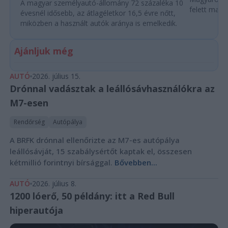
A magyar személyautó-állomány 72 százaléka 10
felett marad
évesnél idősebb, az átlagéletkor 16,5 évre nőtt,
miközben a használt autók aránya is emelkedik.
Ajánljuk még
AUTÓ
2026. július 15.
Drónnal vadásztak a leállósávhasználókra az
M7-esen
Rendőrség
Autópálya
A BRFK drónnal ellenőrizte az M7-es autópálya
leállósávját, 15 szabálysértőt kaptak el, összesen
kétmillió forintnyi bírsággal.
Bővebben...
AUTÓ
2026. július 8.
1200 lóerő, 50 példány: itt a Red Bull
hiperautója