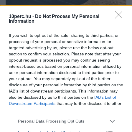
10perc.hu -
Do Not Process My Personal
Information
If you wish to opt-out of the sale, sharing to third parties, or
Elektromos autó
Autó
autó
processing of your personal or sensitive information for
targeted advertising by us, please use the below opt-out
A BMW iX5 60 xDrive 141 kWh-s akkumulátora a márka
section to confirm your selection. Please note that after your
valaha készült legnagyobb telepe, amivel 845
opt-out request is processed you may continue seeing
kilométeres hatótáv érhető el.
Bővebben...
interest-based ads based on personal information utilized by
us or personal information disclosed to third parties prior to
your opt-out. You may separately opt-out of the further
Budapest
disclosure of your personal information by third parties on the
IAB’s list of downstream participants. This information may
also be disclosed by us to third parties on the
IAB’s List of
Downstream Participants
that may further disclose it to other
third parties.
Personal Data Processing Opt Outs