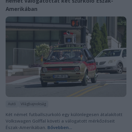
német válogatottat két szurkoló Észak-
Amerikában
Autó
Világbajnokság
Két német futballszurkoló egy különlegesen átalakított
Volkswagen Golffal követi a válogatott mérkőzéseit
Észak-Amerikában.
Bővebben...