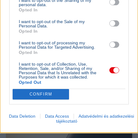
I want to opt-out of the Sharing of my
personal data.
Opted In
I want to opt-out of the Sale of my
Personal Data.
Opted In
SZÓRAKOZÁS
BELFÖLD
Sűrített HÉV-járatokkal készül a MÁV a
Most első
I want to opt-out of processing my
Sziget Fesztiválra - Óriási tömegre
utasok a
Personal Data for Targeted Advertising.
Opted In
számítanak
Vitézy Dávi
Budapest–B
A Sziget Fesztivál idejére a MÁV sűríti a H5-ös
I want to opt-out of Collection, Use,
és a kapcso
Retention, Sale, and/or Sharing of my
HÉV-járatokat, és a teljes vonalon, átszállás
Personal Data that Is Unrelated with the
bevezetés el
nélkül biztosítja a kijutást a szigetre.
Purposes for which it was collected.
Opted Out
AUTÓ
2026. július 4.
CONFIRM
Fékpedál nélkül is gyárthatnak autót
Amerikában
Data Deletion
Data Access
Adatvédelmi és adatkezelési
tájékoztató