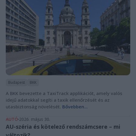
Budapest
BKK
A BKK bevezette a TaxiTrack applikációt, amely valós
idejű adatokkal segíti a taxik ellenőrzését és az
utasbiztonság növelését.
Bővebben...
AUTÓ
2026. május 30.
AU-széria és kötelező rendszámcsere – mi
változik?