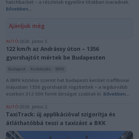
hatchbacket – a részletek egyelőre titokban maradnak.
Bővebben...
Ajánljuk még
AUTÓ
2026. június 5.
122 km/h az Andrássy úton – 1356
gyorshajtót mértek be Budapesten
Budapest
Közlekedés
BRFK
A BRFK közlése szerint hat budapesti kerület traffiboxai
májusban 1356 gyorshajtót rögzítettek – a legdurvább
esetben 312 000 forint bírságot szabtak ki.
Bővebben...
AUTÓ
2026. június 2.
TaxiTrack: új applikációval szigorítja és
átláthatóbbá teszi a taxizást a BKK