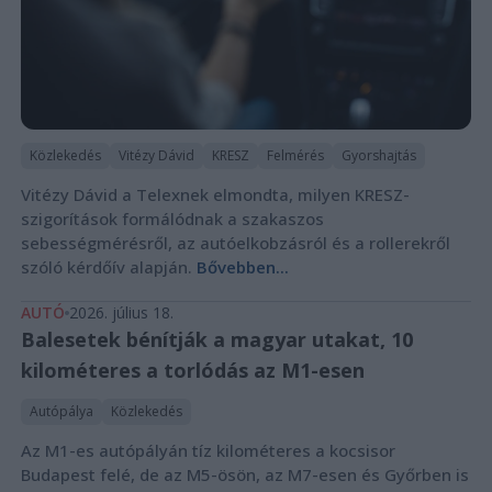
Közlekedés
Vitézy Dávid
KRESZ
Felmérés
Gyorshajtás
Vitézy Dávid a Telexnek elmondta, milyen KRESZ-
szigorítások formálódnak a szakaszos
sebességmérésről, az autóelkobzásról és a rollerekről
szóló kérdőív alapján.
Bővebben...
AUTÓ
2026. július 18.
Balesetek bénítják a magyar utakat, 10
kilométeres a torlódás az M1-esen
Autópálya
Közlekedés
Az M1-es autópályán tíz kilométeres a kocsisor
Budapest felé, de az M5-ösön, az M7-esen és Győrben is