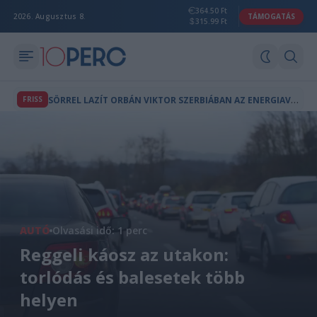
364.50 Ft
2026. Augusztus 8.
TÁMOGATÁS
315.99 Ft
S
ÖRREL LAZÍT ORBÁN VIKTOR SZERBIÁBAN AZ ENERGIAVÁLSÁG ALATT
FRISS
AUTÓ
Olvasási idő: 1 perc
Reggeli káosz az utakon:
torlódás és balesetek több
helyen