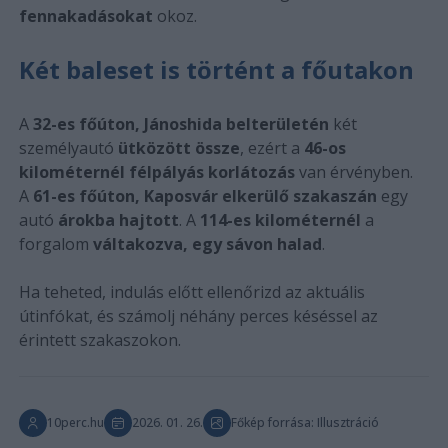
fennakadásokat
okoz.
Két baleset is történt a főutakon
A
32-es főúton, Jánoshida belterületén
két
személyautó
ütközött össze
, ezért a
46-os
kilométernél
félpályás korlátozás
van érvényben.
A
61-es főúton, Kaposvár elkerülő szakaszán
egy
autó
árokba hajtott
. A
114-es kilométernél
a
forgalom
váltakozva, egy sávon halad
.
Ha teheted, indulás előtt ellenőrizd az aktuális
útinfókat, és számolj néhány perces késéssel az
érintett szakaszokon.
10perc.hu
2026. 01. 26.
Főkép forrása: Illusztráció