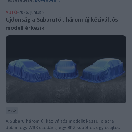
részesedése.
Bővebben...
AUTÓ
2026. június 8.
Újdonság a Subarutól: három új kéziváltós
modell érkezik
Autó
A Subaru három új kéziváltós modellt készül piacra
dobni: egy WRX szedánt, egy BRZ kupét és egy ötajtós