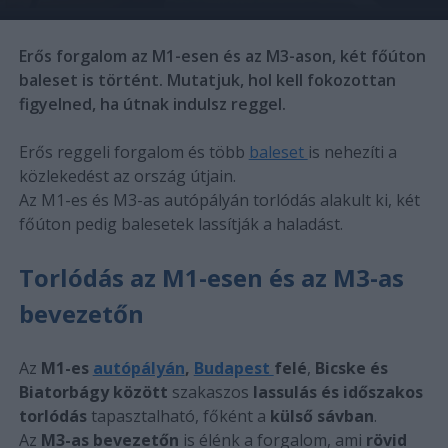
Erős forgalom az M1-esen és az M3-ason, két főúton
baleset is történt. Mutatjuk, hol kell fokozottan
figyelned, ha útnak indulsz reggel.
Erős reggeli forgalom és több
baleset
is nehezíti a
közlekedést az ország útjain.
Az M1-es és M3-as autópályán torlódás alakult ki, két
főúton pedig balesetek lassítják a haladást.
Torlódás az M1-esen és az M3-as
bevezetőn
Az
M1-es
autópályán
,
Budapest
felé
,
Bicske és
Biatorbágy között
szakaszos
lassulás és időszakos
torlódás
tapasztalható, főként a
külső sávban
.
Az
M3-as bevezetőn
is élénk a forgalom, ami
rövid