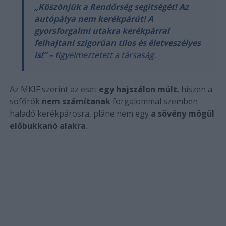
„Köszönjük a Rendőrség segítségét! Az
autópálya nem kerékpárút! A
gyorsforgalmi utakra kerékpárral
felhajtani szigorúan tilos és életveszélyes
is!”
– figyelmeztetett a társaság.
Az MKIF szerint az eset
egy hajszálon múlt
, hiszen a
sofőrök
nem számítanak
forgalommal szemben
haladó kerékpárosra, pláne nem egy
a sövény mögül
előbukkanó alakra
.