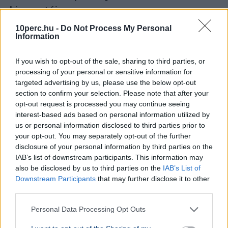
hiperautója
10perc.hu -
Do Not Process My Personal
Information
If you wish to opt-out of the sale, sharing to third parties, or
processing of your personal or sensitive information for
targeted advertising by us, please use the below opt-out
section to confirm your selection. Please note that after your
opt-out request is processed you may continue seeing
interest-based ads based on personal information utilized by
us or personal information disclosed to third parties prior to
your opt-out. You may separately opt-out of the further
disclosure of your personal information by third parties on the
IAB’s list of downstream participants. This information may
also be disclosed by us to third parties on the
IAB’s List of
Autó
autó
Downstream Participants
that may further disclose it to other
third parties.
A Red Bull RB17 hiperautója a Goodwood Festival of
Speeden mutatkozik be élőben, mindössze 50 példány
Personal Data Processing Opt Outs
készül belőle.
Bővebben...