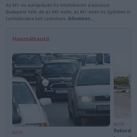
Az M1-es autópályán tíz kilométeres a kocsisor
Budapest felé, de az M5-ösön, az M7-esen és Győrben is
torlódásokra kell számítani.
Bővebben...
Használtautó
AUTÓ
Rekordköz
AUTÓ