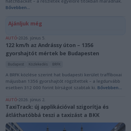
hatchbacket – a részletek egyelőre titokban maradnak.
Bővebben...
Ajánljuk még
AUTÓ
2026. június 5.
122 km/h az Andrássy úton – 1356
gyorshajtót mértek be Budapesten
Budapest
Közlekedés
BRFK
A BRFK közlése szerint hat budapesti kerület traffiboxai
májusban 1356 gyorshajtót rögzítettek – a legdurvább
esetben 312 000 forint bírságot szabtak ki.
Bővebben...
AUTÓ
2026. június 2.
TaxiTrack: új applikációval szigorítja és
átláthatóbbá teszi a taxizást a BKK