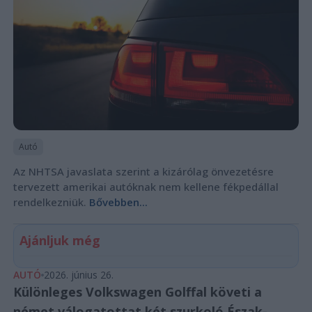
Autó
Az NHTSA javaslata szerint a kizárólag önvezetésre
tervezett amerikai autóknak nem kellene fékpedállal
rendelkezniük.
Bővebben...
Ajánljuk még
AUTÓ
2026. június 26.
Különleges Volkswagen Golffal követi a
német válogatottat két szurkoló Észak-