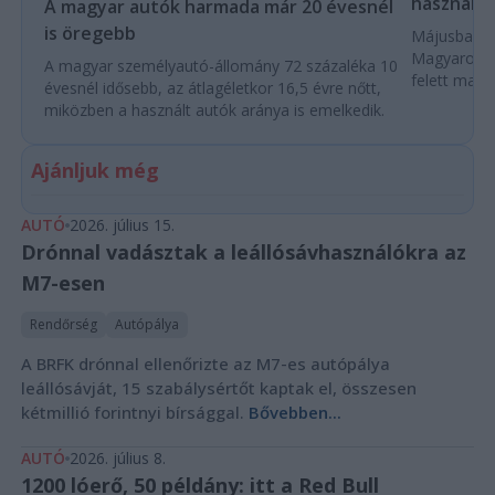
használta
A magyar autók harmada már 20 évesnél
is öregebb
Májusban 84
Magyarorszá
A magyar személyautó-állomány 72 százaléka 10
felett marad
évesnél idősebb, az átlagéletkor 16,5 évre nőtt,
miközben a használt autók aránya is emelkedik.
Ajánljuk még
AUTÓ
2026. július 15.
Drónnal vadásztak a leállósávhasználókra az
M7-esen
Rendőrség
Autópálya
A BRFK drónnal ellenőrizte az M7-es autópálya
leállósávját, 15 szabálysértőt kaptak el, összesen
kétmillió forintnyi bírsággal.
Bővebben...
AUTÓ
2026. július 8.
1200 lóerő, 50 példány: itt a Red Bull