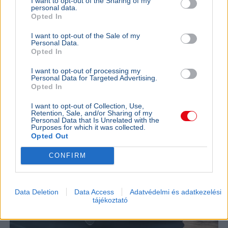
I want to opt-out of the Sharing of my
AUTÓ
2026. július 7.
personal data.
Opted In
Rekordméretű akksival jön az elektromos
BMW X5
I want to opt-out of the Sale of my
Personal Data.
Opted In
I want to opt-out of processing my
Personal Data for Targeted Advertising.
Opted In
I want to opt-out of Collection, Use,
Retention, Sale, and/or Sharing of my
Personal Data that Is Unrelated with the
Purposes for which it was collected.
Opted Out
CONFIRM
Data Deletion
Data Access
Adatvédelmi és adatkezelési
tájékoztató