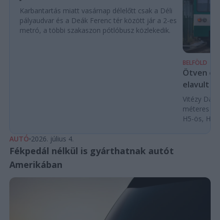
Karbantartás miatt vasárnap délelőtt csak a Déli
pályaudvar és a Deák Ferenc tér között jár a 2-es
metró, a többi szakaszon pótlóbusz közlekedik.
BELFÖLD
Ötven év 
elavult ko
Vitézy Dávid
méteres mo
H5-ös, H6-
AUTÓ
2026. július 4.
Fékpedál nélkül is gyárthatnak autót
Amerikában