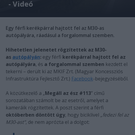
- Videó
Egy férfi kerékpárral hajtott fel az M30-as
autópályára, ráadásul a forgalommal szemben.
Hihetetlen jelenetet rögzítettek az M30-
as
autópályán
:
egy férfi
kerékpárral hajtott fel az
autópályára
, és
a forgalommal szemben
kezdett el
tekerni – derült ki az MKIF Zrt. (Magyar Koncessziós
Infrastruktúra Fejlesztő Zrt.)
Facebook
-bejegyzéséből.
A közútkezelő a „
Megáll az ész #113
” című
sorozatában számolt be az esetről, amelyet a
kameráik rögzítettek. A poszt szerint a férfi
októberben döntött úgy
, hogy biciklivel
„fedezi fel az
M30-ast”
, de nem aprózta el a dolgot: