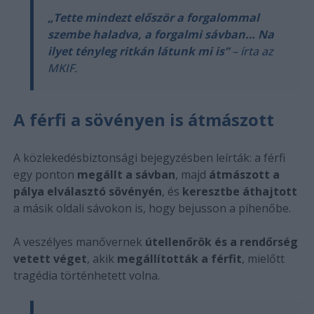
„Tette mindezt először a forgalommal
szembe haladva, a forgalmi sávban… Na
ilyet tényleg ritkán látunk mi is”
– írta az
MKIF.
A férfi a sövényen is átmászott
A közlekedésbiztonsági bejegyzésben leírták: a férfi
egy ponton
megállt a sávban
, majd
átmászott a
pálya elválasztó sövényén
, és
keresztbe áthajtott
a másik oldali sávokon is, hogy bejusson a pihenőbe.
A veszélyes manővernek
útellenőrök és a rendőrség
vetett véget
, akik
megállították a férfit
, mielőtt
tragédia történhetett volna.