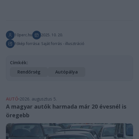
10perc.hu
2025. 10. 20.
Főkép forrása: Saját forrás - illusztráció
Címkék:
Rendőrség
Autópálya
AUTÓ
2026. augusztus 5.
A magyar autók harmada már 20 évesnél is
öregebb