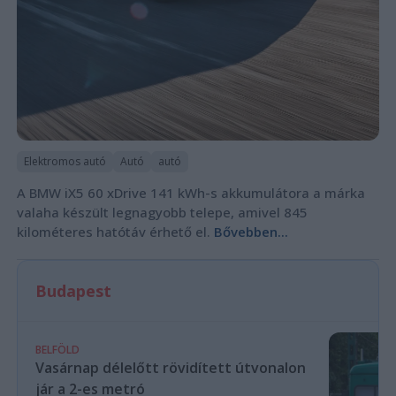
Elektromos autó
Autó
autó
A BMW iX5 60 xDrive 141 kWh-s akkumulátora a márka
valaha készült legnagyobb telepe, amivel 845
kilométeres hatótáv érhető el.
Bővebben...
Budapest
BELFÖLD
Vasárnap délelőtt rövidített útvonalon
jár a 2-es metró