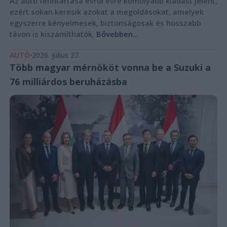
Az autó fenntartása évről évre komolyabb kiadást jelent,
ezért sokan keresik azokat a megoldásokat, amelyek
egyszerre kényelmesek, biztonságosak és hosszabb
távon is kiszámíthatók.
Bővebben...
AUTÓ
2026. július 27.
Több magyar mérnököt vonna be a Suzuki a
76 milliárdos beruházásba