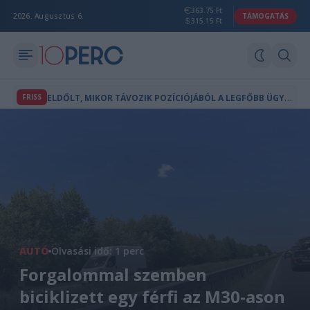
363.75 Ft
2026. Augusztus 6.
TÁMOGATÁS
315.15 Ft
E
LDŐLT, MIKOR TÁVOZIK POZÍCIÓJÁBÓL A LEGFŐBB ÜGYÉSZ
FRISS
AUTÓ
Olvasási idő: 1 perc
Forgalommal szemben
biciklizett egy férfi az M30-ason