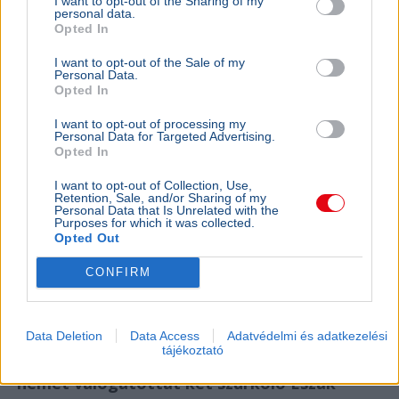
I want to opt-out of the Sharing of my
personal data.
Opted In
I want to opt-out of the Sale of my
Personal Data.
Opted In
I want to opt-out of processing my
Personal Data for Targeted Advertising.
Opted In
Autó
I want to opt-out of Collection, Use,
Retention, Sale, and/or Sharing of my
Az NHTSA javaslata szerint a kizárólag önvezetésre
Personal Data that Is Unrelated with the
tervezett amerikai autóknak nem kellene fékpedállal
Purposes for which it was collected.
Opted Out
rendelkezniük.
Bővebben...
CONFIRM
Ajánljuk még
AUTÓ
2026. június 26.
Data Deletion
Data Access
Adatvédelmi és adatkezelési
tájékoztató
Különleges Volkswagen Golffal követi a
német válogatottat két szurkoló Észak-