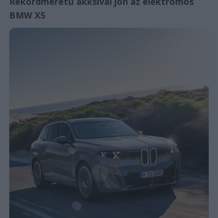
Rekordméretű akksival jön az elektromos
BMW X5