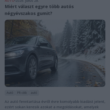
AUTÓ
2026. július 28.
Miért választ egyre több autós
négyévszakos gumit?
Autó
PR-cikk
autó
Az autó fenntartása évről évre komolyabb kiadást jelent,
ezért sokan keresik azokat a megoldásokat, amelyek