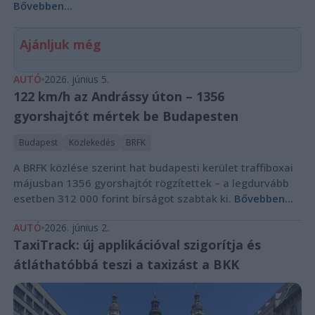
Bővebben...
Ajánljuk még
AUTÓ
2026. június 5.
122 km/h az Andrássy úton – 1356
gyorshajtót mértek be Budapesten
Budapest
Közlekedés
BRFK
A BRFK közlése szerint hat budapesti kerület traffiboxai
májusban 1356 gyorshajtót rögzítettek – a legdurvább
esetben 312 000 forint bírságot szabtak ki.
Bővebben...
AUTÓ
2026. június 2.
TaxiTrack: új applikációval szigorítja és
átláthatóbbá teszi a taxizást a BKK