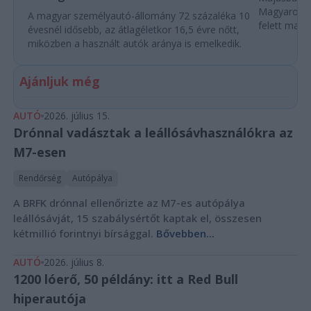
Magyarorszá
A magyar személyautó-állomány 72 százaléka 10
felett marad
évesnél idősebb, az átlagéletkor 16,5 évre nőtt,
miközben a használt autók aránya is emelkedik.
Ajánljuk még
AUTÓ
2026. július 15.
Drónnal vadásztak a leállósávhasználókra az
M7-esen
Rendőrség
Autópálya
A BRFK drónnal ellenőrizte az M7-es autópálya
leállósávját, 15 szabálysértőt kaptak el, összesen
kétmillió forintnyi bírsággal.
Bővebben...
AUTÓ
2026. július 8.
1200 lóerő, 50 példány: itt a Red Bull
hiperautója