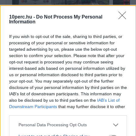
10perc.hu -
Do Not Process My Personal
Information
BELFÖLD
BELFÖLD
Ötven év után végre lecserélik a HÉV
Hét év ut
If you wish to opt-out of the sale, sharing to third parties, or
elavult kocsijait
várt óbud
processing of your personal or sensitive information for
targeted advertising by us, please use the below opt-out
Vitézy Dávid miniszter bejelentette: 42 új, 120
Budapest f
section to confirm your selection. Please note that after your
méteres motorvonat áll forgalomba 2030-tól a
szigetre te
H5-ös, H6-os és H7-es HÉV-vonalakon.
koncepciójá
opt-out request is processed you may continue seeing
engedélyezé
interest-based ads based on personal information utilized by
us or personal information disclosed to third parties prior to
AUTÓ
2026. július 4.
your opt-out. You may separately opt-out of the further
Fékpedál nélkül is gyárthatnak autót
disclosure of your personal information by third parties on the
IAB’s list of downstream participants. This information may
Amerikában
also be disclosed by us to third parties on the
IAB’s List of
Downstream Participants
that may further disclose it to other
third parties.
Personal Data Processing Opt Outs