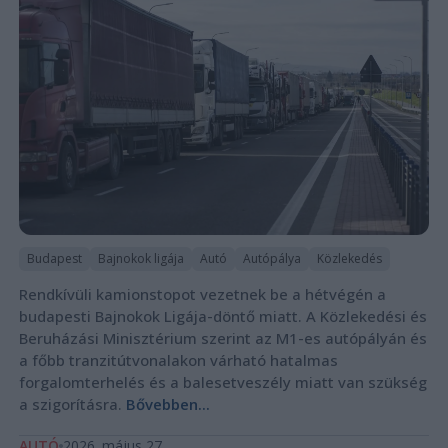
Budapest
Bajnokok ligája
Autó
Autópálya
Közlekedés
Rendkívüli kamionstopot vezetnek be a hétvégén a
budapesti Bajnokok Ligája-döntő miatt. A Közlekedési és
Beruházási Minisztérium szerint az M1-es autópályán és
a főbb tranzitútvonalakon várható hatalmas
forgalomterhelés és a balesetveszély miatt van szükség
a szigorításra.
Bővebben...
AUTÓ
2026. május 27.