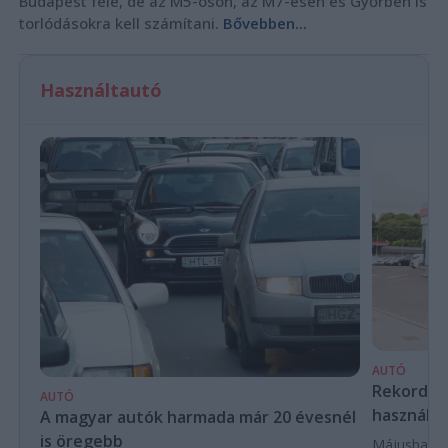
Budapest felé, de az M5-ösön, az M7-esen és Győrben is
torlódásokra kell számítani.
Bővebben...
Használtautó
AUTÓ
Rekordköz
AUTÓ
használta
A magyar autók harmada már 20 évesnél
is öregebb
Májusban 84