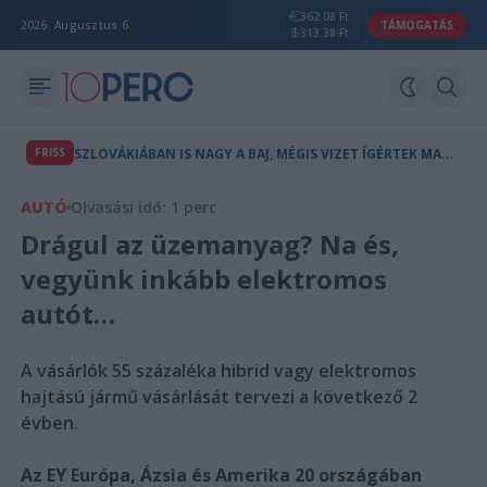
362.08 Ft
2026. Augusztus 6.
TÁMOGATÁS
313.38 Ft
S
ZLOVÁKIÁBAN IS NAGY A BAJ, MÉGIS VIZET ÍGÉRTEK MAGYARORSZÁGNAK
FRISS
AUTÓ
Olvasási idő: 1 perc
Drágul az üzemanyag? Na és,
vegyünk inkább elektromos
autót…
A vásárlók 55 százaléka hibrid vagy elektromos
hajtású jármű vásárlását tervezi a következő 2
évben.
Az EY Európa, Ázsia és Amerika 20 országában