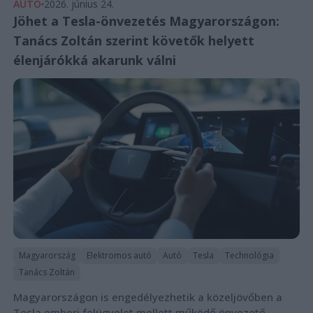
AUTÓ
2026. június 24.
Jöhet a Tesla-önvezetés Magyarországon:
Tanács Zoltán szerint követők helyett
élenjárókká akarunk válni
Magyarország
Elektromos autó
Autó
Tesla
Technológia
Tanács Zoltán
Magyarországon is engedélyezhetik a közeljövőben a
Tesla emberi felügyelet mellett működő önvezető