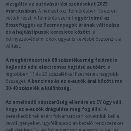
vizsgálta az autóvásárlási szokásokat 2023
márciusában
. A nemzetközi felmérésben 15 ezren
vettek részt. A felmérés szerint
egyértelmű az
összefüggés az üzemanyagok árának változása
és a hajtástípusok kereslete között
, a
környezetvédelmi okok ugyanis kevésbé ösztönzik a
váltást.
A megkérdezettek 88 százaléka még felárat is
hajlandó adni elektromos hajtású autóért
, a
legtöbben 11 és 20 százalékkal fizetnének nagyobb
összeget.
A benzines és az e-autók árai között ma
30-40 százalék a különbség.
Az emelkedő népszerűség ellenére az EY úgy véli,
hogy az e-autók drágulása meg fog állni
. A
kereskedőknek ezért folyamatosan követniük kell a
vevői igényeket, ügyfélkapcsolat-kezelő rendszereket
kell kiépíteniük, és folyamatosan elemezniük kell az