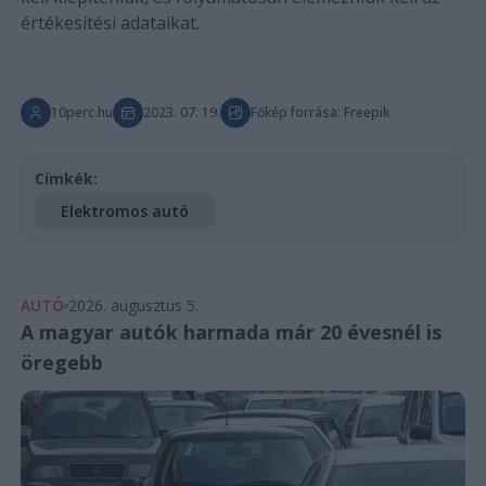
értékesítési adataikat.
10perc.hu
2023. 07. 19.
Főkép forrása: Freepik
Címkék:
Elektromos autó
AUTÓ
2026. augusztus 5.
A magyar autók harmada már 20 évesnél is
öregebb