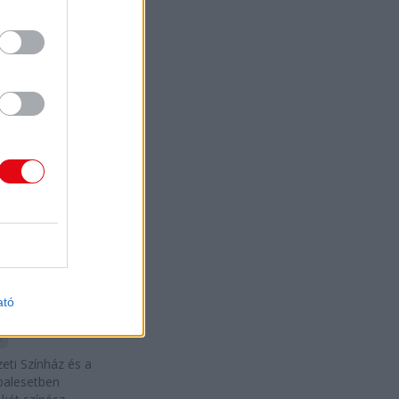
odaítélt díját
nossy Lajos,
eri és Sophie
apták meg a
 irodalom
éséért.
2024.
erc.hu
10. 24.
A
 kívül
zett meg a
ti Színház
th Lajos
al és Szász
ató
al
z
ti Színház és a
 balesetben