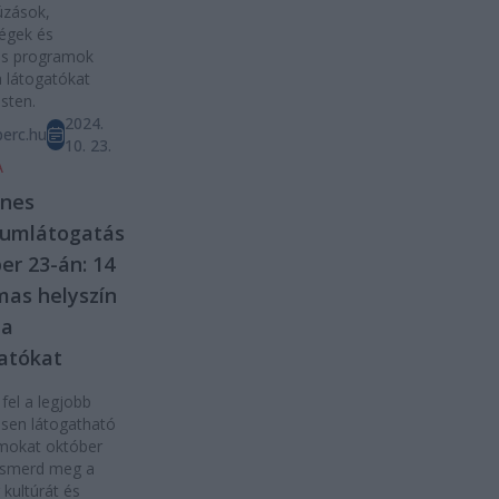
úzások,
égek és
es programok
a látogatókat
sten.
2024.
erc.hu
10. 23.
A
enes
umlátogatás
er 23-án: 14
mas helyszín
 a
atókat
fel a legjobb
sen látogatható
okat október
 Ismerd meg a
kultúrát és