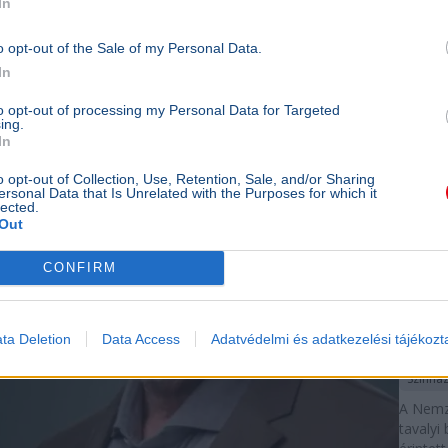
In
évente 
idén Já
o opt-out of the Sale of my Personal Data.
Szűcs T
In
Aude k
magyar
to opt-out of processing my Personal Data for Targeted
elismer
ing.
In
10p
KULTÚR
o opt-out of Collection, Use, Retention, Sale, and/or Sharing
ersonal Data that Is Unrelated with the Purposes for which it
Peren
lected.
Out
egye
Nemze
CONFIRM
Horvá
Ottóv
ta Deletion
Data Access
Adatvédelmi és adatkezelési tájékozt
Júliáv
Színhá
A Nemze
tavalyi