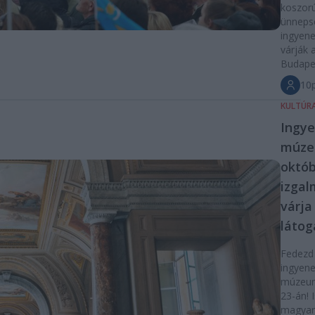
koszor
ünneps
ingyen
várják 
Budape
10p
KULTÚR
Ingy
múze
októb
izgal
várja
látog
Fedezd 
ingyene
múzeum
23-án!
magyar 