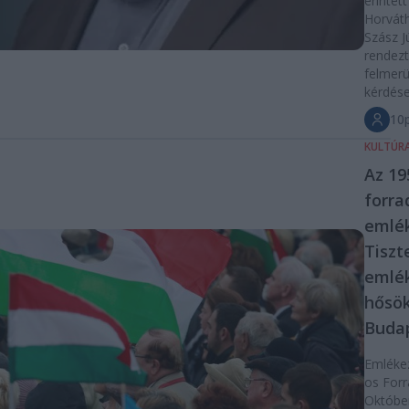
érintett
Horváth
Szász Jú
rendezt
felmerü
kérdése
10p
KULTÚR
Az 19
forr
emlé
Tiszt
emlé
hősö
Buda
Emléke
os Forr
Októbe