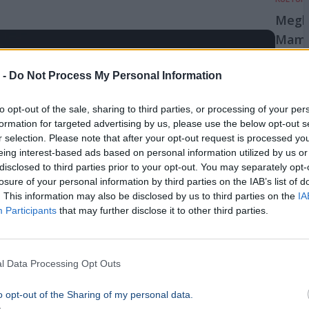
Megh
Mamm
színé
 -
Do Not Process My Personal Information
Myra M
Mamma 
to opt-out of the sale, sharing to third parties, or processing of your per
színész
formation for targeted advertising by us, please use the below opt-out s
korában
r selection. Please note that after your opt-out request is processed y
Glasgo
eing interest-based ads based on personal information utilized by us or
konzer
disclosed to third parties prior to your opt-out. You may separately opt-
végzett
losure of your personal information by third parties on the IAB’s list of
sikeres
játszott
. This information may also be disclosed by us to third parties on the
IA
Participants
that may further disclose it to other third parties.
10p
KULTÚR
Ők ka
l Data Processing Opt Outs
Déry-
o opt-out of the Sharing of my personal data.
A Déry 