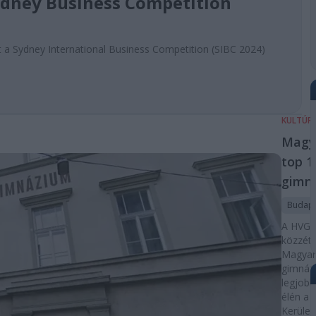
ydney Business Competition
 a Sydney International Business Competition (SIBC 2024)
KULTÚR
Magy
top 1
gimn
Budap
A HVG i
közzéte
Magyar
gimnáz
legjobb
élén a 
Kerület