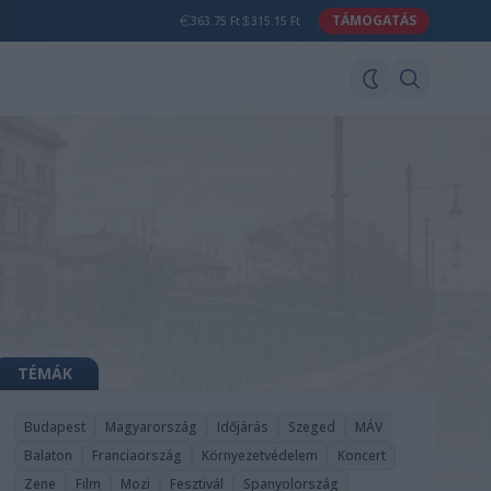
TÁMOGATÁS
363.75 Ft
315.15 Ft
TÉMÁK
Budapest
Magyarország
Időjárás
Szeged
MÁV
Balaton
Franciaország
Környezetvédelem
Koncert
Zene
Film
Mozi
Fesztivál
Spanyolország