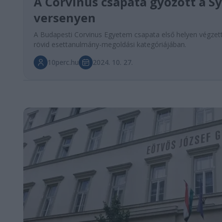
A Corvinus csapata győzött a S
versenyen
A Budapesti Corvinus Egyetem csapata első helyen végzett
rövid esettanulmány-megoldási kategóriájában.
10perc.hu
2024. 10. 27.