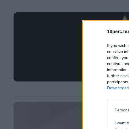
10perc.hu
If you wish 
sensitive in
confirm you
continue se
information 
further disc
participants
Downstream 
Persona
I want t