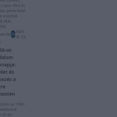
 két színész,
 Lajos Ottó és
lia, peren kívül
e a köztük
lt vitás
ket.
2024.
erc.hu
10. 23.
A
56-os
adalom
knapja:
elet és
kezés a
kre
pesten
zzünk az 1956-
adalomra!
r 23-án