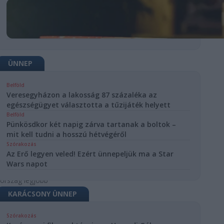
ÜNNEP
A
Belföld
Veresegyházon a lakosság 87 százaléka az
arország
egészségügyet választotta a tűzijáték helyett
0
Belföld
Pünkösdkor két napig zárva tartanak a boltok –
áziuma
mit kell tudni a hosszú hétvégéről
Szórakozás
est
Oktatás
Az Erő legyen veled! Ezért ünnepeljük ma a Star
dén is
Wars napot
tte
ország legjobb
iumainak száz
KARÁCSONY ÜNNEP
ját, amelynek
Budapest V.
Szórakozás
i Eötvös József