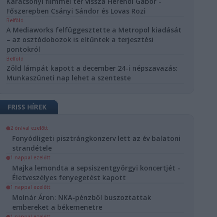
Karácsonyi filmmel tér vissza Herendi Gábor -
ium végzett.
Főszerepben Csányi Sándor és Lovas Rozi
2024.
erc.hu
Belföld
10. 27.
A Mediaworks felfüggesztette a Metropol kiadását
A
– az osztódobozok is eltűntek a terjesztési
ű szimuláció
pontokról
Belföld
 fel Pompeji
Zöld lámpát kapott a december 24-i népszavazás:
nak utolsó
Munkaszüneti nap lehet a szenteste
it
FRISS HÍREK
 79-es kitörése
 és
aneum
2 órával ezelőtt
Fonyódligeti pisztrángkonzerv lett az év balatoni
ását okozta, 16
strandétele
ozattal.
zések és
1 nappal ezelőtt
sok révén a
Majka lemondta a sepsiszentgyörgyi koncertjét -
 továbbra is
Életveszélyes fenyegetést kapott
özőek.
1 nappal ezelőtt
2024.
Molnár Áron: NKA-pénzből buszoztattak
erc.hu
10. 26.
embereket a békemenetre
A
1 nappal ezelőtt