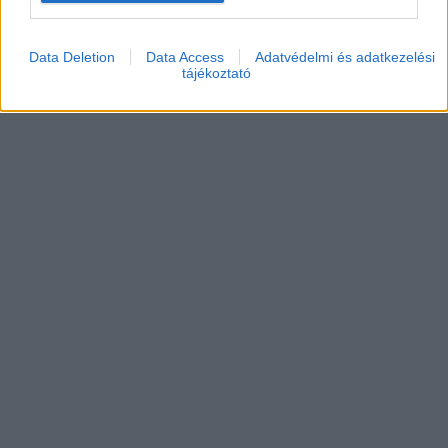
Data Deletion
Data Access
Adatvédelmi és adatkezelési
tájékoztató