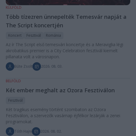
KÜLFÖLD
Több tízezren ünnepelték Temesvár napját a
The Script koncertjén
Koncert
Fesztivál
Románia
Az ír The Script első temesvári koncertje és a Meraviglia légi
akrobatikus premier is a City Celebration fesztivál kiemelt
pillanata volt a városnapon.
Bűte Zsolt
2026. 08. 03.
BELFÖLD
Két ember meghalt az Ozora Fesztiválon
Fesztivál
Két tragikus esemény történt szombaton az Ozora
Fesztiválon, a szervezők vasárnap éjfélkor lezárják a zenei
programokat.
Tóth Hajni
2026. 08. 02.