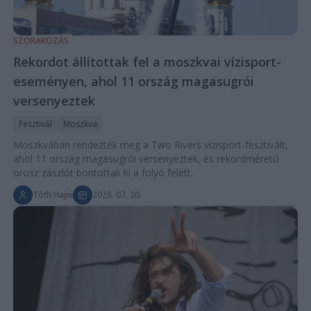
SZÓRAKOZÁS
Rekordot állítottak fel a moszkvai vízisport-
eseményen, ahol 11 ország magasugrói
versenyeztek
Fesztivál
Moszkva
Moszkvában rendezték meg a Two Rivers vízisport-fesztivált,
ahol 11 ország magasugrói versenyeztek, és rekordméretű
orosz zászlót bontottak ki a folyó felett.
Tóth Hajni
2026. 07. 20.