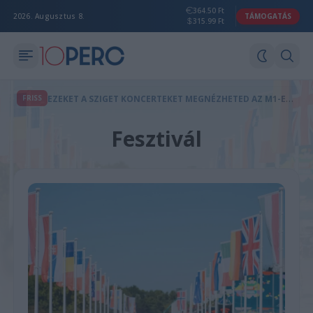
364.50 Ft
2026. Augusztus 8.
TÁMOGATÁS
315.99 Ft
E
ZEKET A SZIGET KONCERTEKET MEGNÉZHETED AZ M1-EN IS
FRISS
Fesztivál