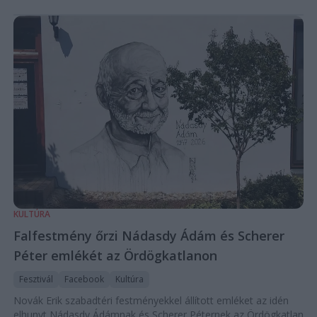
KULTÚRA
Falfestmény őrzi Nádasdy Ádám és Scherer
Péter emlékét az Ördögkatlanon
Fesztivál
Facebook
Kultúra
Novák Erik szabadtéri festményekkel állított emléket az idén
elhunyt Nádasdy Ádámnak és Scherer Péternek az Ördögkatlan