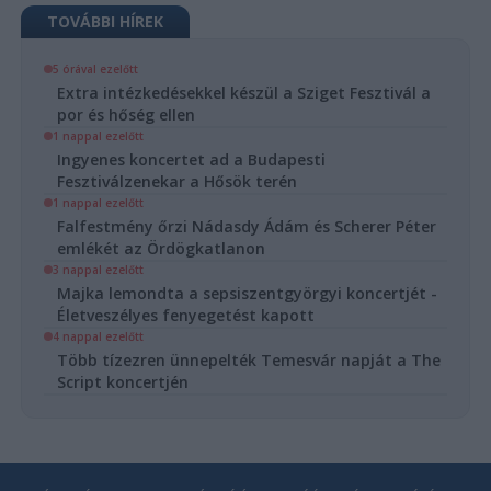
TOVÁBBI HÍREK
5 órával ezelőtt
Extra intézkedésekkel készül a Sziget Fesztivál a
por és hőség ellen
1 nappal ezelőtt
Ingyenes koncertet ad a Budapesti
Fesztiválzenekar a Hősök terén
1 nappal ezelőtt
Falfestmény őrzi Nádasdy Ádám és Scherer Péter
emlékét az Ördögkatlanon
3 nappal ezelőtt
Majka lemondta a sepsiszentgyörgyi koncertjét -
Életveszélyes fenyegetést kapott
4 nappal ezelőtt
Több tízezren ünnepelték Temesvár napját a The
Script koncertjén