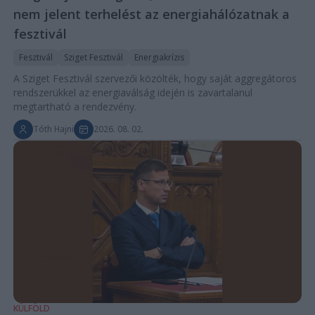
nem jelent terhelést az energiahálózatnak a
fesztivál
Fesztivál
Sziget Fesztivál
Energiakrízis
A Sziget Fesztivál szervezői közölték, hogy saját aggregátoros
rendszerükkel az energiaválság idején is zavartalanul
megtartható a rendezvény.
Tóth Hajni
2026. 08. 02.
KÜLFÖLD