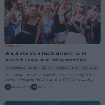
SZÓRAKOZÁS
Elindul a balatoni fesztiválszezon, sorra
érkeznek a nagy nevek Magyarországra
Magyarország
Balaton
Koncert
Fesztivál
MOL
Velencei-tó
Elindul a MOL Nagyon Balaton fesztiválszezon, világsztárok
sorával, a VeszprémFesttől a zamárdi STRAND Fesztiválig.
Darvas Márton
2026. 07. 14.