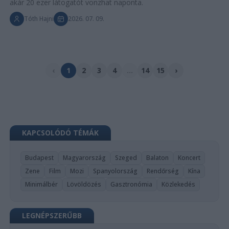
akár 20 ezer látogatót vonzhat naponta.
Tóth Hajni
2026. 07. 09.
‹
1
2
3
4
...
14
15
›
KAPCSOLÓDÓ TÉMÁK
Budapest
Magyarország
Szeged
Balaton
Koncert
Zene
Film
Mozi
Spanyolország
Rendőrség
Kína
Minimálbér
Lövöldözés
Gasztronómia
Közlekedés
LEGNÉPSZERŰBB