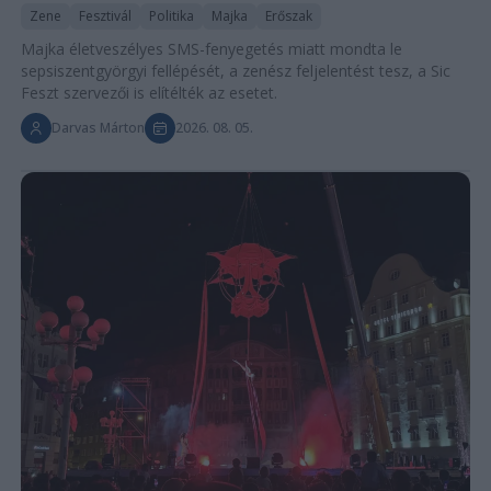
Zene
Fesztivál
Politika
Majka
Erőszak
Majka életveszélyes SMS-fenyegetés miatt mondta le
sepsiszentgyörgyi fellépését, a zenész feljelentést tesz, a Sic
Feszt szervezői is elítélték az esetet.
Darvas Márton
2026. 08. 05.