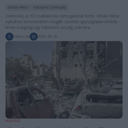
Orbán Viktor
Volodimir Zelenszkij
Zelenszkij az EU-csatlakozás támogatását kérte, Orbán Viktor
nyilvános kommentben reagált: szerinte igazságtalan elvárás
lenne a tagság egy háborúzó ország számára.
10perc.hu
2025. 06. 25.
KÜLFÖLD