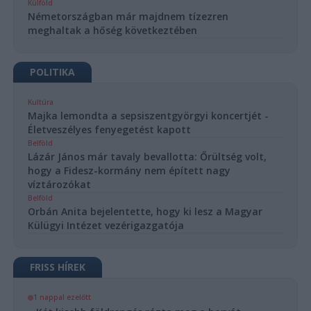
Külföld
Németországban már majdnem tízezren
meghaltak a hőség következtében
POLITIKA
Kultúra
Majka lemondta a sepsiszentgyörgyi koncertjét -
Életveszélyes fenyegetést kapott
Belföld
Lázár János már tavaly bevallotta: Őrültség volt,
hogy a Fidesz-kormány nem épített nagy
víztározókat
Belföld
Orbán Anita bejelentette, hogy ki lesz a Magyar
Külügyi Intézet vezérigazgatója
FRISS HÍREK
1 nappal ezelőtt