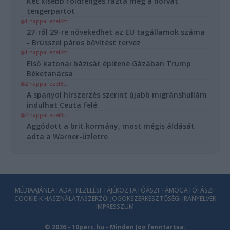
Két kisebb földrengés rázta meg a horvát
tengerpartot
1 nappal ezelőtt
27-ről 29-re növekedhet az EU tagállamok száma
- Brüsszel páros bővítést tervez
1 nappal ezelőtt
Első katonai bázisát építené Gázában Trump
Béketanácsa
2 nappal ezelőtt
A spanyol hírszerzés szerint újabb migránshullám
indulhat Ceuta felé
2 nappal ezelőtt
Aggódott a brit kormány, most mégis áldását
adta a Warner-üzletre
MÉDIAAJÁNLAT
ADATKEZELÉSI TÁJÉKOZTATÓ
ÁSZF
TÁMOGATÓI ÁSZF
COOKIE-K HASZNÁLATA
SZERZŐI JOGOK
SZERKESZTŐSÉGI IRÁNYELVEK
IMPRESSZUM
© 2026 - 10perc.hu - Minden Jog fenntartva.