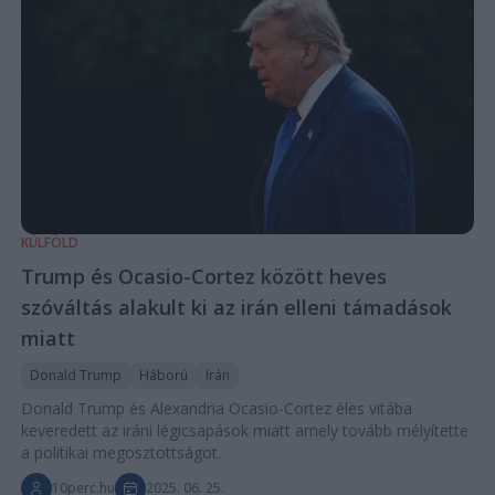
KÜLFÖLD
Trump és Ocasio-Cortez között heves
szóváltás alakult ki az irán elleni támadások
miatt
Donald Trump
Háború
Irán
Donald Trump és Alexandria Ocasio-Cortez éles vitába
keveredett az iráni légicsapások miatt amely tovább mélyítette
a politikai megosztottságot.
10perc.hu
2025. 06. 25.