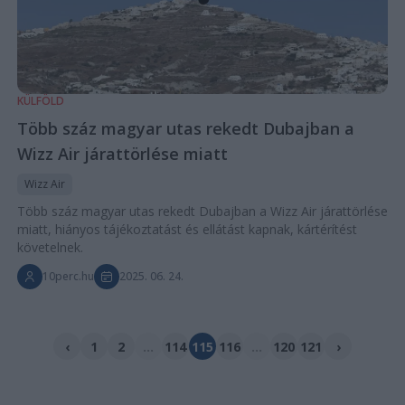
KÜLFÖLD
Több száz magyar utas rekedt Dubajban a
Wizz Air járattörlése miatt
Wizz Air
Több száz magyar utas rekedt Dubajban a Wizz Air járattörlése
miatt, hiányos tájékoztatást és ellátást kapnak, kártérítést
követelnek.
10perc.hu
2025. 06. 24.
‹
1
2
...
114
115
116
...
120
121
›