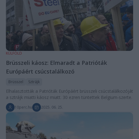
KÜLFÖLD
Brüsszeli káosz: Elmaradt a Patrióták
Európáért csúcstalálkozó
Brüsszel
Sztrájk
Elhalasztották a Patrióták Európáért brüsszeli csúcstalálkozóját
a sztrájk miatti káosz miatt. 30 ezren tüntettek Belgium-szerte.
10perc.hu
2025. 06. 25.