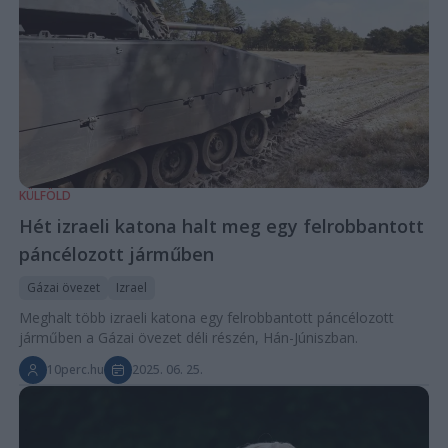
KÜLFÖLD
Hét izraeli katona halt meg egy felrobbantott
páncélozott járműben
Gázai övezet
Izrael
Meghalt több izraeli katona egy felrobbantott páncélozott
járműben a Gázai övezet déli részén, Hán-Júniszban.
10perc.hu
2025. 06. 25.