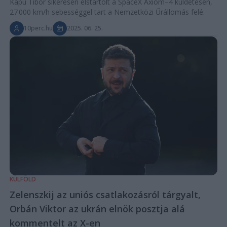
Kapu Tibor sikeresen elstartolt a SpaceX Axiom–4 küldetésén,
27 000 km/h sebességgel tart a Nemzetközi Űrállomás felé.
10perc.hu
2025. 06. 25.
KÜLFÖLD
Zelenszkij az uniós csatlakozásról tárgyalt,
Orbán Viktor az ukrán elnök posztja alá
kommentelt az X-en