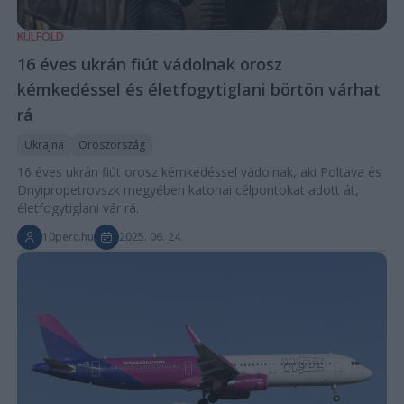
KÜLFÖLD
16 éves ukrán fiút vádolnak orosz
kémkedéssel és életfogytiglani börtön várhat
rá
Ukrajna
Oroszország
16 éves ukrán fiút orosz kémkedéssel vádolnak, aki Poltava és
Dnyipropetrovszk megyében katonai célpontokat adott át,
életfogytiglani vár rá.
10perc.hu
2025. 06. 24.