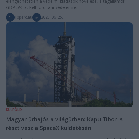
elengedhetetlen a védelmi kiadások növelése, a tagállamok
GDP 5%-át kell fordítani védelemre.
10perc.hu
2025. 06. 25.
KÜLFÖLD
Magyar űrhajós a világűrben: Kapu Tibor is
részt vesz a SpaceX küldetésén