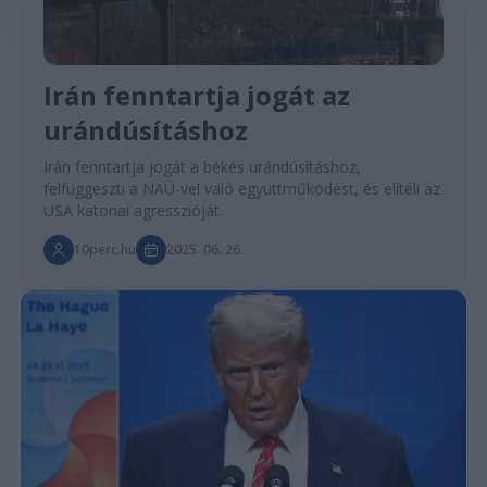
Irán fenntartja jogát az
urándúsításhoz
Irán fenntartja jogát a békés urándúsításhoz,
felfüggeszti a NAÜ-vel való együttműködést, és elítéli az
USA katonai agresszióját.
10perc.hu
2025. 06. 26.