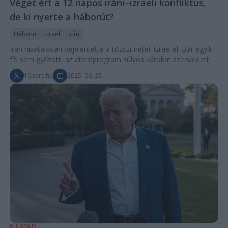
Véget ért a 12 napos iráni–izraeli konfliktus,
de ki nyerte a háborút?
Háború
Izrael
Irán
Irán hivatalosan bejelentette a tűzszünetet Izraellel. Bár egyik
fél sem győzött, az atomprogram súlyos károkat szenvedett.
10perc.hu
2025. 06. 25.
KÜLFÖLD