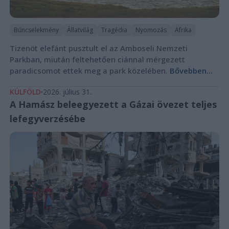
Bűncselekmény
Állatvilág
Tragédia
Nyomozás
Afrika
Tizenöt elefánt pusztult el az Amboseli Nemzeti
Parkban, miután feltehetően ciánnal mérgezett
paradicsomot ettek meg a park közelében.
Bővebben...
KÜLFÖLD
2026. július 31.
A Hamász beleegyezett a Gázai övezet teljes
lefegyverzésébe