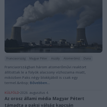
Franciaország
Magyar Péter
Aszály
Atomerőmű
Duna
Franciaországban három atomerőművi reaktort
állítottak le a folyók alacsony vízhozama miatt,
miközben Paks négy blokkjából is csak egy
termel.&nbsp;
Bővebben...
KÜLFÖLD
2026. augusztus 4.
Az orosz állami média Magyar Pétert
támadta a paksi válság kapcsán