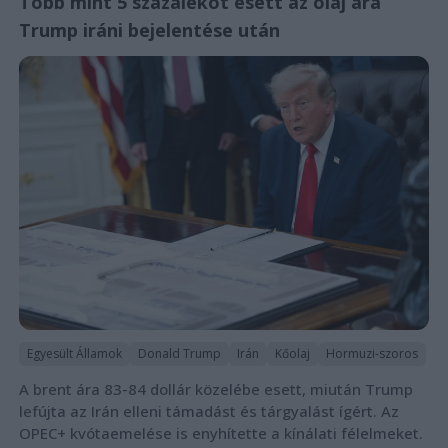
Több mint 5 százalékot esett az olaj ára
Trump iráni bejelentése után
Egyesült Államok
Donald Trump
Irán
Kőolaj
Hormuzi-szoros
A brent ára 83-84 dollár közelébe esett, miután Trump
lefújta az Irán elleni támadást és tárgyalást ígért. Az
OPEC+ kvótaemelése is enyhítette a kínálati félelmeket.