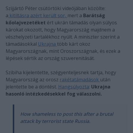
Szijjártó Péter csütörtöki videójában közölte:
a
kitiltásra azért került sor,
mert a
Barátság
kőolajvezetéket
ért ukrán támadás olyan súlyos
károkat okozott, hogy Magyarország majdnem a
vészhelyzeti tartalékhoz nyúlt. A miniszter szerint a
támadásokkal
Ukrajna
több kárt okoz
Magyarországnak, mint Oroszországnak, és ezek a
lépések sértik az ország szuverenitását.
Szibiha kijelentette, szégyenteljesnek tartja, hogy
Magyarország az orosz
rakétatámadások
után
jelentette be a döntést.
Hangsúlyozta
:
Ukrajna
hasonló intézkedésekkel fog válaszolni.
How shameless to post this after a brutal
attack by terrorist state Russia.