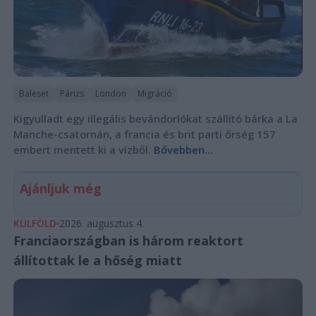
Baleset
Párizs
London
Migráció
Kigyulladt egy illegális bevándorlókat szállító bárka a La
Manche-csatornán, a francia és brit parti őrség 157
embert mentett ki a vízből.
Bővebben...
Ajánljuk még
KÜLFÖLD
2026. augusztus 4.
Franciaországban is három reaktort
állítottak le a hőség miatt