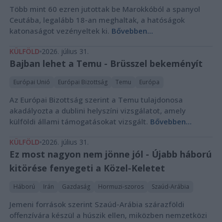
Több mint 60 ezren jutottak be Marokkóból a spanyol
Ceutába, legalább 18-an meghaltak, a hatóságok
katonaságot vezényeltek ki.
Bővebben...
KÜLFÖLD
2026. július 31.
Bajban lehet a Temu - Brüsszel bekeményít
Európai Unió
Európai Bizottság
Temu
Európa
Az Európai Bizottság szerint a Temu tulajdonosa
akadályozta a dublini helyszíni vizsgálatot, amely
külföldi állami támogatásokat vizsgált.
Bővebben...
KÜLFÖLD
2026. július 31.
Ez most nagyon nem jönne jól - Újabb háború
kitörése fenyegeti a Közel-Keletet
Háború
Irán
Gazdaság
Hormuzi-szoros
Szaúd-Arábia
Jemeni források szerint Szaúd-Arábia szárazföldi
offenzívára készül a húszik ellen, miközben nemzetközi