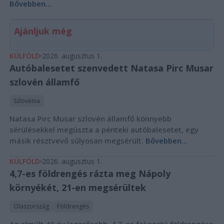
Bővebben...
Ajánljuk még
KÜLFÖLD
2026. augusztus 1.
Autóbalesetet szenvedett Natasa Pirc Musar
szlovén államfő
Szlovénia
Natasa Pirc Musar szlovén államfő könnyebb
sérülésekkel megúszta a pénteki autóbalesetet, egy
másik résztvevő súlyosan megsérült.
Bővebben...
KÜLFÖLD
2026. augusztus 1.
4,7-es földrengés rázta meg Nápoly
környékét, 21-en megsérültek
Olaszország
Földrengés
Az elmúlt 40 év legerősebb, 4,7-es fokozatú földrengése