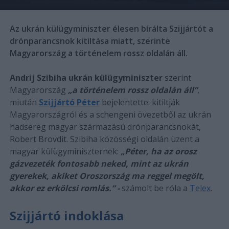
Az ukrán külügyminiszter élesen bírálta Szijjártót a
drónparancsnok kitiltása miatt, szerinte
Magyarország a történelem rossz oldalán áll.
Andrij Szibiha ukrán külügyminiszter
szerint
Magyarország
„a történelem rossz oldalán áll”
,
miután
Szijjártó Péter
bejelentette: kitiltják
Magyarországról és a schengeni övezetből az ukrán
hadsereg magyar származású drónparancsnokát,
Robert Brovdit. Szibiha közösségi oldalán üzent a
magyar külügyminiszternek:
„Péter, ha az orosz
gázvezeték fontosabb neked, mint az ukrán
gyerekek, akiket Oroszország ma reggel megölt,
akkor ez erkölcsi romlás.” -
számolt be róla a
Telex
.
Szijjártó indoklása