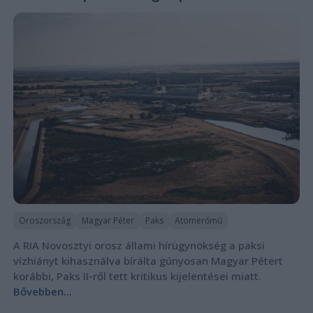
Oroszország
Magyar Péter
Paks
Atomerőmű
A RIA Novosztyi orosz állami hírügynökség a paksi
vízhiányt kihasználva bírálta gúnyosan Magyar Pétert
korábbi, Paks II-ről tett kritikus kijelentései miatt.
Bővebben...