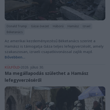
Donald Trump
Gázai övezet
Háború
Hamász
Izrael
Béketanács
Az amerikai kezdeményezésű Béketanács szerint a
Hamász is támogatja Gáza teljes lefegyverzését, amely
szakaszosan, izraeli csapatkivonással zajlik majd.
Bővebben...
KÜLFÖLD
2026. július 30.
Ma megállapodás születhet a Hamász
lefegyverzéséről