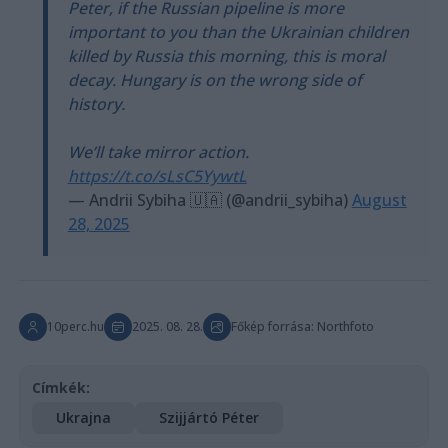
Peter, if the Russian pipeline is more
important to you than the Ukrainian children
killed by Russia this morning, this is moral
decay. Hungary is on the wrong side of
history.
We’ll take mirror action.
https://t.co/sLsC5YywtL
— Andrii Sybiha 🇺🇦 (@andrii_sybiha)
August
28, 2025
10perc.hu
2025. 08. 28.
Főkép forrása: Northfoto
Címkék:
Ukrajna
Szijjártó Péter