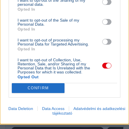
I want to opt-out of the Sharing of my
personal data.
Opted In
I want to opt-out of the Sale of my
Personal Data.
Opted In
I want to opt-out of processing my
Personal Data for Targeted Advertising.
Opted In
I want to opt-out of Collection, Use,
Retention, Sale, and/or Sharing of my
Horvátország
Hőség
Personal Data that Is Unrelated with the
Purposes for which it was collected.
A horvátországi Krk sziget önkormányzatai
Opted Out
víztakarékosságra kérik a lakosokat és turistákat, mivel
a tározó vízszintje történelmi mélységbe süllyedt.
CONFIRM
Bővebben...
Data Deletion
Data Access
Adatvédelmi és adatkezelési
Politika
tájékoztató