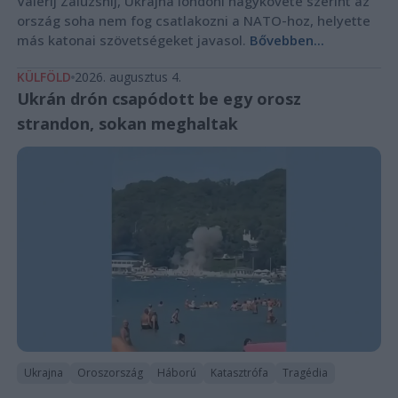
Valerij Zaluzsnij, Ukrajna londoni nagykövete szerint az
ország soha nem fog csatlakozni a NATO-hoz, helyette
más katonai szövetségeket javasol.
Bővebben...
KÜLFÖLD
2026. augusztus 4.
Ukrán drón csapódott be egy orosz
strandon, sokan meghaltak
Ukrajna
Oroszország
Háború
Katasztrófa
Tragédia