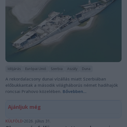
Időjárás
Európai Unió
Szerbia
Aszály
Duna
A rekordalacsony dunai vízállás miatt Szerbiában
előbukkantak a második világháborús német hadihajók
roncsai Prahovo közelében.
Bővebben...
Ajánljuk még
KÜLFÖLD
2026. július 31.