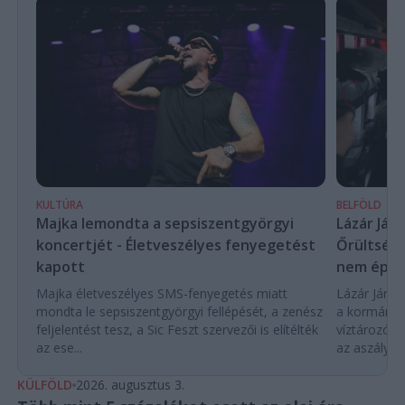
KULTÚRA
BELFÖLD
Majka lemondta a sepsiszentgyörgyi
Lázár Ján
koncertjét - Életveszélyes fenyegetést
Őrültség 
kapott
nem építe
Majka életveszélyes SMS-fenyegetés miatt
Lázár János
mondta le sepsiszentgyörgyi fellépését, a zenész
a kormány h
feljelentést tesz, a Sic Feszt szervezői is elítélték
víztározók
az ese...
az aszályhel
KÜLFÖLD
2026. augusztus 3.