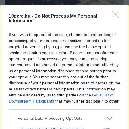
10perc.hu -
Do Not Process My Personal
Information
If you wish to opt-out of the sale, sharing to third parties, or
processing of your personal or sensitive information for
targeted advertising by us, please use the below opt-out
section to confirm your selection. Please note that after your
Háború
Hamász
Terrortámadás
Izrael
Bíróság
opt-out request is processed you may continue seeing
interest-based ads based on personal information utilized by
Izraeli bíróság ideiglenesen leállította Itamár Bengvír
us or personal information disclosed to third parties prior to
tervét, amely szerint krokodilokkal teli vizesárok venné
your opt-out. You may separately opt-out of the further
körül a palesztin rabokat őrző Keciot börtönt.
disclosure of your personal information by third parties on the
Bővebben...
IAB’s list of downstream participants. This information may
also be disclosed by us to third parties on the
IAB’s List of
KÜLFÖLD
2026. augusztus 3.
Downstream Participants
that may further disclose it to other
Történelmi mélységben a víztározó,
third parties.
spórolásra kérik a Krk-sziget lakóit
Personal Data Processing Opt Outs