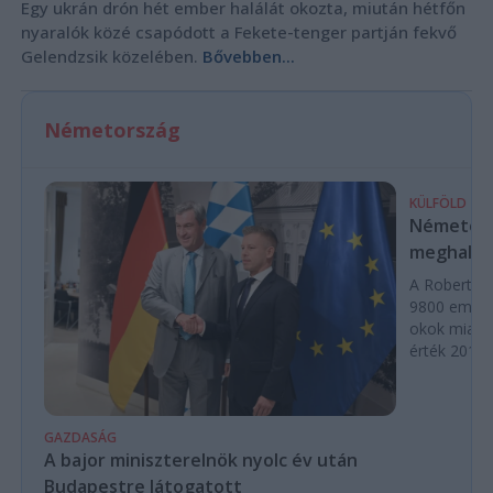
Egy ukrán drón hét ember halálát okozta, miután hétfőn
nyaralók közé csapódott a Fekete-tenger partján fekvő
Gelendzsik közelében.
Bővebben...
Németország
KÜLFÖLD
Németors
meghalta
A Robert Koc
9800 ember
okok miatt
érték 2016 
GAZDASÁG
A bajor miniszterelnök nyolc év után
Budapestre látogatott