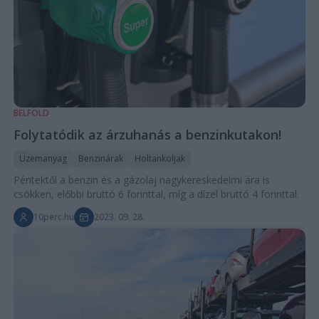
BELFÖLD
Folytatódik az árzuhanás a benzinkutakon!
Üzemanyag
Benzinárak
Holtankoljak
Péntektől a benzin és a gázolaj nagykereskedelmi ára is
csökken, előbbi bruttó 6 forinttal, míg a dízel bruttó 4 forinttal.
10perc.hu
2023. 09. 28.