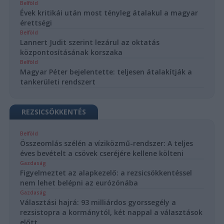
Belföld
Évek kritikái után most tényleg átalakul a magyar
érettségi
Belföld
Lannert Judit szerint lezárul az oktatás
központosításának korszaka
Belföld
Magyar Péter bejelentette: teljesen átalakítják a
tankerületi rendszert
REZSICSÖKKENTÉS
Belföld
Összeomlás szélén a víziközmű-rendszer: A teljes
éves bevételt a csövek cseréjére kellene költeni
Gazdaság
Figyelmeztet az alapkezelő: a rezsicsökkentéssel
nem lehet belépni az eurózónába
Gazdaság
Választási hajrá: 93 milliárdos gyorssegély a
rezsistopra a kormánytól, két nappal a választások
előtt