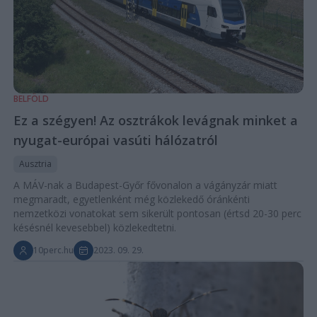
BELFÖLD
Ez a szégyen! Az osztrákok levágnak minket a
nyugat-európai vasúti hálózatról
Ausztria
A MÁV-nak a Budapest-Győr fővonalon a vágányzár miatt
megmaradt, egyetlenként még közlekedő óránkénti
nemzetközi vonatokat sem sikerült pontosan (értsd 20-30 perc
késésnél kevesebbel) közlekedtetni.
10perc.hu
2023. 09. 29.