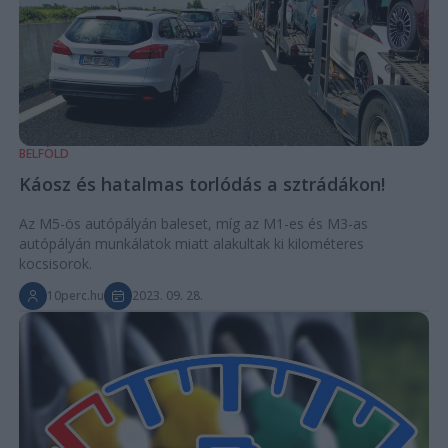
BELFÖLD
Káosz és hatalmas torlódás a sztrádákon!
Az M5-ös autópályán baleset, míg az M1-es és M3-as
autópályán munkálatok miatt alakultak ki kilométeres
kocsisorok.
10perc.hu
2023. 09. 28.