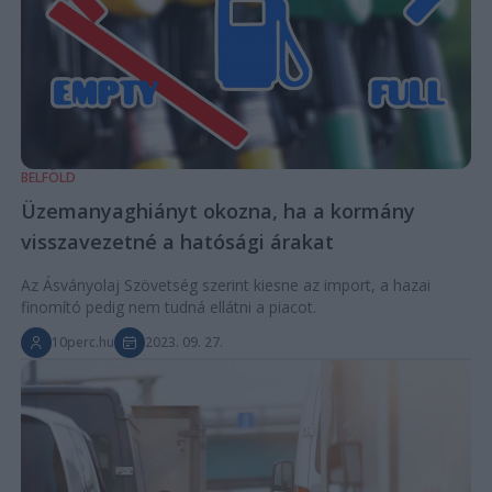
BELFÖLD
Üzemanyaghiányt okozna, ha a kormány
visszavezetné a hatósági árakat
Az Ásványolaj Szövetség szerint kiesne az import, a hazai
finomító pedig nem tudná ellátni a piacot.
10perc.hu
2023. 09. 27.