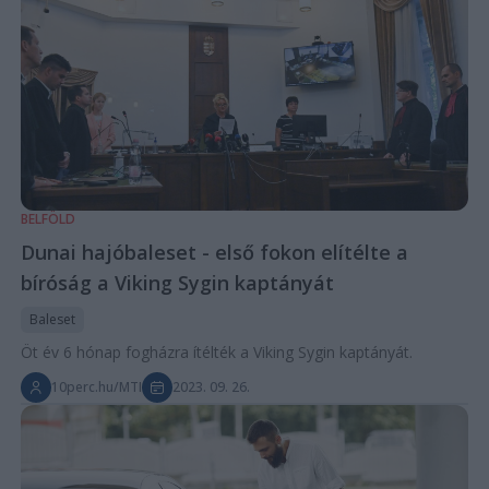
BELFÖLD
Dunai hajóbaleset - első fokon elítélte a
bíróság a Viking Sygin kaptányát
Baleset
Öt év 6 hónap fogházra ítélték a Viking Sygin kaptányát.
10perc.hu/MTI
2023. 09. 26.