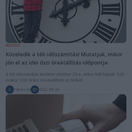
BELFÖLD
Közeledik a téli időszámítás! Mutatjuk, mikor
jön el az idei őszi óraátállítás időpontja
A téli időszámítás kezdete október 29-e, ekkor kell hajnali 3:00
órakor 2:00 órára visszaállítani az órákat.
10perc.hu
2023. 09. 26.