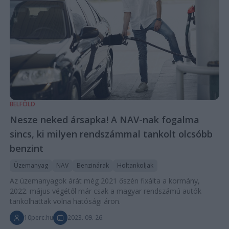
BELFÖLD
Nesze neked ársapka! A NAV-nak fogalma
sincs, ki milyen rendszámmal tankolt olcsóbb
benzint
Üzemanyag
NAV
Benzinárak
Holtankoljak
Az üzemanyagok árát még 2021 őszén fixálta a kormány,
2022. május végétől már csak a magyar rendszámú autók
tankolhattak volna hatósági áron.
10perc.hu
2023. 09. 26.