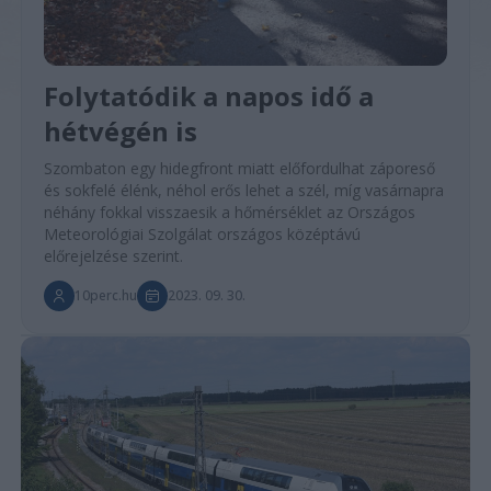
Folytatódik a napos idő a
hétvégén is
Szombaton egy hidegfront miatt előfordulhat záporeső
és sokfelé élénk, néhol erős lehet a szél, míg vasárnapra
néhány fokkal visszaesik a hőmérséklet az Országos
Meteorológiai Szolgálat országos középtávú
előrejelzése szerint.
10perc.hu
2023. 09. 30.