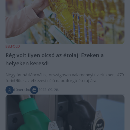
BELFÖLD
Rég volt ilyen olcsó az étolaj! Ezeken a
helyeken keresd!
Négy áruházláncnál is, országosan valamennyi üzletükben, 479
forint/liter az étkezési célú napraforgó étolaj ára.
10perc.hu
2023. 09. 28.