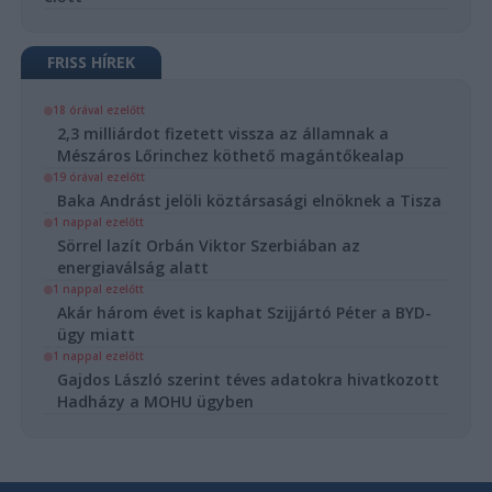
FRISS HÍREK
18 órával ezelőtt
2,3 milliárdot fizetett vissza az államnak a
Mészáros Lőrinchez köthető magántőkealap
19 órával ezelőtt
Baka Andrást jelöli köztársasági elnöknek a Tisza
1 nappal ezelőtt
Sörrel lazít Orbán Viktor Szerbiában az
energiaválság alatt
1 nappal ezelőtt
Akár három évet is kaphat Szijjártó Péter a BYD-
ügy miatt
1 nappal ezelőtt
Gajdos László szerint téves adatokra hivatkozott
Hadházy a MOHU ügyben