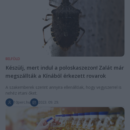
BELFÖLD
Készülj, mert indul a poloskaszezon! Zalát már
megszállták a Kínából érkezett rovarok
A szakemberek szerint annyira ellenállóak, hogy vegyszerrel is
nehéz irtani őket.
10perc.hu
2023. 09. 29.