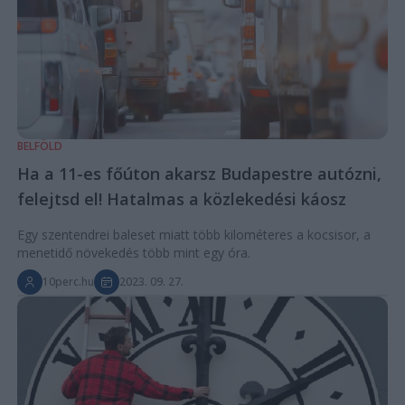
BELFÖLD
Ha a 11-es főúton akarsz Budapestre autózni,
felejtsd el! Hatalmas a közlekedési káosz
Egy szentendrei baleset miatt több kilométeres a kocsisor, a
menetidő növekedés több mint egy óra.
10perc.hu
2023. 09. 27.