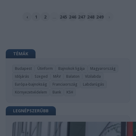
‹
1
2
...
245
246
247
248
249
›
TÉMÁK
Budapest
Útinform
Bajnokok ligája
Magyarország
Időjárás
Szeged
MÁV
Balaton
Vízilabda
Európa-bajnokság
Franciaország
Labdarúgás
Környezetvédelem
Bank
KSH
LEGNÉPSZERŰBB