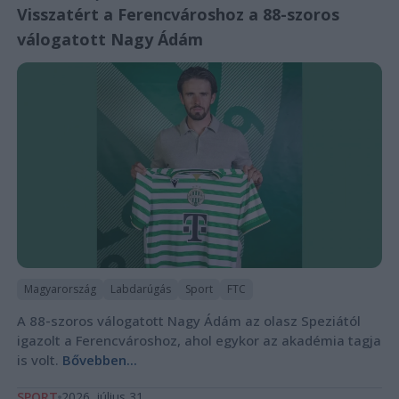
Visszatért a Ferencvároshoz a 88-szoros
válogatott Nagy Ádám
Magyarország
Labdarúgás
Sport
FTC
A 88-szoros válogatott Nagy Ádám az olasz Speziától
igazolt a Ferencvároshoz, ahol egykor az akadémia tagja
is volt.
Bővebben...
SPORT
2026. július 31.