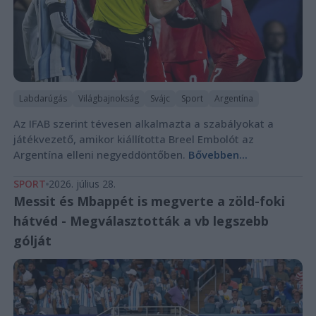
Labdarúgás
Világbajnokság
Svájc
Sport
Argentína
Az IFAB szerint tévesen alkalmazta a szabályokat a
játékvezető, amikor kiállította Breel Embolót az
Argentína elleni negyeddöntőben.
Bővebben...
SPORT
2026. július 28.
Messit és Mbappét is megverte a zöld-foki
hátvéd - Megválasztották a vb legszebb
gólját