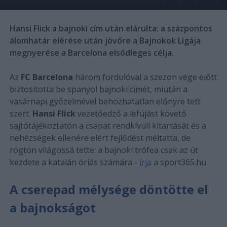
Hansi Flick a bajnoki cím után elárulta: a százpontos
álomhatár elérése után jövőre a Bajnokok Ligája
megnyerése a Barcelona elsődleges célja.
Az
FC Barcelona
három fordulóval a szezon vége előtt
biztosította be spanyol bajnoki címét, miután a
vasárnapi győzelmével behozhatatlan előnyre tett
szert.
Hansi Flick
vezetőedző a lefújást követő
sajtótájékoztatón a csapat rendkívüli kitartását és a
nehézségek ellenére elért fejlődést méltatta, de
rögtön világossá tette: a bajnoki trófea csak az út
kezdete a katalán óriás számára -
írja
a sport365.hu
A cserepad mélysége döntötte el
a bajnokságot