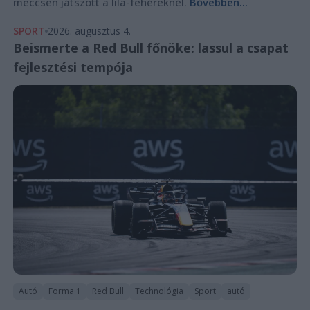
meccsen játszott a lila-fehéreknél.
Bővebben...
SPORT
2026. augusztus 4.
Beismerte a Red Bull főnöke: lassul a csapat
fejlesztési tempója
Autó
Forma 1
Red Bull
Technológia
Sport
autó