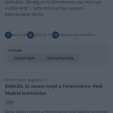
motiváció: „Mindig erről álmodtam és nap mint nap
küzdök érte” – tette hozzá a friss spanyol
bajnokcsapat edzője.
Bűte Zsolt
2026. 05. 11.
Főkép forrása: Northfoto
Címkék:
Labdarúgás
Spanyolország
SPORT
2026. augusztus 7.
Kiderült, ki vezeti majd a Ferencváros–Real
Madrid mérkőzést
FIFA
Berke Balázs vezeti a Ferencváros–Real Madrid szombati