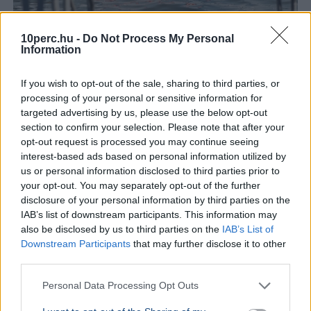
10perc.hu -
Do Not Process My Personal
Information
If you wish to opt-out of the sale, sharing to third parties, or
Balaton
processing of your personal or sensitive information for
targeted advertising by us, please use the below opt-out
Nagy Nándor nyerte a kétszer elhalasztott 44. Lidl
section to confirm your selection. Please note that after your
Balaton-átúszást, amelyre közel 11 ezer nevezés
opt-out request is processed you may continue seeing
érkezett 60 országból.
Bővebben...
interest-based ads based on personal information utilized by
us or personal information disclosed to third parties prior to
SPORT
2026. augusztus 1.
your opt-out. You may separately opt-out of the further
40 fokban csap össze vasárnap az Újpest és a
disclosure of your personal information by third parties on the
Debrecen - Nem enged az MLSZ
IAB’s list of downstream participants. This information may
also be disclosed by us to third parties on the
IAB’s List of
Downstream Participants
that may further disclose it to other
third parties.
Personal Data Processing Opt Outs