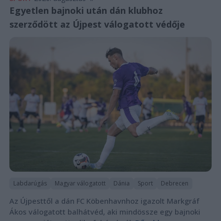
Egyetlen bajnoki után dán klubhoz
szerződött az Újpest válogatott védője
Labdarúgás
Magyar válogatott
Dánia
Sport
Debrecen
Az Újpesttől a dán FC Köbenhavnhoz igazolt Markgráf
Ákos válogatott balhátvéd, aki mindössze egy bajnoki