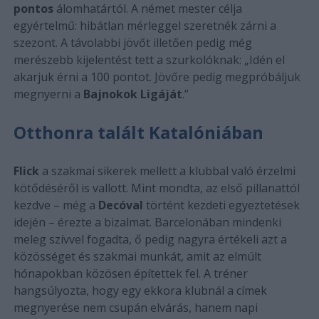
pontos
álomhatártól. A német mester célja
egyértelmű: hibátlan mérleggel szeretnék zárni a
szezont. A távolabbi jövőt illetően pedig még
merészebb kijelentést tett a szurkolóknak: „Idén el
akarjuk érni a 100 pontot. Jövőre pedig megpróbáljuk
megnyerni a
Bajnokok Ligáját
.”
Otthonra talált Katalóniában
Flick
a szakmai sikerek mellett a klubbal való érzelmi
kötődéséről is vallott. Mint mondta, az első pillanattól
kezdve – még a
Decóval
történt kezdeti egyeztetések
idején – érezte a bizalmat. Barcelonában mindenki
meleg szívvel fogadta, ő pedig nagyra értékeli azt a
közösséget és szakmai munkát, amit az elmúlt
hónapokban közösen építettek fel. A tréner
hangsúlyozta, hogy egy ekkora klubnál a címek
megnyerése nem csupán elvárás, hanem napi