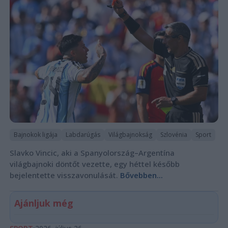
Bajnokok ligája
Labdarúgás
Világbajnokság
Szlovénia
Sport
Slavko Vincic, aki a Spanyolország–Argentína
világbajnoki döntőt vezette, egy héttel később
bejelentette visszavonulását.
Bővebben...
Ajánljuk még