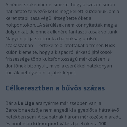
A német szakember elismerte, hogy a szezon során
hátráltató tényezőkkel is meg kellett küzdeniük, ám a
keret stabilitása végül átsegítette őket a
holtpontokon. „A sérülések nem könnyítették meg a
dolgunkat, de ennek ellenére fantasztikusak voltunk.
Nagyon jól játszottunk a bajnokság utolsó
szakaszában” – értékelte a látottakat a tréner.
Flick
külön kiemelte, hogy a kispadról érkező játékosok
frissessége több kulcsfontosságú mérkőzésen is
döntőnek bizonyult, mivel a cserékkel hatékonyan
tudták befolyásolni a játék képét.
Célkeresztben a bűvös százas
Bár a
La Liga
aranyérme már zsebben van, a
Barcelona edzője nem engedi ki a gyeplőt a hátralévő
hetekben sem. A csapatnak három mérkőzése maradt,
és pontosan
kilenc pont
választja el őket a
100