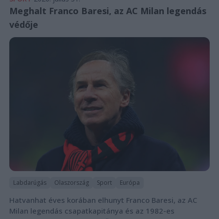
Meghalt Franco Baresi, az AC Milan legendás
védője
Labdarúgás
Olaszország
Sport
Európa
Hatvanhat éves korában elhunyt Franco Baresi, az AC
Milan legendás csapatkapitánya és az 1982-es