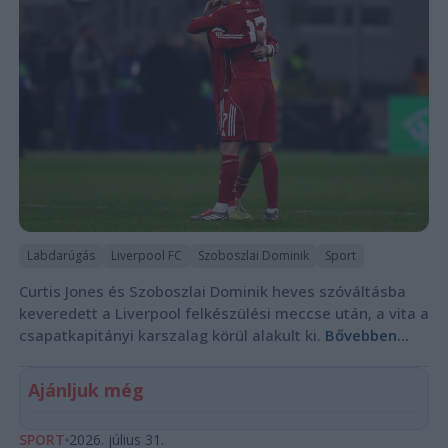
Labdarúgás
Liverpool FC
Szoboszlai Dominik
Sport
Curtis Jones és Szoboszlai Dominik heves szóváltásba
keveredett a Liverpool felkészülési meccse után, a vita a
csapatkapitányi karszalag körül alakult ki.
Bővebben...
Ajánljuk még
SPORT
2026. július 31.