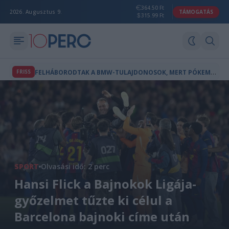
364.50 Ft
2026. Augusztus 9.
TÁMOGATÁS
315.99 Ft
F
ELHÁBORODTAK A BMW-TULAJDONOSOK, MERT PÓKEMBER-REKLÁM JELENT MEG AZ AUTÓIK FEDÉLZETI KÉPERNYŐJÉN
FRISS
SPORT
Olvasási idő: 2 perc
Hansi Flick a Bajnokok Ligája-
győzelmet tűzte ki célul a
Barcelona bajnoki címe után