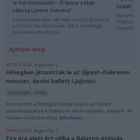
le Yan Diomandét - Ő lenne a klub
Szalah
válasza Lamine Yamalra?
Mohamed Sza
A Real Madrid akár 140 millió euróért igazolta le
Trabzonspor
a 19 éves Yan Diomandét, akit a Bundesliga
szurkoló ün
újoncának választottak.
Ajánljuk még
SPORT
2026. augusztus 2.
Hőségben játszották le az Újpest–Debrecen
meccset, ápolni kellett Ljujicsot
Labdarúgás
Hőség
Rosszul lett a hőségtől Matija Ljujics, az Újpest
csapatkapitánya a Debrecen elleni bajnokin, amelyet 40
fokban rendeztek meg.
Bővebben...
SPORT
2026. augusztus 1.
Egy óra alatt ért célba a Balaton-átúszás