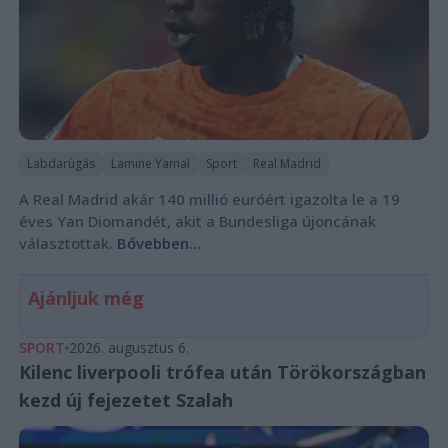
Labdarúgás
Lamine Yamal
Sport
Real Madrid
A Real Madrid akár 140 millió euróért igazolta le a 19
éves Yan Diomandét, akit a Bundesliga újoncának
választottak.
Bővebben...
Ajánljuk még
SPORT
2026. augusztus 6.
Kilenc liverpooli trófea után Törökországban
kezd új fejezetet Szalah