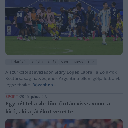
Labdarúgás
Világbajnokság
Sport
Messi
FIFA
A szurkolói szavazáson Sidny Lopes Cabral, a Zöld-foki
Köztársaság hátvédjének Argentína elleni gólja lett a vb
legszebbike.
Bővebben...
SPORT
2026. július 27.
Egy héttel a vb-döntő után visszavonul a
bíró, aki a játékot vezette