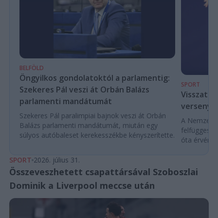
BELFÖLD
Öngyilkos gondolatoktól a parlamentig:
SPORT
Szekeres Pál veszi át Orbán Balázs
Visszaté
parlamenti mandátumát
versenyek
Szekeres Pál paralimpiai bajnok veszi át Orbán
A Nemzetköz
Balázs parlamenti mandátumát, miután egy
felfüggeszt
súlyos autóbaleset kerekesszékbe kényszerítette.
óta érvénybe
SPORT
2026. július 31.
Összeveszhetett csapattársával Szoboszlai
Dominik a Liverpool meccse után