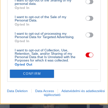
I want to opt-out of the Sharing of my
personal data.
Opted In
I want to opt-out of the Sale of my
Personal Data.
Opted In
I want to opt-out of processing my
Personal Data for Targeted Advertising.
Opted In
Labdarúgás
MLSZ
Sport
Debrecen
Hőség
I want to opt-out of Collection, Use,
Retention, Sale, and/or Sharing of my
Az MLSZ nem módosítja a vasárnapi Újpest–Debrecen
Personal Data that Is Unrelated with the
Purposes for which it was collected.
meccs időpontját annak ellenére, hogy Budapesten 40
Opted Out
fokos hőség várható.
Bővebben...
CONFIRM
Olimpia
Data Deletion
Data Access
Adatvédelmi és adatkezelési
tájékoztató