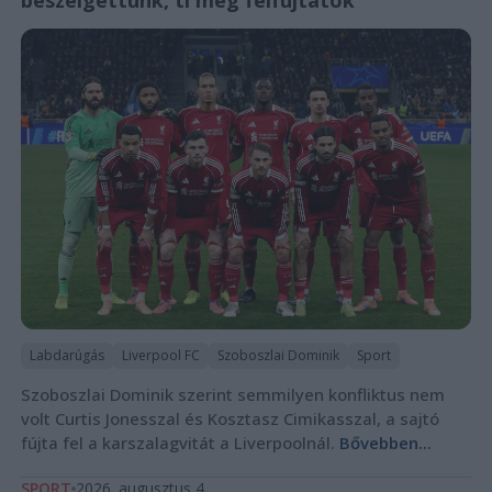
beszélgettünk, ti meg felfújtátok"
Labdarúgás
Liverpool FC
Szoboszlai Dominik
Sport
Szoboszlai Dominik szerint semmilyen konfliktus nem
volt Curtis Jonesszal és Kosztasz Cimikasszal, a sajtó
fújta fel a karszalagvitát a Liverpoolnál.
Bővebben...
SPORT
2026. augusztus 4.