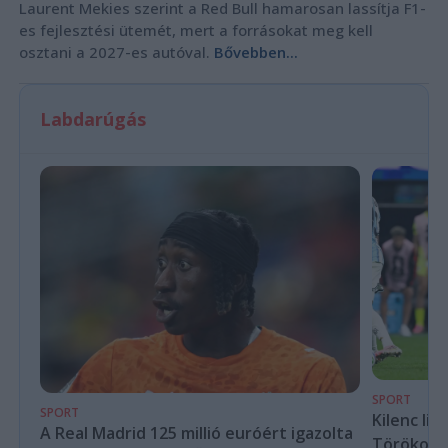
Laurent Mekies szerint a Red Bull hamarosan lassítja F1-
es fejlesztési ütemét, mert a forrásokat meg kell
osztani a 2027-es autóval.
Bővebben...
Labdarúgás
SPORT
SPORT
Kilenc liv
A Real Madrid 125 millió euróért igazolta
Törökorsz