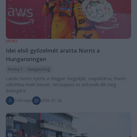
SPORT
Idei első győzelmét aratta Norris a
Hungaroringen
Forma 1
Hungaroring
Lando Norris nyerte a Magyar Nagydíjat, csapattársa, Piastri
váltóhiba miatt kiesett, Verstappen és Antonelli állt még
dobogóra.
Tóth Hajni
2026. 07. 26.