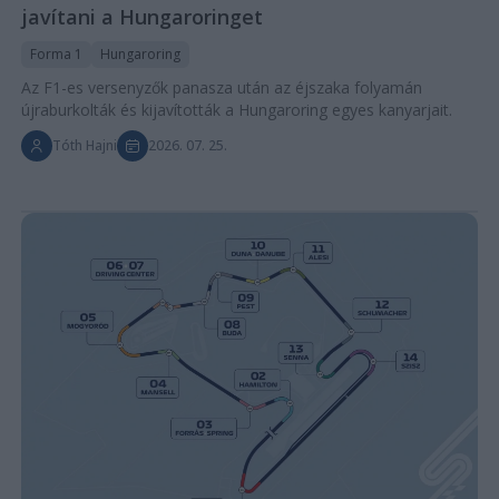
javítani a Hungaroringet
Forma 1
Hungaroring
Az F1-es versenyzők panasza után az éjszaka folyamán
újraburkolták és kijavították a Hungaroring egyes kanyarjait.
Tóth Hajni
2026. 07. 25.