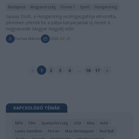
Budapest
Magyarország
Forma 1
Sport
Hungaroring
Gyulay Zsolt, a Hungaroring vezérigazgatója elmondta,
pénteken jelentik be a pálya kanyarjainak új neveit a
negyvenedik Magyar Nagydíj előtt.
Darvas Márton
2026. 07. 21.
‹
1
2
3
4
...
16
17
›
KAPCSOLÓDÓ TÉMÁK
MÁV
Film
Spanyolország
USA
Kína
Autó
Lewis Hamilton
Ferrari
Max Verstappen
Red Bull