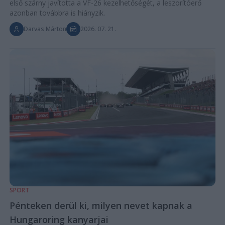
első szárny javította a VF-26 kezelhetőségét, a leszorítóerő
azonban továbbra is hiányzik.
Darvas Márton
2026. 07. 21.
SPORT
Pénteken derül ki, milyen nevet kapnak a
Hungaroring kanyarjai