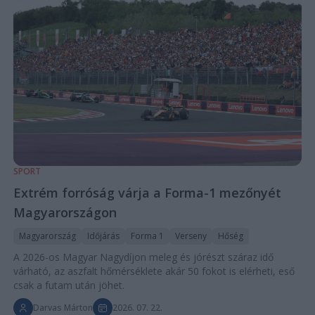
SPORT
Extrém forróság várja a Forma-1 mezőnyét
Magyarországon
Magyarország
Időjárás
Forma 1
Verseny
Hőség
A 2026-os Magyar Nagydíjon meleg és jórészt száraz idő
várható, az aszfalt hőmérséklete akár 50 fokot is elérheti, eső
csak a futam után jöhet.
Darvas Márton
2026. 07. 22.