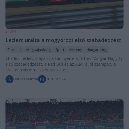
SPORT
Leclerc uralta a mogyoródi első szabadedzést
Forma 1
Világbajnokság
Sport
Verseny
Hungaroring
Charles Leclerc magabiztosan nyerte az F1-es Magyar Nagydíj
első szabadedzését, a Red Bull és az Audi is jól szerepelt, a
McLaren viszont csalódást keltett.
Darvas Márton
2026. 07. 24.