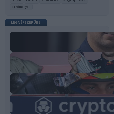
Anglia
Kanada
Közlekedés
Világbajnokság
Eredmények
LEGNÉPSZERŰBB