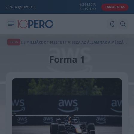
364.50 Ft
2026. Augusztus 8.
TÁMOGATÁS
315.99 Ft
2
,3 MILLIÁRDOT FIZETETT VISSZA AZ ÁLLAMNAK A MÉSZÁROS LŐRINCHEZ KÖTHETŐ MAGÁNTŐKEALAP
FRISS
Forma 1