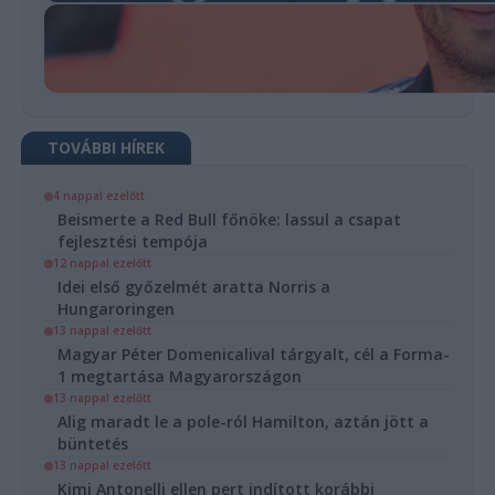
TOVÁBBI HÍREK
4 nappal ezelőtt
Beismerte a Red Bull főnöke: lassul a csapat
fejlesztési tempója
12 nappal ezelőtt
Idei első győzelmét aratta Norris a
Hungaroringen
13 nappal ezelőtt
Magyar Péter Domenicalival tárgyalt, cél a Forma-
1 megtartása Magyarországon
13 nappal ezelőtt
Alig maradt le a pole-ról Hamilton, aztán jött a
büntetés
13 nappal ezelőtt
Kimi Antonelli ellen pert indított korábbi