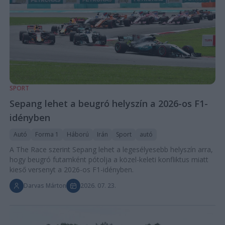
SPORT
Sepang lehet a beugró helyszín a 2026-os F1-
idényben
Autó
Forma 1
Háború
Irán
Sport
autó
A The Race szerint Sepang lehet a legesélyesebb helyszín arra,
hogy beugró futamként pótolja a közel-keleti konfliktus miatt
kieső versenyt a 2026-os F1-idényben.
Darvas Márton
2026. 07. 23.