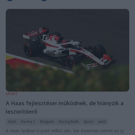
SPORT
A Haas fejlesztései működnek, de hiányzik a
leszorítóerő
Autó
Forma 1
Belgium
Racing Bulls
Sport
autó
A Haas Spában is pont nélkül zárt, bár Bearman szerint az új