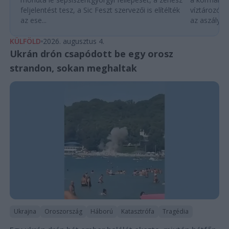
feljelentést tesz, a Sic Feszt szervezői is elítélték
víztározók
az ese...
az aszályhel
KÜLFÖLD
2026. augusztus 4.
Ukrán drón csapódott be egy orosz
strandon, sokan meghaltak
Ukrajna
Oroszország
Háború
Katasztrófa
Tragédia