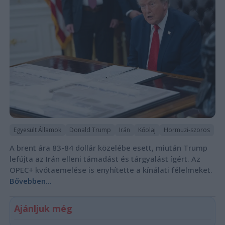
Egyesült Államok
Donald Trump
Irán
Kőolaj
Hormuzi-szoros
A brent ára 83-84 dollár közelébe esett, miután Trump
lefújta az Irán elleni támadást és tárgyalást ígért. Az
OPEC+ kvótaemelése is enyhítette a kínálati félelmeket.
Bővebben...
Ajánljuk még