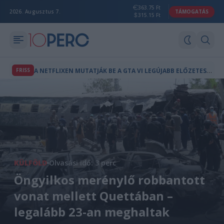
363.75 Ft
2026. Augusztus 7.
TÁMOGATÁS
315.15 Ft
A
NETFLIXEN MUTATJÁK BE A GTA VI LEGÚJABB ELŐZETESÉT
FRISS
KÜLFÖLD
Olvasási idő: 3 perc
Öngyilkos merénylő robbantott
vonat mellett Quettában –
legalább 23-an meghaltak