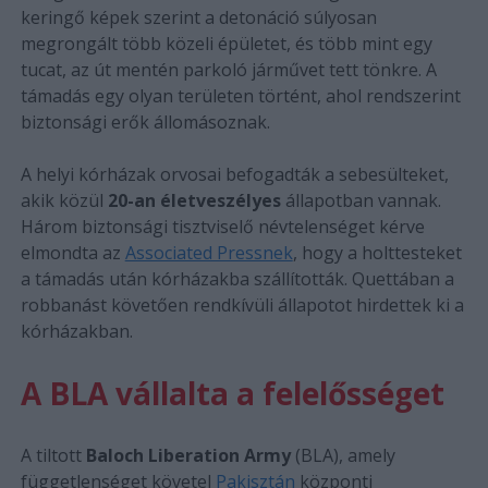
keringő képek szerint a detonáció súlyosan
megrongált több közeli épületet, és több mint egy
tucat, az út mentén parkoló járművet tett tönkre. A
támadás egy olyan területen történt, ahol rendszerint
biztonsági erők állomásoznak.
A helyi kórházak orvosai befogadták a sebesülteket,
akik közül
20-an életveszélyes
állapotban vannak.
Három biztonsági tisztviselő névtelenséget kérve
elmondta az
Associated Pressnek
, hogy a holttesteket
a támadás után kórházakba szállították. Quettában a
robbanást követően rendkívüli állapotot hirdettek ki a
kórházakban.
A BLA vállalta a felelősséget
A tiltott
Baloch Liberation Army
(BLA), amely
függetlenséget követel
Pakisztán
központi