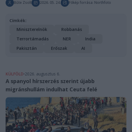
Bűte Zsolt
2026. 05. 24.
Főkép forrása: Northfoto
Címkék:
Miniszterelnök
Robbanás
Terrortámadás
NER
India
Pakisztán
Erőszak
AI
KÜLFÖLD
2026. augusztus 6.
A spanyol hírszerzés szerint újabb
migránshullám indulhat Ceuta felé