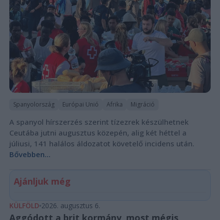
Spanyolország
Európai Unió
Afrika
Migráció
A spanyol hírszerzés szerint tízezrek készülhetnek
Ceutába jutni augusztus közepén, alig két héttel a
júliusi, 141 halálos áldozatot követelő incidens után.
Bővebben...
Ajánljuk még
KÜLFÖLD
2026. augusztus 6.
Aggódott a brit kormány, most mégis