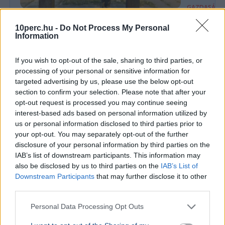
GAZDASÁG
A bajor m
KÜLFÖLD
Ismét megrongálták Radnóti Miklós
10perc.hu -
Do Not Process My Personal
Budapest
Information
szobrát a szerbiai Borban
Markus Söde
látogatott 
A szerbiai Borban ismét megrongálták Radnóti
If you wish to opt-out of the sale, sharing to third parties, or
autóipar, a
Miklós szobrát, a vajdasági Magyar Nemzeti
processing of your personal or sensitive information for
kapcsolatok 
Tanács feljelentést tett az ügyben.
targeted advertising by us, please use the below opt-out
section to confirm your selection. Please note that after your
Ajánljuk még
opt-out request is processed you may continue seeing
interest-based ads based on personal information utilized by
us or personal information disclosed to third parties prior to
KÜLFÖLD
2026. augusztus 4.
your opt-out. You may separately opt-out of the further
Franciaországban is három reaktort
disclosure of your personal information by third parties on the
állítottak le a hőség miatt
IAB’s list of downstream participants. This information may
also be disclosed by us to third parties on the
IAB’s List of
Downstream Participants
that may further disclose it to other
third parties.
Personal Data Processing Opt Outs