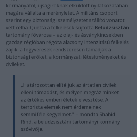
kormányától, újságíróknak elküldött nyilatkozatában
magára vállalta a merényletet. A militáns csoport
szerint egy biztonsági személyzetet szállító vonatot
vett célba. Quetta a felkelések sújtotta
Beludzsisztán
tartomány fővárosa – az olaj- és ásványkincsekben
gazdag régióban régóta alacsony intenzitású felkelés
zajlik, a fegyveresek rendszeresen támadják a
biztonsági erőket, a kormányzati létesítményeket és
civileket.
„Határozottan elítéljük az ártatlan civilek
elleni támadást, és mélyen megráz minket
az értékes emberi életek elvesztése. A
terrorista elemek nem érdemelnek
semmiféle kegyelmet." – mondta Shahid
Rind, a beludzsisztáni tartományi kormány
szóvivője.