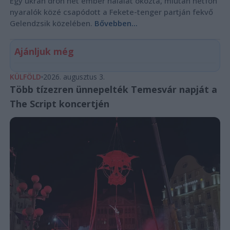
Egy ukrán drón hét ember halálát okozta, miután hétfőn
nyaralók közé csapódott a Fekete-tenger partján fekvő
Gelendzsik közelében.
Bővebben...
Ajánljuk még
KÜLFÖLD
2026. augusztus 3.
Több tízezren ünnepelték Temesvár napját a
The Script koncertjén