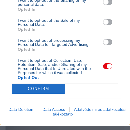
I want to opt-out of the Sharing of my
personal data.
Opted In
I want to opt-out of the Sale of my
Personal Data.
Opted In
I want to opt-out of processing my
Personal Data for Targeted Advertising.
Opted In
Franciaország
Magyar Péter
Aszály
Atomerőmű
Duna
I want to opt-out of Collection, Use,
Franciaországban három atomerőművi reaktort
Retention, Sale, and/or Sharing of my
Personal Data that Is Unrelated with the
állítottak le a folyók alacsony vízhozama miatt,
Purposes for which it was collected.
miközben Paks négy blokkjából is csak egy
Opted Out
termel.&nbsp;
Bővebben...
CONFIRM
KÜLFÖLD
2026. augusztus 4.
Az orosz állami média Magyar Pétert
támadta a paksi válság kapcsán
Data Deletion
Data Access
Adatvédelmi és adatkezelési
tájékoztató