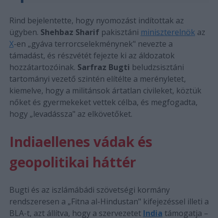
Rind bejelentette, hogy nyomozást indítottak az
ügyben.
Shehbaz Sharif
pakisztáni
miniszterelnök
az
X
-en „gyáva terrorcselekménynek" nevezte a
támadást, és részvétét fejezte ki az áldozatok
hozzátartozóinak.
Sarfraz Bugti
beludzsisztáni
tartományi vezető szintén elítélte a merényletet,
kiemelve, hogy a militánsok ártatlan civileket, köztük
nőket és gyermekeket vettek célba, és megfogadta,
hogy „levadássza" az elkövetőket.
Indiaellenes vádak és
geopolitikai háttér
Bugti és az iszlámábádi szövetségi kormány
rendszeresen a „Fitna al-Hindustan" kifejezéssel illeti a
BLA-t, azt állítva, hogy a szervezetet
India
támogatja –