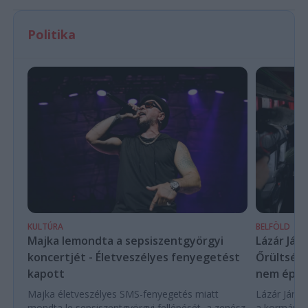
Politika
KULTÚRA
BELFÖLD
Majka lemondta a sepsiszentgyörgyi
Lázár Ján
koncertjét - Életveszélyes fenyegetést
Őrültség 
kapott
nem építe
Majka életveszélyes SMS-fenyegetés miatt
Lázár János
mondta le sepsiszentgyörgyi fellépését, a zenész
a kormány h