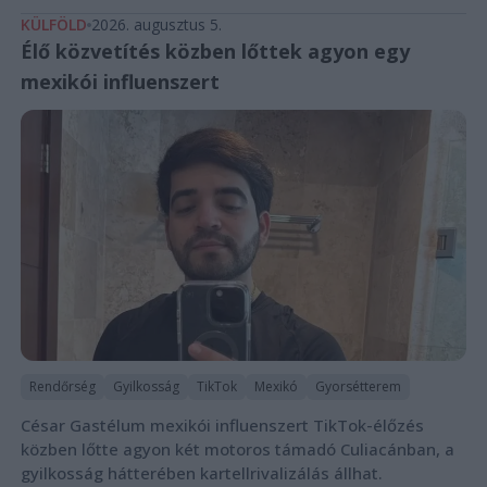
KÜLFÖLD
2026. augusztus 5.
Élő közvetítés közben lőttek agyon egy
mexikói influenszert
Rendőrség
Gyilkosság
TikTok
Mexikó
Gyorsétterem
César Gastélum mexikói influenszert TikTok-élőzés
közben lőtte agyon két motoros támadó Culiacánban, a
gyilkosság hátterében kartellrivalizálás állhat.