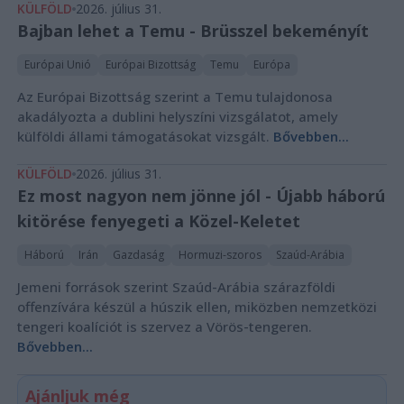
KÜLFÖLD
2026. július 31.
Bajban lehet a Temu - Brüsszel bekeményít
Európai Unió
Európai Bizottság
Temu
Európa
Az Európai Bizottság szerint a Temu tulajdonosa
akadályozta a dublini helyszíni vizsgálatot, amely
külföldi állami támogatásokat vizsgált.
Bővebben...
KÜLFÖLD
2026. július 31.
Ez most nagyon nem jönne jól - Újabb háború
kitörése fenyegeti a Közel-Keletet
Háború
Irán
Gazdaság
Hormuzi-szoros
Szaúd-Arábia
Jemeni források szerint Szaúd-Arábia szárazföldi
offenzívára készül a húszik ellen, miközben nemzetközi
tengeri koalíciót is szervez a Vörös-tengeren.
Bővebben...
Ajánljuk még