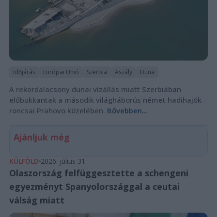
Időjárás
Európai Unió
Szerbia
Aszály
Duna
A rekordalacsony dunai vízállás miatt Szerbiában
előbukkantak a második világháborús német hadihajók
roncsai Prahovo közelében.
Bővebben...
Ajánljuk még
KÜLFÖLD
2026. július 31.
Olaszország felfüggesztette a schengeni
egyezményt Spanyolországgal a ceutai
válság miatt