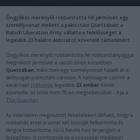
Öngyilkos merénylő robbantotta fel járművét egy
személyvonat mellett a pakisztáni Quettában; a
Baloch Liberation Army vállalta a felelősséget a
legalább 23 halálos áldozatot követelő támadásért.
Öngyilkos merénylő robbantotta fel robbanóanyaggal
megrakott járművét a vasúti sínek közelében
Quettában
, miközben egy személyvonat haladt át a
délnyugat-pakisztáni városon. A hatóságok szerint a
vasárnapi
robbanás
legalább
23 ember
életét
követelte, és több mint 70-en megsebesültek - írja a
The Guardian
.
Az interneten megosztott felvételeken látható, hogy a
robbanás ereje a vonat két kocsiját felborította és
lángra lobbantotta, sűrű fekete füst terjengett a
levegőben. A szemtanúk és a közösségi médiában