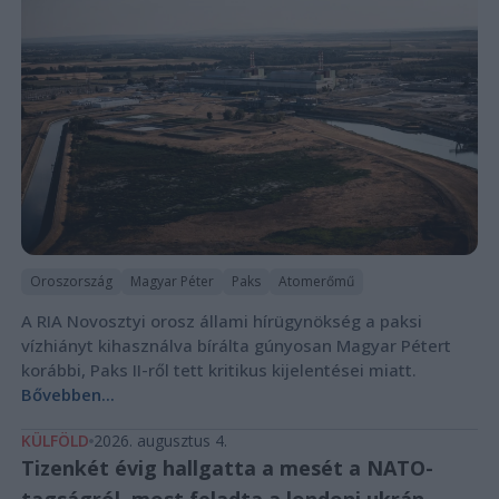
Oroszország
Magyar Péter
Paks
Atomerőmű
A RIA Novosztyi orosz állami hírügynökség a paksi
vízhiányt kihasználva bírálta gúnyosan Magyar Pétert
korábbi, Paks II-ről tett kritikus kijelentései miatt.
Bővebben...
KÜLFÖLD
2026. augusztus 4.
Tizenkét évig hallgatta a mesét a NATO-