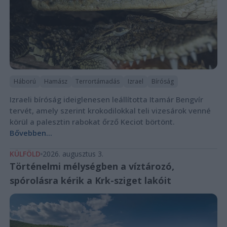
Háború
Hamász
Terrortámadás
Izrael
Bíróság
Izraeli bíróság ideiglenesen leállította Itamár Bengvír
tervét, amely szerint krokodilokkal teli vizesárok venné
körül a palesztin rabokat őrző Keciot börtönt.
Bővebben...
KÜLFÖLD
2026. augusztus 3.
Történelmi mélységben a víztározó,
spórolásra kérik a Krk-sziget lakóit