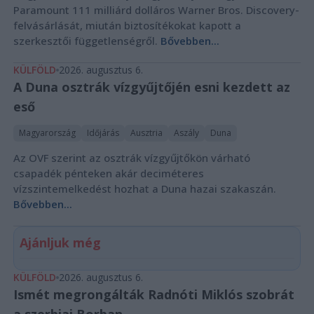
Paramount 111 milliárd dolláros Warner Bros. Discovery-
felvásárlását, miután biztosítékokat kapott a
szerkesztői függetlenségről.
Bővebben...
KÜLFÖLD
2026. augusztus 6.
A Duna osztrák vízgyűjtőjén esni kezdett az
eső
Magyarország
Időjárás
Ausztria
Aszály
Duna
Az OVF szerint az osztrák vízgyűjtőkön várható
csapadék pénteken akár deciméteres
vízszintemelkedést hozhat a Duna hazai szakaszán.
Bővebben...
Ajánljuk még
KÜLFÖLD
2026. augusztus 6.
Ismét megrongálták Radnóti Miklós szobrát
a szerbiai Borban