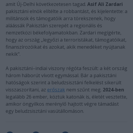
amit Új-Delhi következetesen tagad.
Asif Ali Zardari
pakisztáni elnök elítélte a robbantást, és kijelentette: a
militánsok és támogatóik arra törekszenek, hogy
aláássák Pakisztán szerepét a regionális és
nemzetközi békefolyamatokban. Zardari megígérte,
hogy az ország „legyőzi a terroristákat, támogatóikat,
finanszírozóikat és azokat, akik menedéket nyújtanak
nekik".
A pakisztáni–indiai viszony régóta feszült: a két ország
három háborút vívott egymással. Bár a pakisztáni
hatóságok szerint a beludzsisztáni felkelést sikerült
visszaszorítani, az
erőszak
nem szűnt meg.
2024-ben
legalább 26 ember, köztük katonák is, életét vesztette,
amikor öngyilkos merénylő hajtott végre támadást
egy beludzsisztáni vasútállomáson.