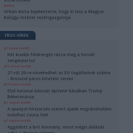
Belföld
Orbán Anita bejelentette, hogy ki lesz a Magyar
Külügyi Intézet vezérigazgatója
FRISS HÍREK
7 órával ezelőtt
Két kisebb földrengés rázta meg a horvát
tengerpartot
10 órával ezelőtt
27-ről 29-re növekedhet az EU tagállamok száma
- Brüsszel páros bővítést tervez
10 órával ezelőtt
Első katonai bázisát építené Gázában Trump
Béketanácsa
1 nappal ezelőtt
A spanyol hírszerzés szerint újabb migránshullám
indulhat Ceuta felé
1 nappal ezelőtt
Aggódott a brit kormány, most mégis áldását
adta a Warner-üzletre