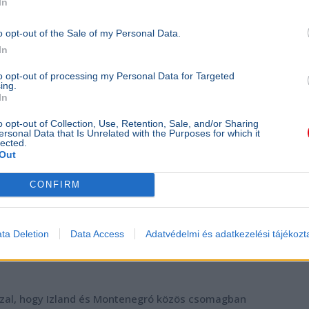
In
o opt-out of the Sale of my Personal Data.
In
to opt-out of processing my Personal Data for Targeted
ing.
In
o opt-out of Collection, Use, Retention, Sale, and/or Sharing
ersonal Data that Is Unrelated with the Purposes for which it
lected.
Out
CONFIRM
ta Deletion
Data Access
Adatvédelmi és adatkezelési tájékozt
zzal, hogy Izland és Montenegró közös csomagban