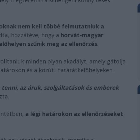
mely megteremti a schengeni könnyítések
roknak nem kell többé felmutatniuk a
dta, hozzátéve, hogy a
horvát-magyar
előhelyen szűnik meg az ellenőrzés
.
volítaniuk minden olyan akadályt, amely gátolja
határokon és a közúti határátkelőhelyeken.
ja tenni, az áruk, szolgáltatások és emberek
zta.
lentétben,
a légi határokon az ellenőrzéseket