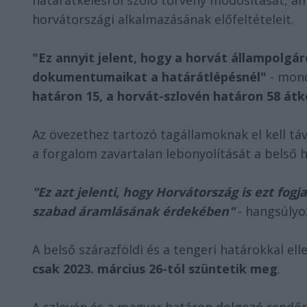
határátkelésről szóló törvény módosítását, a
horvátországi alkalmazásának előfeltételeit.
"Ez annyit jelent, hogy a horvát állampolgá
dokumentumaikat a határátlépésnél"
- mon
határon 15, a horvát-szlovén határon 58 átk
Az övezethez tartozó tagállamoknak el kell tá
a forgalom zavartalan lebonyolítását a belső 
"Ez azt jelenti, hogy Horvátország is ezt fog
szabad áramlásának érdekében"
- hangsúlyo
A belső szárazföldi és a tengeri határokkal el
csak 2023. március 26-tól szüntetik meg
.