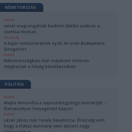
NÉMETORSZÁG
Külföld
Ismét megrongálták Radnóti Miklós szobrát a
szerbiai Borban
Gazdaság
A bajor miniszterelnök nyolc év után Budapestre
látogatott
Külföld
Németországban már majdnem tízezren
meghaltak a hőség következtében
POLITIKA
Kultúra
Majka lemondta a sepsiszentgyörgyi koncertjét -
Életveszélyes fenyegetést kapott
Belföld
Lázár János már tavaly bevallotta: Őrültség volt,
hogy a Fidesz-kormány nem épített nagy
víztározókat