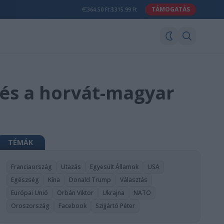
TÁMOGATÁS
364.50 Ft
315.99 Ft
zés a horvát-magyar
TÉMÁK
Franciaország
Utazás
Egyesült Államok
USA
Egészség
Kína
Donald Trump
Választás
Európai Unió
Orbán Viktor
Ukrajna
NATO
Oroszország
Facebook
Szijjártó Péter