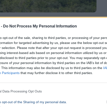
 -
Do Not Process My Personal Information
ázta meg pénteken a horvát tengerpartot, károkról nem
to opt-out of the sale, sharing to third parties, or processing of your per
formation for targeted advertising by us, please use the below opt-out s
r selection. Please note that after your opt-out request is processed y
gállamok száma - Brüsszel páros
eing interest-based ads based on personal information utilized by us or
disclosed to third parties prior to your opt-out. You may separately opt-
losure of your personal information by third parties on the IAB’s list of
. This information may also be disclosed by us to third parties on the
IA
Participants
that may further disclose it to other third parties.
l Data Processing Opt Outs
o opt-out of the Sharing of my personal data.