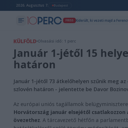
2026. Augusztus 7.
Budapest
Kiderült, ki vezeti majd a Fere
FRISS
KÜLFÖLD
Olvasási idő: 1 perc
Január 1-jétől 15 hel
határon
Január 1-jétől 73 átkelőhelyen szűnik meg az
szlovén határon - jelentette be Davor Bozino
Az európai uniós tagállamok belügyminisztere
Horvátország január elsejétől csatlakozzon a
övezethez
. A tárcavezető hétfőn a parlamentb