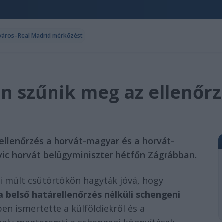
ncváros–Real Madrid mérkőzést
yen szűnik meg az ellenőr
 ellenőrzés a horvát-magyar és a horvát-
vic horvát belügyminiszter hétfőn Zágrábban.
i múlt csütörtökön hagyták jóvá, hogy
 belső határellenőrzés nélküli schengeni
en ismertette a külföldiekről és a