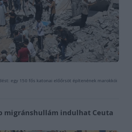
dést: egy 150 fős katonai előőrsöt építenének marokkói
bb migránshullám indulhat Ceuta