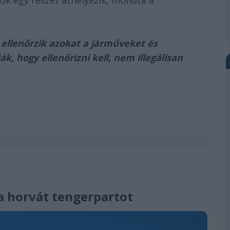
ök egy részét áthelyezik, mondta a
s ellenőrzik azokat a járműveket és
, hogy ellenőrizni kell, nem illegálisan
a horvát tengerpartot