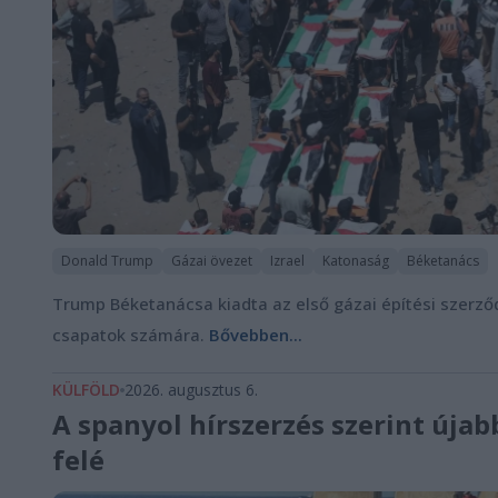
Donald Trump
Gázai övezet
Izrael
Katonaság
Béketanács
Trump Béketanácsa kiadta az első gázai építési szerző
csapatok számára.
Bővebben...
KÜLFÖLD
2026. augusztus 6.
A spanyol hírszerzés szerint úja
felé