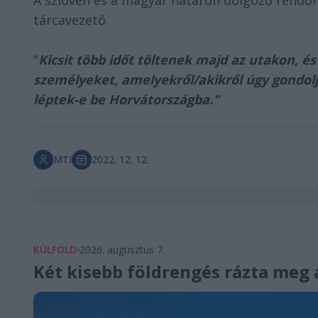
A szlovén és a magyar határon dolgozó rendőr
tárcavezető.
"
Kicsit több időt töltenek majd az utakon, é
személyeket, amelyekről/akikről úgy gondolják
léptek-e be Horvátországba."
MTI
2022. 12. 12.
KÜLFÖLD
2026. augusztus 7.
Két kisebb földrengés rázta meg 