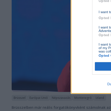
Opted 
I want t
Opted 
I want 
Advertis
Opted 
I want t
of my P
was col
Opted 
Da
Brüsszel
Európai Unió
Népszavazás
Montenegró
Izland
Brüsszelben már reális forgatókönyvként számolnak a