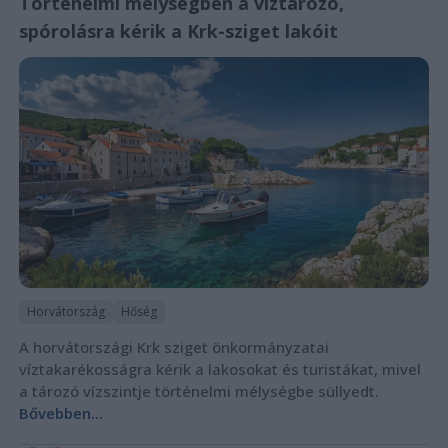
Történelmi mélységben a víztározó,
spórolásra kérik a Krk-sziget lakóit
Horvátország
Hőség
A horvátországi Krk sziget önkormányzatai
víztakarékosságra kérik a lakosokat és turistákat, mivel
a tározó vízszintje történelmi mélységbe süllyedt.
Bővebben...