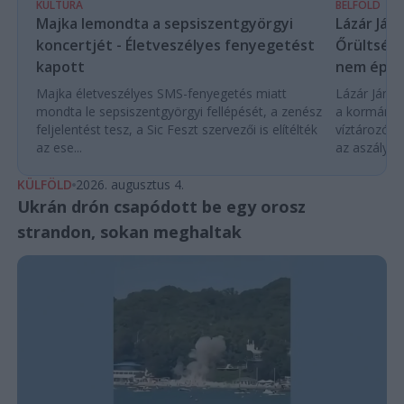
KULTÚRA
BELFÖLD
Majka lemondta a sepsiszentgyörgyi
Lázár Ján
koncertjét - Életveszélyes fenyegetést
Őrültség 
kapott
nem építe
Majka életveszélyes SMS-fenyegetés miatt
Lázár János
mondta le sepsiszentgyörgyi fellépését, a zenész
a kormány h
feljelentést tesz, a Sic Feszt szervezői is elítélték
víztározók
az ese...
az aszályhel
KÜLFÖLD
2026. augusztus 4.
Ukrán drón csapódott be egy orosz
strandon, sokan meghaltak