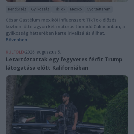
Rendőrség
Gyilkosság
TikTok
Mexikó
Gyorsétterem
César Gastélum mexikói influenszert TikTok-élőzés
közben lőtte agyon két motoros támadó Culiacánban, a
gyilkosság hátterében kartellrivalizálás állhat.
Bővebben...
KÜLFÖLD
2026. augusztus 5.
Letartóztattak egy fegyveres férfit Trump
látogatása előtt Kaliforniában