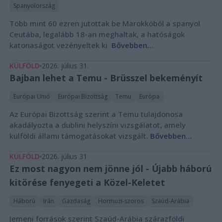
Spanyolország
Több mint 60 ezren jutottak be Marokkóból a spanyol
Ceutába, legalább 18-an meghaltak, a hatóságok
katonaságot vezényeltek ki.
Bővebben...
KÜLFÖLD
2026. július 31.
Bajban lehet a Temu - Brüsszel bekeményít
Európai Unió
Európai Bizottság
Temu
Európa
Az Európai Bizottság szerint a Temu tulajdonosa
akadályozta a dublini helyszíni vizsgálatot, amely
külföldi állami támogatásokat vizsgált.
Bővebben...
KÜLFÖLD
2026. július 31.
Ez most nagyon nem jönne jól - Újabb háború
kitörése fenyegeti a Közel-Keletet
Háború
Irán
Gazdaság
Hormuzi-szoros
Szaúd-Arábia
Jemeni források szerint Szaúd-Arábia szárazföldi