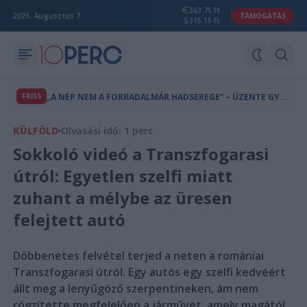
363.75 Ft
2026. Augusztus 7.
TÁMOGATÁS
315.15 Ft
„
A NÉP NEM A FORRADALMÁR HADSEREGE” – ÜZENTE GYURCSÁNY FERENC MAGYAR PÉTERNEK?
FRISS
KÜLFÖLD
Olvasási idő: 1 perc
Sokkoló videó a Transzfogarasi
útról: Egyetlen szelfi miatt
zuhant a mélybe az üresen
felejtett autó
Döbbenetes felvétel terjed a neten a romániai
Transzfogarasi útról. Egy autós egy szelfi kedvéért
állt meg a lenyűgöző szerpentineken, ám nem
rögzítette megfelelően a járművet, amely magától