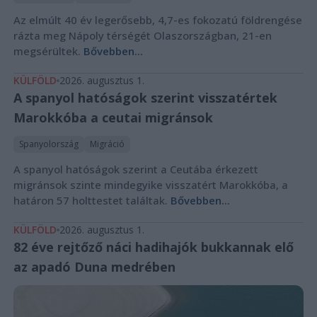
Az elmúlt 40 év legerősebb, 4,7-es fokozatú földrengése
rázta meg Nápoly térségét Olaszországban, 21-en
megsérültek.
Bővebben...
KÜLFÖLD
2026. augusztus 1.
A spanyol hatóságok szerint visszatértek
Marokkóba a ceutai migránsok
Spanyolország
Migráció
A spanyol hatóságok szerint a Ceutába érkezett
migránsok szinte mindegyike visszatért Marokkóba, a
határon 57 holttestet találtak.
Bővebben...
KÜLFÖLD
2026. augusztus 1.
82 éve rejtőző náci hadihajók bukkannak elő
az apadó Duna medrében