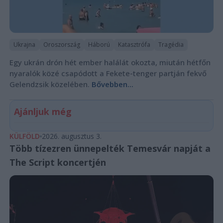
Ukrajna
Oroszország
Háború
Katasztrófa
Tragédia
Egy ukrán drón hét ember halálát okozta, miután hétfőn
nyaralók közé csapódott a Fekete-tenger partján fekvő
Gelendzsik közelében.
Bővebben...
Ajánljuk még
KÜLFÖLD
2026. augusztus 3.
Több tízezren ünnepelték Temesvár napját a
The Script koncertjén