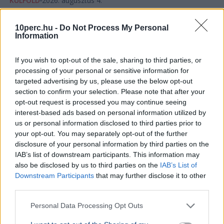
KÜLFÖLD
2026. augusztus 4.
Az orosz állami média Magyar Pétert
támadta a paksi válság kapcsán
10perc.hu -
Do Not Process My Personal
Information
If you wish to opt-out of the sale, sharing to third parties, or
processing of your personal or sensitive information for
targeted advertising by us, please use the below opt-out
section to confirm your selection. Please note that after your
opt-out request is processed you may continue seeing
interest-based ads based on personal information utilized by
us or personal information disclosed to third parties prior to
your opt-out. You may separately opt-out of the further
disclosure of your personal information by third parties on the
IAB’s list of downstream participants. This information may
also be disclosed by us to third parties on the
IAB’s List of
Downstream Participants
that may further disclose it to other
third parties.
Oroszország
Magyar Péter
Paks
Atomerőmű
A RIA Novosztyi orosz állami hírügynökség a paksi
Personal Data Processing Opt Outs
vízhiányt kihasználva bírálta gúnyosan Magyar Pétert