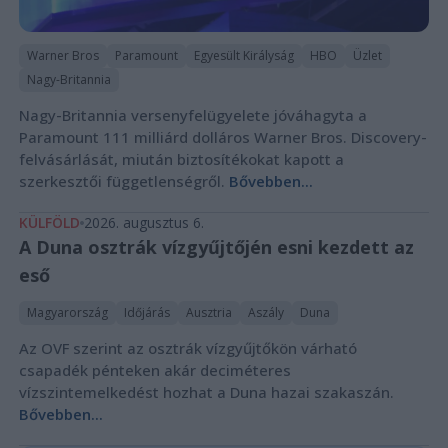
Warner Bros
Paramount
Egyesült Királyság
HBO
Üzlet
Nagy-Britannia
Nagy-Britannia versenyfelügyelete jóváhagyta a
Paramount 111 milliárd dolláros Warner Bros. Discovery-
felvásárlását, miután biztosítékokat kapott a
szerkesztői függetlenségről.
Bővebben...
KÜLFÖLD
2026. augusztus 6.
A Duna osztrák vízgyűjtőjén esni kezdett az
eső
Magyarország
Időjárás
Ausztria
Aszály
Duna
Az OVF szerint az osztrák vízgyűjtőkön várható
csapadék pénteken akár deciméteres
vízszintemelkedést hozhat a Duna hazai szakaszán.
Bővebben...