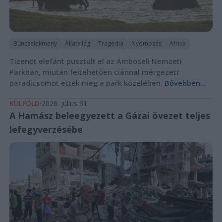
Bűncselekmény
Állatvilág
Tragédia
Nyomozás
Afrika
Tizenöt elefánt pusztult el az Amboseli Nemzeti
Parkban, miután feltehetően ciánnal mérgezett
paradicsomot ettek meg a park közelében.
Bővebben...
KÜLFÖLD
2026. július 31.
A Hamász beleegyezett a Gázai övezet teljes
lefegyverzésébe