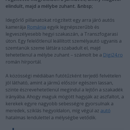
elindult, majd a mélybe zuhant. &nbsp;
Idegőrlő pillanatokat rögzített egy arra járó autós
kamerája
Románia
egyik legnépszerűbb és
legveszélyesebb hegyi szakaszán, a Transzfogarasi
úton. Egy felelőtlenül leállított személyautó ugyanis a
szemtanúk szeme láttára szabadult el, majd
tehetetlenül a mélybe zuhant – számolt be a
Digi24.ro
román hírportál.
A közösségi médiában futótűzként terjedő felvételen
jól látható, amint a jármű először egészen lassan,
szinte észrevehetetlenül megindul a lejtőn a szakadék
irányába. Ahogy maguk mögött hagyják az aszfaltot, a
kerekek egyre nagyobb sebességre gyorsulnak a
meredek, sziklás hegyoldalon, míg végül az
autó
hatalmas lendülettel a mélységbe vetődik.