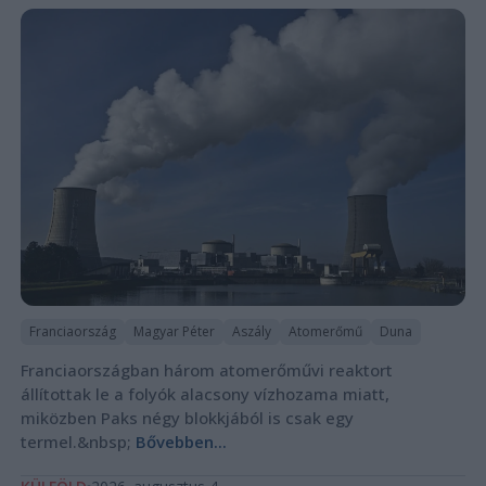
Franciaország
Magyar Péter
Aszály
Atomerőmű
Duna
Franciaországban három atomerőművi reaktort
állítottak le a folyók alacsony vízhozama miatt,
miközben Paks négy blokkjából is csak egy
termel.&nbsp;
Bővebben...