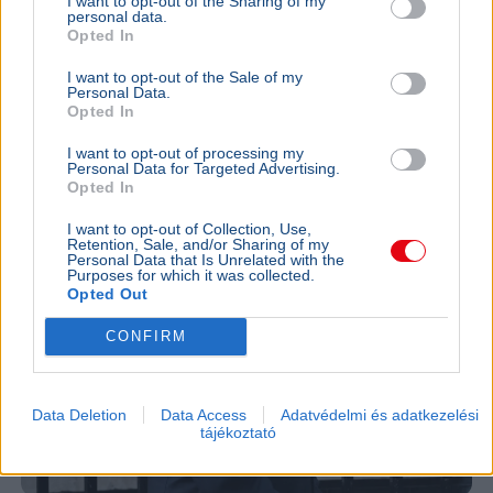
I want to opt-out of the Sharing of my
korábbi, Paks II-ről tett kritikus kijelentései miatt.
personal data.
Bővebben...
Opted In
I want to opt-out of the Sale of my
KÜLFÖLD
2026. augusztus 4.
Personal Data.
Tizenkét évig hallgatta a mesét a NATO-
Opted In
tagságról, most feladta a londoni ukrán
I want to opt-out of processing my
nagykövet
Personal Data for Targeted Advertising.
Opted In
I want to opt-out of Collection, Use,
Retention, Sale, and/or Sharing of my
Personal Data that Is Unrelated with the
Purposes for which it was collected.
Opted Out
CONFIRM
Data Deletion
Data Access
Adatvédelmi és adatkezelési
tájékoztató