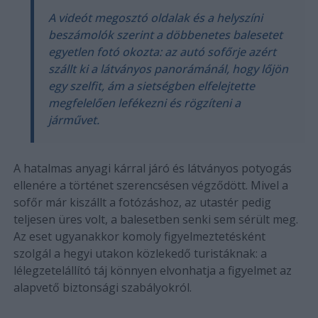
A videót megosztó oldalak és a helyszíni
beszámolók szerint a döbbenetes balesetet
egyetlen fotó okozta: az autó sofőrje azért
szállt ki a látványos panorámánál, hogy lőjön
egy szelfit, ám a sietségben elfelejtette
megfelelően lefékezni és rögzíteni a
járművet.
A hatalmas anyagi kárral járó és látványos potyogás
ellenére a történet szerencsésen végződött. Mivel a
sofőr már kiszállt a fotózáshoz, az utastér pedig
teljesen üres volt, a balesetben senki sem sérült meg.
Az eset ugyanakkor komoly figyelmeztetésként
szolgál a hegyi utakon közlekedő turistáknak: a
lélegzetelállító táj könnyen elvonhatja a figyelmet az
alapvető biztonsági szabályokról.