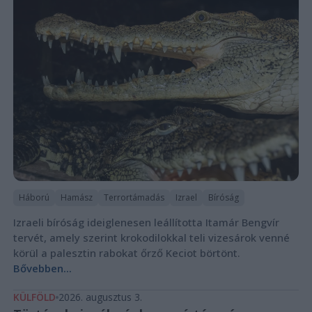
Háború
Hamász
Terrortámadás
Izrael
Bíróság
Izraeli bíróság ideiglenesen leállította Itamár Bengvír
tervét, amely szerint krokodilokkal teli vizesárok venné
körül a palesztin rabokat őrző Keciot börtönt.
Bővebben...
KÜLFÖLD
2026. augusztus 3.