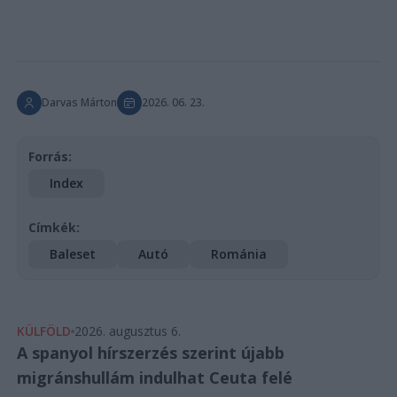
Darvas Márton
2026. 06. 23.
Forrás:
Index
Címkék:
Baleset
Autó
Románia
KÜLFÖLD
2026. augusztus 6.
A spanyol hírszerzés szerint újabb
migránshullám indulhat Ceuta felé