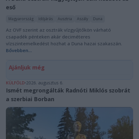
eső
Magyarország
Időjárás
Ausztria
Aszály
Duna
Az OVF szerint az osztrák vízgyűjtőkön várható
csapadék pénteken akár deciméteres
vízszintemelkedést hozhat a Duna hazai szakaszán.
Bővebben...
Ajánljuk még
KÜLFÖLD
2026. augusztus 6.
Ismét megrongálták Radnóti Miklós szobrát
a szerbiai Borban