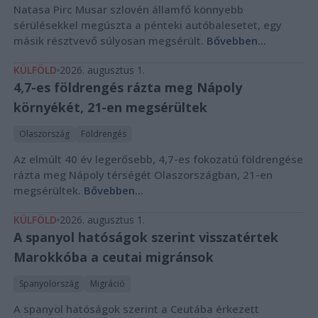
Natasa Pirc Musar szlovén államfő könnyebb
sérülésekkel megúszta a pénteki autóbalesetet, egy
másik résztvevő súlyosan megsérült.
Bővebben...
KÜLFÖLD
2026. augusztus 1.
4,7-es földrengés rázta meg Nápoly
környékét, 21-en megsérültek
Olaszország
Földrengés
Az elmúlt 40 év legerősebb, 4,7-es fokozatú földrengése
rázta meg Nápoly térségét Olaszországban, 21-en
megsérültek.
Bővebben...
KÜLFÖLD
2026. augusztus 1.
A spanyol hatóságok szerint visszatértek
Marokkóba a ceutai migránsok
Spanyolország
Migráció
A spanyol hatóságok szerint a Ceutába érkezett