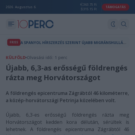
363.75 Ft
2026. Augusztus 6.
TÁMOGATÁS
315.15 Ft
A
SPANYOL HÍRSZERZÉS SZERINT ÚJABB MIGRÁNSHULLÁM INDULHAT CEUTA FELÉ
FRISS
KÜLFÖLD
Olvasási idő: 1 perc
Újabb, 6,3-as erősségű földrengés
rázta meg Horvátországot
A földrengés epicentruma Zágrábtól 46 kilométerre,
a közép-horvátországi Petrinja közelében volt.
Újabb, 6,3-es erősségű földrengés rázta meg
Horvátországot kedden kora délután, sérültek is
lehetnek. A földrengés epicentruma Zágrábtól 46