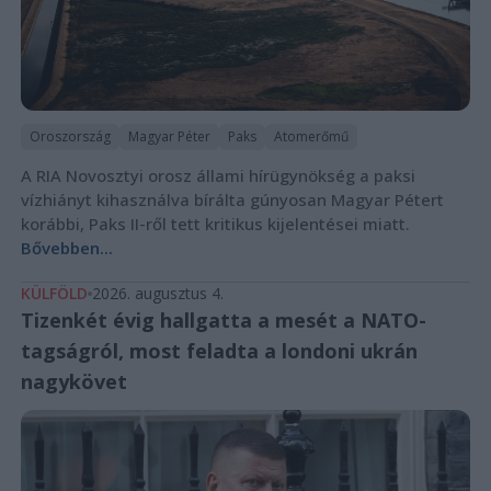
Oroszország
Magyar Péter
Paks
Atomerőmű
A RIA Novosztyi orosz állami hírügynökség a paksi
vízhiányt kihasználva bírálta gúnyosan Magyar Pétert
korábbi, Paks II-ről tett kritikus kijelentései miatt.
Bővebben...
KÜLFÖLD
2026. augusztus 4.
Tizenkét évig hallgatta a mesét a NATO-
tagságról, most feladta a londoni ukrán
nagykövet