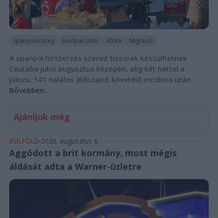
Spanyolország
Európai Unió
Afrika
Migráció
A spanyol hírszerzés szerint tízezrek készülhetnek
Ceutába jutni augusztus közepén, alig két héttel a
júliusi, 141 halálos áldozatot követelő incidens után.
Bővebben...
Ajánljuk még
KÜLFÖLD
2026. augusztus 6.
Aggódott a brit kormány, most mégis
áldását adta a Warner-üzletre