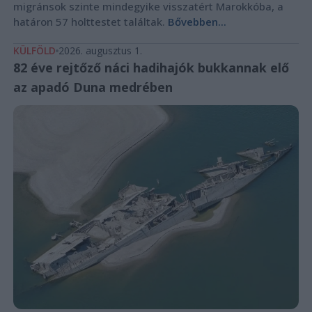
migránsok szinte mindegyike visszatért Marokkóba, a
határon 57 holttestet találtak.
Bővebben...
KÜLFÖLD
2026. augusztus 1.
82 éve rejtőző náci hadihajók bukkannak elő
az apadó Duna medrében