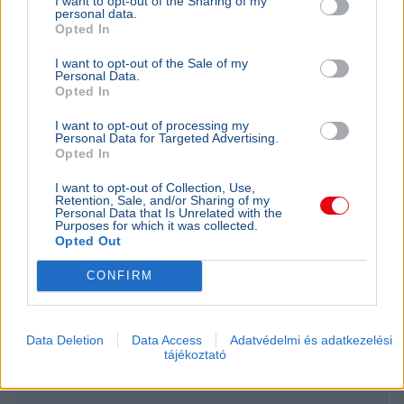
I want to opt-out of the Sharing of my
strandon, sokan meghaltak
personal data.
Opted In
I want to opt-out of the Sale of my
Personal Data.
Opted In
I want to opt-out of processing my
Personal Data for Targeted Advertising.
Opted In
I want to opt-out of Collection, Use,
Retention, Sale, and/or Sharing of my
Personal Data that Is Unrelated with the
Purposes for which it was collected.
Opted Out
Ukrajna
Oroszország
Háború
Katasztrófa
Tragédia
CONFIRM
Egy ukrán drón hét ember halálát okozta, miután hétfőn
nyaralók közé csapódott a Fekete-tenger partján fekvő
Gelendzsik közelében.
Bővebben...
Data Deletion
Data Access
Adatvédelmi és adatkezelési
tájékoztató
Ajánljuk még