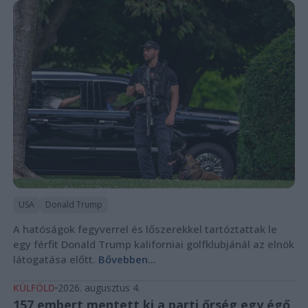
USA
Donald Trump
A hatóságok fegyverrel és lőszerekkel tartóztattak le
egy férfit Donald Trump kaliforniai golfklubjánál az elnök
látogatása előtt.
Bővebben...
KÜLFÖLD
2026. augusztus 4.
157 embert mentett ki a parti őrség egy égő