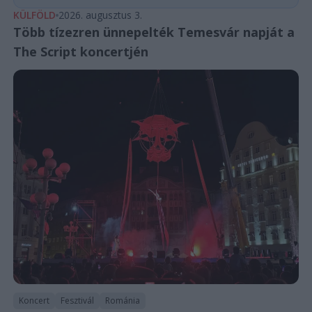
KÜLFÖLD
2026. augusztus 3.
Több tízezren ünnepelték Temesvár napját a
The Script koncertjén
Koncert
Fesztivál
Románia