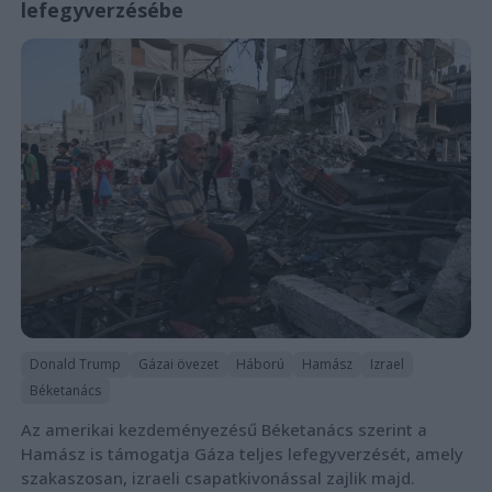
lefegyverzésébe
Donald Trump
Gázai övezet
Háború
Hamász
Izrael
Béketanács
Az amerikai kezdeményezésű Béketanács szerint a
Hamász is támogatja Gáza teljes lefegyverzését, amely
szakaszosan, izraeli csapatkivonással zajlik majd.