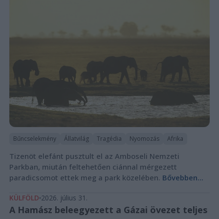
Bűncselekmény
Állatvilág
Tragédia
Nyomozás
Afrika
Tizenöt elefánt pusztult el az Amboseli Nemzeti
Parkban, miután feltehetően ciánnal mérgezett
paradicsomot ettek meg a park közelében.
Bővebben...
KÜLFÖLD
2026. július 31.
A Hamász beleegyezett a Gázai övezet teljes