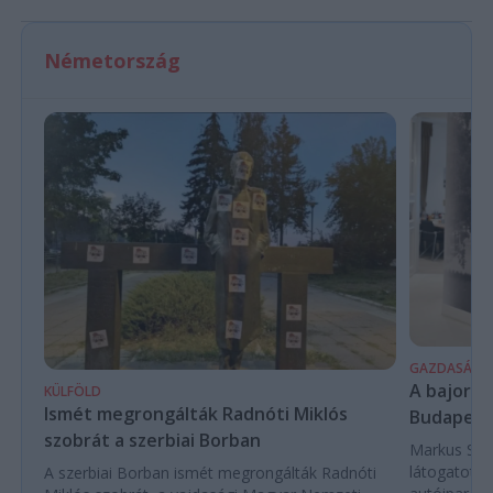
Németország
GAZDASÁG
A bajor m
KÜLFÖLD
Ismét megrongálták Radnóti Miklós
Budapest
szobrát a szerbiai Borban
Markus Söde
látogatott 
A szerbiai Borban ismét megrongálták Radnóti