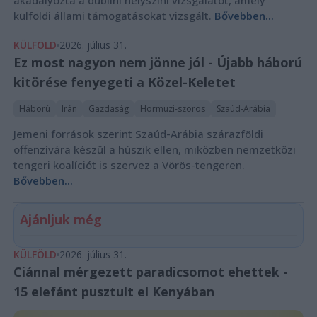
akadályozta a dublini helyszíni vizsgálatot, amely
külföldi állami támogatásokat vizsgált.
Bővebben...
KÜLFÖLD
2026. július 31.
Ez most nagyon nem jönne jól - Újabb háború
kitörése fenyegeti a Közel-Keletet
Háború
Irán
Gazdaság
Hormuzi-szoros
Szaúd-Arábia
Jemeni források szerint Szaúd-Arábia szárazföldi
offenzívára készül a húszik ellen, miközben nemzetközi
tengeri koalíciót is szervez a Vörös-tengeren.
Bővebben...
Ajánljuk még
KÜLFÖLD
2026. július 31.
Ciánnal mérgezett paradicsomot ehettek -
15 elefánt pusztult el Kenyában