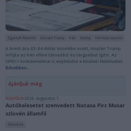
Egyesült Államok
Donald Trump
Irán
Kőolaj
Hormuzi-szoros
A brent ára 83-84 dollár közelébe esett, miután Trump
lefújta az Irán elleni támadást és tárgyalást ígért. Az
OPEC+ kvótaemelése is enyhítette a kínálati félelmeket.
Bővebben...
Ajánljuk még
KÜLFÖLD
2026. augusztus 1.
Autóbalesetet szenvedett Natasa Pirc Musar
szlovén államfő
Szlovénia