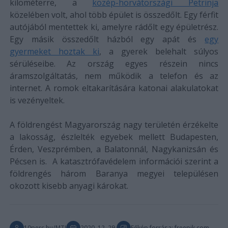
kilométerre, a
közép-horvátországi Petrinja
közelében volt, ahol több épület is összedőlt. Egy férfit
autójából mentettek ki, amelyre rádőlt egy épületrész.
Egy másik összedőlt házból egy apát és
egy
gyermeket hoztak ki
, a gyerek belehalt súlyos
sérüléseibe. Az ország egyes részein nincs
áramszolgáltatás, nem működik a telefon és az
internet. A romok eltakarítására katonai alakulatokat
is vezényeltek.
A földrengést Magyarország nagy területén érzékelte
a lakosság, észlelték egyebek mellett Budapesten,
Érden, Veszprémben, a Balatonnál, Nagykanizsán és
Pécsen is. A katasztrófavédelem információi szerint a
földrengés három Baranya megyei településen
okozott kisebb anyagi károkat.
10perc.hu/MTI
2020. 12. 29.
Főkép forrása: freepik.com