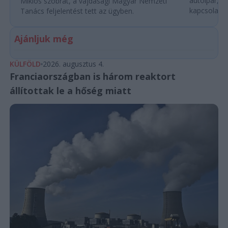
autóipar, a
Miklós szobrát, a vajdasági Magyar Nemzeti
kapcsolatok 
Tanács feljelentést tett az ügyben.
Ajánljuk még
KÜLFÖLD
2026. augusztus 4.
Franciaországban is három reaktort
állítottak le a hőség miatt