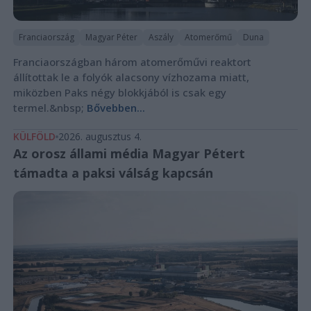
Franciaország
Magyar Péter
Aszály
Atomerőmű
Duna
Franciaországban három atomerőművi reaktort
állítottak le a folyók alacsony vízhozama miatt,
miközben Paks négy blokkjából is csak egy
termel.&nbsp;
Bővebben...
KÜLFÖLD
2026. augusztus 4.
Az orosz állami média Magyar Pétert
támadta a paksi válság kapcsán