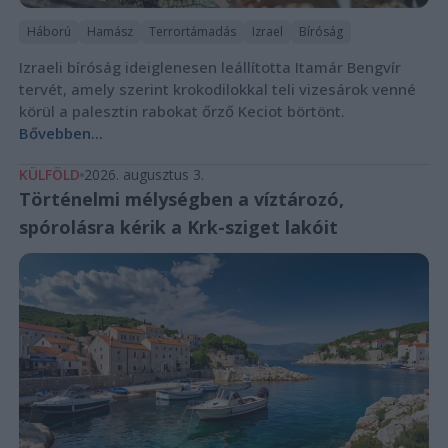
Háború
Hamász
Terrortámadás
Izrael
Bíróság
Izraeli bíróság ideiglenesen leállította Itamár Bengvír
tervét, amely szerint krokodilokkal teli vizesárok venné
körül a palesztin rabokat őrző Keciot börtönt.
Bővebben...
KÜLFÖLD
2026. augusztus 3.
Történelmi mélységben a víztározó,
spórolásra kérik a Krk-sziget lakóit