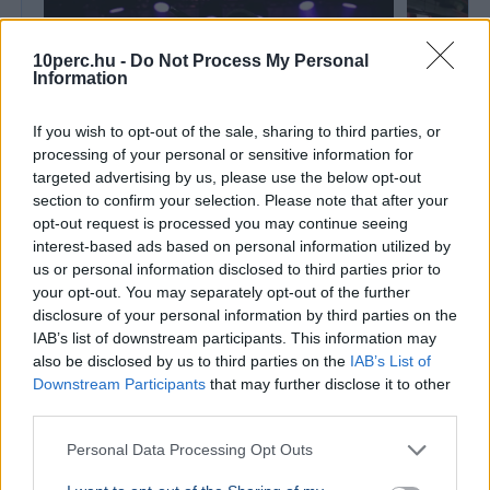
10perc.hu -
Do Not Process My Personal
Information
If you wish to opt-out of the sale, sharing to third parties, or
processing of your personal or sensitive information for
targeted advertising by us, please use the below opt-out
section to confirm your selection. Please note that after your
KULTÚRA
BELFÖLD
opt-out request is processed you may continue seeing
Majka lemondta a sepsiszentgyörgyi
Lázár Ján
interest-based ads based on personal information utilized by
koncertjét - Életveszélyes fenyegetést
Őrültség 
us or personal information disclosed to third parties prior to
your opt-out. You may separately opt-out of the further
kapott
nem építe
disclosure of your personal information by third parties on the
Majka életveszélyes SMS-fenyegetés miatt
Lázár János
IAB’s list of downstream participants. This information may
mondta le sepsiszentgyörgyi fellépését, a zenész
a kormány h
also be disclosed by us to third parties on the
IAB’s List of
feljelentést tesz, a Sic Feszt szervezői is elítélték
víztározók
Downstream Participants
that may further disclose it to other
az ese...
az aszályhel
third parties.
KÜLFÖLD
2026. augusztus 4.
Personal Data Processing Opt Outs
Ukrán drón csapódott be egy orosz