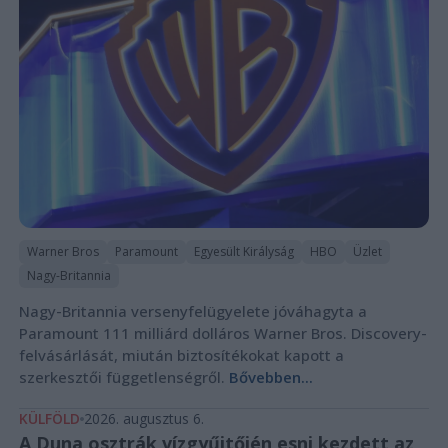
Warner Bros
Paramount
Egyesült Királyság
HBO
Üzlet
Nagy-Britannia
Nagy-Britannia versenyfelügyelete jóváhagyta a
Paramount 111 milliárd dolláros Warner Bros. Discovery-
felvásárlását, miután biztosítékokat kapott a
szerkesztői függetlenségről.
Bővebben...
KÜLFÖLD
2026. augusztus 6.
A Duna osztrák vízgyűjtőjén esni kezdett az