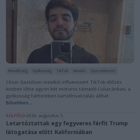
Rendőrség
Gyilkosság
TikTok
Mexikó
Gyorsétterem
César Gastélum mexikói influenszert TikTok-élőzés
közben lőtte agyon két motoros támadó Culiacánban, a
gyilkosság hátterében kartellrivalizálás állhat.
Bővebben...
KÜLFÖLD
2026. augusztus 5.
Letartóztattak egy fegyveres férfit Trump
látogatása előtt Kaliforniában