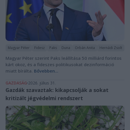
Magyar Péter
Fidesz
Paks
Duna
Orbán Anita
Hernádi Zsolt
Magyar Péter szerint Paks leállítása 50 milliárd forintos
kárt okoz, és a fideszes politikusokat dezinformáció
miatt bírálta.
Bővebben...
GAZDASÁG
2026. július 31.
Gazdák szavaztak: kikapcsolják a sokat
kritizált jégvédelmi rendszert