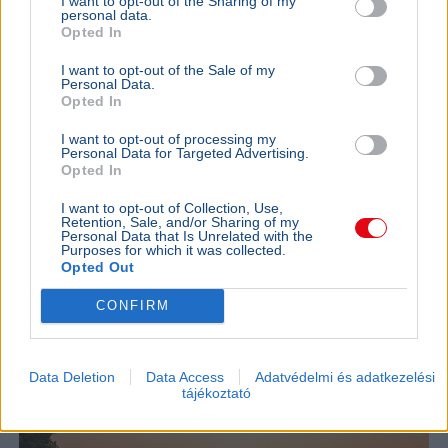
I want to opt-out of the Sharing of my
personal data.
Opted In
I want to opt-out of the Sale of my
Personal Data.
Opted In
Fidesz
Hadházy Ákos
Paks
Atomerőmű
Hadházy Ákos szerint a Paks 2 fejlesztéséért felelős
I want to opt-out of processing my
Personal Data for Targeted Advertising.
állami cég a piaci ár sokszorosáért vásárolt erdőket és
Opted In
legelőket; a volt képviselő feljelentést tett.
Bővebben...
I want to opt-out of Collection, Use,
Retention, Sale, and/or Sharing of my
Ajánljuk még
Personal Data that Is Unrelated with the
Purposes for which it was collected.
Opted Out
GAZDASÁG
2026. augusztus 4.
CONFIRM
Kevesebb vendégéjszaka, utolsó pillanatos
foglalások - változtak az igények a
Balatonnál
Data Deletion
Data Access
Adatvédelmi és adatkezelési
tájékoztató