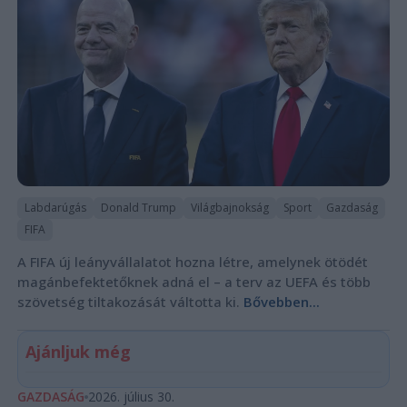
Labdarúgás
Donald Trump
Világbajnokság
Sport
Gazdaság
FIFA
A FIFA új leányvállalatot hozna létre, amelynek ötödét
magánbefektetőknek adná el – a terv az UEFA és több
szövetség tiltakozását váltotta ki.
Bővebben...
Ajánljuk még
GAZDASÁG
2026. július 30.