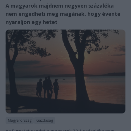
A magyarok majdnem negyven százaléka
nem engedheti meg magának, hogy évente
nyaraljon egy hetet
Magyarország
Gazdaság
Az Eurostat szerint a magyarok 39,1 százaléka nem