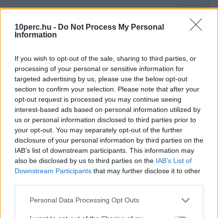
GAZDASÁG
Béremelés
10perc.hu -
Do Not Process My Personal
nőhet a f
Information
2026-ban a
nő a fizeté
If you wish to opt-out of the sale, sharing to third parties, or
cafeteria v
processing of your personal or sensitive information for
targeted advertising by us, please use the below opt-out
GAZDASÁG
2026. augusztus 4.
section to confirm your selection. Please note that after your
Hadházy Ákos: Ősfideszesek százszoros áron
opt-out request is processed you may continue seeing
vehettek földet Paks 2 bővítésére
interest-based ads based on personal information utilized by
us or personal information disclosed to third parties prior to
your opt-out. You may separately opt-out of the further
disclosure of your personal information by third parties on the
IAB’s list of downstream participants. This information may
also be disclosed by us to third parties on the
IAB’s List of
Downstream Participants
that may further disclose it to other
third parties.
Personal Data Processing Opt Outs