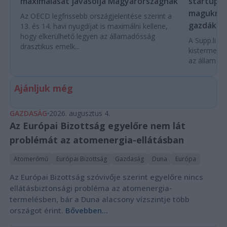
maximálását javasolja Magyarországnak
startupba
magukra 
Az OECD legfrissebb országjelentése szerint a
gazdákat
13. és 14. havi nyugdíjat is maximálni kellene,
hogy elkerülhető legyen az államadósság
A Supp.li cs
drasztikus emelk...
kistermelők
az állam pe
Ajánljuk még
GAZDASÁG
2026. augusztus 4.
Az Európai Bizottság egyelőre nem lát
problémát az atomenergia-ellátásban
Atomerőmű
Európai Bizottság
Gazdaság
Duna
Európa
Az Európai Bizottság szóvivője szerint egyelőre nincs
ellátásbiztonsági probléma az atomenergia-
termelésben, bár a Duna alacsony vízszintje több
országot érint.
Bővebben...