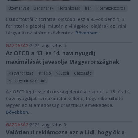
Üzemanyag
Benzinárak
Holtankoljak
Irán
Hormuzi-szoros
Csütörtöktől 7 forinttal olcsóbb lesz a 95-ös benzin, 3
forinttal a gázolaj, miután a világpiaci olajárak az iráni
tárgyalások hírére csökkentek.
Bővebben...
GAZDASÁG
2026. augusztus 5.
Az OECD a 13. és 14. havi nyugdíj
maximálását javasolja Magyarországnak
Magyarország
Infláció
Nyugdíj
Gazdaság
Pénzügyminisztérium
Az OECD legfrissebb országjelentése szerint a 13. és 14.
havi nyugdíjat is maximálni kellene, hogy elkerülhető
legyen az államadósság drasztikus emelkedése.
Bővebben...
GAZDASÁG
2026. augusztus 5.
Valótlanul reklámozta azt a Lidl, hogy ők a