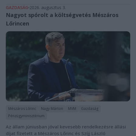
GAZDASÁG
2026. augusztus 3.
Nagyot spórolt a költségvetés Mészáros
Lőrincen
Mészáros Lőrinc
Nagy Márton
MVM
Gazdaság
Pénzügyminisztérium
Az állam júniusban jóval kevesebb rendelkezésre állási
díjat fizetett a Mészáros Lőrinc és Szíjj László