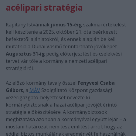
acélipari stratégia
Kapitány Istvánnak
június 15-éig
szakmai értékelést
kell készítenie a 2025. október 21. óta beérkezett
befektetői ajánlatokról, és ennek alapján be kell
mutatnia a Dunai Vasmű fenntartható jövőképét.
Augusztus 31-ig
pedig előterjesztést és cselekvési
tervet vár tőle a kormány a nemzeti acélipari
stratégiáról.
Az előző kormány tavaly ősszel
Fenyvesi Csaba
Gábort
, a
MÁV
Szolgáltató Központ gazdasági
vezérigazgató-helyettesét nevezte ki
kormánybiztosnak a hazai acélipar jövőjét érintő
stratégia előkészítésére. A kormánybiztosok
megbízatása azonban a kormányéval együtt lejár – a
mostani határozat nem tesz említést arról, hogy az
eddigi biztos munkájának eredményét felhasználnák.