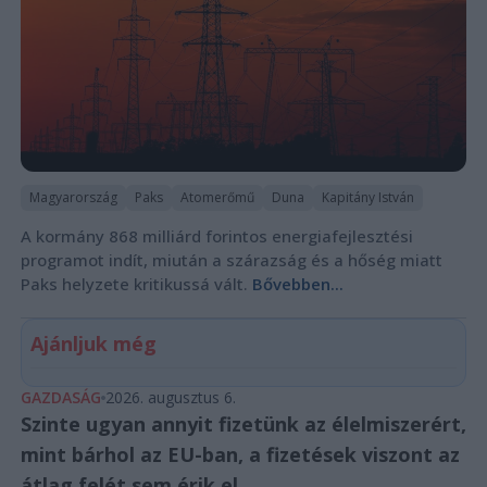
Magyarország
Paks
Atomerőmű
Duna
Kapitány István
A kormány 868 milliárd forintos energiafejlesztési
programot indít, miután a szárazság és a hőség miatt
Paks helyzete kritikussá vált.
Bővebben...
Ajánljuk még
GAZDASÁG
2026. augusztus 6.
Szinte ugyan annyit fizetünk az élelmiszerért,
mint bárhol az EU-ban, a fizetések viszont az
átlag felét sem érik el