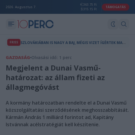
363.75 Ft
2026. Augusztus 7.
TÁMOGATÁS
315.15 Ft
S
ZLOVÁKIÁBAN IS NAGY A BAJ, MÉGIS VIZET ÍGÉRTEK MAGYARORSZÁGNAK
FRISS
GAZDASÁG
Olvasási idő: 1 perc
Megjelent a Dunai Vasmű-
határozat: az állam fizeti az
állagmegóvást
A kormány határozatban rendelte el a Dunai Vasmű
közszolgáltatási szerződésének meghosszabbítását.
Kármán András 1 milliárd forintot ad, Kapitány
Istvánnak acélstratégiát kell készítenie.