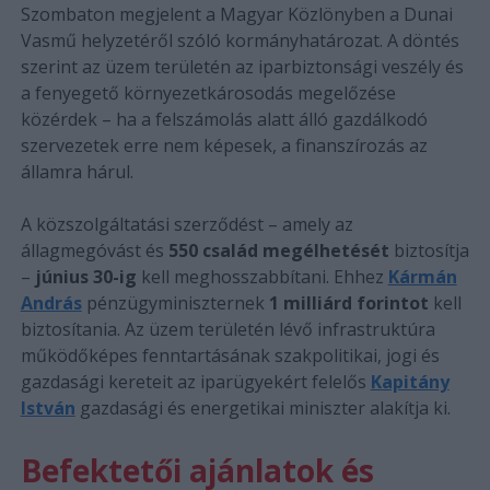
Szombaton megjelent a Magyar Közlönyben a Dunai
Vasmű helyzetéről szóló kormányhatározat. A döntés
szerint az üzem területén az iparbiztonsági veszély és
a fenyegető környezetkárosodás megelőzése
közérdek – ha a felszámolás alatt álló gazdálkodó
szervezetek erre nem képesek, a finanszírozás az
államra hárul.
A közszolgáltatási szerződést – amely az
állagmegóvást és
550 család megélhetését
biztosítja
–
június 30-ig
kell meghosszabbítani. Ehhez
Kármán
András
pénzügyminiszternek
1 milliárd forintot
kell
biztosítania. Az üzem területén lévő infrastruktúra
működőképes fenntartásának szakpolitikai, jogi és
gazdasági kereteit az iparügyekért felelős
Kapitány
István
gazdasági és energetikai miniszter alakítja ki.
Befektetői ajánlatok és