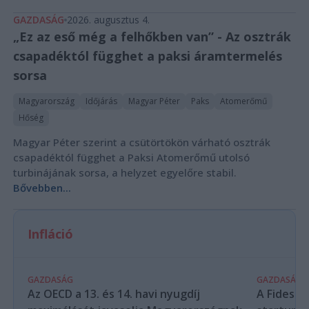
GAZDASÁG
2026. augusztus 4.
„Ez az eső még a felhőkben van” - Az osztrák
csapadéktól függhet a paksi áramtermelés
sorsa
Magyarország
Időjárás
Magyar Péter
Paks
Atomerőmű
Hőség
Magyar Péter szerint a csütörtökön várható osztrák
csapadéktól függhet a Paksi Atomerőmű utolsó
turbinájának sorsa, a helyzet egyelőre stabil.
Bővebben...
Infláció
GAZDASÁG
GAZDASÁG
Az OECD a 13. és 14. havi nyugdíj
A Fidesz-