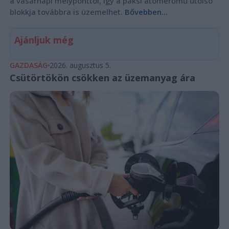
a vasárnapi mélyponttól, így a paksi atomerőmű utolsó
blokkja továbbra is üzemelhet.
Bővebben...
Ajánljuk még
GAZDASÁG
2026. augusztus 5.
Csütörtökön csökken az üzemanyag ára