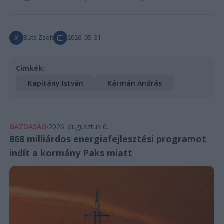
Bűte Zsolt
2026. 05. 31.
Címkék:
Kapitány István
Kármán András
GAZDASÁG
2026. augusztus 6.
868 milliárdos energiafejlesztési programot
indít a kormány Paks miatt