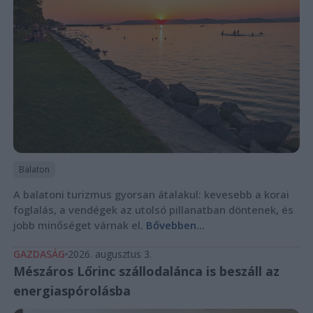
Balaton
A balatoni turizmus gyorsan átalakul: kevesebb a korai
foglalás, a vendégek az utolsó pillanatban döntenek, és
jobb minőséget várnak el.
Bővebben...
GAZDASÁG
2026. augusztus 3.
Mészáros Lőrinc szállodalánca is beszáll az
energiaspórolásba