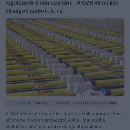
legolcsóbb élelmiszerlánc - A GVH 48 milliós
bírságot szabott ki rá
Lidl
Kutatás
Verseny
Gazdaság
Gazdasági Versenyhivatal
A GVH 48 millió forintra bírságolta a Lidlt, miután a lánc
elismerte, hogy megtévesztő volt a „legolcsóbb
élelmiszerlánc” üzenetű reklámja.
Bővebben...