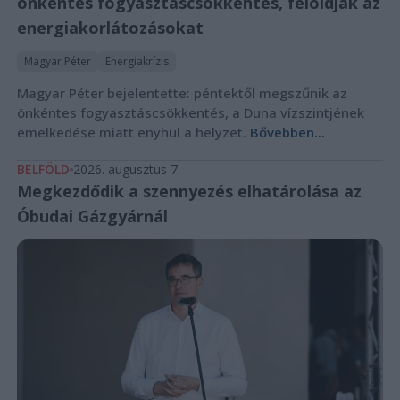
önkéntes fogyasztáscsökkentés, feloldják az
energiakorlátozásokat
Magyar Péter
Energiakrízis
Magyar Péter bejelentette: péntektől megszűnik az
önkéntes fogyasztáscsökkentés, a Duna vízszintjének
emelkedése miatt enyhül a helyzet.
Bővebben...
BELFÖLD
2026. augusztus 7.
Megkezdődik a szennyezés elhatárolása az
Óbudai Gázgyárnál