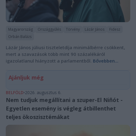
Magyarország
Országgyűlés
Törvény
Lázár János
Fidesz
Orbán Balázs
Lázár János júliusi tiszteletdíja minimálbérre csökkent,
mert a szavazások több mint 90 százalékáról
igazolatlanul hiányzott a parlamentből.
Bővebben...
Ajánljuk még
BELFÖLD
2026. augusztus 6.
Nem tudjuk megállítani a szuper-El Niñót -
Egyetlen esemény is végleg átbillenthet
teljes ökoszisztémákat