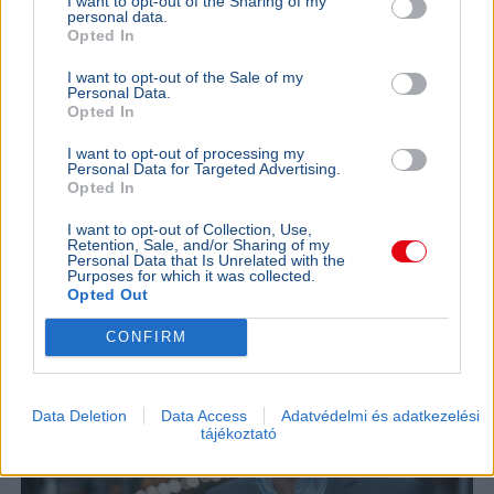
I want to opt-out of the Sharing of my
personal data.
Opted In
I want to opt-out of the Sale of my
Magyar Péter
Köztársasági elnök
Personal Data.
Opted In
Magyar Péter szerint nem lesz meglepetés a
köztársasági elnökjelöltek neveiben, a parlament
I want to opt-out of processing my
Personal Data for Targeted Advertising.
kedden választ a három jelölt közül.
Bővebben...
Opted In
BELFÖLD
2026. augusztus 7.
I want to opt-out of Collection, Use,
Retention, Sale, and/or Sharing of my
Online felületen várják a javaslatokat a
Personal Data that Is Unrelated with the
Purposes for which it was collected.
közmédia megújításához
Opted Out
CONFIRM
Data Deletion
Data Access
Adatvédelmi és adatkezelési
tájékoztató