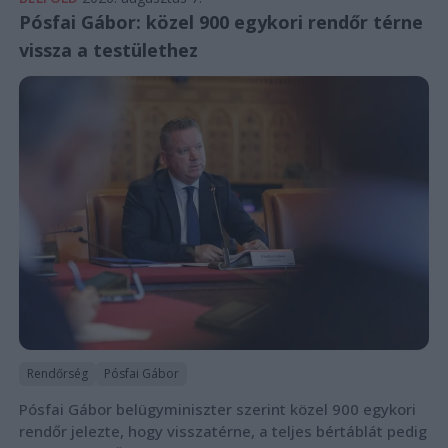
Pósfai Gábor: közel 900 egykori rendőr térne
vissza a testülethez
Rendőrség
Pósfai Gábor
Pósfai Gábor belügyminiszter szerint közel 900 egykori
rendőr jelezte, hogy visszatérne, a teljes bértáblát pedig