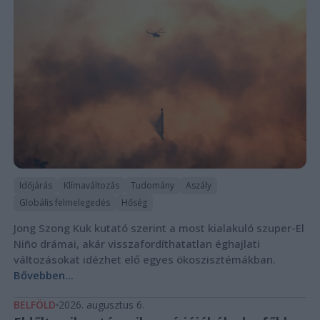
Időjárás
Klímaváltozás
Tudomány
Aszály
Globális felmelegedés
Hőség
Jong Szong Kuk kutató szerint a most kialakuló szuper-El
Niño drámai, akár visszafordíthatatlan éghajlati
változásokat idézhet elő egyes ökoszisztémákban.
Bővebben...
BELFÖLD
2026. augusztus 6.