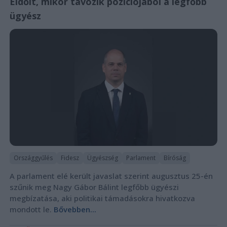
Eldőlt, mikor távozik pozíciójából a legfőbb
ügyész
Országgyűlés
Fidesz
Ügyészség
Parlament
Bíróság
A parlament elé került javaslat szerint augusztus 25-én
szűnik meg Nagy Gábor Bálint legfőbb ügyészi
megbízatása, aki politikai támadásokra hivatkozva
mondott le.
Bővebben...