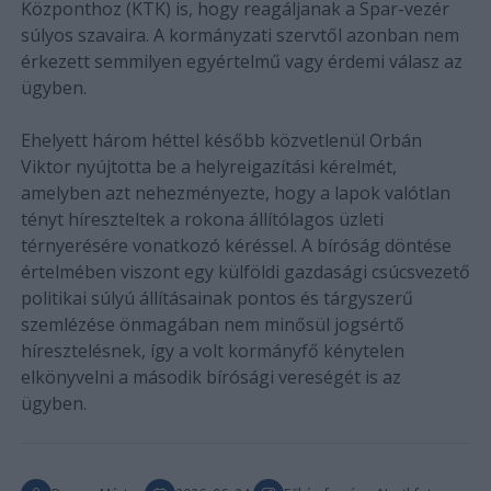
Központhoz (KTK) is, hogy reagáljanak a Spar-vezér
súlyos szavaira. A kormányzati szervtől azonban nem
érkezett semmilyen egyértelmű vagy érdemi válasz az
ügyben.
Ehelyett három héttel később közvetlenül Orbán
Viktor nyújtotta be a helyreigazítási kérelmét,
amelyben azt nehezményezte, hogy a lapok valótlan
tényt híreszteltek a rokona állítólagos üzleti
térnyerésére vonatkozó kéréssel. A bíróság döntése
értelmében viszont egy külföldi gazdasági csúcsvezető
politikai súlyú állításainak pontos és tárgyszerű
szemlézése önmagában nem minősül jogsértő
híresztelésnek, így a volt kormányfő kénytelen
elkönyvelni a második bírósági vereségét is az
ügyben.