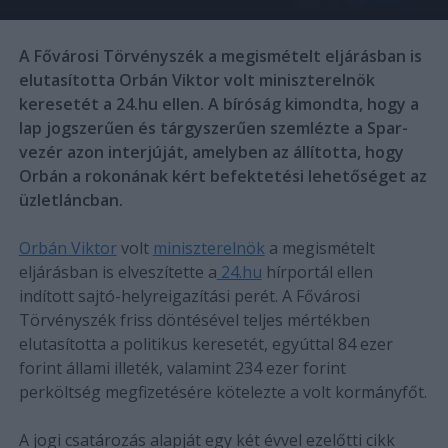
A Fővárosi Törvényszék a megismételt eljárásban is
elutasította Orbán Viktor volt miniszterelnök
keresetét a 24.hu ellen. A bíróság kimondta, hogy a
lap jogszerűen és tárgyszerűen szemlézte a Spar-
vezér azon interjúját, amelyben az állította, hogy
Orbán a rokonának kért befektetési lehetőséget az
üzletláncban.
Orbán Viktor
volt
miniszterelnök
a megismételt
eljárásban is elveszítette a
24.hu
hírportál ellen
indított sajtó-helyreigazítási perét. A Fővárosi
Törvényszék friss döntésével teljes mértékben
elutasította a politikus keresetét, egyúttal 84 ezer
forint állami illeték, valamint 234 ezer forint
perköltség megfizetésére kötelezte a volt kormányfőt.
A jogi csatározás alapját egy két évvel ezelőtti cikk