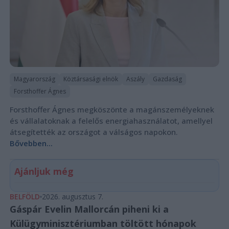
Magyarország
Köztársasági elnök
Aszály
Gazdaság
Forsthoffer Ágnes
Forsthoffer Ágnes megköszönte a magánszemélyeknek
és vállalatoknak a felelős energiahasználatot, amellyel
átsegítették az országot a válságos napokon.
Bővebben...
Ajánljuk még
BELFÖLD
2026. augusztus 7.
Gáspár Evelin Mallorcán piheni ki a
Külügyminisztériumban töltött hónapok