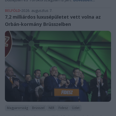
BELFÖLD
2026. augusztus 7.
7,2 milliárdos luxusépületet vett volna az
Orbán-kormány Brüsszelben
Magyarország
Brüsszel
NER
Fidesz
Üzlet