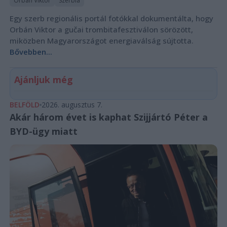
Orbán Viktor
Szerbia
Egy szerb regionális portál fotókkal dokumentálta, hogy
Orbán Viktor a gučai trombitafesztiválon sörözött,
miközben Magyarországot energiaválság sújtotta.
Bővebben...
Ajánljuk még
BELFÖLD
2026. augusztus 7.
Akár három évet is kaphat Szijjártó Péter a
BYD-ügy miatt