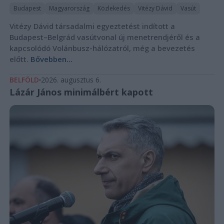
Budapest
Magyarország
Közlekedés
Vitézy Dávid
Vasút
Vitézy Dávid társadalmi egyeztetést indított a
Budapest–Belgrád vasútvonal új menetrendjéről és a
kapcsolódó Volánbusz-hálózatról, még a bevezetés
előtt.
Bővebben...
BELFÖLD
2026. augusztus 6.
Lázár János minimálbért kapott