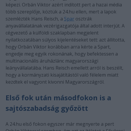
képezi. Orbán Viktor azért indított pert a hazai média
több szereplője, köztük a 24.hu ellen, mert a lapok
szemlézték Hans Reisch, a
Spar
osztrák
anyavállalatának vezérigazgatója által adott interjút. A
cégvezető a külföldi szaklapban megjelent
nyilatkozatában súlyos kijelentéseket tett: azt állította,
hogy Orbán Viktor korábban arra kérte a Spart,
engedje meg egyik rokonának, hogy befektessen a
multinacionális áruházlánc magyarországi
leányvállalatába. Hans Reisch emellett arról is beszélt,
hogy a kormányzati kisajátítástól való félelem miatt
kezdtek el vagyont kivonni Magyarországról.
Első fok után másodfokon is a
sajtószabadság győzött
A 24.hu első fokon egyszer már megnyerte a pert
Orbán Viktorral szemben, ám azt az ítéletet a Fővárosi