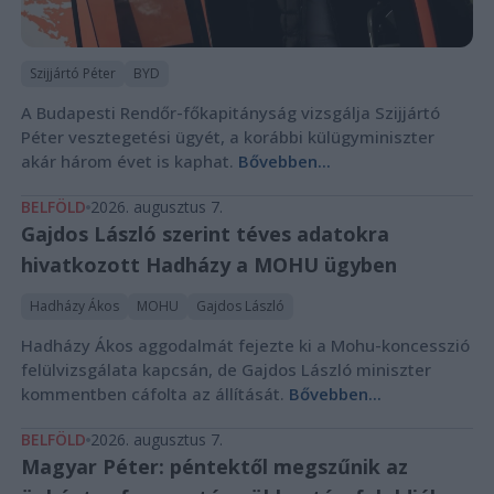
Szijjártó Péter
BYD
A Budapesti Rendőr-főkapitányság vizsgálja Szijjártó
Péter vesztegetési ügyét, a korábbi külügyminiszter
akár három évet is kaphat.
Bővebben...
BELFÖLD
2026. augusztus 7.
Gajdos László szerint téves adatokra
hivatkozott Hadházy a MOHU ügyben
Hadházy Ákos
MOHU
Gajdos László
Hadházy Ákos aggodalmát fejezte ki a Mohu-koncesszió
felülvizsgálata kapcsán, de Gajdos László miniszter
kommentben cáfolta az állítását.
Bővebben...
BELFÖLD
2026. augusztus 7.
Magyar Péter: péntektől megszűnik az