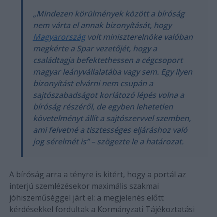
„Mindezen körülmények között a bíróság
nem várta el annak bizonyítását, hogy
Magyarország
volt miniszterelnöke valóban
megkérte a Spar vezetőjét, hogy a
családtagja befektethessen a cégcsoport
magyar leányvállalatába vagy sem. Egy ilyen
bizonyítást elvárni nem csupán a
sajtószabadságot korlátozó lépés volna a
bíróság részéről, de egyben lehetetlen
követelményt állít a sajtószervvel szemben,
ami felvetné a tisztességes eljáráshoz való
jog sérelmét is” – szögezte le a határozat.
A bíróság arra a tényre is kitért, hogy a portál az
interjú szemlézésekor maximális szakmai
jóhiszeműséggel járt el: a megjelenés előtt
kérdésekkel fordultak a Kormányzati Tájékoztatási