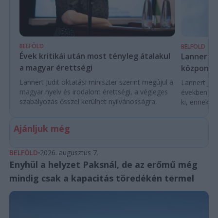
BELFÖLD
BELFÖLD
Évek kritikái után most tényleg átalakul
Lannert Ju
a magyar érettségi
központo
Lannert Judit oktatási miniszter szerint megújul a
Lannert Judi
magyar nyelv és irodalom érettségi, a végleges
években túl
szabályozás ősszel kerülhet nyilvánosságra.
ki, ennek m
Ajánljuk még
BELFÖLD
2026. augusztus 7.
Enyhül a helyzet Paksnál, de az erőmű még
mindig csak a kapacitás töredékén termel