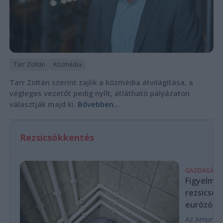
Tarr Zoltán
Közmédia
Tarr Zoltán szerint zajlik a közmédia átvilágítása, a
végleges vezetőt pedig nyílt, átlátható pályázaton
választják majd ki.
Bővebben...
Rezsicsökkentés
GAZDASÁG
Figyelmez
rezsicsök
eurózóná
Az Amundi 