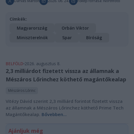
Darvas Márton
2026. 06. 24.
Főkép forrása: Northfoto
Címkék:
Magyarország
Orbán Viktor
Miniszterelnök
Spar
Bíróság
BELFÖLD
2026. augusztus 8.
2,3 milliárdot fizetett vissza az államnak a
Mészáros Lőrinchez köthető magántőkealap
Mészáros Lőrinc
Vitézy Dávid szerint 2,3 milliárd forintot fizetett vissza
az államnak a Mészáros Lőrinchez köthető Prime Tech
Magántőkealap.
Bővebben...
Ajánljuk még