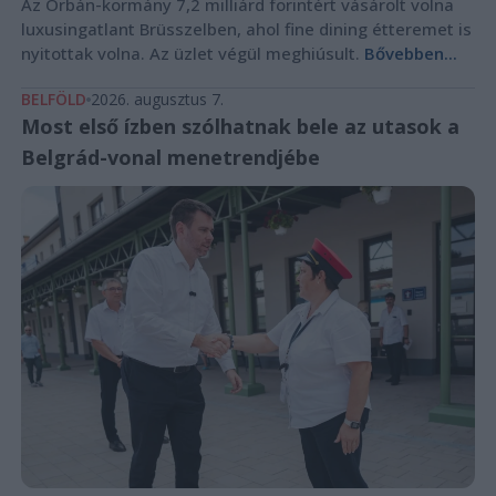
Az Orbán-kormány 7,2 milliárd forintért vásárolt volna
luxusingatlant Brüsszelben, ahol fine dining étteremet is
nyitottak volna. Az üzlet végül meghiúsult.
Bővebben...
BELFÖLD
2026. augusztus 7.
Most első ízben szólhatnak bele az utasok a
Belgrád-vonal menetrendjébe