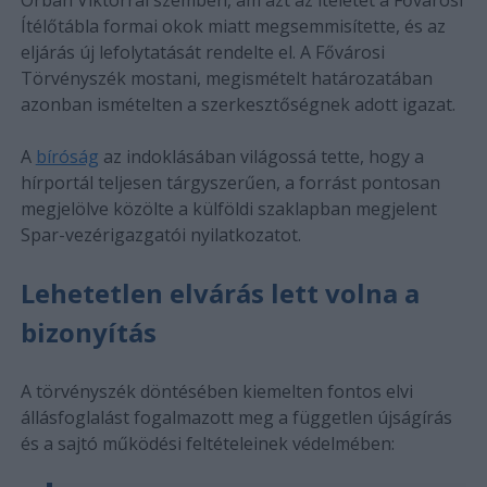
Ítélőtábla formai okok miatt megsemmisítette, és az
eljárás új lefolytatását rendelte el. A Fővárosi
Törvényszék mostani, megismételt határozatában
azonban ismételten a szerkesztőségnek adott igazat.
A
bíróság
az indoklásában világossá tette, hogy a
hírportál teljesen tárgyszerűen, a forrást pontosan
megjelölve közölte a külföldi szaklapban megjelent
Spar-vezérigazgatói nyilatkozatot.
Lehetetlen elvárás lett volna a
bizonyítás
A törvényszék döntésében kiemelten fontos elvi
állásfoglalást fogalmazott meg a független újságírás
és a sajtó működési feltételeinek védelmében: