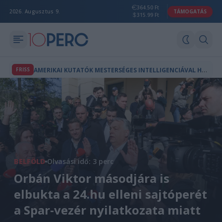
364.50 Ft
2026. Augusztus 9.
TÁMOGATÁS
315.99 Ft
A
MERIKAI KUTATÓK MESTERSÉGES INTELLIGENCIÁVAL HOZTAK LÉTRE A TERMÉSZETBEN NEM LÉTEZŐ VÍRUSOKAT
FRISS
BELFÖLD
Olvasási idő: 3 perc
Orbán Viktor másodjára is
elbukta a 24.hu elleni sajtóperét
a Spar-vezér nyilatkozata miatt