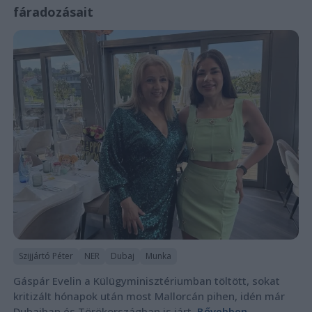
fáradozásait
Szijjártó Péter
NER
Dubaj
Munka
Gáspár Evelin a Külügyminisztériumban töltött, sokat
kritizált hónapok után most Mallorcán pihen, idén már
Dubajban és Törökországban is járt.
Bővebben...