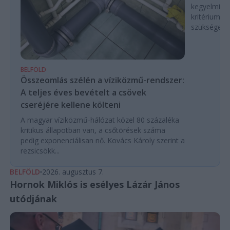
kegyelmi id
kritériumok
szükségese
BELFÖLD
Összeomlás szélén a víziközmű-rendszer:
A teljes éves bevételt a csövek
cseréjére kellene költeni
A magyar víziközmű-hálózat közel 80 százaléka
kritikus állapotban van, a csőtörések száma
pedig exponenciálisan nő. Kovács Károly szerint a
rezsicsökk...
BELFÖLD
2026. augusztus 7.
Hornok Miklós is esélyes Lázár János
utódjának