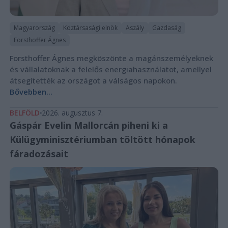
Magyarország
Köztársasági elnök
Aszály
Gazdaság
Forsthoffer Ágnes
Forsthoffer Ágnes megköszönte a magánszemélyeknek
és vállalatoknak a felelős energiahasználatot, amellyel
átsegítették az országot a válságos napokon.
Bővebben...
BELFÖLD
2026. augusztus 7.
Gáspár Evelin Mallorcán piheni ki a
Külügyminisztériumban töltött hónapok
fáradozásait