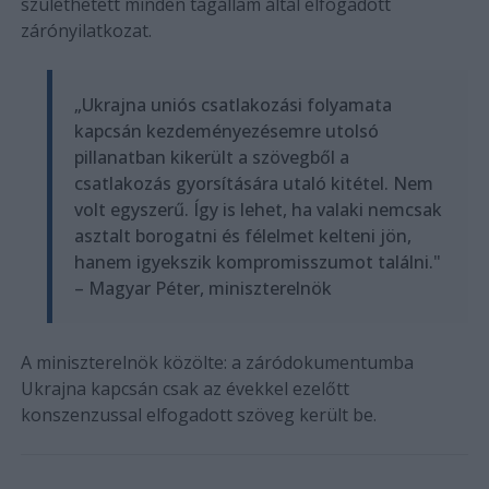
születhetett minden tagállam által elfogadott
zárónyilatkozat.
„Ukrajna uniós csatlakozási folyamata
kapcsán kezdeményezésemre utolsó
pillanatban kikerült a szövegből a
csatlakozás gyorsítására utaló kitétel. Nem
volt egyszerű. Így is lehet, ha valaki nemcsak
asztalt borogatni és félelmet kelteni jön,
hanem igyekszik kompromisszumot találni."
– Magyar Péter, miniszterelnök
A miniszterelnök közölte: a záródokumentumba
Ukrajna kapcsán csak az évekkel ezelőtt
konszenzussal elfogadott szöveg került be.