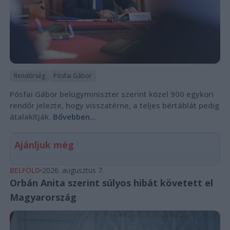
Rendőrség
Pósfai Gábor
Pósfai Gábor belügyminiszter szerint közel 900 egykori
rendőr jelezte, hogy visszatérne, a teljes bértáblát pedig
átalakítják.
Bővebben...
Ajánljuk még
BELFÖLD
2026. augusztus 7.
Orbán Anita szerint súlyos hibát követett el
Magyarország