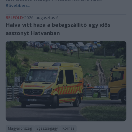
Bővebben...
BELFÖLD
2026. augusztus 6.
Halva vitt haza a betegszállító egy idős
asszonyt Hatvanban
Magyarország
Egészségügy
Kórház