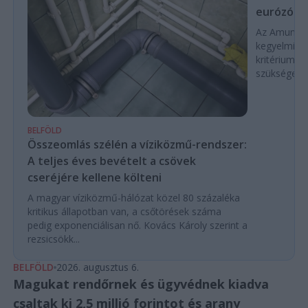
eurózóná
Az Amundi 
kegyelmi id
kritériumok
szükségese
BELFÖLD
Összeomlás szélén a víziközmű-rendszer:
A teljes éves bevételt a csövek
cseréjére kellene költeni
A magyar víziközmű-hálózat közel 80 százaléka
kritikus állapotban van, a csőtörések száma
pedig exponenciálisan nő. Kovács Károly szerint a
rezsicsökk...
BELFÖLD
2026. augusztus 6.
Magukat rendőrnek és ügyvédnek kiadva
csaltak ki 2,5 millió forintot és arany