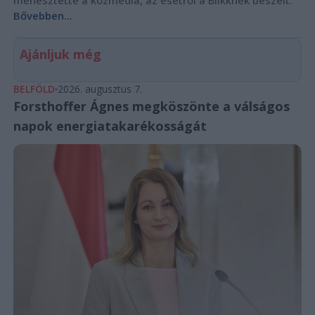
menesztette a közmédia, az esetről a Blikknek beszélt.
Bővebben...
Ajánljuk még
BELFÖLD
2026. augusztus 7.
Forsthoffer Ágnes megköszönte a válságos
napok energiatakarékosságát