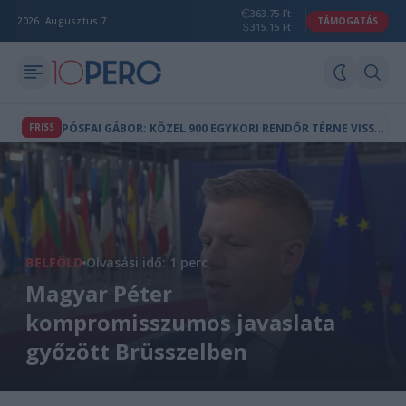
363.75 Ft
2026. Augusztus 7.
TÁMOGATÁS
315.15 Ft
P
ÓSFAI GÁBOR: KÖZEL 900 EGYKORI RENDŐR TÉRNE VISSZA A TESTÜLETHEZ
FRISS
BELFÖLD
Olvasási idő: 1 perc
Magyar Péter
kompromisszumos javaslata
győzött Brüsszelben