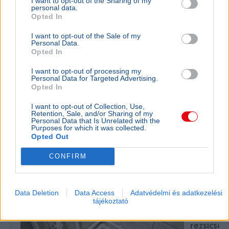
I want to opt-out of the Sharing of my
personal data.
Opted In
I want to opt-out of the Sale of my
Personal Data.
Opted In
I want to opt-out of processing my
Personal Data for Targeted Advertising.
Országgyűlés
Fidesz
Ügyészség
Parlament
Bíróság
Opted In
A parlament elé került javaslat szerint augusztus 25-én
I want to opt-out of Collection, Use,
szűnik meg Nagy Gábor Bálint legfőbb ügyészi
Retention, Sale, and/or Sharing of my
Personal Data that Is Unrelated with the
megbízatása, aki politikai támadásokra hivatkozva
Purposes for which it was collected.
mondott le.
Bővebben...
Opted Out
CONFIRM
Rezsicsökkentés
Data Deletion
Data Access
Adatvédelmi és adatkezelési
tájékoztató
GAZDASÁG
Figyelmez
rezsicsök