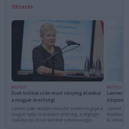
Oktatás
BELFÖLD
BELFÖLD
Évek kritikái után most tényleg átalakul
Lannert Ju
a magyar érettségi
központo
Lannert Judit oktatási miniszter szerint megújul a
Lannert Judi
magyar nyelv és irodalom érettségi, a végleges
években túl
szabályozás ősszel kerülhet nyilvánosságra.
ki, ennek m