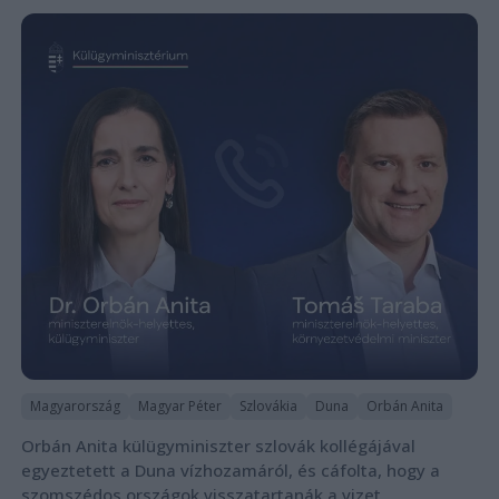
Magyarország
Magyar Péter
Szlovákia
Duna
Orbán Anita
Orbán Anita külügyminiszter szlovák kollégájával
egyeztetett a Duna vízhozamáról, és cáfolta, hogy a
szomszédos országok visszatartanák a vizet.