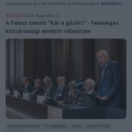
szabályozás ősszel kerülhet nyilvánosságra.
Bővebben...
BELFÖLD
2026. augusztus 5.
A Fidesz szerint "kár a gőzért" - Felesleges
köztársasági elnököt választani
Köztársasági elnök
Országgyűlés
Fidesz
Sulyok Tamás