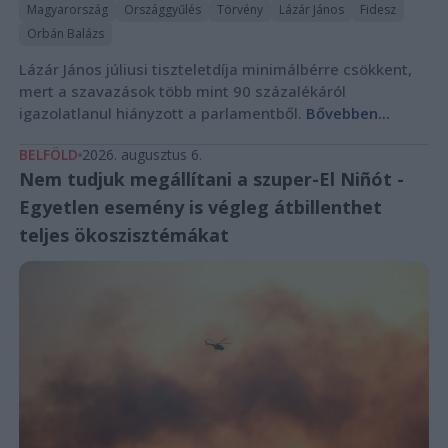
Magyarország
Országgyűlés
Törvény
Lázár János
Fidesz
Orbán Balázs
Lázár János júliusi tiszteletdíja minimálbérre csökkent,
mert a szavazások több mint 90 százalékáról
igazolatlanul hiányzott a parlamentből.
Bővebben...
BELFÖLD
2026. augusztus 6.
Nem tudjuk megállítani a szuper-El Niñót -
Egyetlen esemény is végleg átbillenthet
teljes ökoszisztémákat