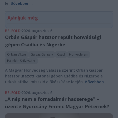
le.
Bővebben...
Ajánljuk még
BELFÖLD
2026. augusztus 6.
Orbán Gáspár hatszor repült honvédségi
gépen Csádba és Nigerbe
Orbán Viktor
Gulyás Gergely
Csád
Honvédelem
Pálinkás Szilveszter
A Magyar Honvédség válasza szerint Orbán Gáspár
hatszor utazott katonai gépen Csádba és Nigerbe a
titkolt afrikai misszió előkészítése idején.
Bővebben...
BELFÖLD
2026. augusztus 6.
„A nép nem a forradalmár hadserege” –
üzente Gyurcsány Ferenc Magyar Péternek?