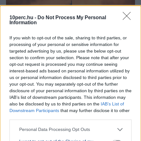
10perc.hu -
Do Not Process My Personal
Information
Időjárás
Klímaváltozás
Tudomány
Aszály
If you wish to opt-out of the sale, sharing to third parties, or
Globális felmelegedés
Hőség
processing of your personal or sensitive information for
targeted advertising by us, please use the below opt-out
Jong Szong Kuk kutató szerint a most kialakuló szuper-El
section to confirm your selection. Please note that after your
Niño drámai, akár visszafordíthatatlan éghajlati
opt-out request is processed you may continue seeing
változásokat idézhet elő egyes ökoszisztémákban.
interest-based ads based on personal information utilized by
Bővebben...
us or personal information disclosed to third parties prior to
your opt-out. You may separately opt-out of the further
BELFÖLD
2026. augusztus 6.
disclosure of your personal information by third parties on the
Eldőlt, mikor távozik pozíciójából a legfőbb
IAB’s list of downstream participants. This information may
ügyész
also be disclosed by us to third parties on the
IAB’s List of
Downstream Participants
that may further disclose it to other
third parties.
Personal Data Processing Opt Outs