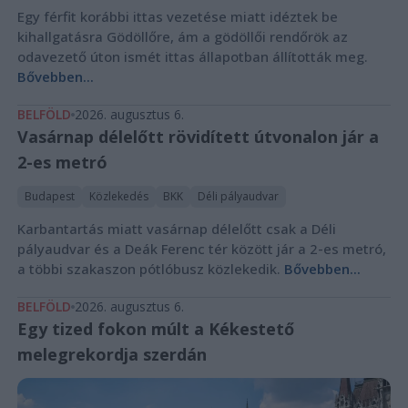
Egy férfit korábbi ittas vezetése miatt idéztek be
kihallgatásra Gödöllőre, ám a gödöllői rendőrök az
odavezető úton ismét ittas állapotban állították meg.
Bővebben...
BELFÖLD
2026. augusztus 6.
Vasárnap délelőtt rövidített útvonalon jár a
2-es metró
Budapest
Közlekedés
BKK
Déli pályaudvar
Karbantartás miatt vasárnap délelőtt csak a Déli
pályaudvar és a Deák Ferenc tér között jár a 2-es metró,
a többi szakaszon pótlóbusz közlekedik.
Bővebben...
BELFÖLD
2026. augusztus 6.
Egy tized fokon múlt a Kékestető
melegrekordja szerdán