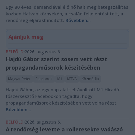
Egy 80 éves, demenciával élő nő halt meg betegszállítás
közben Hatvan környékén, a család feljelentést tett, a
rendőrség eljárást indított.
Bővebben...
Ajánljuk még
BELFÖLD
2026. augusztus 6.
Hajdú Gábor szerint sosem vett részt
propagandaműsorok készítésében
Magyar Péter
Facebook
M1
MTVA
Közmédia
Hajdú Gábor, az egy nap alatt eltávolított M1 Híradó-
főszerkesztő Facebookon tagadta, hogy
propagandaműsorok készítésében vett volna részt.
Bővebben...
BELFÖLD
2026. augusztus 6.
A rendőrség levette a rolleresekre vadászó