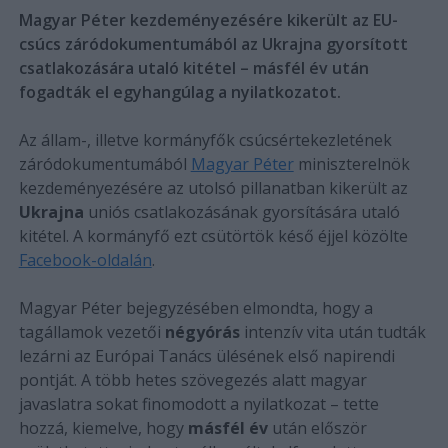
Magyar Péter kezdeményezésére kikerült az EU-
csúcs záródokumentumából az Ukrajna gyorsított
csatlakozására utaló kitétel – másfél év után
fogadták el egyhangúlag a nyilatkozatot.
Az állam-, illetve kormányfők csúcsértekezletének
záródokumentumából
Magyar Péter
miniszterelnök
kezdeményezésére az utolsó pillanatban kikerült az
Ukrajna
uniós csatlakozásának gyorsítására utaló
kitétel. A kormányfő ezt csütörtök késő éjjel közölte
Facebook-oldalán
.
Magyar Péter bejegyzésében elmondta, hogy a
tagállamok vezetői
négyórás
intenzív vita után tudták
lezárni az Európai Tanács ülésének első napirendi
pontját. A több hetes szövegezés alatt magyar
javaslatra sokat finomodott a nyilatkozat – tette
hozzá, kiemelve, hogy
másfél év
után először