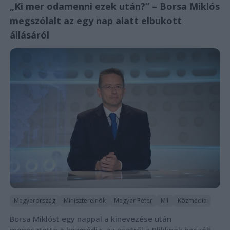
„Ki mer odamenni ezek után?” – Borsa Miklós
megszólalt az egy nap alatt elbukott
állásáról
Magyarország
Miniszterelnök
Magyar Péter
M1
Közmédia
Borsa Miklóst egy nappal a kinevezése után