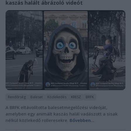
kaszás halált ábrázoló videót
Rendőrség
Baleset
Közlekedés
KRESZ
BRFK
A BRFK eltávolította balesetmegelőzési videóját,
amelyben egy animált kaszás halál vadászott a sisak
nélkül közlekedő rolleresekre.
Bővebben...