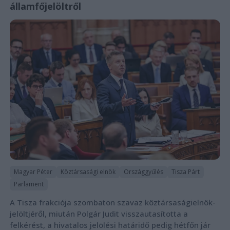
államfőjelöltről
Magyar Péter
Köztársasági elnök
Országgyűlés
Tisza Párt
Parlament
A Tisza frakciója szombaton szavaz köztársaságielnök-
jelöltjéről, miután Polgár Judit visszautasította a
felkérést, a hivatalos jelölési határidő pedig hétfőn jár