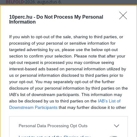
BELFÖLD
2026. augusztus 6.
Szombaton dönt a Tisza-frakció az
államfőjelöltről
10perc.hu -
Do Not Process My Personal
Information
If you wish to opt-out of the sale, sharing to third parties, or
processing of your personal or sensitive information for
targeted advertising by us, please use the below opt-out
section to confirm your selection. Please note that after your
opt-out request is processed you may continue seeing
interest-based ads based on personal information utilized by
us or personal information disclosed to third parties prior to
your opt-out. You may separately opt-out of the further
disclosure of your personal information by third parties on the
IAB’s list of downstream participants. This information may
also be disclosed by us to third parties on the
IAB’s List of
Downstream Participants
that may further disclose it to other
third parties.
Magyar Péter
Köztársasági elnök
Országgyűlés
Tisza Párt
Parlament
Personal Data Processing Opt Outs
A Tisza frakciója szombaton szavaz köztársaságielnök-