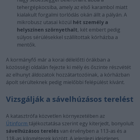
tehergépkocsiba, amely az első karambol miatt
kialakult forgalmi torlódás okán állt a pályán. A
mikrobusz utasai közül
hét személy a
helyszínen szörnyethalt
, két embert pedig
súlyos sérülésekkel szállítottak kórházba a
mentők.
A kormányfő már a korai délelőtti órákban a
közösségi oldalán fejezte ki mély és őszinte részvétét
az elhunyt áldozatok hozzátartozóinak, a kórházban
ápolt sérülteknek pedig mielőbbi felépülést kívánt.
Vizsgálják a sávelhúzásos terelést
A katasztrófa közvetlen környezetében az
Útinform
tájékoztatása szerint egy kiterjedt, bonyolult
sávelhúzásos terelés
van érvényben a 113-as és a
118-as kilométerek között. A jelenlegi ideiglenes