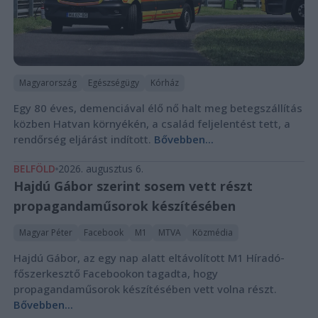
Magyarország
Egészségügy
Kórház
Egy 80 éves, demenciával élő nő halt meg betegszállítás
közben Hatvan környékén, a család feljelentést tett, a
rendőrség eljárást indított.
Bővebben...
BELFÖLD
2026. augusztus 6.
Hajdú Gábor szerint sosem vett részt
propagandaműsorok készítésében
Magyar Péter
Facebook
M1
MTVA
Közmédia
Hajdú Gábor, az egy nap alatt eltávolított M1 Híradó-
főszerkesztő Facebookon tagadta, hogy
propagandaműsorok készítésében vett volna részt.
Bővebben...