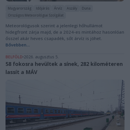
Magyarország
Időjárás
Árvíz
Aszály
Duna
Országos Meteorológiai Szolgálat
Meteorológusok szerint a jelenlegi hőhullámot
hidegfront zárja majd, de a 2024-es mintához hasonlóan
ősszel akár heves csapadék, sőt árvíz is jöhet.
Bővebben...
BELFÖLD
2026. augusztus 5.
58 fokosra hevültek a sínek, 282 kilométeren
lassít a MÁV