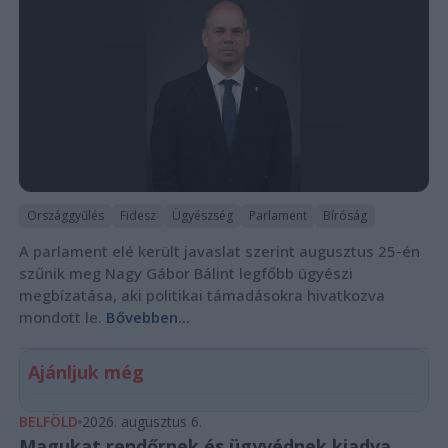
Országgyűlés
Fidesz
Ügyészség
Parlament
Bíróság
A parlament elé került javaslat szerint augusztus 25-én
szűnik meg Nagy Gábor Bálint legfőbb ügyészi
megbízatása, aki politikai támadásokra hivatkozva
mondott le.
Bővebben...
Ajánljuk még
BELFÖLD
2026. augusztus 6.
Magukat rendőrnek és ügyvédnek kiadva