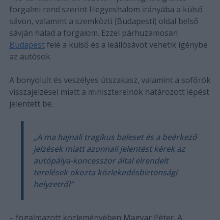
forgalmi rend szerint Hegyeshalom irányába a külső
sávon, valamint a szemközti (Budapesti) oldal belső
sávján halad a forgalom. Ezzel párhuzamosan
Budapest
felé a külső és a leállósávot vehetik igénybe
az autósok.
A bonyolult és veszélyes útszakasz, valamint a sofőrök
visszajelzései miatt a miniszterelnök határozott lépést
jelentett be.
„A ma hajnali tragikus baleset és a beérkező
jelzések miatt azonnali jelentést kérek az
autópálya-koncesszor által elrendelt
terelések okozta közlekedésbiztonsági
helyzetről”
– fogalmazott közleményében Magyar Péter. A