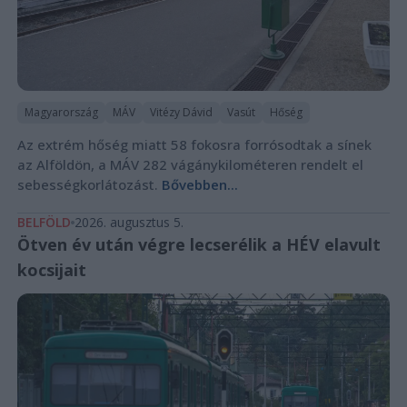
Magyarország
MÁV
Vitézy Dávid
Vasút
Hőség
Az extrém hőség miatt 58 fokosra forrósodtak a sínek
az Alföldön, a MÁV 282 vágánykilométeren rendelt el
sebességkorlátozást.
Bővebben...
BELFÖLD
2026. augusztus 5.
Ötven év után végre lecserélik a HÉV elavult
kocsijait