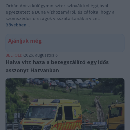
Orbán Anita külügyminiszter szlovák kollégájával
egyeztetett a Duna vízhozamáról, és cáfolta, hogy a
szomszédos országok visszatartanák a vizet.
Bővebben...
Ajánljuk még
BELFÖLD
2026. augusztus 6.
Halva vitt haza a betegszállító egy idős
asszonyt Hatvanban