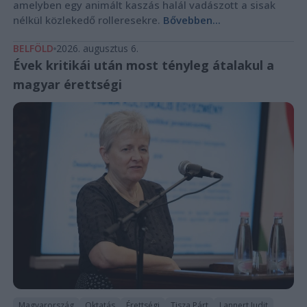
amelyben egy animált kaszás halál vadászott a sisak
nélkül közlekedő rolleresekre.
Bővebben...
BELFÖLD
2026. augusztus 6.
Évek kritikái után most tényleg átalakul a
magyar érettségi
Magyarország
Oktatás
Érettségi
Tisza Párt
Lannert Judit