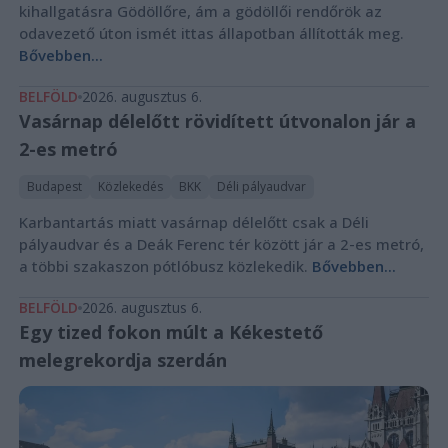
kihallgatásra Gödöllőre, ám a gödöllői rendőrök az
odavezető úton ismét ittas állapotban állították meg.
Bővebben...
BELFÖLD
2026. augusztus 6.
Vasárnap délelőtt rövidített útvonalon jár a
2-es metró
Budapest
Közlekedés
BKK
Déli pályaudvar
Karbantartás miatt vasárnap délelőtt csak a Déli
pályaudvar és a Deák Ferenc tér között jár a 2-es metró,
a többi szakaszon pótlóbusz közlekedik.
Bővebben...
BELFÖLD
2026. augusztus 6.
Egy tized fokon múlt a Kékestető
melegrekordja szerdán