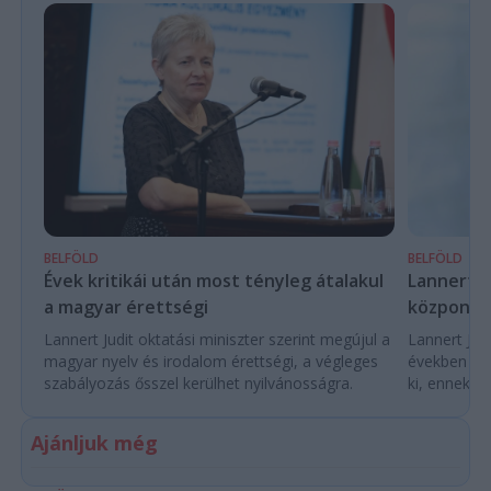
BELFÖLD
BELFÖLD
Évek kritikái után most tényleg átalakul
Lannert Ju
a magyar érettségi
központo
Lannert Judit oktatási miniszter szerint megújul a
Lannert Judi
magyar nyelv és irodalom érettségi, a végleges
években túl
szabályozás ősszel kerülhet nyilvánosságra.
ki, ennek m
Ajánljuk még