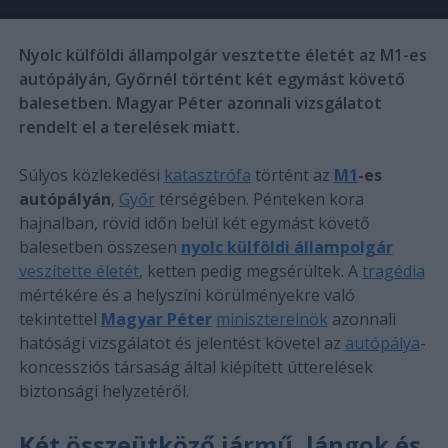
Nyolc külföldi állampolgár vesztette életét az M1-es
autópályán, Győrnél történt két egymást követő
balesetben. Magyar Péter azonnali vizsgálatot
rendelt el a terelések miatt.
Súlyos közlekedési
katasztrófa
történt az
M1
-es
autópályán
,
Győr
térségében. Pénteken kora
hajnalban, rövid időn belül két egymást követő
balesetben összesen
nyolc külföldi állampolgár
veszítette életét
, ketten pedig megsérültek. A
tragédia
mértékére és a helyszíni körülményekre való
tekintettel
Magyar Péter
miniszterelnök
azonnali
hatósági vizsgálatot és jelentést követel az
autópálya
-
koncessziós társaság által kiépített útterelések
biztonsági helyzetéről.
Két összeütköző jármű, lángok és