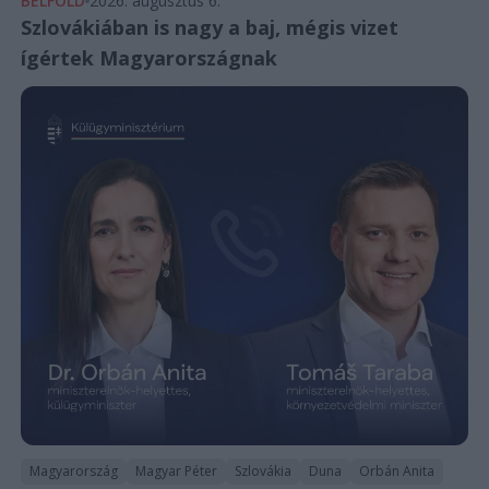
BELFÖLD
2026. augusztus 6.
Szlovákiában is nagy a baj, mégis vizet
ígértek Magyarországnak
Magyarország
Magyar Péter
Szlovákia
Duna
Orbán Anita