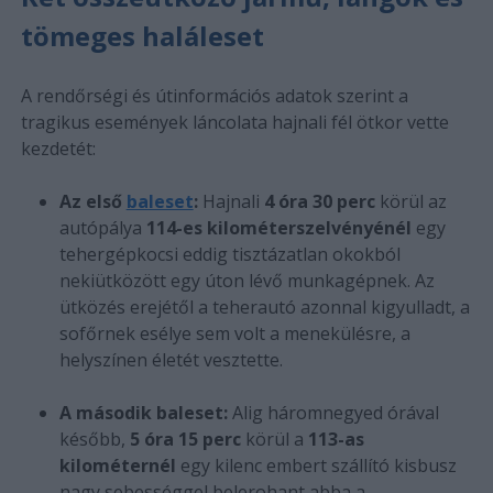
tömeges haláleset
A rendőrségi és útinformációs adatok szerint a
tragikus események láncolata hajnali fél ötkor vette
kezdetét:
Az első
baleset
:
Hajnali
4 óra 30 perc
körül az
autópálya
114-es kilométerszelvényénél
egy
tehergépkocsi eddig tisztázatlan okokból
nekiütközött egy úton lévő munkagépnek. Az
ütközés erejétől a teherautó azonnal kigyulladt, a
sofőrnek esélye sem volt a menekülésre, a
helyszínen életét vesztette.
A második baleset:
Alig háromnegyed órával
később,
5 óra 15 perc
körül a
113-as
kilométernél
egy kilenc embert szállító kisbusz
nagy sebességgel belerohant abba a