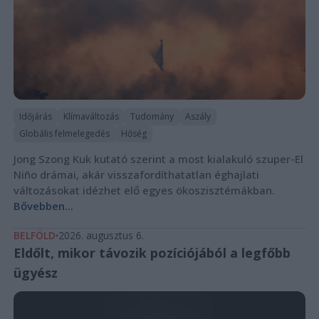
Időjárás
Klímaváltozás
Tudomány
Aszály
Globális felmelegedés
Hőség
Jong Szong Kuk kutató szerint a most kialakuló szuper-El
Niño drámai, akár visszafordíthatatlan éghajlati
változásokat idézhet elő egyes ökoszisztémákban.
Bővebben...
BELFÖLD
2026. augusztus 6.
Eldőlt, mikor távozik pozíciójából a legfőbb
ügyész