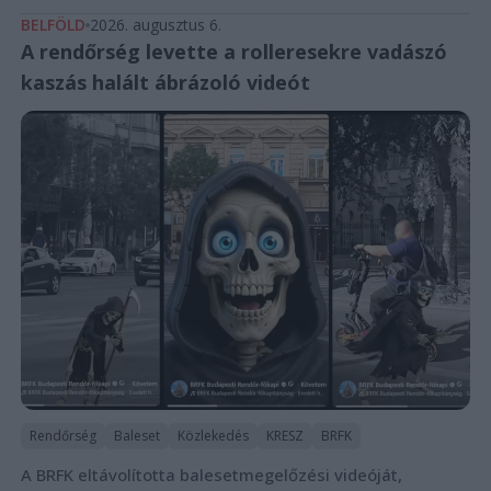
BELFÖLD
2026. augusztus 6.
A rendőrség levette a rolleresekre vadászó
kaszás halált ábrázoló videót
Rendőrség
Baleset
Közlekedés
KRESZ
BRFK
A BRFK eltávolította balesetmegelőzési videóját,