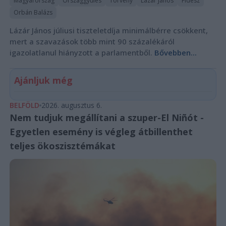
Magyarország
Országgyűlés
Törvény
Lázár János
Fidesz
Orbán Balázs
Lázár János júliusi tiszteletdíja minimálbérre csökkent,
mert a szavazások több mint 90 százalékáról
igazolatlanul hiányzott a parlamentből.
Bővebben...
Ajánljuk még
BELFÖLD
2026. augusztus 6.
Nem tudjuk megállítani a szuper-El Niñót -
Egyetlen esemény is végleg átbillenthet
teljes ökoszisztémákat