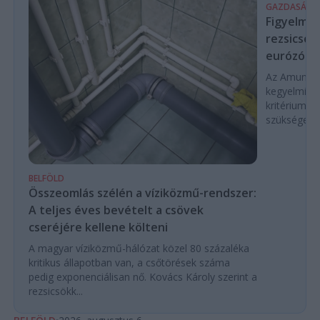
GAZDASÁG
Figyelmez
rezsicsök
eurózóná
Az Amundi 
kegyelmi id
kritériumok
szükségese
BELFÖLD
Összeomlás szélén a víziközmű-rendszer:
A teljes éves bevételt a csövek
cseréjére kellene költeni
A magyar víziközmű-hálózat közel 80 százaléka
kritikus állapotban van, a csőtörések száma
pedig exponenciálisan nő. Kovács Károly szerint a
rezsicsökk...