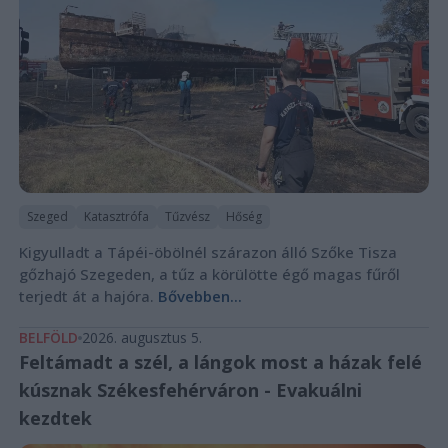
Szeged
Katasztrófa
Tűzvész
Hőség
Kigyulladt a Tápéi-öbölnél szárazon álló Szőke Tisza
gőzhajó Szegeden, a tűz a körülötte égő magas fűről
terjedt át a hajóra.
Bővebben...
BELFÖLD
2026. augusztus 5.
Feltámadt a szél, a lángok most a házak felé
kúsznak Székesfehérváron - Evakuálni
kezdtek