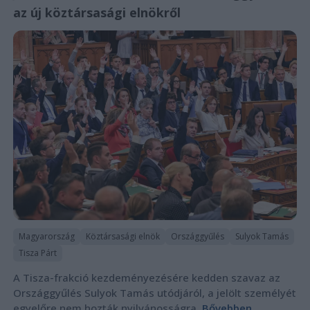
az új köztársasági elnökről
Magyarország
Köztársasági elnök
Országgyűlés
Sulyok Tamás
Tisza Párt
A Tisza-frakció kezdeményezésére kedden szavaz az
Országgyűlés Sulyok Tamás utódjáról, a jelölt személyét
egyelőre nem hozták nyilvánosságra.
Bővebben...