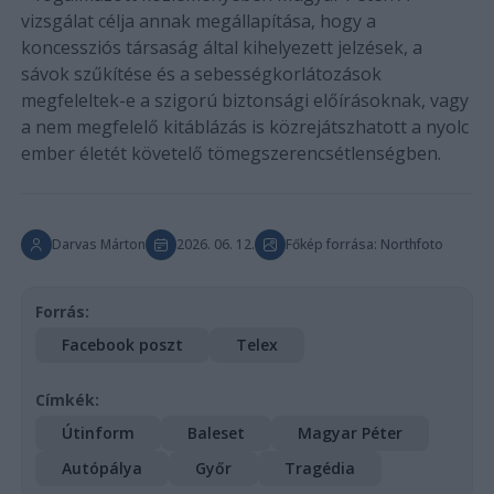
vizsgálat célja annak megállapítása, hogy a
koncessziós társaság által kihelyezett jelzések, a
sávok szűkítése és a sebességkorlátozások
megfeleltek-e a szigorú biztonsági előírásoknak, vagy
a nem megfelelő kitáblázás is közrejátszhatott a nyolc
ember életét követelő tömegszerencsétlenségben.
Darvas Márton
2026. 06. 12.
Főkép forrása: Northfoto
Forrás:
Facebook poszt
Telex
Címkék:
Útinform
Baleset
Magyar Péter
Autópálya
Győr
Tragédia