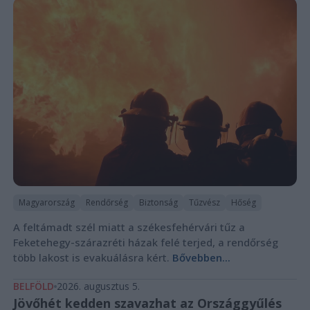
Magyarország
Rendőrség
Biztonság
Tűzvész
Hőség
A feltámadt szél miatt a székesfehérvári tűz a
Feketehegy-szárazréti házak felé terjed, a rendőrség
több lakost is evakuálásra kért.
Bővebben...
BELFÖLD
2026. augusztus 5.
Jövőhét kedden szavazhat az Országgyűlés